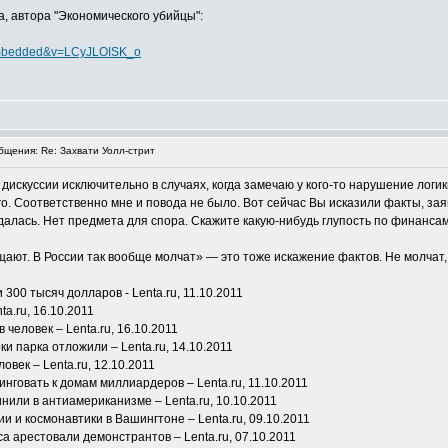
а, автора "Экономического убийцы":
_embedded&v=LCyJLOISK_o
щения: Re: Захвати Уолл-стрит
в дискуссии исключительно в случаях, когда замечаю у кого-то нарушение ло
гого. Соответственно мне и повода не было. Вот сейчас Вы исказили факты, за
лась. Нет предмета для спора. Скажите какую-нибудь глупость по финансам —
щают. В России так вообще молчат» — это тоже искажение фактов. Не молчат, 
300 тысяч долларов - Lenta.ru, 11.10.2011
a.ru, 16.10.2011
 человек – Lenta.ru, 16.10.2011
и парка отложили – Lenta.ru, 14.10.2011
овек – Lenta.ru, 12.10.2011
нговать к домам миллиардеров – Lenta.ru, 11.10.2011
нили в антиамериканизме – Lenta.ru, 10.10.2011
 и космонавтики в Вашингтоне – Lenta.ru, 09.10.2011
a арестовали демонстрантов – Lenta.ru, 07.10.2011