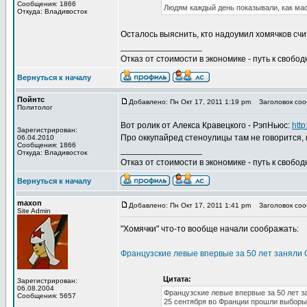
Сообщения: 1866
Людям каждый день показывали, как мас
Откуда: Владивосток
Осталось выяснить, кто надоумил хомячков с
_________________
Отказ от стоимости в экономике - путь к свобод
Вернуться к началу
Пойнтс
Добавлено: Пн Окт 17, 2011 1:19 pm
Заголовок сооб
Политолог
Вот ролик от Алекса Кравецкого - РэпНьюс:
http
Зарегистрирован:
Про оккупайред стеноулицы там не говорится, 
06.04.2010
Сообщения: 1866
_________________
Откуда: Владивосток
Отказ от стоимости в экономике - путь к свобод
Вернуться к началу
maxon
Добавлено: Пн Окт 17, 2011 1:41 pm
Заголовок сооб
Site Admin
"Хомячки" что-то вообще начали соображать:
Французские левые впервые за 50 лет заняли
Цитата:
Зарегистрирован:
06.08.2004
Французские левые впервые за 50 лет з
Сообщения: 5657
25 сентября во Франции прошли выборы