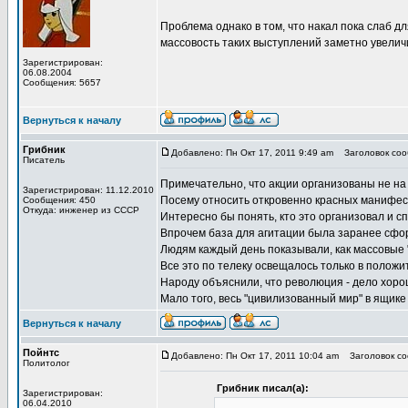
Проблема однако в том, что накал пока слаб 
массовость таких выступлений заметно увеличи
Зарегистрирован:
06.08.2004
Сообщения: 5657
Вернуться к началу
Грибник
Добавлено: Пн Окт 17, 2011 9:49 am
Заголовок сооб
Писатель
Примечательно, что акции организованы не на
Зарегистрирован: 11.12.2010
Посему относить откровенно красных манифес
Сообщения: 450
Откуда: инженер из СССР
Интересно бы понять, кто это организовал и с
Впрочем база для агитации была заранее сфо
Людям каждый день показывали, как массовые 
Все это по телеку освещалось только в положи
Народу объяснили, что революция - дело хоро
Мало того, весь "цивилизованный мир" в ящике
Вернуться к началу
Пойнтс
Добавлено: Пн Окт 17, 2011 10:04 am
Заголовок соо
Политолог
Грибник писал(а):
Зарегистрирован:
06.04.2010