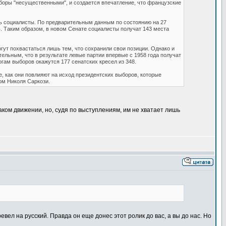
боры "несущественными", и создается впечатление, что французские
ь социалисты. По предварительным данным по состоянию на 27
. Таким образом, в новом Сенате социалисты получат 143 места
гут похвастаться лишь тем, что сохранили свои позиции. Однако и
ельным, что в результате левые партии впервые с 1958 года получат
гам выборов окажутся 177 сенатских кресел из 348.
е, как они повлияют на исход президентских выборов, которые
ом Николя Саркози.
таком движении, но, судя по выступлениям, им не хватает лишь
евел на русский. Правда он еще донес этот ролик до вас, а вы до нас. Но