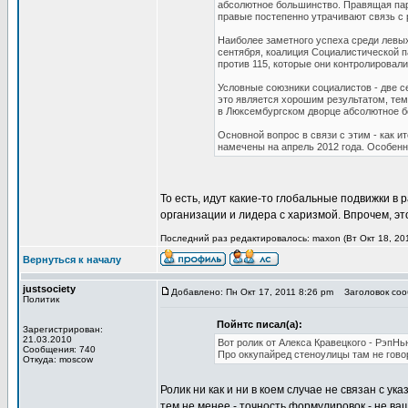
абсолютное большинство. Правящая парт
правые постепенно утрачивают связь с 
Наиболее заметного успеха среди левы
сентября, коалиция Социалистической п
против 115, которые они контролировали
Условные союзники социалистов - две с
это является хорошим результатом, тем
в Люксембургском дворце абсолютное бо
Основной вопрос в связи с этим - как и
намечены на апрель 2012 года. Особен
То есть, идут какие-то глобальные подвижки в 
организации и лидера с харизмой. Впрочем, эт
Последний раз редактировалось: maxon (Вт Окт 18, 201
Вернуться к началу
justsociety
Добавлено: Пн Окт 17, 2011 8:26 pm
Заголовок сооб
Политик
Пойнтс писал(а):
Зарегистрирован:
21.03.2010
Вот ролик от Алекса Кравецкого - РэпНь
Сообщения: 740
Про оккупайред стеноулицы там не говор
Откуда: moscow
Ролик ни как и ни в коем случае не связан с ук
тем не менее - точность формулировок - не ваш