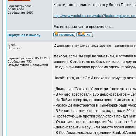
Кстати, тоже ролик, интервью у Джона Перкинс
Зарегистрирован:
06.08.2004
Сообщения: 5657
http://www.youtube.com/watch?feature=player
Его интервью как-то просочилось...
Вернуться к началу
igrek
Добавлено: Вт Окт 18, 2011 1:08 pm
Заголовок сооб
Политик
Максон
, если Вы ещё не заметили, я вступаю 
Зарегистрирован: 05.11.2008
мнения). В этой теме не было ни того, ни дру
Сообщения: 753
Откуда: Минск, Белоруссия
Ни одна финансовая проблема здесь не обсужда
Насчёт того, что «СМИ неохотно тему эту осве
- Движению "Захвати Уолл-стрит" пожертвовали 
- В Чикаго арестовали 175 демонстрантов – Lent
- На Таймс-сквер задержаны несколько десятков
- Разгон демонстрантов в Нью-Йорке ради уборк
- В Чикаго на акциях протеста задержали 20 чел
- Протестующие против Уолл-стрит придут мити
- Участников протестов против Уолл-cтрит обви
- Демонстранты нарушили работу музея авиации
- В Лос-Анджелесском отделении Bank of Americ