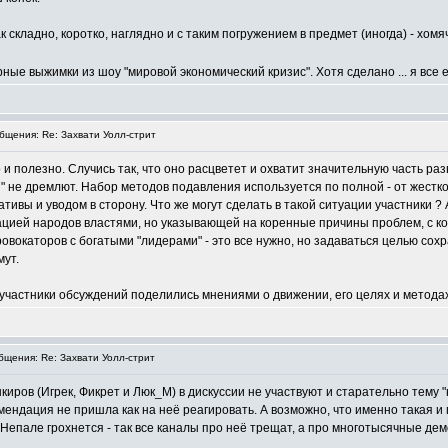
 складно, коротко, наглядно и с таким погружением в предмет (иногда) - хомя
ные выжимки из шоу "мировой экономический кризис". Хотя сделано ... я вс
щения: Re: Захвати Уолл-стрит
 и полезно. Случись так, что оно расцветет и охватит значительную часть р
и" не дремлют. Набор методов подавления используется по полной - от жест
вы и уводом в сторону. Что же могут сделать в такой ситуации участники ? 
цией народов властями, но указывающей на коренные причины проблем, с ко
овокаторов с богатыми "лидерами" - это все нужно, но задаваться целью сохра
мут.
 участники обсуждений поделились мнениями о движении, его целях и метода
щения: Re: Захвати Уолл-стрит
иров (Игрек, Фикрет и Люк_М) в дискуссии не участвуют и старательно тему 
ендация не пришла как на неё реагировать. А возможно, что именно такая и
 Непале грохнется - так все каналы про неё трещат, а про многотысячные демо