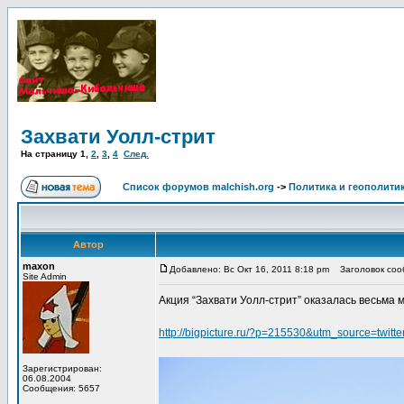
Захвати Уолл-стрит
На страницу
1
,
2
,
3
,
4
След.
Список форумов malchish.org
->
Политика и геополити
Автор
maxon
Добавлено: Вс Окт 16, 2011 8:18 pm
Заголовок сооб
Site Admin
Акция “Захвати Уолл-стрит” оказалась весьма
http://bigpicture.ru/?p=215530&utm_source=twi
Зарегистрирован:
06.08.2004
Сообщения: 5657