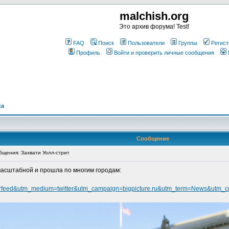
malchish.org
Это архив форума! Test!
FAQ
Поиск
Пользователи
Группы
Регист
Профиль
Войти и проверить личные сообщения
ка
Сообщение
щения: Захвати Уолл-стрит
 масштабной и прошла по многим городам:
tterfeed&utm_medium=twitter&utm_campaign=bigpicture.ru&utm_term=News&utm_c