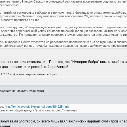
ия во главе с Николя Саркози в очередной раз назвала проигранные социалистам вы
реальностью.
х партий на воскресных выборах в верхнюю палату французского парламента добилис
артии и партии Зеленых получила по итогам голосования 28 дополнительных мандатов
 в палате прошлого созыва.
енатские группы, объединяющие коммунистов, республиканцев и левых радикалов - мо
 более что персональный успех социалистической коалиции оказался настолько значит
льшинство. По предварительным оценкам, в руках социалистов и их союзников по ито
тоги выборов в Сенат отразятся на расстановке политических сил во Франции, и главно
но наблюдателей волнует судьба правящих правых во главе с действующим президент
расстановке политических сил. Понятно, что "Империя Добра" пока отстаёт в 
о давно является и российской проблемой.
1 7:07 am), всего редактировалось 1 раз
щения: Re: Захвати Уолл-стрит
юс:
http://lex-kravetski.livejournal.com/384225.html
ится, но общий тренд - "усё пропало, шеф" - налицо.
азаным вами блоггером, он всего лишь взял английский вариант субтитров и пер
 конек.