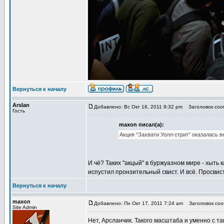
Вернуться к началу
Arslan
Добавлено: Вс Окт 16, 2011 9:32 pm
Заголовок сооб
Гость
maxon писал(а):
Акция “Захвати Уолл-стрит” оказалась 
И чё? Таких "акцый" в буржуазном мире - хыть
испустил пронзительный свист. И всё. Просвис
Вернуться к началу
maxon
Добавлено: Пн Окт 17, 2011 7:24 am
Заголовок сооб
Site Admin
Нет, Арсланчик. Такого масштаба и уменно с та