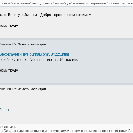
совые "спонтанные" выступления "за свободу" привели к свержению "прогнивших режи
читать Великую Империю Добра - прогнившим режимом.
ному труду.
щения: Re: Захвати Уолл-стрит
://lex-kravetski.livejournal.com/384225.html
но общий тренд - "усё пропало, шеф" - налицо.
ному труду.
щения: Re: Захвати Уолл-стрит
 Сенат
аняли Сенат
 в Сенат, ознаменовавшиеся историческим успехом оппозиции: впервые в истории Пя