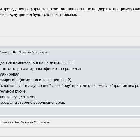
для проведения реформ. Но после того, как Сенат не поддержал программу 
тся. Будущий год будет очень интересным...
щения: Re: Захвати Уолл-стрит
 деньги Коминтерна и не на деньги КПСС.
тантов к врагам страны официоз не решился.
планировал.
рмирована (нечаянно или специально?).
"спонтанные" выступления "за свободу" привели к свержению "прогнивших реж
тельном ключе.
шее и осуществимое.
 всегда на стороне революционеров.
бщения: Re: Захвати Уолл-стрит