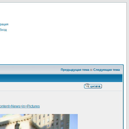
рация
Вход
Предыдущая тема
::
Следующая тема
ontent=News+in+Pictures