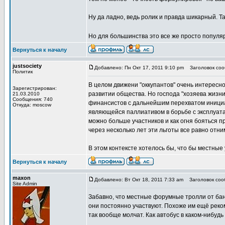
Ну да ладно, ведь ролик и правда шикарный. Так
Но для большинства это все же просто популяр
Вернуться к началу
justsociety
Добавлено: Пн Окт 17, 2011 9:10 pm
Заголовок сооб
Политик
В целом движени "оккупантов" очень интересно
Зарегистрирован:
развитии общества. Но господа "хозяева жизн
21.03.2010
Сообщения: 740
финансистов с дальнейшим перехватом инициати
Откуда: moscow
являющейся паллиативом в борьбе с эксплуата
можно больше участников и как огня бояться пр
через несколько лет эти льготы все равно отни
В этом контексте хотелось бы, что бы местные
Вернуться к началу
maxon
Добавлено: Вт Окт 18, 2011 7:33 am
Заголовок сооб
Site Admin
Забавно, что местные форумные тролли от банк
они постоянно участвуют. Похоже им ещё реком
так вообще молчат. Как автобус в каком-нибудь