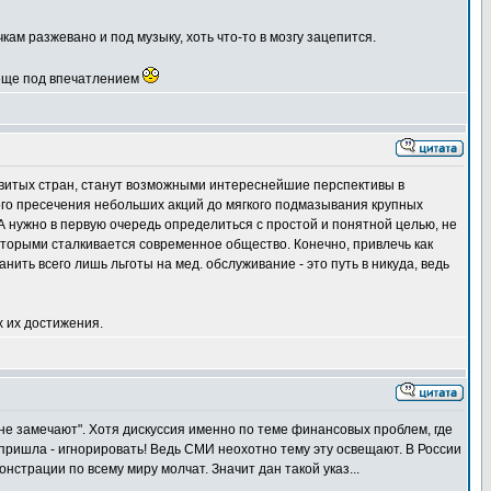
чкам разжевано и под музыку, хоть что-то в мозгу зацепится.
е еще под впечатлением
азвитых стран, станут возможными интереснейшие перспективы в
кого пресечения небольших акций до мягкого подмазывания крупных
А нужно в первую очередь определиться с простой и понятной целью, не
торыми сталкивается современное общество. Конечно, привлечь как
нить всего лишь льготы на мед. обслуживание - это путь в никуда, ведь
х их достижения.
"не замечают". Хотя дискуссия именно по теме финансовых проблем, где
 пришла - игнорировать! Ведь СМИ неохотно тему эту освещают. В России
нстрации по всему миру молчат. Значит дан такой указ...