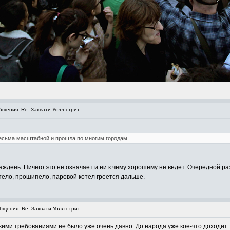
щения: Re: Захвати Уолл-стрит
весьма масштабной и прошла по многим городам
 каждень. Ничего это не означает и ни к чему хорошему не ведет. Очередной 
тело, прошипело, паровой котел греется дальше.
щения: Re: Захвати Уолл-стрит
кими требованиями не было уже очень давно. До народа уже кое-что доходит..