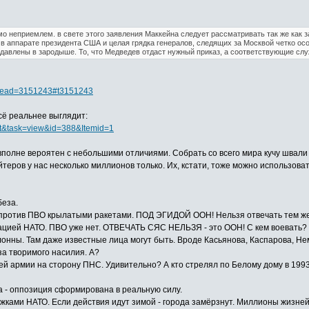
о неприемлем. в свете этого заявления Маккейна следует рассматривать так же как 
в аппарате президента США и целая грядка генералов, следящих за Москвой четко осо
подавлены в зародыше. То, что Медведев отдаст нужный приказ, а соответствующие слу
?thread=3151243#t3151243
сё реальнее выглядит:
nt&task=view&id=388&Itemid=1
 вполне вероятен с небольшими отличиями. Собрать со всего мира кучу швали
еров у нас несколько миллионов только. Их, кстати, тоже можно использовать
беза.
а против ПВО крылатыми ракетами. ПОД ЭГИДОЙ ООН! Нельзя отвечать тем ж
иацией НАТО. ПВО уже нет. ОТВЕЧАТЬ СЯС НЕЛЬЗЯ - это ООН! С кем воевать?
онны. Там даже известные лица могут быть. Вроде Касьянова, Каспарова, Не
за творимого насилия. А?
ей армии на сторону ПНС. Удивительно? А кто стрелял по Белому дому в 1993
а - оппозиция сформирована в реальную силу.
ками НАТО. Если действия идут зимой - города замёрзнут. Миллионы жизней 