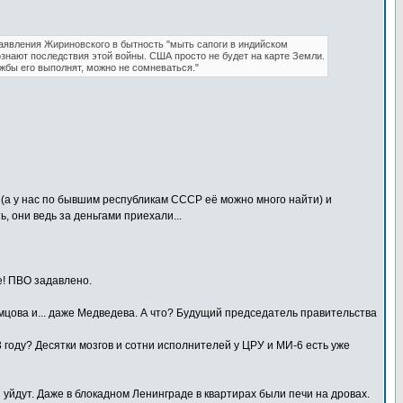
заявления Жириновского в бытность "мыть сапоги в индийском
знают последствия этой войны. США просто не будет на карте Земли.
жбы его выполнят, можно не сомневаться."
 (а у нас по бывшим республикам СССР её можно много найти) и
, они ведь за деньгами приехали...
е! ПВО задавлено.
мцова и... даже Медведева. А что? Будущий председатель правительства
 году? Десятки мозгов и сотни исполнителей у ЦРУ и МИ-6 есть уже
уйдут. Даже в блокадном Ленинграде в квартирах были печи на дровах.