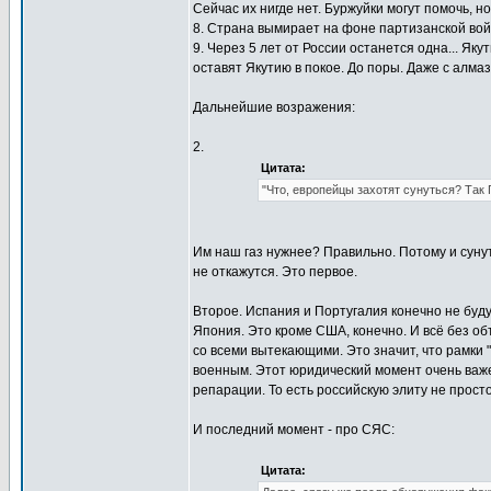
Сейчас их нигде нет. Буржуйки могут помочь, но
8. Страна вымирает на фоне партизанской вой
9. Через 5 лет от России останется одна... Яку
оставят Якутию в покое. До поры. Даже с алма
Дальнейшие возражения:
2.
Цитата:
"Что, европейцы захотят сунуться? Так
Им наш газ нужнее? Правильно. Потому и сунутс
не откажутся. Это первое.
Второе. Испания и Португалия конечно не будут
Япония. Это кроме США, конечно. И всё без о
со всеми вытекающими. Это значит, что рамки 
военным. Этот юридический момент очень важе
репарации. То есть российскую элиту не прост
И последний момент - про СЯС:
Цитата: