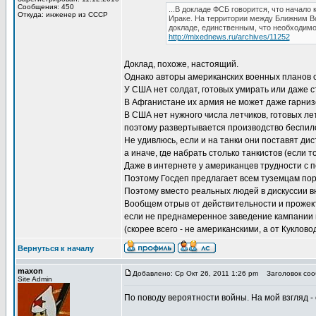
Сообщения: 450
...В докладе ФСБ говорится, что начал
Откуда: инженер из СССР
Ираке. На территории между Ближним В
докладе, единственным, что необходимо
http://mixednews.ru/archives/11252
Доклад, похоже, настоящий.
Однако авторы американских военных планов с
У США нет солдат, готовых умирать или даже с
В Афганистане их армия не может даже гарни
В США нет нужного числа летчиков, готовых ле
поэтому развертывается производство беспил
Не удивлюсь, если и на танки они поставят ди
а иначе, где набрать столько танкистов (если т
Даже в интернете у американцев трудности с 
Поэтому Госдеп предлагает всем туземцам пора
Поэтому вместо реальных людей в дискуссии в
Вообщем отрыв от действительности и прожек
если не преднамеренное заведение кампании в
(скорее всего - не американскими, а от Кукловод
Вернуться к началу
maxon
Добавлено: Ср Окт 26, 2011 1:26 pm
Заголовок сооб
Site Admin
По поводу вероятности войны. На мой взгляд 