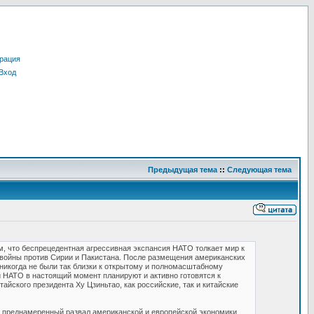
рация
Вход
Предыдущая тема
::
Следующая тема
, что беспрецедентная агрессивная экспансия НАТО толкает мир к
 войны против Сирии и Пакистана. После размещения американских
никогда не были так близки к открытому и полномасштабному
 НАТО в настоящий момент планируют и активно готовятся к
йского президента Ху Цзиньтао, как российские, так и китайские
я преднамеренный развал американской и европейской экономики,