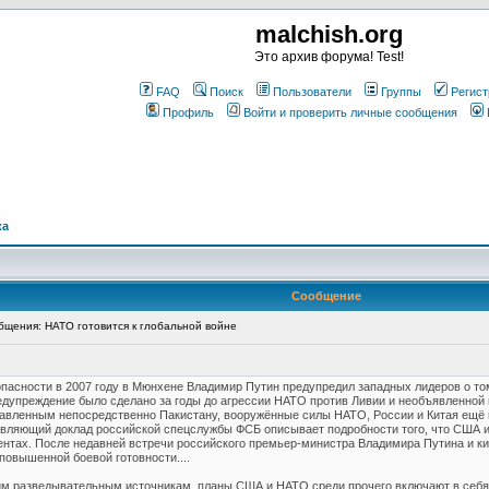
malchish.org
Это архив форума! Test!
FAQ
Поиск
Пользователи
Группы
Регист
Профиль
Войти и проверить личные сообщения
ка
Сообщение
щения: НАТО готовится к глобальной войне
асности в 2007 году в Мюнхене Владимир Путин предупредил западных лидеров о том
едупреждение было сделано за годы до агрессии НАТО против Ливии и необъявленной
равленным непосредственно Пакистану, вооружённые силы НАТО, России и Китая ещё 
звляющий доклад российской спецслужбы ФСБ описывает подробности того, что США и
нтах. После недавней встречи российского премьер-министра Владимира Путина и кита
овышенной боевой готовности....
ским разведывательным источникам, планы США и НАТО среди прочего включают в себ