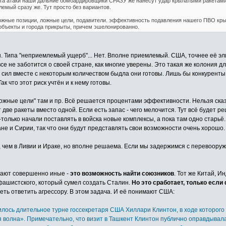
кта атаки наши дальние бомбардировщики СРАЗУ же нанесут удар крылатыми ракетами.
мый сразу же. Тут просто без вариантов.
ожные позиции, ложные цели, подавители. эффективность подавления нашего ПВО кры
 объекты и города прикрыты, причем эшелонированно.
. Типа "неприемлемый ущерб"... Нет. Вполне приемлемый. США, точнее её эл
 не заботится о своей стране, как многие уверены. Это такая же колония для
 сил вместе с некоторым количеством быдла они готовы. Лишь бы конкуренты
к что этот риск учтён и к нему готовы.
ожные цели" там и пр. Всё решается процентами эффективности. Нельзя сказат
две ракеты вместо одной. Если есть запас - чего мелочится. Тут всё будет р
-только начали поставлять в войска новые комплексы, а пока там одно старьё
не и Сирии, так что они будут представлять свои возможности очень хорошо.
, чем в Ливии и Ираке, но вполне решаема. Если мы задержимся с перевоору
отают совершенно иные -
это возможность найти союзников
. Тот же Китай, И
фашистского, который сумел создать Сталин.
Но это сработает, только если
еть ответить агрессору. В этом задача. И её понимают США:
лось длительное турне госсекретаря США Хиллари Клинтон, в ходе которого о
волна». Примечательно, что визит в Ташкент Клинтон публично оправдывала те