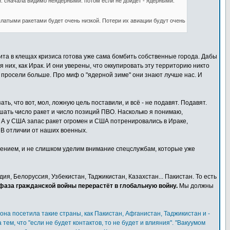
 сначала видимо неядерными. потом если не дойдет - ядерными.
латыми ракетами будет очень низкой. Потери их авиации будут очень
ита в клещах кризиса готова уже сама бомбить собственные города. Дабы
 них, как Ирак. И они уверены, что оккупировать эту территорию никто
 просели больше. Про миф о "ядерной зиме" они знают лучше нас. И
ь, что вот, мол, ложную цель поставили, и всё - не подавят. Подавят.
ешать число ракет и число позиций ПВО. Насколько я понимаю,
. А у США запас ракет огромен и США потренировались в Ираке,
 В отличии от наших военных.
жением, и не слишком уделим внимание спецслужбам, которые уже
ндия, Белоруссия, Узбекистан, Таджикистан, Казахстан... Пакистан. То есть
 фаза гражданской войны перерастёт в глобальную войну.
Мы должны
на посетила такие страны, как Пакистан, Афганистан, Таджикистан и -
м, что "если не будет контактов, то не будет и влияния". "Вакуумом