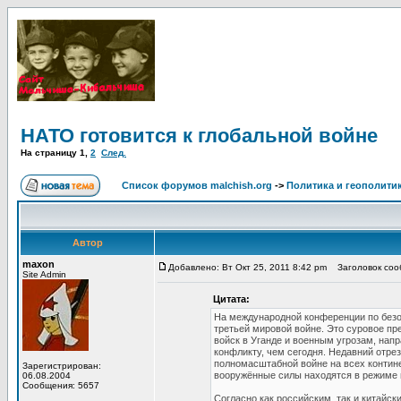
НАТО готовится к глобальной войне
На страницу
1
,
2
След.
Список форумов malchish.org
->
Политика и геополити
Автор
maxon
Добавлено: Вт Окт 25, 2011 8:42 pm
Заголовок сооб
Site Admin
Цитата:
На международной конференции по безоп
третьей мировой войне. Это суровое пр
войск в Уганде и военным угрозам, нап
конфликту, чем сегодня. Недавний отре
полномасштабной войне на всех контине
Зарегистрирован:
вооружённые силы находятся в режиме п
06.08.2004
Сообщения: 5657
Согласно как российским, так и китай