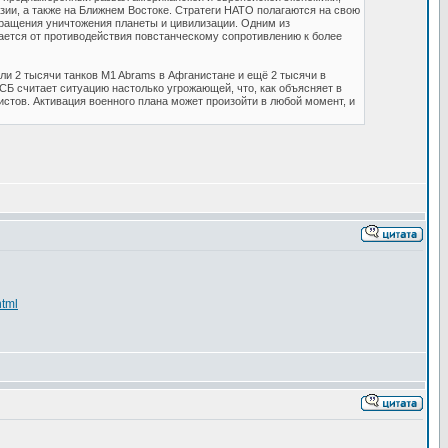
ии, а также на Ближнем Востоке. Стратеги НАТО полагаются на свою
вращения уничтожения планеты и цивилизации. Одним из
щается от противодействия повстанческому сопротивлению к более
ли 2 тысячи танков M1 Abrams в Афганистане и ещё 2 тысячи в
Б считает ситуацию настолько угрожающей, что, как объясняет в
стов. Активация военного плана может произойти в любой момент, и
html