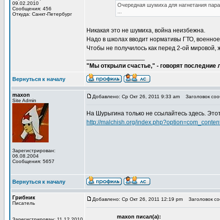
09.02.2010
Очередная шумиха для нагнетания пара
Сообщения: 456
...
Откуда: Санкт-Петербург
Никакая это не шумиха, война неизбежна.
Надо в школах вводит нормативы ГТО, военное
Чтобы не получилось как перед 2-ой мировой, 
_________________
"Мы открыли счастье," - говорят последние
Вернуться к началу
maxon
Добавлено: Ср Окт 26, 2011 9:33 am
Заголовок сооб
Site Admin
На Шурыгина только не ссылайтесь здесь. Этот
http://malchish.org/index.php?option=com_cont
Зарегистрирован:
06.08.2004
Сообщения: 5657
Вернуться к началу
Грибник
Добавлено: Ср Окт 26, 2011 12:19 pm
Заголовок соо
Писатель
maxon писал(а):
Зарегистрирован: 11.12.2010