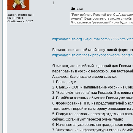
1.
Цитата:
"Риск войны с Россией для США заведом
Зарегистрирован:
06.08.2004
океане". Ведь соответствующие службы 
Сообщения: 5657
Что касается "революций" - они будут 
http://malchish-org.livejournal.com/92555.html
Вариант, описанный мной в шутливой форме в
http://malchish.org/index.php?option=com_conte
Я считаю, что ливийский сценарий для России
переправить в Россию несложно. Вон гастербайт
А далее... Всё описано в моей ссылке.
1. Беспорядки.
2. Санкции ООН и выпинывание России из Сов
3. "Бесполётная зона" над Россией. Это войн
4. Бомбёжки военных объектов России уже ав
6. Формирование ПНС из представителей 5 кол
тоже может перейти на сторону оппозиции из-
5. Подкуп генералов и переход отдельных част
сейчас. Организуют переход очень гладко.
6. Начинается уже реальная гражданская войн
7. Уничтожение инфраструктуры страны бомбёж