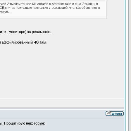
тили 2 тысячи танков M1 Abrams в Афганистане и ещё 2 тысячи в
Б считает ситуацию настолько угрожающей, что, как объясняет в
стов...
те - мониторе) за реальность.
ним аффилированным ЧОПам.
ды. Процитирую некоторые: