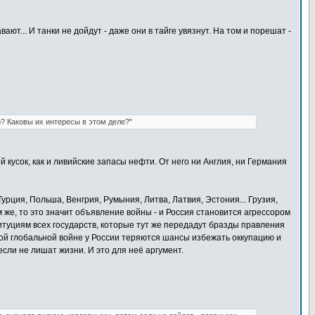
ают... И танки не дойдут - даже они в тайге увязнут. На том и порешат -
? Каковы их интересы в этом деле?"
 кусок, как и ливийские запасы нефти. От него ни Англия, ни Германия
урция, Польша, Венгрия, Румыния, Литва, Латвия, Эстония... Грузия,
же, то это значит объявление войны - и Россия становится агрессором
титуциям всех государств, которые тут же передадут бразды правления
той глобальной войне у России теряются шансы избежать оккупацию и
если не лишат жизни. И это для неё аргумент.