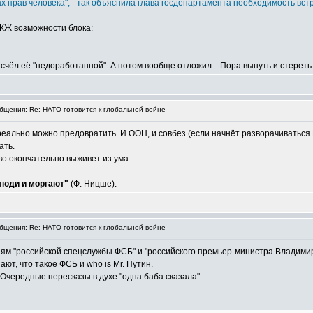
ах прав человека", - так объяснила глава госдепартамента необходимость в
 ЖЖ возможности блока:
 счёл её "недоработанной". А потом вообще отложил... Пора вынуть и стереть
щения: Re: НАТО готовится к глобальной войне
реально можно предовратить. И ООН, и совбез (если начнёт разворачиваться
ать.
о окончательно выживет из ума.
 люди и моргают"
(Ф. Ницше).
щения: Re: НАТО готовится к глобальной войне
иям "российской спецслужбы ФСБ" и "российского премьер-министра Владими
ают, что такое ФСБ и who is Mr. Путин.
 Очередные пересказы в духе "одна баба сказала"...