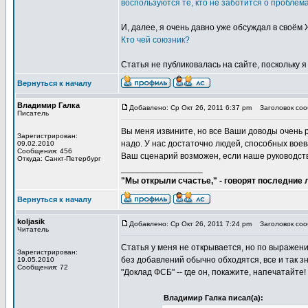
воспользуются те, кто не заботится о проблем
И, далее, я очень давно уже обсуждал в своём
Кто чей союзник?
Статья не публиковалась на сайте, поскольку я
Вернуться к началу
Владимир Галка
Добавлено: Ср Окт 26, 2011 6:37 pm
Заголовок сооб
Писатель
Вы меня извините, но все Ваши доводы очень 
Зарегистрирован:
надо. У нас достаточно людей, способных воев
09.02.2010
Сообщения: 456
Ваш сценарий возможен, если наше руководств
Откуда: Санкт-Петербург
_________________
"Мы открыли счастье," - говорят последние
Вернуться к началу
koljasik
Добавлено: Ср Окт 26, 2011 7:24 pm
Заголовок сооб
Читатель
Статья у меня не открывается, но по выражен
Зарегистрирован:
без добавлений обычно обходятся, все и так зн
19.05.2010
Сообщения: 72
"Доклад ФСБ" -- где он, покажите, напечатайте!
Владимир Галка писал(а):