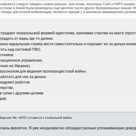
о конфликта следует ожидать скорее раньше, чем позже, поскольку США и НАТО размес
остоком и Азией были размещены ещё десятки тысяч других бронированных машин. ФС
 теперь для полной мобилизации, является призыв 1,4 миллиона американских резерви
традают генеральской формой идиотизма, принимая стрелки на карте (прости
традать от жары где-то далеко.
зонно-караульную службу вести самостоятельно и поручает ее за деньги их
теть над системой ПВО,
отников.
станционное управление,
олько на Украине).
персоналом для ведения пропагандистской войны.
ботать для них за деньги.
недряют роботов.
терство,
 тупик с другими целями
ов).
щения: Re: НАТО готовится к глобальной войне
- очень вероятно. Я уже неоднократно обсуждал разные успокаивающие дово