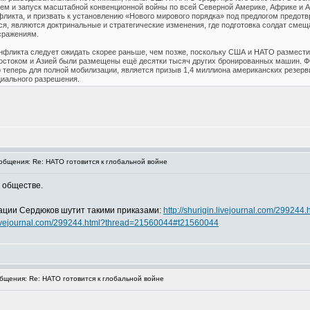
м и запуск масштабной конвенционной войны по всей Северной Америке, Африке и Аз
фликта, и призвать к установлению «Нового мирового порядка» под предлогом предот
ся, являются доктринальные и стратегические изменения, где подготовка солдат сме
сражениям.
онфликта следует ожидать скорее раньше, чем позже, поскольку США и НАТО размести
остоком и Азией были размещены ещё десятки тысяч других бронированных машин. ФС
 теперь для полной мобилизации, является призыв 1,4 миллиона американских резерви
циального разрешения.
бщения: Re: НАТО готовится к глобальной войне
 обществе.
ации Сердюков шутит такими приказами:
http://shurigin.livejournal.com/299244.
n.livejournal.com/299244.html?thread=21560044#t21560044
щения: Re: НАТО готовится к глобальной войне