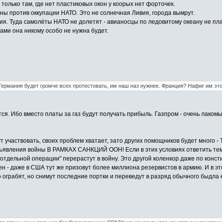
 только там, где нет пластиковых окон у коорых нет форточек.
ны против оккупации НАТО. Это не солнечная Ливия, города вымрут.
тия. Туда самолёты НАТО не долетят - авианосцы по ледовитому океану не плав
зами она никому особо не нужна будет.
 Германия будет громче всех протестовать, им наш наз нужнее. Франция? Нафиг им это
я. Ибо вместо платы за газ будут получать прибыль. Газпром - очень лакомый
 участвовать, своих проблем хватает, зато других помощников будет много - Т
бъявления войны В РАМКАХ САНКЦИЙ ООН! Если в этих условиях ответить тем 
"отдельной операции" перерастут в войну. Это другой коленкор даже по конс
н - даже в США тут же призовут более миллиона резервистов в армию. И в э
о ограбят, но снимут последние портки и переведут в разряд обычного быдла 