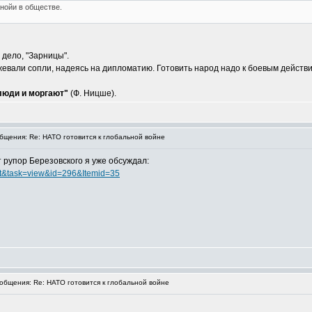
нойи в обществе.
 дело, "Зарницы".
жевали сопли, надеясь на дипломатию. Готовить народ надо к боевым действ
 люди и моргают"
(Ф. Ницше).
щения: Re: НАТО готовится к глобальной войне
 рупор Березовского я уже обсуждал:
ent&task=view&id=296&Itemid=35
бщения: Re: НАТО готовится к глобальной войне