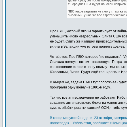
Далее, сразу же после обнаружения фа
Ущерб для США будет нанесен неприемле
ПВО наше задавить не смогут, там же л
высокими. у нас же все стратегические
Про СЯС, который якобы гарантирует от войны
уменьшить число недовольных. Элита США вовсе
не будет. Слить же излишки производительных
виллы в Зеландии уже готовы принять хозяев. Та
Четвёртое. Про ПВО, которое "не подавить". "Л
Сначала ложную, потом - настоящую. Потратят 
соотношение сил не в нашу пользу - мы только
Югославии, Ливии. Будут ещё тренировки в Ира
В общем же, задача НАТО тут посложнее будет
проиграли одну войну - в 1991-м году...
Так что все эти возражения не работают. Раб
создание антинатовского блока на манер анти
суметь обойти рогатки санкций ООН, чтобы сум
В конце минувшей недели, 23 октября, заверши
напоследок – Узбекистан, сообщает «Немецкая 