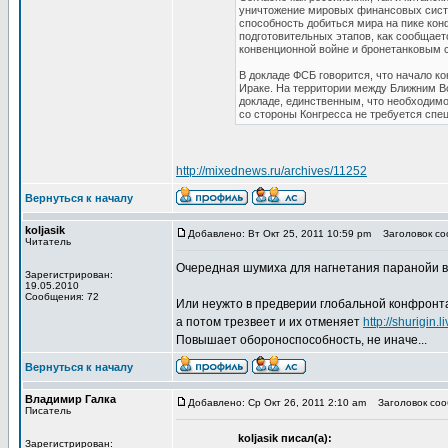
уничтожение мировых финансовых систе
способность добиться мира на пике кон
подготовительных этапов, как сообщает
конвенционной войне и бронетанковым 
В докладе ФСБ говорится, что начало к
Ираке. На территории между Ближним В
докладе, единственным, что необходимо
со стороны Конгресса не требуется спе
http://mixednews.ru/archives/11252
Вернуться к началу
koljasik
Добавлено: Вт Окт 25, 2011 10:59 pm
Заголовок соо
Читатель
Очередная шумиха для нагнетания паранойи в
Зарегистрирован:
19.05.2010
Сообщения: 72
Или неужто в предверии глобальной конфронт
а потом трезвеет и их отменяет
http://shurigi
Повышает обороноспособность, не иначе...
Вернуться к началу
Владимир Галка
Добавлено: Ср Окт 26, 2011 2:10 am
Заголовок сооб
Писатель
koljasik писал(а):
Зарегистрирован: