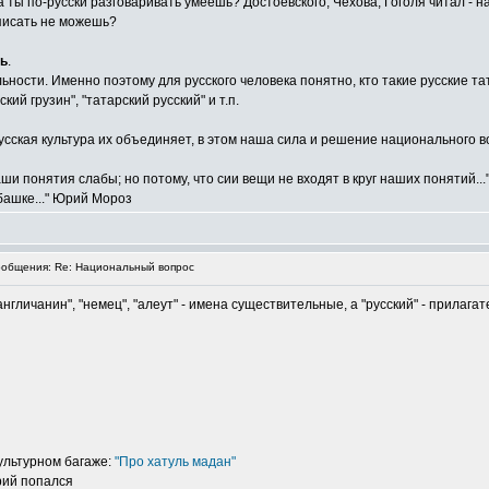
а ты по-русски разговаривать умеешь? Достоевского, Чехова, Гоголя читал - 
аписать не можешь?
ть
.
ости. Именно поэтому для русского человека понятно, кто такие русские татар
ий грузин", "татарский русский" и т.п.
усская культура их объединяет, в этом наша сила и решение национального в
и понятия слабы; но потому, что сии вещи не входят в круг наших понятий...
 башке..." Юрий Мороз
общения: Re: Национальный вопрос
нгличанин", "немец", "алеут" - имена существительные, а "русский" - прилага
ультурном багаже:
"Про хатуль мадан"
рий попался