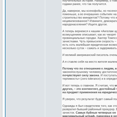
поучительных историй. Например, о том
годами ранее, что так получится.
Да, наверное, мы ксенофобы, но «ксено
поменьше, а во вчерашних событиях на
строительство минаретов? Потому что и
нецивилизованное? Извините, демократия
народонаселения? Ищите другое.
А теперь вернемся к нашим «Ангелам ад
возмущением описывает, как их чморят 
провинциальные городки. Хантер Томпс
зачистками. Чуть превысили скорость –
есть хоть малейшая юридическая возмож
несколько суток – сажать и задерживать
И великий американский писатель очень
А я ставлю себя на место жителя мале
Потому что по отношению к людям, 
законопослушному человеку достаточно 
почувствуют силу закона
. И поступат
терпимость» (zero tolerance) и в опре
И вот теперь о главном. Я считаю, что
м
других, – это контингент, достойный 
на предмет применения на юридическ
Я уверен, что результат будет самый п
Однажды я был свидетелем того, как эт
развратил бывший районный прокурор. В 
зачисток.
Самых буйных четверых он 
максимальный штраф, парковка в не