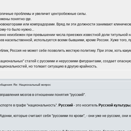
алогичные проблемы и увеличит центробежные силы.
ожены понятно где.
овокаторами или компрадорами. Вряд ли эти должности занимают клинически
ому-то было нужно...
нно неизбежен при превышении числа приезжих известной доли титульной н
аев насильственной, используется всеми бывшими, кроме России. Хуже того,
публик, Россия не может себе позволить жесткую политику. При этом, хоть ка
национальных" статей с русскими и нерусскими фигурантами, создает опасну
циональностей, но толкает ситуацию в другую крайность.
бщения: Re: Национальный вопрос
правления мозгов в отношении понятия "русский".
 паспорте в графе "национальность".
Русский
- это носитель
Русской культуры
донки, которые считают себя "русскими по крови", - они уже не русские, они