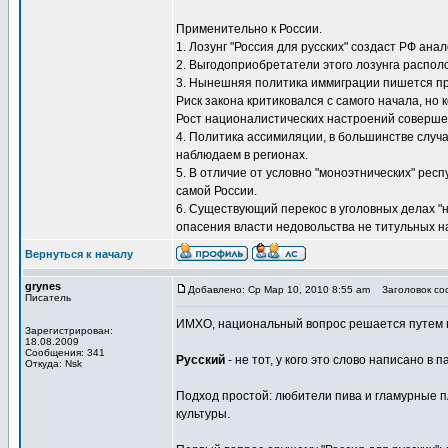
Применительно к России.
1. Лозунг "Россия для русских" создаст РФ ан
2. Выгодоприобретатели этого лозунга распол
3. Нынешняя политика иммиграции пишется пр
Риск закона критиковался с самого начала, но к
Рост националистических настроений соверше
4. Политика ассимиляции, в большинстве случ
наблюдаем в регионах.
5. В отличие от условно "моноэтнических" рес
самой России.
6. Существующий перекос в уголовных делах "
опасения власти недовольства не титульных на
Вернуться к началу
grynes
Добавлено: Ср Мар 10, 2010 8:55 am
Заголовок соо
Писатель
ИМХО, национальный вопрос решается путем в
Зарегистрирован:
18.08.2009
Сообщения: 341
Русский
- не тот, у кого это слово написано в
Откуда: Nsk
Подход простой: любители пива и гламурные пА
культуры.