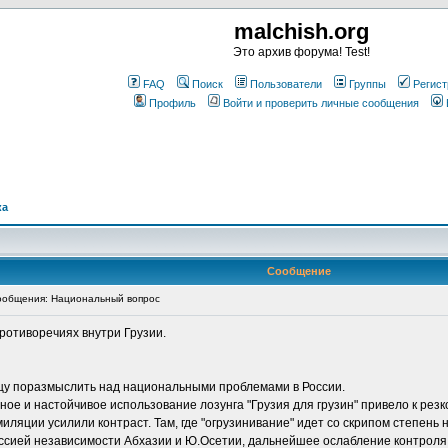
malchish.org
Это архив форума! Test!
FAQ
Поиск
Пользователи
Группы
Регист
Профиль
Войти и проверить личные сообщения
ка
Сообщение
общения: Национальный вопрос
ротиворечиях внутри Грузии.
ищу поразмыслить над национальными проблемами в России.
ное и настойчивое использование лозунга "Грузия для грузин" привело к р
ляции усилили контраст. Там, где "огрузинивание" идет со скрипом степень
оссией независимости Абхазии и Ю.Осетии, дальнейшее ослабление контроля