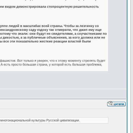
оим видом демонстрировала стопроцентную решительность
ппе людей в масштабах всей страны. Чтобы за лезгинку со
лександровскому саду ездоку так отмерили, что джип ему еще
отому что знали: они будут не свидетелями, а соучастниками по
 дикостью, а за публичные объяснения, за кого должна или не
ы все эти показательно жесткие реакции властей были
фашистов. Вот только я уверен, что к этому моменту стрелять будет
. А есть просто большая страна, у которой есть большая проблема,
, многонациональной культуры Русской цивилизации.