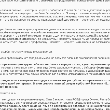
, при каких обстоятельствах его знакомые или родственники покидали свои дома в ре
» бывают разные – некоторых не грех и побояться. И если бы в стране действовали р
 Манежной площади просто не было бы надобности. Почему со своими полицейскими н
м дали провести референдум, они мирно сказали минаретам свое жесткое «нет», и эт
 – это не механизм по обкатке правильных идей. Демократия – это строй, основанный
а». Книга, на самом деле, скучная и водянистая, а ее автор слишком покладист: он 
злобные американские полицейские, которым почему-то не нравилось, как «ангелы» в
он уверен, что в какой-то момент полиция США получила установку: каждый массовы
 останавливать и штрафовать по максимуму. Проверять документы до последней запят
ность изъять байк на штрафстоянку – изымать. Если есть хоть малейшая возможност
.
 скорбит по этому поводу и сокрушается.
нького провинциального городка и мысленно посылаю злобным американским полицейс
которые позиционируют себя как «outlaws» и гордятся этим, нужно применять
погрозить пальчиком и он станет еще более законопослушным, с байкеров-
беспреде
ь с ними так до тех пор, пока им тоже не будет достаточно пальчика. В дальнейшем та
деленных обстоятельствах применялась не раз в самых демократичных государствах ми
олодые и пассионарные выходцы из кавказских республик, которые очень хотят,
точно такой же терапии. В этом смысле главный лозунг субботней Манежки «Е...т
ой практике.
оложительный.
от метод взял на вооружение шериф Олег Занасия, глава РОВД города Олонец Респуб
результате они чувствовали себя хозяевами не только в городе, но и в кабинете нач
тут же посадил, благо было за что, а по отношению к рядовым чеченцам включ
положенном месте – максимальный штраф, выброшенный на землю бычок – ма