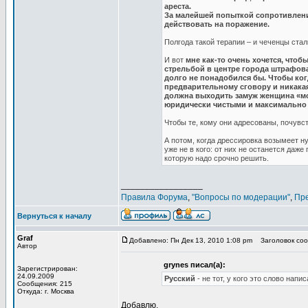
ареста.
За малейшей попыткой сопротивлени
действовать на поражение.
Полгода такой терапии – и чеченцы ста
И вот
мне как-то очень хочется, что
стрельбой в центре города штрафовал
долго не понадобился бы. Чтобы когд
предварительному сговору и никакая
должна выходить замуж женщина «мое
юридически чистыми и максимально
Чтобы те, кому они адресованы, почувст
А потом, когда дрессировка возымеет н
уже не в кого: от них не останется даж
которую надо срочно решить.
_________________
Правила Форума
,
"Вопросы по модерации"
,
Пр
Вернуться к началу
Graf
Добавлено: Пн Дек 13, 2010 1:08 pm
Заголовок соо
Автор
grynes писал(а):
Зарегистрирован:
24.09.2009
Русский
- не тот, у кого это слово напи
Сообщения: 215
Откуда: г. Москва
Добавлю.