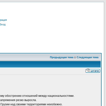
рация
Вход
Предыдущая тема
::
Следующая тема
езкому обострению отношений между национальностями.
 напряжения резко выросла.
 Грузии над своими территориями неизбежно.