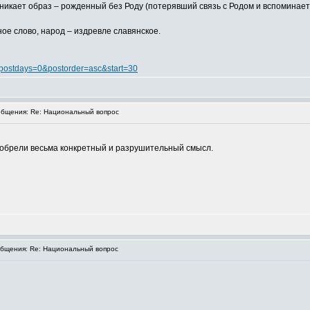
озникает образ – рожденный без Роду (потерявший связь с Родом и вспоминае
ое слово, народ – издревле славянское.
&postdays=0&postorder=asc&start=30
бщения: Re: Национальный вопрос
риобрели весьма конкретный и разрушительный смысл.
бщения: Re: Национальный вопрос