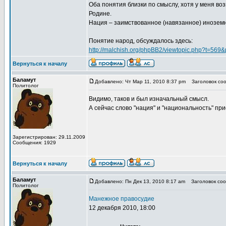
Оба понятия близки по смыслу, хотя у меня в
Родине.
Нация – заимствованное (навязанное) иноземн
Понятие народ, обсуждалось здесь:
http://malchish.org/phpBB2/viewtopic.php?t=569
Вернуться к началу
Баламут
Добавлено: Чт Мар 11, 2010 8:37 pm
Заголовок соо
Политолог
Видимо, таков и был изначальный смысл.
А сейчас слово "нация" и "национальность" п
Зарегистрирован: 29.11.2009
Сообщения: 1929
Вернуться к началу
Баламут
Добавлено: Пн Дек 13, 2010 8:17 am
Заголовок соо
Политолог
Манежное правосудие
12 декабря 2010, 18:00