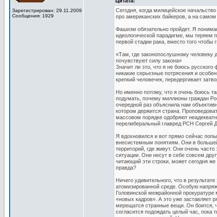
Цитата:
Сегодня, когда милицейское начальство 
Зарегистрирован: 29.11.2009
Сообщения: 1929
про американских байкеров, а на самом
Фашизм обязательно пройдет. Я понимаю 
идеологической парадигме, мы теряем 
первой стадии рака, вместо того чтобы г
«Там, где законопослушному человеку д
почувствуют силу закона»
Значит ли это, что я не боюсь русского
никакие серьезные потрясения и особенн
крепкий человечек, передергивает затвор
Но именно потому, что я очень боюсь та
подумать, почему миллионы граждан Росси
очередной раз объяснила нам объектив
котором держится страна. Проповедоват
массовом порядке одобряют неадекватные
перелиберальный главред РСН Сергей Д
Я вдохновился и вот прямо сейчас попы
внесистемным понятиям. Они в большей
территорий, где живут. Они очень часто
ситуации. Они несут в себе совсем друг
читающий эти строки, может сегодня же 
правда?
Ничего удивительного, что в результате
атомизированной среде. Особую напряже
Головинской межрайонной прокуратуре м
«новых кадров». А это уже заставляет 
мерещатся странные вещи. Он боится, ч
согласится подождать целый час, пока 