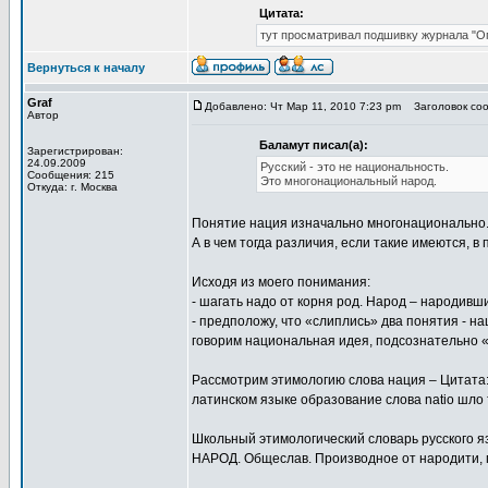
Цитата:
тут просматривал подшивку журнала "Ого
Вернуться к началу
Graf
Добавлено: Чт Мар 11, 2010 7:23 pm
Заголовок соо
Автор
Баламут писал(а):
Зарегистрирован:
24.09.2009
Русский - это не национальность.
Сообщения: 215
Это многонациональный народ.
Откуда: г. Москва
Понятие нация изначально многонационально
А в чем тогда различия, если такие имеются, в
Исходя из моего понимания:
- шагать надо от корня род. Народ – народивши
- предположу, что «слиплись» два понятия - 
говорим национальная идея, подсознательно «
Рассмотрим этимологию слова нация – Цитата: 
латинском языке образование слова natio шло 
Школьный этимологический словарь русского я
НАРОД. Общеслав. Производное от народити, пр