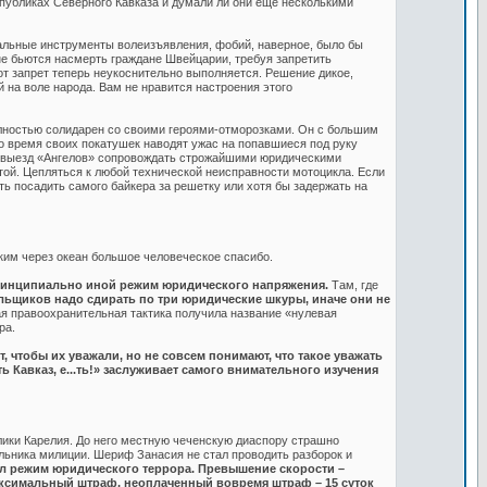
спубликах Северного Кавказа и думали ли они еще несколькими
еальные инструменты волеизъявления, фобий, наверное, было бы
е бьются насмерть граждане Швейцарии, требуя запретить
от запрет теперь неукоснительно выполняется. Решение дикое,
 на воле народа. Вам не нравится настроения этого
полностью солидарен со своими героями-отморозками. Он с большим
о время своих покатушек наводят ужас на попавшиеся под руку
й выезд «Ангелов» сопровождать строжайшими юридическими
ой. Цепляться к любой технической неисправности мотоцикла. Если
ь посадить самого байкера за решетку или хотя бы задержать на
ким через океан большое человеческое спасибо.
 принципиально иной режим юридического напряжения.
Там, где
льщиков надо сдирать по три юридические шкуры, иначе они не
кая правоохранительная тактика получила название «нулевая
ра.
 чтобы их уважали, но не совсем понимают, что такое уважать
ь Кавказ, е...ть!» заслуживает самого внимательного изучения
лики Карелия. До него местную чеченскую диаспору страшно
альника милиции. Шериф Занасия не стал проводить разборок и
ил режим юридического террора. Превышение скорости –
ксимальный штраф, неоплаченный вовремя штраф – 15 суток