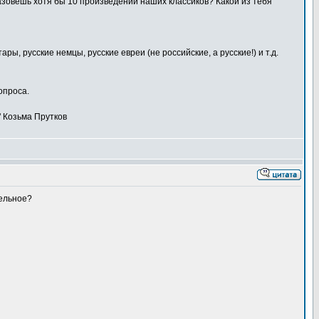
назовешь хотя бы 10 произведений наших классиков? Какой из тебя
ы, русские немцы, русские евреи (не российские, а русские!) и т.д.
опроса.
" Козьма Прутков
тельное?