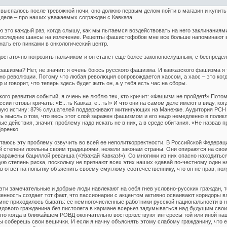
выспалось после тревожной ночи, оно должно первым делом пойти в магазин и купить 
 деле – про наших уважаемых сограждан с Кавказа.
это каждый раз, когда слышу, как мы пытаемся воздействовать на него заклинаниями 
последние шансы на излечение. Рецепты фашистофобов мне все больше напоминают 
нать его пинками в онкологический центр.
остаточно погрозить пальчиком и он станет еще более законопослушным, с беспредел
 фашизма? Нет, не значит: я очень боюсь русского фашизма. И кавказского фашизма я
о революции. Потому что любая революция сопровождается хаосом, а хаос – это когда
 и говорит, что теперь здесь будет жить он, а у тебя есть час на сборы.
кого развития событий, я очень не люблю тех, кто кричит: «Фашизм не пройдет!» Пото
и готовы кричать: «Е...ть Кавказ, е...ть!» И что они на самом деле имеют в виду, ко
ную истину: 87% слушателей поддерживают митингующих на Манежке. Аудитория РСН –
ь мысль о том, что весь этот слой заражен фашизмом и его надо немедленно в поликл
 действия, значит, проблему надо искать не в них, а в среде обитания. «Не назвав 
оренко.
таюсь эту проблему озвучить во всей ее неполиткорректности. В Российской Федераци
 степени лояльны своим традициями, нежели законам страны. Они опираются на свои
 заражены бациллой реванша («Уважай Кавказ!»). Со многими из них опасно находитьс
ую степень риска, поскольку не признают всех этих наших «давай по-честному один на
в ответ на попытку объяснить своему смуглому соотечественнику, что он не прав, пол
 эти замечательные и добрые люди навлекают на себя гнев условно-русских граждан, то
нность создает тот факт, что пассионарии с акцентом активно осваивают коридоры вл
не приходилось бывать: ее немногочисленные работники русской национальности в н
рядового гражданина без пистолета в кармане всерьез задумываться над будущим сво
то когда в ближайшем РОВД окончательно восторжествуют интересы той или иной наци
ты соберешь свои вещички. И если я начну объяснять этому слабому гражданину, что е