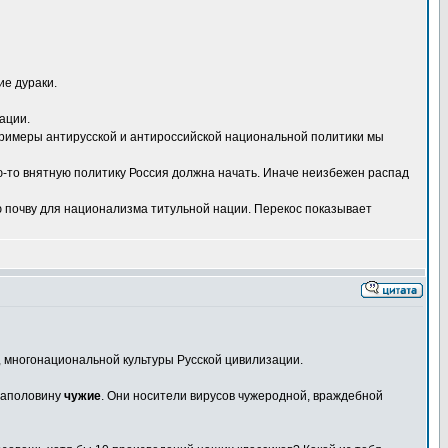
е дураки.
ации.
 примеры антирусской и антироссийской национальной политики мы
кую-то внятную политику Россия должна начать. Иначе неизбежен распад
ю почву для национализма титульной нации. Перекос показывает
, многонациональной культуры Русской цивилизации.
 наполовину
чужие
. Они носители вирусов чужеродной, враждебной