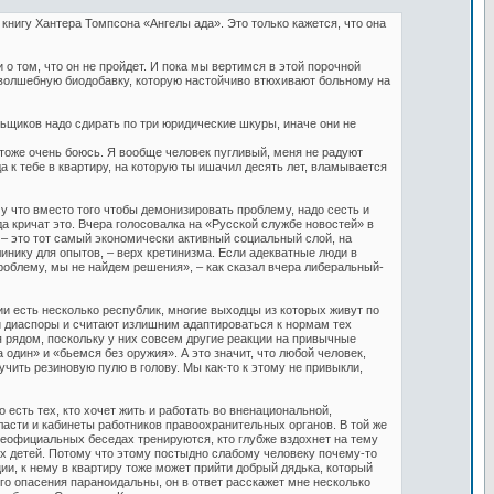
книгу Хантера Томпсона «Ангелы ада». Это только кажется, что она
о том, что он не пройдет. И пока мы вертимся в этой порочной
волшебную биодобавку, которую настойчиво втюхивают больному на
ьщиков надо сдирать по три юридические шкуры, иначе они не
 тоже очень боюсь. Я вообще человек пугливый, меня не радуют
 к тебе в квартиру, на которую ты ишачил десять лет, вламывается
му что вместо того чтобы демонизировать проблему, надо сесть и
гда кричат это. Вчера голосовалка на «Русской службе новостей» в
 это тот самый экономически активный социальный слой, на
инику для опытов, – верх кретинизма. Если адекватные люди в
проблему, мы не найдем решения», – как сказал вчера либеральный-
и есть несколько республик, многие выходцы из которых живут по
 диаспоры и считают излишним адаптироваться к нормам тех
я рядом, поскольку у них совсем другие реакции на привычные
 один» и «бьемся без оружия». А это значит, что любой человек,
учить резиновую пулю в голову. Мы как-то к этому не привыкли,
 есть тех, кто хочет жить и работать во вненациональной,
асти и кабинеты работников правоохранительных органов. В той же
еофициальных беседах тренируются, кто глубже вздохнет на тему
их детей. Потому что этому постыдно слабому человеку почему-то
и, к нему в квартиру тоже может прийти добрый дядька, который
го опасения параноидальны, он в ответ расскажет мне несколько