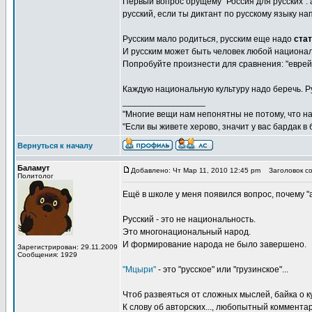
Первый вопрос орущему "Россия для русских": 
русский, если ты диктант по русскому языку н
Русским мало родиться, русским еще надо
ста
И русским может быть человек любой национальн
Попробуйте произнести для сравнения: "еврейск
Каждую национальную культуру надо беречь. Р
_________________
"Многие вещи нам непонятны не потому, что наш
"Если вы живете херово, значит у вас бардак в
Вернуться к началу
Баламут
Добавлено: Чт Мар 11, 2010 12:45 pm
Заголовок со
Политолог
Ещё в школе у меня появился вопрос, почему "а
Русский - это не национальность.
Это многонациональный народ.
И формирование народа не было завершено.
Зарегистрирован: 29.11.2009
Сообщения: 1929
"Мцыри"
- это "русское" или "грузинское"...
Чтоб развеяться от сложных мыслей, байка о к
К слову об авторских..., любопытный коммента