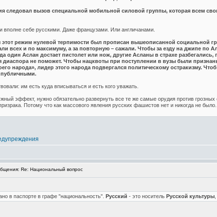
я следовал вызов специальной мобильной силовой группы, которая всем св
ли вполне себе русскими. Даже французами. Или англичанами.
бы этот режим нулевой терпимости был прописан вышеописанной социальной гру
и всех и по максимуму, а за повторную – сажали. Чтобы за езду на джипе по А
а один Аслан достает пистолет или нож, другие Асланы в страхе разбегались, п
 диаспора не поможет. Чтобы нацквоты при поступлении в вузы были признаны
го народа», лидер этого народа подвергался политическому остракизму. Чтоб
 публичными.
вовали: им есть куда вписываться и есть кого уважать.
ужный эффект, нужно обязательно развернуть все те же самые орудия против грозных 
е призрака. Потому что как массового явления русских фашистов нет и никогда не было
едупреждения
бщения: Re: Национальный вопрос
сано в паспорте в графе "национальность".
Русский
- это носитель
Русской культуры