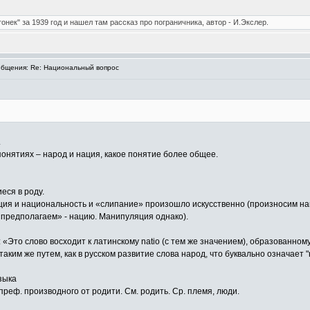
нек" за 1939 год и нашел там рассказ про пограничника, автор - И.Экслер.
бщения: Re: Национальный вопрос
.
 понятиях – народ и нация, какое понятие более общее.
еся в роду.
нация и национальность и «слипание» произошло искусственно (произносим н
предполагаем» - нацию. Манипуляция однако).
«Это слово восходит к латинскому natio (с тем же значением), образованному
таким же путем, как в русском развитие слова народ, что буквально означает
зыка
еф. производного от родити. См. родить. Ср. племя, люди.