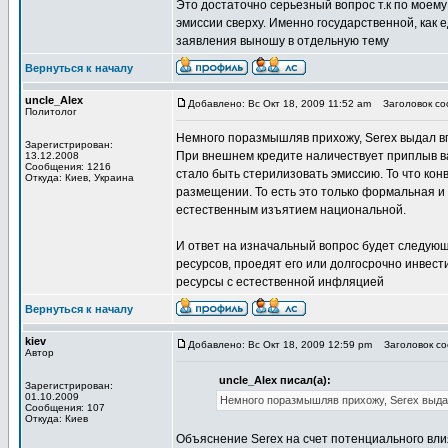
Это достаточно серьезный вопрос т.к по моем
эмиссии сверху. Именно государственной, как 
заявления выношу в отдельную тему
Вернуться к началу
uncle_Alex
Добавлено: Вс Окт 18, 2009 11:52 am
Заголовок соо
Политолог
Немного поразмышляв прихожу, Serex выдал в
Зарегистрирован:
При внешнем кредите наличествует приплыв в
13.12.2008
Сообщения: 1216
стало быть стерилизовать эмиссию. То что кон
Откуда: Киев, Украина
размещении. То есть это только формальная и
естественным изъятием национальной.
И ответ на изначальный вопрос будет следую
ресурсов, проедят его или долгосрочно инвес
ресурсы с естественной инфляцией
Вернуться к началу
kiev
Добавлено: Вс Окт 18, 2009 12:59 pm
Заголовок соо
Автор
uncle_Alex писал(а):
Зарегистрирован:
01.10.2009
Немного поразмышляв прихожу, Serex выда
Сообщения: 107
Откуда: Киев
Объяснение Serex на счет потенциального вли