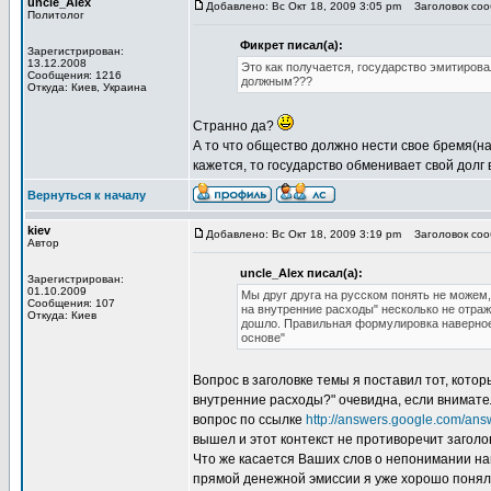
uncle_Alex
Добавлено: Вс Окт 18, 2009 3:05 pm
Заголовок сооб
Политолог
Фикрет писал(а):
Зарегистрирован:
13.12.2008
Это как получается, государство эмитирова
Сообщения: 1216
должным???
Откуда: Киев, Украина
Странно да?
А то что общество должно нести свое бремя(на
кажется, то государство обменивает свой долг 
Вернуться к началу
kiev
Добавлено: Вс Окт 18, 2009 3:19 pm
Заголовок сооб
Автор
uncle_Alex писал(а):
Зарегистрирован:
01.10.2009
Мы друг друга на русском понять не можем
Сообщения: 107
на внутренние расходы" несколько не отраж
Откуда: Киев
дошло. Правильная формулировка наверное 
основе"
Вопрос в заголовке темы я поставил тот, кото
внутренние расходы?" очевидна, если внимате
вопрос по ссылке
http://answers.google.com/ans
вышел и этот контекст не противоречит заголо
Что же касается Ваших слов о непонимании нам
прямой денежной эмиссии я уже хорошо понял