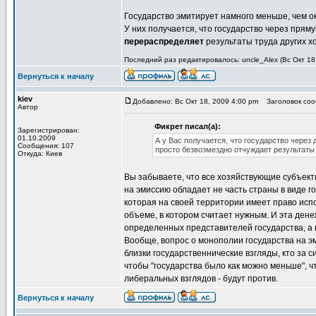
Государство эмитирует намного меньше, чем ок
У них получается, что государство через пря
перераспределяет
результаты труда других х
Последний раз редактировалось: uncle_Alex (Вс Окт 18
Вернуться к началу
kiev
Добавлено: Вс Окт 18, 2009 4:00 pm
Заголовок сооб
Автор
Фикрет писал(а):
Зарегистрирован:
01.10.2009
А у Вас получается, что государство чере
Сообщения: 107
просто безвозмездно отчуждает результаты
Откуда: Киев
Вы забываете, что все хозяйствующие субъекты
на эмиссию обладает не часть страны в виде го
которая на своей территории имеет право исп
объеме, в котором считает нужным. И эта ден
определенных представителей государства, а 
Вообще, вопрос о монополии государства на эми
близки государственнические взгляды, кто за си
чтобы "государства было как можно меньше", 
либеральных взглядов - будут против.
Вернуться к началу