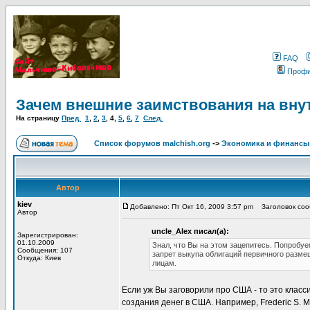
FAQ
Проф
Зачем внешние заимствования на вну
На страницу
Пред.
1
,
2
,
3
,
4
,
5
,
6
,
7
След.
Список форумов malchish.org
->
Экономика и финансы
Автор
kiev
Добавлено: Пт Окт 16, 2009 3:57 pm
Заголовок сооб
Автор
uncle_Alex писал(а):
Зарегистрирован:
01.10.2009
Знал, что Вы на этом зацепитесь. Попробуе
Сообщения: 107
запрет выкупа облигаций первичного разм
Откуда: Киев
лицам.
Если уж Вы заговорили про США - то это класс
создания денег в США. Например, Frederic S. Mis