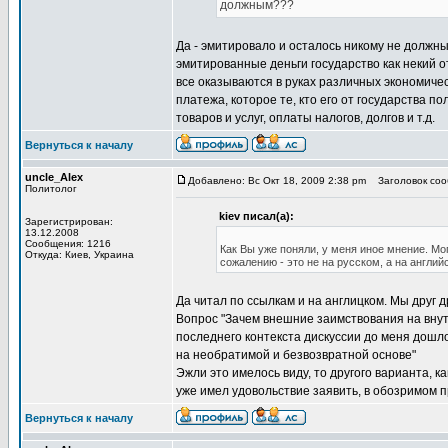
должным???
Да - эмитировало и осталось никому не должным
эмитированные деньги государство как некий от
все оказываются в руках различных экономическ
платежа, которое те, кто его от государства п
товаров и услуг, оплаты налогов, долгов и т.д.
Вернуться к началу
uncle_Alex
Добавлено: Вс Окт 18, 2009 2:38 pm
Заголовок сооб
Политолог
kiev писал(а):
Зарегистрирован:
13.12.2008
Сообщения: 1216
Как Вы уже поняли, у меня иное мнение. Мо
Откуда: Киев, Украина
сожалению - это не на русском, а на англий
Да читал по ссылкам и на англицком. Мы друг 
Вопрос "Зачем внешние заимствования на внут
последнего контекста дискуссии до меня дошл
на необратимой и безвозвратной основе"
Эжли это имелось виду, то другого варианта, ка
уже имел удовольствие заявить, в обозримом п
Вернуться к началу