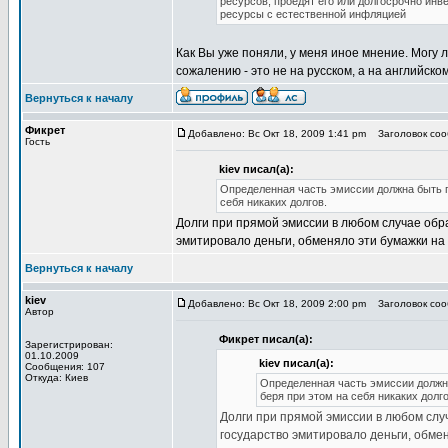
ресурсов, проедят его или долгосрочно ин
ресурсы с естественной инфляцией
Как Вы уже поняли, у меня иное мнение. Могу 
сожалению - это не на русском, а на английском
Вернуться к началу
Фикрет
Добавлено: Вс Окт 18, 2009 1:41 pm
Заголовок сооб
Гость
kiev писал(а):
Определенная часть эмиссии должна быть п
себя никаких долгов.
Долги при прямой эмиссии в любом случае обра
эмитировало деньги, обменяло эти бумажки на
Вернуться к началу
kiev
Добавлено: Вс Окт 18, 2009 2:00 pm
Заголовок сооб
Автор
Фикрет писал(а):
Зарегистрирован:
01.10.2009
kiev писал(а):
Сообщения: 107
Откуда: Киев
Определенная часть эмиссии должн
беря при этом на себя никаких долго
Долги при прямой эмиссии в любом случ
государство эмитировало деньги, обмен