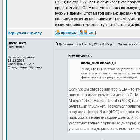
(2003) на стр. 677 кратко описывает что проис
правительство США не имеет права на выпуск 
нужные деньги. Этот метод финансирования 
напрямую участия не принимает (прямо участв
возможно может косвенно участвовать в аукцио
Вернуться к началу
uncle_Alex
Добавлено: Пт Окт 16, 2009 4:25 pm
Заголовок сооб
Политолог
kiev писал(а):
Зарегистрирован:
13.12.2008
uncle_Alex писал(а):
Сообщения: 1216
Откуда: Киев, Украина
Знал, что Вы на этом зацепитесь. 
ссылался на запрет выкупа облигац
физическим и юридическим лицам.
Если уж Вы заговорили про США - то эт
описан процесс создания денег в США. Н
Markets" Sixth Edition Update (2003) н
облигации "публике". Поскольку правит
выкупает Центробанк (ФРС) и правите
называется
монетизацией долга
. А т
участвуют только первичные дилеры), 
участвовать в аукционах в качестве кл