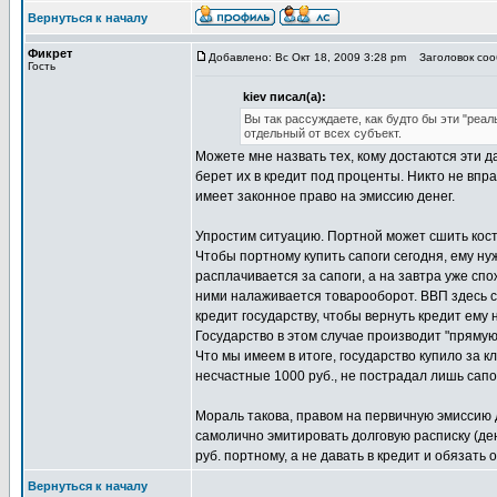
Вернуться к началу
Фикрет
Добавлено: Вс Окт 18, 2009 3:28 pm
Заголовок сооб
Гость
kiev писал(а):
Вы так рассуждаете, как будто бы эти "реа
отдельный от всех субъект.
Можете мне назвать тех, кому достаются эти 
берет их в кредит под проценты. Никто не впр
имеет законное право на эмиссию денег.
Упростим ситуацию. Портной может сшить костю
Чтобы портному купить сапоги сегодня, ему ну
расплачивается за сапоги, а на завтра уже спо
ними налаживается товарооборот. ВВП здесь с
кредит государству, чтобы вернуть кредит ему
Государство в этом случае производит "прямую"
Что мы имеем в итоге, государство купило за 
несчастные 1000 руб., не пострадал лишь сапо
Мораль такова, правом на первичную эмиссию 
самолично эмитировать долговую расписку (ден
руб. портному, а не давать в кредит и обязать
Вернуться к началу