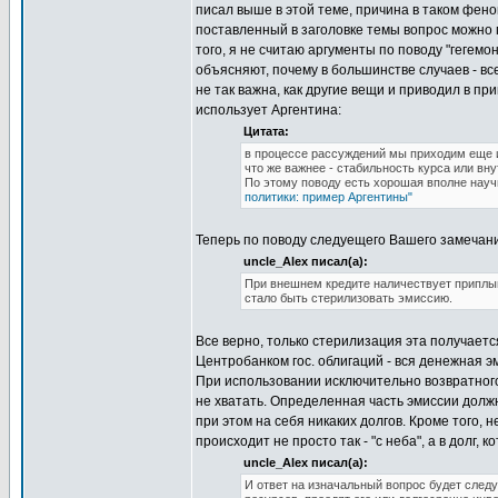
писал выше в этой теме, причина в таком феном
поставленный в заголовке темы вопрос можно 
того, я не считаю аргументы по поводу "геге
объясняют, почему в большинстве случаев - все
не так важна, как другие вещи и приводил в пр
использует Аргентина:
Цитата:
в процессе рассуждений мы приходим еще и 
что же важнее - стабильность курса или вн
По этому поводу есть хорошая вполне науч
политики: пример Аргентины"
Теперь по поводу следуещего Вашего замечан
uncle_Alex писал(а):
При внешнем кредите наличествует приплыв
стало быть стерилизовать эмиссию.
Все верно, только стерилизация эта получаетс
Центробанком гос. облигаций - вся денежная э
При использовании исключительно возвратного 
не хватать. Определенная часть эмиссии долж
при этом на себя никаких долгов. Кроме того,
происходит не просто так - "с неба", а в долг,
uncle_Alex писал(а):
И ответ на изначальный вопрос будет сле