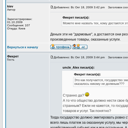
kiev
Добавлено: Вс Окт 18, 2009 3:42 pm
Заголовок сооб
Автор
Фикрет писал(а):
Зарегистрирован:
01.10.2009
Можете мне назвать тех, кому достаются э
Сообщения: 107
Откуда: Киев
Деньги эти не "дармовые", а достаются они р
произведенные товары, оказанные услуги.
Вернуться к началу
Фикрет
Добавлено: Вс Окт 18, 2009 3:44 pm
Заголовок сооб
Гость
uncle_Alex писал(а):
Фикрет писал(а):
Это как получается, государство эм
оказалось никому не должным???
Странно да?
А то что общество должно нести свое б
странным? Ежли не кажется, то государ
товаров и услуг. Так понятно?
Тогда государство должно эмитировать ровно ст
всего лишь платеж за оказанную услугу, мы чер
хозяйствующий субъект как и все остальные. А