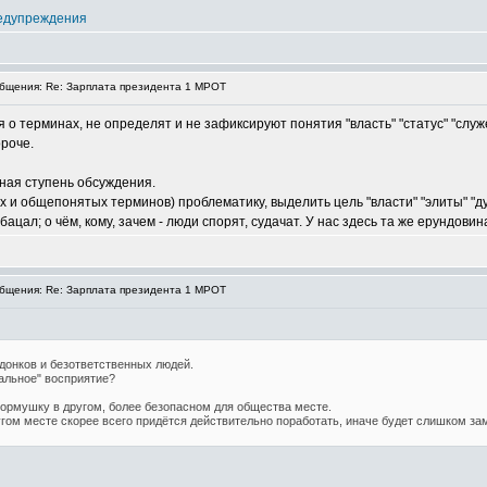
едупреждения
щения: Re: Зарплата президента 1 МРОТ
я о терминах, не определят и не зафиксируют понятия "власть" "статус" "служе
ороче.
ная ступень обсуждения.
и общепонятых терминов) проблематику, выделить цель "власти" "элиты" "д
ацал; о чём, кому, зачем - люди спорят, судачат. У нас здесь та же ерундовин
щения: Re: Зарплата президента 1 МРОТ
одонков и безответственных людей.
альное" восприятие?
ормушку в другом, более безопасном для общества месте.
угом месте скорее всего придётся действительно поработать, иначе будет слишком за