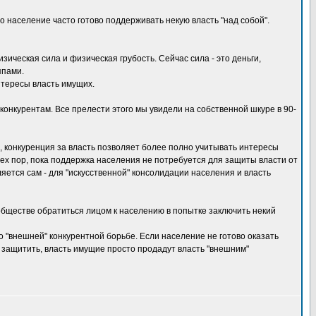
 то население часто готово поддерживать некую власть "над собой".
зическая сила и физическая грубость. Сейчас сила - это деньги,
ппами.
нтересы власть имущих.
конкурентам. Все прелести этого мы увидели на собственной шкуре в 90-
е, конкуренция за власть позволяет более полно учитывать интересы
 тех пор, пока поддержка населения не потребуется для защиты власти от
яется сам - для "искусственной" консолидации населения и власть
обществе обратиться лицом к населению в попытке заключить некий
 "внешней" конкурентной борьбе. Если население не готово оказать
и защитить, власть имущие просто продадут власть "внешним"