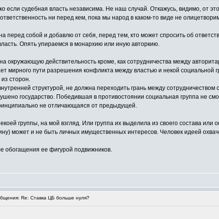
о если судебная власть независима. Не наш случай. Откажусь, видимо, от это
 ответственность ни перед кем, пока мы народ в каком-то виде не олицетвор
на перед собой и добавлю от себя, перед тем, кто может спросить об ответст
ласть. Опять упираемся в монархию или иную авторкию.
я на окружающую действительность кроме, как сотрудничества между авторит
ает мирного пути разрешения конфликта между властью и некой социальной гр
 из сторон.
нутренней структурой, не должна переходить грань между сотрудничеством с
ушено государство. Победившая в противостоянии социальная группа не смо
принципиально не отличающаяся от предыдущей.
коей группы, на мой взгляд. Или группа их выделила из своего состава или
рмину) может и не быть личных имущественных интересов. Человек идеей охва
сле обогащения ее фигурой подвижников.
щения: Re: Ставка ЦБ больше нуля?