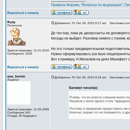
Правила Форума
,
"Вопросы по модерации"
,
Пр
Вернуться к началу
Rudy
Добавлено: Пт Окт 29, 2010 6:17 am
Заголовок сооб
Политолог
До тех пор, пока ув. дискуссанты не договорятс
беседы не выйдет. Разговор немого с глухим, к
Но это только предварительная подготовитель
Зарегистрирован: 11.01.2010
Сообщения: 1028
Нужно сформулировать (на базе общепринятых 
Вот к примеру, Н.Михалков на днях Манифест сб
Вернуться к началу
was_bornin
Добавлено: Пт Окт 29, 2010 9:19 am
Заголовок сооб
Лауреат
Баламут писал(а):
Я вижу, что во власти слишком много п
Неужели у меня одного столь "иррацион
Поэтому и предлагаю предоставить им к
Зарегистрирован: 11.05.2009
Конечно, ворам это не понравится, в др
Сообщения: 641
Откуда: Из Будущего