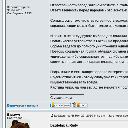
Отвественность перед законом возможна, тольк
Зарегистрирован:
Ответственность перед народом - это все-таки
30.04.2010
Сообщения: 1233
Согласшусь с тем, что ответственность возмож
спрашивающим может быть только верховная в
И опять я не вижу другого выбора для влияни
Политическое устройство в России не предлаг
борьба ведется до полного уничтожения одной
Поэтому социальная группа, обладая сильной в
уничтожена либо социальная группа либо разр
сложится новая авторитарная власть, ничем 
Подвижники и есть олицетворение интересов не
(будем относиться к этому слову уже как к те
имущественные) есть всегда.
Картина мира, на мой взгляд, не меняется по
_________________
С уважением,
Вернуться к началу
Баламут
Добавлено: Чт Ноя 25, 2010 6:41 pm
Заголовок сооб
Политолог
bezdelnick, Rudy