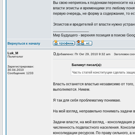
Вы свою неприязнь к подонкам переносите на и
власти эгоисты и временщики это любому понят
первую очередь, не форму а содержание, то ес
Эгоистов и вредителей от власти нужно устран
_________________
Мир Будущего - верхняя позиция в поиске Goog
Вернуться к началу
Luk_M
Добавлено: Пт Окт 29, 2010 9:32 am
Заголовок сооб
Политолог
Баламут писал(а):
Зарегистрирован:
30.04.2010
Часть статей конституции сделать защи
Сообщения: 1233
Власть останется властью независимо от того,
выполняются. Никем.
Я так для себя проблематику понимаю.
На мой взгляд, неправильно понимать задачи 
Задачи власти, на мой взгляд, - консолидация
численность подвластного населения. Консоли
консолидации ресурсов. По праву сильного, а н