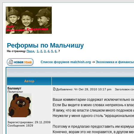
Реформы по Мальчишу
На страницу
Пред.
1
,
2
,
3
,
4
,
5
,
6
,
7
Список форумов malchish.org
->
Экономика и финансы
Автор
Баламут
Добавлено: Чт Окт 28, 2010 10:17 pm
Заголовок со
Политолог
Ваши комментарии содержат исключительно о
Если Вы видите в моих словах неприязнь к вла
Я вижу, что во власти слишком много подонков
Неужели у меня одного столь "иррациональное
Зарегистрирован: 29.11.2009
Сообщения: 1929
Поэтому и предлагаю предоставить им кормушк
Конечно, ворам это не понравится, в другом м