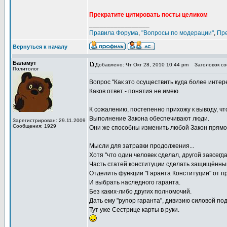
Прекратите цитировать посты целиком
_________________
Правила Форума
,
"Вопросы по модерации"
,
Пр
Вернуться к началу
Баламут
Добавлено: Чт Окт 28, 2010 10:44 pm
Заголовок со
Политолог
Вопрос "Как это осуществить куда более интер
Каков ответ - понятия не имею.
К сожалению, постепенно прихожу к выводу, чт
Выполнение Закона обеспечивают люди.
Зарегистрирован: 29.11.2009
Сообщения: 1929
Они же способны изменить любой Закон прямо,
Мысли для затравки продолжения...
Хотя "что один человек сделал, другой завсег
Часть статей конституции сделать защищённым
Отделить функции "Гаранта Конституции" от п
И выбрать наследного гаранта.
Без каких-либо других полномочий.
Дать ему "рупор гаранта", дивизию силовой по
Тут уже Сестрице карты в руки.
_________________