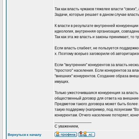
Так как власть чужаков тяжелее власти "своих",
Задачи, которые решает в даном случае власт
К власти в результате внутренней конкуренции
идеология, внутренняя организация, совпаден
Так как эта же власть и законы принимает, т
Если власть слабеет, не пользуется поддержко
х. Поэтому всерьез заговорили об авторитариз
Если "внутренних" конкурентов за власть неск
"простого" населения. Если конкурентов за вл
"внешних" конкурентов. Создание образа внешн
имущих.
Только ужесточившаяся конкуренция за власть
общественный договор для ответа на внешние
Предметом такого договора может быть более 
такую поддержку (например, под лозунгами "Вз
конкурентам. Отчего население потеряет, коне
_________________
С уважением,
Вернуться к началу