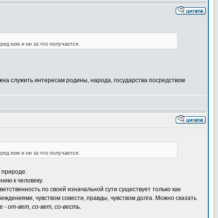
ед кем и ни за что получается.
олжна служить интересам родины, народа, государства посредством
ед кем и ни за что получается.
 природе.
нию к человеку.
ветственность по своей изначальной сути существует только как
еждениями, чувством совести, правды, чувством долга. Можно сказать
е -
от-вет
,
со-вет
,
со-весть
.