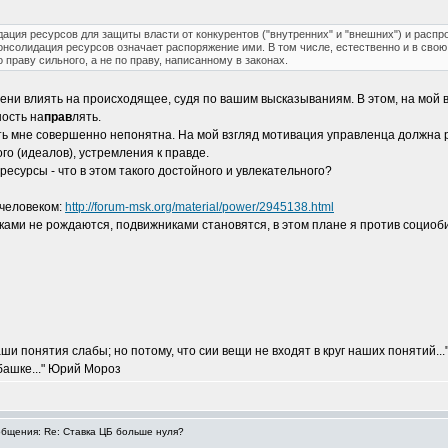
идация ресурсов для защиты власти от конкурентов ("внутренних" и "внешних") и рас
онсолидация ресурсов означает распоряжение ими. В том числе, естественно и в свою 
праву сильного, а не по праву, написанному в законах.
ени влиять на происходящее, судя по вашим высказываниям. В этом, на мой вз
ность на
прав
лять.
сть мне совершенно непонятна. На мой взгляд мотивация управленца должна 
о (идеалов), устремления к правде.
 ресурсы - что в этом такого достойного и увлекательного?
 человеком:
http://forum-msk.org/material/power/2945138.html
ками не рождаются, подвижниками становятся, в этом плане я против социоб
и понятия слабы; но потому, что сии вещи не входят в круг наших понятий...
 башке..." Юрий Мороз
бщения: Re: Ставка ЦБ больше нуля?