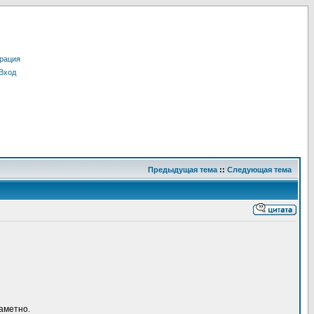
рация
Вход
Предыдущая тема
::
Следующая тема
заметно.