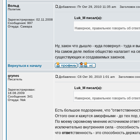
Вольд
Добавлено: Пт Окт 29, 2010 11:35 am
Заголовок соо
Политик
Luk_M писал(а):
Зарегистрирован: 02.11.2008
Сообщения: 997
Откуда: Самара
Наверное, правильнее говорить об ответ
Ну, закон что дышло - куда повернул - туда и в
На самом деле любое общество налагает на себ
существующих и создаваемых законов.
Вернуться к началу
grynes
Добавлено: Сб Окт 30, 2010 1:01 am
Заголовок сооб
Писатель
Luk_M писал(а):
Зарегистрирован:
18.08.2009
Сообщения: 341
Наверное, правильнее говорить об ответ
Откуда: Nsk
Есть большое подозрение, что "ответственност
Оттого они и кажутся аморфными - до тех пор,
По моему скромному мнению источником ответст
исключительно внутренняя сила - способность 
что
ответ
ственность - это способность держат