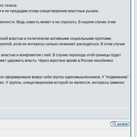
го тезиса.
им и не предадим этому олицетворению властные рычаги.
венности. Ведь совесть может и не спросить. В нашем случае этим
арной властью и политически активными социальными группами.
уппой, если их интересы сильно начинают расходиться. В этом случае
 властью и конфликтом с ней. В случае перехода этой границы будет
жет удержать власть. Через короткое время в России неизбежно
 они сформировали вокруг себя группу единомышленников. У "подвижника"
чен. У группы, олицетворением которой он является, интересы (именно