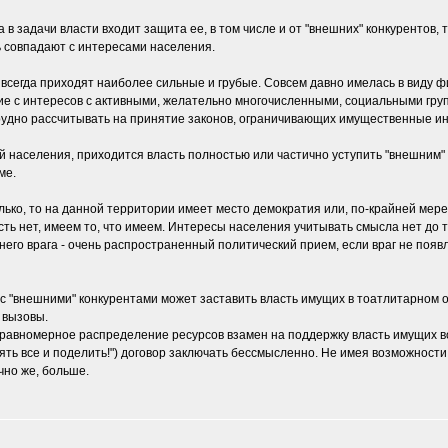
 а в задачи власти входит защита ее, в том числе и от "внешних" конкурентов,
ь совпадают с интересами населения.
 всегда приходят наиболее сильные и грубые. Совсем давно имелась в виду фи
ие с интересов с активными, желательно многочисленными, социальными гру
о трудно рассчитывать на принятие законов, ограничивающих имущественные и
й населения, приходится власть полностью или частично уступить "внешним" 
ме.
олько, то на данной территории имеет место демократия или, по-крайней мер
асть нет, имеем то, что имеем. Интересы населения учитывать смысла нет до
его врага - очень распространенный политический прием, если враг не появл
 с "внешними" конкурентами может заставить власть имущих в тоатлитарном 
 вызовы.
равномерное распределение ресурсов взамен на поддержку власть имущих во
ять все и поделить!") договор заключать бессмысленно. Не имея возможност
чно же, больше.