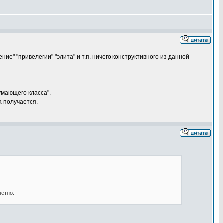
ние" "привелегии" "элита" и т.п. ничего конструктивного из данной
умающего класса".
а получается.
метно.