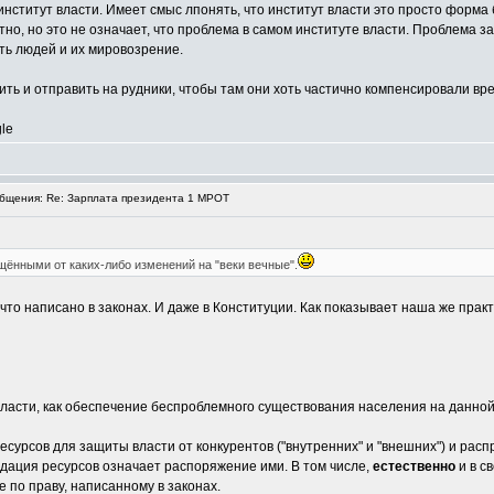
нститут власти. Имеет смыс лпонять, что институт власти это просто форма
но, но это не означает, что проблема в самом институте власти. Проблема за
ть людей и их мировозрение.
ить и отправить на рудники, чтобы там они хоть частично компенсировали вр
le
щения: Re: Зарплата президента 1 МРОТ
щёнными от каких-либо изменений на "веки вечные".
 что написано в законах. И даже в Конституции. Как показывает наша же пра
власти, как обеспечение беспроблемного существования населения на данной
 ресурсов для защиты власти от конкурентов ("внутренних" и "внешних") и р
дация ресурсов означает распоряжение ими. В том числе,
естественно
и в с
е по праву, написанному в законах.