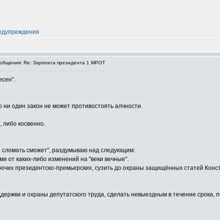
едупреждения
общения: Re: Зарплата президента 1 МРОТ
есен".
о ни один закон не может противостоять алчности.
 либо косвенно.
да сломать сможет", раздумываю над следующим:
и от каких-либо изменений на "веки вечные".
рочих президентско-премьерских, сузить до охраны защищённых статей Конс
ддержки и охраны депутатского труда, сделать невыездным в течение срока, 