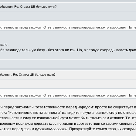
бщения: Re: Ставка ЦБ больше нуля?
ственности перед законом. Ответственность перед народом какая-то аморфная. Ни пер
ышло.
я законодательную базу - без этого ни как. Но, в первую очередь, власть д
щения: Re: Ставка ЦБ больше нуля?
ственности перед законом. Ответственность перед народом какая-то аморфная. Ни пер
и перед законом" и "ответственности перед народом" просто не существует в
 пока "источником ответственности" вы видите некую внешнюю силу по отноше
венности в силу ее изначальной сути может быть только сам человек. Т.е. от
волевым порядком держать курс по жизни в соответствии со своими своими уб
ь ответ перед своим
чувством совести
. Прочувствуйте смысл слов, их созвучи