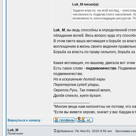
Luk_M писал(а):
Задачи власти, на мой взгляд, - консол
численность подвластного населения. К
возможность консолидации ресурсов. По 
Luk_M
, вы ведь способны в определенной степ
обладании волей. Весь вопрос куда эту способ
В этом свете ваша мотивация к борьбе за вла
воплощению в жизнь своего видения правильног
Борьба за власть по праву сильного, борьба за
Какая мотивация, по-вашему, двигала вот этим
Есть такое слово -
подвижничество
. Подвижни
подвижничества:
Но в искушеньях долгой кары
Перетерпев судеб удары,
Окрепла Русь. Так тяжкой млат,
Дробя стекло, кует булат.
_________________
"Многие вещи нам непонятны не потому, что наш
"Если вы живете херово, значит у вас бардак в
Вернуться к началу
Luk_M
Добавлено: Пн Ноя 01, 2010 9:50 am
Заголовок соо
Политолог