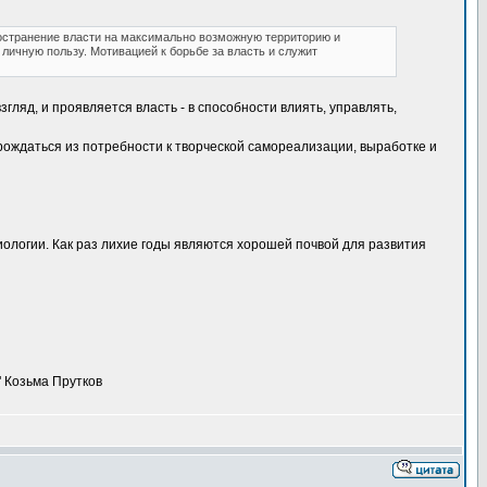
пространение власти на максимально возможную территорию и
личную пользу. Мотивацией к борьбе за власть и служит
гляд, и проявляется власть - в способности влиять, управлять,
рождаться из потребности к творческой самореализации, выработке и
иологии. Как раз лихие годы являются хорошей почвой для развития
" Козьма Прутков