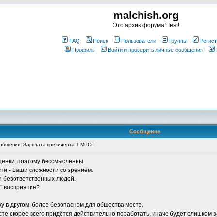
malchish.org
Это архив форума! Test!
FAQ
Поиск
Пользователи
Группы
Регист
Профиль
Войти и проверить личные сообщения
Сообщение
общения: Зарплата президента 1 МРОТ
ценки, поэтому бессмысленны.
сти - Ваши сложности со зрением.
 и безответственных людей.
" восприятие?
у в другом, более безопасном для общества месте.
есте скорее всего придётся действительно поработать, иначе будет слишком 