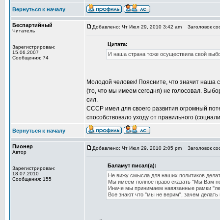
Вернуться к началу
Беспартийный
Добавлено: Чт Июл 29, 2010 3:42 am
Заголовок соо
Читатель
Цитата:
Зарегистрирован:
15.06.2007
И наша страна тоже осуществила свой выбор
Сообщения: 74
Молодой человек! Поясните, что значит наша с
(то, что мы имеем сегодня) не голосовал. Выб
сил.
СССР имел для своего развития огромный поте
способствовало уходу от правильного (социали
Вернуться к началу
Пионер
Добавлено: Чт Июл 29, 2010 2:05 pm
Заголовок соо
Автор
Баламут писал(а):
Зарегистрирован:
18.07.2010
Не вижу смысла для наших политиков делат
Сообщения: 155
Мы имеем полное право сказать "Мы Вам не 
Иначе мы принимаем навязанные рамки "ле
Все знают что "мы не верим", зачем делать 