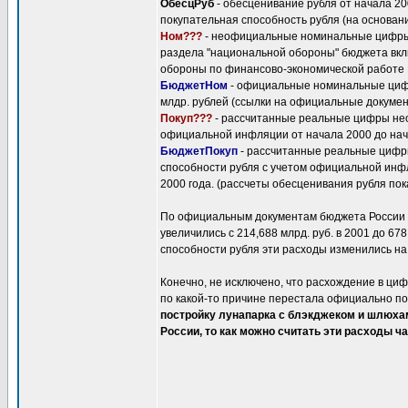
ОбесцРуб
- обесценивание рубля от начала 20
покупательная способность рубля (на основан
Ном???
- неофициальные номинальные цифры "
раздела "национальной обороны" бюджета вкл
обороны по финансово-экономической работе 
БюджетНом
- официальные номинальные циф
млдр. рублей (ссылки на официальные докум
Покуп???
- рассчитанные реальные цифры нео
официальной инфляции от начала 2000 до нач
БюджетПокуп
- рассчитанные реальные цифры
способности рубля с учетом официальной инфл
2000 года. (рассчеты обесценивания рубля по
По официальным документам бюджета России
увеличились с 214,688 млрд. руб. в 2001 до 67
способности рубля эти расходы изменились на
Конечно, не исключено, что расхождение в цифр
по какой-то причине перестала официально п
постройку лунапарка с блэкджеком и шлю
России, то как можно считать эти расходы 