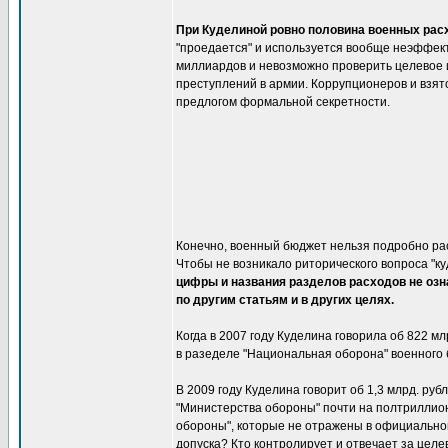
При Куделиной ровно половина военных расх
"проедается" и используется вообще неэффект
миллиардов и невозможно проверить целевое и
преступлений в армии. Коррупционеров и взят
предлогом формальной секретности.
Конечно, военный бюджет нельзя подробно ра
Чтобы не возникало риторического вопроса "к
цифры и названия разделов расходов не озн
по другим статьям и в других целях.
Когда в 2007 году Куделина говорила об 822 м
в разеделе "Национальная оборона" военного
В 2009 году Куделина говорит об 1,3 млрд. р
"Министерства обороны" почти на полтриллио
обороны", которые не отражены в официально
допуска? Кто контролирует и отвечает за целе