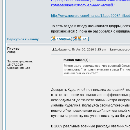
Наращивание военных расходов объясняется 
комплектования отдельных частей."
http://www.newsru.com/finance/12aug2008/milbud
То есть везде и всюду называются цифры, близк
произносится! Я пока не разобрался с официал
Вернуться к началу
Пионер
Добавлено: Пт Авг 06, 2010 6:25 pm
Заголовок сооб
Автор
maxon писал(а):
Зарегистрирован:
18.07.2010
Много раз утверждалось, что военный бюдже
Сообщения: 155
планировал", а правительство в лице Пути
именно она их считает.
Доверять Куделиной нет никаких оснований, по
ответственности за принятие неэффективных р
освободили от должности замминистра оборон
Любовь Куделина, пользуясь своим служебным 
немного "не правильные вещи", причем такой х
путевки за решетку получают похвалу за без
В 2009 реальные военные
расходы увеличили