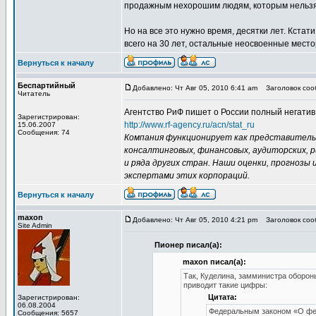
продажным нехорошим людям, которым нельзя
Но на все это нужно время, десятки лет. Кста
всего на 30 лет, остальные неосвоенные мест
Вернуться к началу
Беспартийный
Добавлено: Чт Авг 05, 2010 6:41 am
Заголовок сооб
Читатель
Агентство РиФ пишет о России полный негатив
Зарегистрирован:
http://www.rf-agency.ru/acn/stat_ru
15.06.2007
Сообщения: 74
Компания функционирует как представитель
консалтинговых, финансовых, аудиторских, 
и ряда других стран. Наши оценки, прогнозы
экспертами этих корпораций.
Вернуться к началу
maxon
Добавлено: Чт Авг 05, 2010 4:21 pm
Заголовок сооб
Site Admin
Пионер писал(а):
maxon писал(а):
Так, Куделина, замминистра обороны
приводит такие цифры:
Цитата:
Зарегистрирован:
06.08.2004
Федеральным законом «О фед
Сообщения: 5657