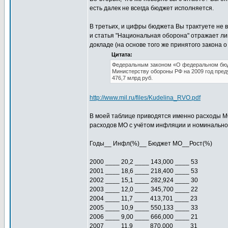
есть далек не всегда бюджет исполняется.
В третьих, и цифры бюджета Вы трактуете не 
и статья "Национальная оборона" отражает ли
докладе (на основе того же принятого закона 
Цитата:
Федеральным законом «О федеральном бюдж
Министерству обороны РФ на 2009 год предус
476,7 млрд руб.
http://www.mil.ru/files/Kudelina_RVO.pdf
В моей таблице приводятся именно расходы МО
расходов МО с учётом инфляции и номинальног
Годы__ Инфл(%)__ Бюджет МО__Рост(%)
2000 ____ 20,2 ____ 143,000 ____ 53
2001 ____ 18,6 ____ 218,400 ____ 53
2002 ____ 15,1 ____ 282,924 ____ 30
2003 ____ 12,0 ____ 345,700 ____ 22
2004 ____ 11,7 ____ 413,701 ____ 23
2005 ____ 10,9 ____ 550,133 ____ 33
2006 ____ 9,00 ____ 666,000 ____ 21
2007 ____ 11,9 ____ 870,000 ____ 31