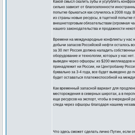
Какой смысл скалить зубы и усугублять конфро
сильно зависит от благосклонности иностранн
попытке брыкаться как случилось в 2008 году.
из страны новые ресурсы, в тщетной попытке 
внешнеторговым обязательствам (огромная ча
нашего законодательства и продажности некото
Времени на международные конфликты у нас не
добычи запасов Российской нефти осталось все
за 30 лет Россия должна наладить собственны
оборудование и технологии, которых у нас нет.
выведен через офшоры: из $200 миллиардов н
принадлежит ни России, ни Центробанку России
буквально за 3-4 года, все будет выведено до 
будет оставаться платежеспособной на между
Как временный запасной вариант для продлен
месторождения в северных широтах, а в персп
еще ресурсов на экспорт, чтобы в очередной ра
следа через офшоры благодаря нашему незав
Что здесь сможет сделать лично Путин, если 