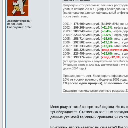
Подведем итог реальных военных расходов 
уровня начала 2000 г. Цифры расходов на "
(на основании данных официальной инфляци
посте этой темы.
Зарегистрирован:
2001 г:
178 609 млн. руб
. (МИНИМУМ, цены 
06.08.2004
Сообщения: 5657
2002 г:
199 269 млн. руб.
(
+11,6%
, нефть д
2003 г:
209 948 млн. руб.
(
+5,4%
, нефть до
2004 г:
223 870 млн. руб.
(
+6,6%
, нефть до
2005 г:
258 714 млн. руб.
(
+15,6%
, нефть д
2006 г:
292 502 млн. руб.
(
+13,1%
, нефть д
2007 г:
331 333 млн. руб.
(
+13,3%
, МАКСИМУ
2008 г:
183 328 млн. руб.
(
спад почти в дв
2009 г:
226 499 млн. руб.
(
+23,6%
, нефть д
2010 г:
198 174 млн. руб.
(
спад -12,5%
, пр
(
все цифры приведены к покупательной способнос
(
***цены на нефть в 2008 году достигли пика и тут 
)
уровня 2007 года.
Прошло десять лет. Если верить официальн
10% от уровня военного бюджета 2001 года
1% (всего один процент), то военный б
Сравните номинальные военные расходы 214 
Меня радует такой конкретный подход. Но вы с
тут обсуждается. Статистика военных расходо
данные уже моей таблицы и сравнили бы со с
Во-вторых, что же неверно вы считаете? Вы оп