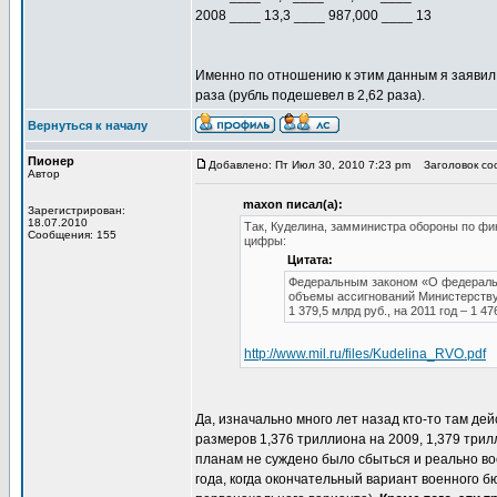
2008 ____ 13,3 ____ 987,000 ____ 13
Именно по отношению к этим данным я заявил в 
раза (рубль подешевел в 2,62 раза).
Вернуться к началу
Пионер
Добавлено: Пт Июл 30, 2010 7:23 pm
Заголовок соо
Автор
maxon писал(а):
Зарегистрирован:
18.07.2010
Так, Куделина, замминистра обороны по фин
Сообщения: 155
цифры:
Цитата:
Федеральным законом «О федерально
объемы ассигнований Министерству 
1 379,5 млрд руб., на 2011 год – 1 47
http://www.mil.ru/files/Kudelina_RVO.pdf
Да, изначально много лет назад кто-то там де
размеров 1,376 триллиона на 2009, 1,379 трил
планам не суждено было сбыться и реально во
года, когда окончательный вариант военного 