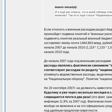
maxon писал(а):
И я ещё раз отмечу, что в моей таблице от
включает. Так есть ещё статья "Национальн
Если относить к военным расходам раздел бю
произойдет подмена понятий и "военные расход
подменять понятия реальный военный бюджет не
составляют якобы почти 1484,903 млрд. рублей
начала 2007 до начала 2010 (1,119 * 1,133 * 1,
начало 2010 года.
До начала 2007 года под военными расходами
расходы являлись фактически синонимом "в
соответсвуют расходам по разделу "национ
упомянуть ведомственные расходы, выделенн
на "Национальную оборону". Понятие "национ
Но 20 сентября 2007г. на должность замести
Куделину и уже через несколько месяцев в 
сокращаются почти в два раза!
(это факт, ср
инфляции 11,9% за 2007 год). Фактически поня
вообще не включена и на что официально уход
под удобным предлогом секретности.