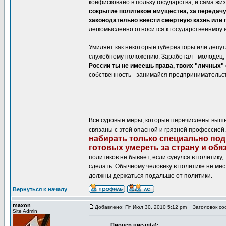
конфисковано в пользу государства, и сама жиз
сокрытие политиком имущества, за передач
законодательно ввести смертную казнь или 
легкомысленно относится к государственнмоу 
Умиляет как некоторые губернаторы или депут
служебному положению. Заработал - молодец, 
России ты не имеешь права, твоих "личных" 
собственность - занимайся предпринимательст
Все суровые меры, которые перечислены выше 
связаны с этой опасной и грязной профессией
набирать только специально под
готовых умереть за страну и обя
политиков не бывает, если сунулся в политику, 
сделать. Обычному человеку в политике не мес
должны держаться подальше от политики.
Вернуться к началу
maxon
Добавлено: Пт Июл 30, 2010 5:12 pm
Заголовок соо
Site Admin
Пионер писал(а):