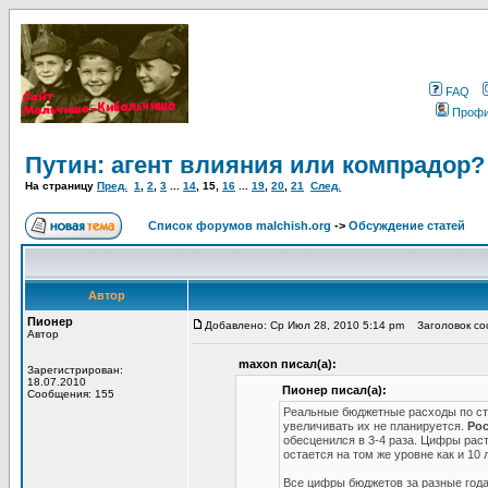
FAQ
Проф
Путин: агент влияния или компрадор?
На страницу
Пред.
1
,
2
,
3
...
14
,
15
,
16
...
19
,
20
,
21
След.
Список форумов malchish.org
->
Обсуждение статей
Автор
Пионер
Добавлено: Ср Июл 28, 2010 5:14 pm
Заголовок соо
Автор
maxon писал(а):
Зарегистрирован:
18.07.2010
Пионер писал(а):
Сообщения: 155
Реальные бюджетные расходы по ста
увеличивать их не планируется.
Рос
обесценился в 3-4 раза. Цифры раст
остается на том же уровне как и 10 л
Все цифры бюджетов за разные год