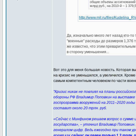
общие объемы ассигнований 
млрд руб., на 2010-й – 1 379,
http://www.mil.ru/files/Kudelina_R
Да, изначально много лет назад кто-то
"военные" расходы до размеров 1,376 т
же известно, что этим преварительны
в сторону уменьшения...
Вот это для меня большая новость. Которая в
на кризис не уменьшился, а увеличился. Кроме 
самым компетентным человеком по части военн
"Кризис никак не повлиял на планы российс
обороны РФ Владимир Поповкин на выставке 
госпрограмма вооружений на 2011–2020 годы 
составит около 20 трлн. руб.
«Сейчас с Минфином решаем вопрос о сумме 
государства», – уточнил Владимир Поповки
генералом цифр. Ведь ежегодно при таком ур
время как
сейчас он равен только 1,3 трлн. 