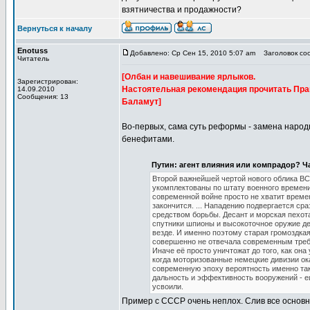
взятничества и продажности?
Вернуться к началу
Enotuss
Добавлено: Ср Сен 15, 2010 5:07 am
Заголовок соо
Читатель
[Олбан и навешивание ярлыков.
Зарегистрирован:
Настоятельная рекомендация прочитать Пра
14.09.2010
Сообщения: 13
Баламут]
Во-первых, сама суть реформы - замена народн
бенефитами.
Путин: агент влияния или компрадор? Час
Второй важнейшей чертой нового облика ВС 
укомплектованы по штату военного времени.
современной войне просто не хватит времен
закончится. ... Нападению подвергается ср
средством борьбы. Десант и морская пехот
спутники шпионы и высокоточное оружие д
везде. И именно поэтому старая громоздка
совершенно не отвечала современным треб
Иначе её просто уничтожат до того, как она
когда моторизованные немецкие дивизии ок
современную эпоху вероятность именно так
дальность и эффективность вооружений - е
усвоили.
Пример с СССР очень неплох. Слив все основн