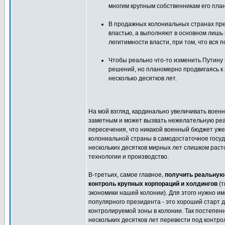
многим крупным собственникам его план
В продажных колониальных странах п
властью, а выполняют в основном лишь 
легитимности власти, при том, что вся 
Чтобы реально что-то изменить Путину 
решений, но планомерно продвигаясь к 
несколько десятков лет.
На мой взгляд, кардинально увеличивать воен
заметным и может вызвать нежелательную реак
пересечения, что никакой военный бюджет уже
колониальной страны в самодостаточное госуд
нескольких десятков мирных лет слишком расто
технологии и производство.
В-третьих, самое главное,
получить реальную 
контроль крупных корпораций и холдингов
(т
экономики нашей колонии). Для этого нужно им
популярного президента - это хороший старт 
контролируемой зоны в колонии. Так постепен
нескольких десятков лет перевести под конт