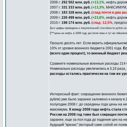
2006 г:
292 502 млн. руб.
(
+13,1%
, нефть доро
2007 г:
331 333 млн. руб.
(
+13,3%
, МАКСИМУМ,
2008 г:
183 328 млн. руб.
(
спад почти в два ра
2009 г:
226 499 млн. руб.
(
+23,6%
, нефть доро
2010 г:
198 174 млн. руб.
(
спад -12,5%
, предпо
(
все цифры приведены к покупательной способности рубля 
(
***цены на нефть в 2008 году достигли пика и тут же обвалил
Прошло десять лет. Если верить официальном
10% от уровня военного бюджета 2001 года.
Ес
(всего один процент), то военный бюджет р
Сравните номинальные военные расходы 214 688
Номинально расходы увеличились в 3,16 раза, 
расходы остались практически на том же уро
Интересный факт: сокращение военного бюжета
рубля) уже было заранее заложено к началу в 
полугодии 2008 г: до середины года цены на н
максимума.
К концу 2008 года нефть стала с
России на 2008 год тоже был сокращен почти 
заранее, еще за пол года до падения цен на н
будущий "кризис" (который само собой не поя