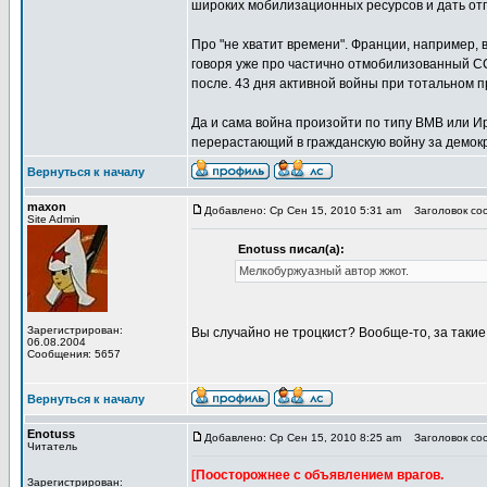
широких мобилизационных ресурсов и дать отп
Про "не хватит времени". Франции, например, 
говоря уже про частично отмобилизованный ССС
после. 43 дня активной войны при тотальном п
Да и сама война произойти по типу ВМВ или Ир
перерастающий в гражданскую войну за демокра
Вернуться к началу
maxon
Добавлено: Ср Сен 15, 2010 5:31 am
Заголовок соо
Site Admin
Enotuss писал(а):
Мелкобуржуазный автор жжот.
Зарегистрирован:
Вы случайно не троцкист? Вообще-то, за таки
06.08.2004
Сообщения: 5657
Вернуться к началу
Enotuss
Добавлено: Ср Сен 15, 2010 8:25 am
Заголовок соо
Читатель
[Поосторожнее с объявлением врагов.
Зарегистрирован: