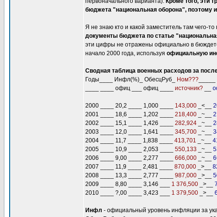
первоначального варианта).
Кроме того, эти 
бюджета "национальная оборона", поэтому 
Я не знаю кто и какой заместитель там чего-т
документы бюджета по статье "национальна
эти цифры не отражены официально в бюждете
начало 2000 года, используя
официальную и
Сводная таблица военных расходов за после
Годы____ Инфл(%)_ ОбесцРуб_
Ном???
_____
____ ____ офиц ___ офиц ____
источник?
__
о
2000 ____ 20,2 ____ 1,000 ____
143,000
_<__
2
2001 ____ 18,6 ____ 1,202 ____
218,400
_~__
2
2002 ____ 15,1 ____ 1,426 ____
282,924
_~__
2
2003 ____ 12,0 ____ 1,641 ____
345,700
_~__
3
2004 ____ 11,7 ____ 1,838 ____
413,701
_~__
4
2005 ____ 10,9 ____ 2,053 ____
550,133
_~__
5
2006 ____ 9,00 ____ 2,277 ____
666,000
_~__
6
2007 ____ 11,9 ____ 2,481 ____
870,000
_>__
8
2008 ____ 13,3 ____ 2,777 ____
987,000
_>__
5
2009 ____ 8,80 ____ 3,146 ___
1 376,500
_>__
2010 ____ ?,00 ____ 3,423 ___
1 379,500
_>__
Инфл
- официальный уровень инфляции за ука