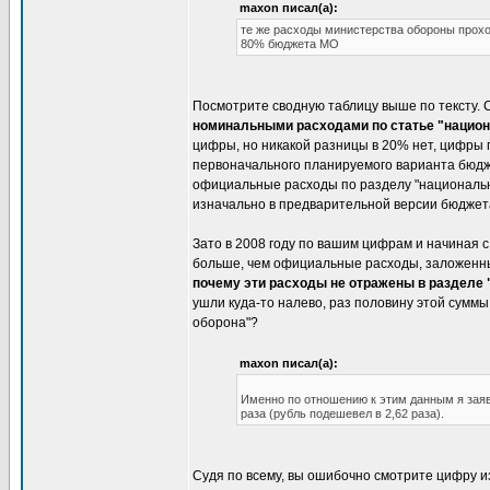
maxon писал(а):
те же расходы министерства обороны прохо
80% бюджета МО
Посмотрите сводную таблицу выше по тексту. 
номинальными расходами по статье "национ
цифры, но никакой разницы в 20% нет, цифры 
первоначального планируемого варианта бюдж
официальные расходы по разделу "национальна
изначально в предварительной версии бюджет
Зато в 2008 году по вашим цифрам и начиная с
больше, чем официальные расходы, заложенны
почему эти расходы не отражены в разделе
ушли куда-то налево, раз половину этой сумм
оборона"?
maxon писал(а):
Именно по отношению к этим данным я заявил
раза (рубль подешевел в 2,62 раза).
Судя по всему, вы ошибочно смотрите цифру из