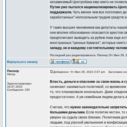
независимый Центробанк ему никто не позволи
Путин уже пытался национализировать Центр
поддержали.
Чуть менее чем все поголовно де
заработанных" непосильным трудом средств з
У таких высших чиновников как депутаты наше
они вполне обоснованно опасаются арестов сво
предпочитают выводить за рубеж пока еще ест
иностранных "ценных бумагах", которые никто
западу, но и каждому состоятельному челов
Последний раз редактировалось: Пионер (Чт Июл 29, 20
Вернуться к началу
Пионер
Добавлено: Чт Июл 29, 2010 2:07 pm
Заголовок соо
Автор
Власть, деньги и опасение за свою жизнь и 
Зарегистрирован:
начинают заниматься политикой, со временем 
18.07.2010
Сообщения: 155
то, что планировали изначально. Даже хладнок
предостаточно. А уж семейным людям делать в
Считаю, что
нужно законодательно запретит
большими деньгами.
Если политик честен, то
уверен за судьбу своих близких. Политикам д
людьми, под угрозой увольнения и конфискации