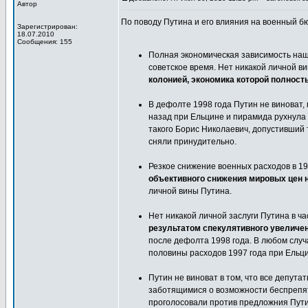
Автор
По поводу Путина и его влияния на военный б
Зарегистрирован:
18.07.2010
Сообщения: 155
Полная экономическая зависимость наше
советское время. Нет никакой личной ви
колонией, экономика которой полность
В дефолте 1998 года Путин не виноват
назад при Ельцине и пирамида рухнула
такого Борис Николаевич, допустивший т
сняли принудительно.
Резкое снижение военных расходов в 19
объективного снижения мировых цен н
личной вины Путина.
Нет никакой личной заслуги Путина в ч
результатом спекулятивного увеличен
после дефолта 1998 года. В любом случ
половины расходов 1997 года при Ельц
Путин не виноват в том, что все депут
заботящимися о возможности беспрепятс
проголосовали против предложния Пути