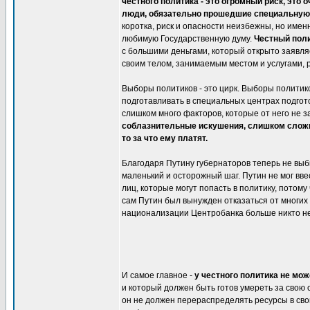
честного политика - это огромный риск, это
люди, обязательно прошедшие специальную 
коротка, риск и опасности неизбежны, но имен
любимую Государственную думу.
Честный поли
с большими деньгами, который открыто заявля
своим телом, занимаемым местом и услугами, 
Выборы политиков - это цирк. Выборы политик
подготавливать в специальных центрах подгот
слишком много факторов, которые от него не з
соблазнительные искушения, слишком сложны
то за что ему платят.
Благодаря Путину губернаторов теперь не выби
маленький и осторожный шаг. Путин не мог вв
лиц, которые могут попасть в политику, потому
сам Путин был вынужден отказаться от многих с
национализации Центробанка больше никто не 
И самое главное -
у честного политика не мож
и который должен быть готов умереть за свою 
он не должен перераспределять ресурсы в сво