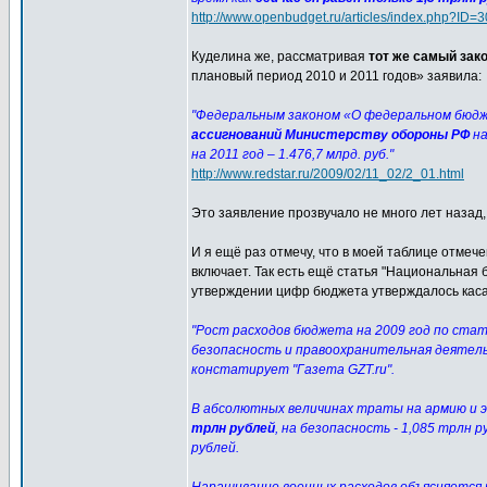
http://www.openbudget.ru/articles/index.php?ID=
Куделина же, рассматривая
тот же самый зак
плановый период 2010 и 2011 годов» заявила:
"Федеральным законом «О федеральном бюдже
ассигнований Министерству обороны РФ
на
на 2011 год – 1.476,7 млрд. руб."
http://www.redstar.ru/2009/02/11_02/2_01.html
Это заявление прозвучало не много лет назад,
И я ещё раз отмечу, что в моей таблице отмеч
включает. Так есть ещё статья "Национальная 
утверждении цифр бюджета утверждалось каса
"Рост расходов бюджета на 2009 год по стат
безопасность и правоохранительная деятель
констатирует "Газета GZT.ru".
В абсолютных величинах траты на армию и 
трлн рублей
, на безопасность - 1,085 трлн
рублей.