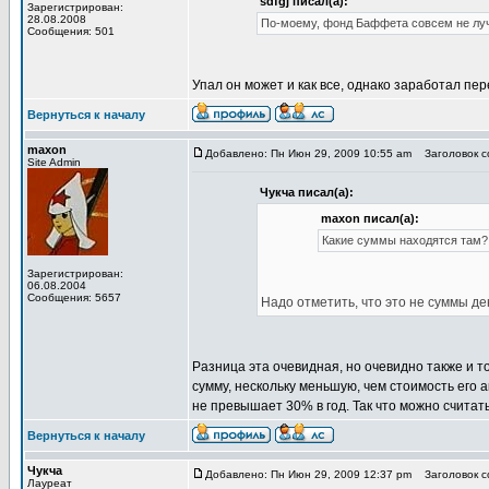
sdfgj писал(а):
Зарегистрирован:
28.08.2008
По-моему, фонд Баффета совсем не лучш
Сообщения: 501
Упал он может и как все, однако заработал пер
Вернуться к началу
maxon
Добавлено: Пн Июн 29, 2009 10:55 am
Заголовок со
Site Admin
Чукча писал(а):
maxon писал(а):
Какие суммы находятся там? 
Зарегистрирован:
06.08.2004
Сообщения: 5657
Надо отметить, что это не суммы де
Разница эта очевидная, но очевидно также и т
сумму, нескольку меньшую, чем стоимость его 
не превышает 30% в год. Так что можно считат
Вернуться к началу
Чукча
Добавлено: Пн Июн 29, 2009 12:37 pm
Заголовок со
Лауреат