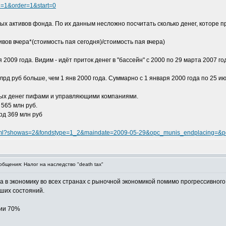
ble=1&order=1&start=0
ых активов фонда. По их данным несложно посчитать сколько денег, которе 
ивов вчера*(стоимость пая сегодня)/стоимость пая вчера)
 2009 года. Видим - идёт приток денег в "бассейн" c 2000 по 29 марта 2007 го
лрд руб больше, чем 1 янв 2000 года. Суммарно с 1 января 2000 года по 25 и
ных денег пифами и управляющими компаниями.
565 млн руб.
рд 369 млн руб
ds.phtml?showas=2&fondstype=1_2&maindate=2009-05-29&opc_munis_endplacing=&pe
бщения: Налог на наследство "death tax"
а в экономику во всех странах с рыночной экономикой помимо прогрессивного
ших состояний.
нии 70%