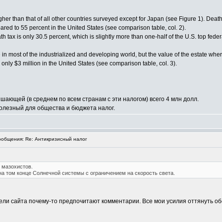
higher than that of all other countries surveyed except for Japan (see Figure 1). De
ared to 55 percent in the United States (see comparison table, col. 2).
h tax is only 30.5 percent, which is slightly more than one-half of the U.S. top federa
 in most of the industrialized and developing world, but the value of the estate wher
 only $3 million in the United States (see comparison table, col. 3).
шающей (в среднем по всем странам с эти налогом) всего 4 млн долл.
полезный для общества и бюджета налог.
общения: Re: Антикризисный налог
 мазохистов.
на том конце Солнечной системы с ограничением на скорость света.
тели сайта почему-то предпочитают комментарии. Все мои усилия оттянуть о