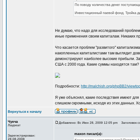
По поводу количества денег поступающ
Инвестиционный паевой фонд. Тройка ди
Не думаю, что надо для исследований проблем
иные применения своим капиталам. Никаких п
Что касается проблем "развитого" капитализма
накопленных капиталистами там выглядит дов
демонстрируют наиболее высокие прибыли. Зач
США с 2000 года. Какие суммы находятся там? 
Подробности:
http://malchish.org/phpBB2/view
Я уже объяснял, какие последствия имеют для
слишком скромными, исходя из этих данных. Х
Вернуться к началу
Чукча
Добавлено: Вс Июн 28, 2009 12:05 pm
Заголовок со
Лауреат
maxon писал(а):
Зарегистрирован:
28.08.2008