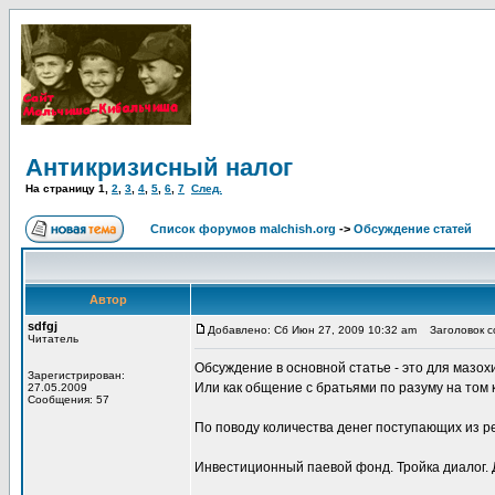
Антикризисный налог
На страницу
1
,
2
,
3
,
4
,
5
,
6
,
7
След.
Список форумов malchish.org
->
Обсуждение статей
Автор
sdfgj
Добавлено: Сб Июн 27, 2009 10:32 am
Заголовок с
Читатель
Обсуждение в основной статье - это для мазох
Зарегистрирован:
Или как общение с братьями по разуму на том 
27.05.2009
Сообщения: 57
По поводу количества денег поступающих из р
Инвестиционный паевой фонд. Тройка диалог. 