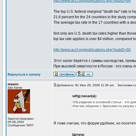
http://www.accf.org/publications.php?pubID=90
The top U.S. federal marginal "death tax" rate is 
21.6 percent for the 24 countries in the study comp
The average tax rate in the 17 countries with a deat
Not only are U.S. death tax rates higher than those
top tax rate applies is over $4 million, compared to
http://www.accf.org/publications.php?pubID=90
Этот налог берётся с суммы наследства, превы
При высокой смертности в России - это очень 
Вернуться к началу
maxon
Добавлено: Вс Июн 28, 2009 11:36 am
Заголовок со
Site Admin
sdfgj писал(а):
Обсуждение в основной статье - это для
Или как общение с братьями по разуму 
Зарегистрирован:
06.08.2004
Я тоже считаю, что форум удобнее, но посети
Сообщения: 5657
Цитата: