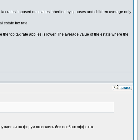
ath tax rates imposed on estates inherited by spouses and children average only
l estate tax rate.
e the top tax rate applies is lower. The average value of the estate where the
бсуждения на форум оказались без особого эффекта.