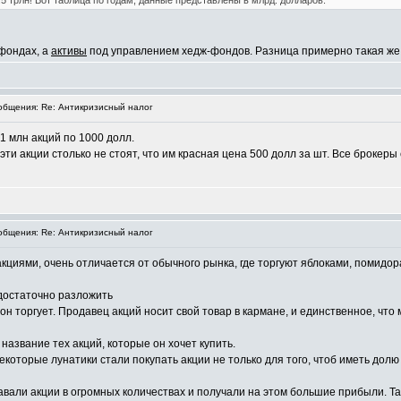
 трлн! Вот таблица по годам, данные представлены в млрд. долларов:
-фондах, а
активы
под управлением хедж-фондов. Разница примерно такая же,
бщения: Re: Антикризисный налог
1 млн акций по 1000 долл.
ти акции столько не стоят, что им красная цена 500 долл за шт. Все брокеры 
бщения: Re: Антикризисный налог
 акциями, очень отличается от обычного рынка, где торгуют яблоками, помидо
 достаточно разложить
 он торгует. Продавец акций носит свой товар в кармане, и единственное, что 
название тех акций, которые он хочет купить.
екоторые лунатики стали покупать акции не только для того, чтоб иметь долю
вали акции в огромных количествах и получали на этом большие прибыли. Та