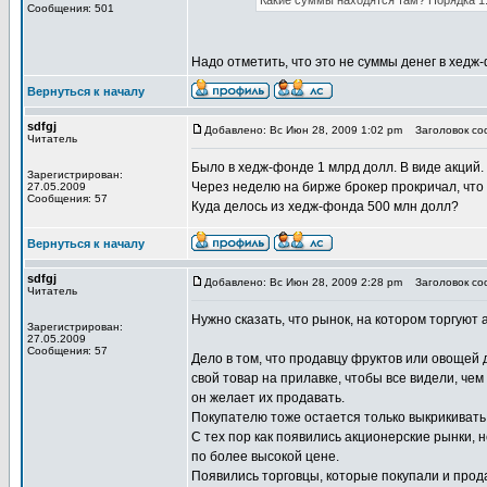
Какие суммы находятся там? Порядка 1.5
Сообщения: 501
Надо отметить, что это не суммы денег в хедж
Вернуться к началу
sdfgj
Добавлено: Вс Июн 28, 2009 1:02 pm
Заголовок соо
Читатель
Было в хедж-фонде 1 млрд долл. В виде акций. 
Зарегистрирован:
Через неделю на бирже брокер прокричал, что э
27.05.2009
Сообщения: 57
Куда делось из хедж-фонда 500 млн долл?
Вернуться к началу
sdfgj
Добавлено: Вс Июн 28, 2009 2:28 pm
Заголовок соо
Читатель
Нужно сказать, что рынок, на котором торгуют
Зарегистрирован:
27.05.2009
Сообщения: 57
Дело в том, что продавцу фруктов или овощей
свой товар на прилавке, чтобы все видели, чем
он желает их продавать.
Покупателю тоже остается только выкрикивать 
С тех пор как появились акционерские рынки, н
по более высокой цене.
Появились торговцы, которые покупали и прода