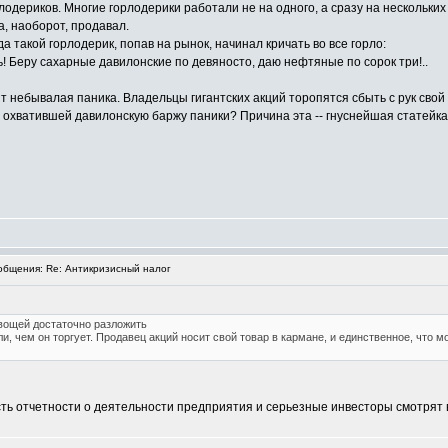
одериков. Многие горлодерики работали не на одного, а сразу на нескольких 
 а, наоборот, продавал.
да такой горлодерик, попав на рынок, начинал кричать во все горло:
ь! Беру сахарные давилонские по девяносто, даю нефтяные по сорок три!..
 небывалая паника. Владельцы гигантских акций торопятся сбыть с рук свой т
 охватившей давилонскую баржу паники? Причина эта -- гнуснейшая статейка
бщения: Re: Антикризисный налог
овощей достаточно разложить
и, чем он торгует. Продавец акций носит свой товар в кармане, и единственное, что м
 Есть отчетности о деятельности предприятия и серьезные инвесторы смотрят 