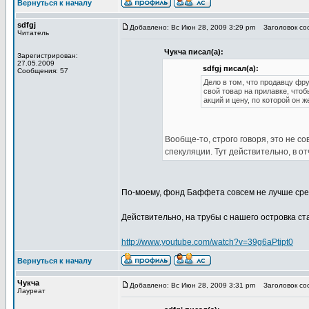
Вернуться к началу
sdfgj
Добавлено: Вс Июн 28, 2009 3:29 pm
Заголовок соо
Читатель
Чукча писал(а):
Зарегистрирован:
27.05.2009
sdfgj писал(а):
Сообщения: 57
Дело в том, что продавцу фр
свой товар на прилавке, чтоб
акций и цену, по которой он ж
Вообще-то, строго говоря, это не с
спекуляции. Тут действительно, в от
По-моему, фонд Баффета совсем не лучше сред
Действительно, на трубы с нашего островка ст
http://www.youtube.com/watch?v=39g6aPtipt0
Вернуться к началу
Чукча
Добавлено: Вс Июн 28, 2009 3:31 pm
Заголовок соо
Лауреат