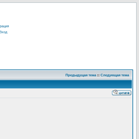
рация
Вход
Предыдущая тема
::
Следующая тема