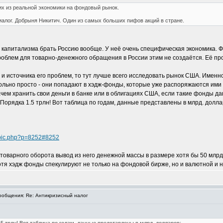
их из реальной экономики на фондовый рынок.
алог. Добрыня Никитич. Один из самых больших пифов акций в стране.
 капитализма брать Россию вообще. У неё очень специфическая экономика. 
роблем для товарно-денежного обращения в России этим не создаётся. Её п
 и источника его проблем, то тут лучше всего исследовать рынок США. Именно
ольно просто - они попадают в хэдж-фонды, которые уже распоряжаются ими
ем хранить свои деньги в банке или в облигациях США, если такие фонды да
Порядка 1.5 трлн! Вот таблица по годам, данные представлены в млрд. долла
topic.php?p=8252#8252
 товарного оборота вывод из него денежной массы в размере хотя бы 50 млр
отя хэдж фонды спекулируют не только на фондовой бирже, но и валютной и н
общения: Re: Антикризисный налог