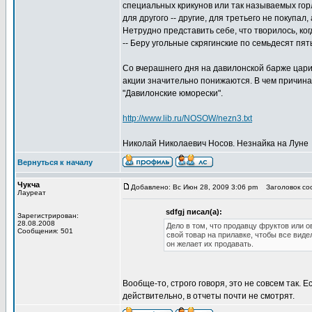
специальных крикунов или так называемых горл
для другого -- другие, для третьего не покупал,
Нетрудно представить себе, что творилось, ког
-- Беру угольные скрягинские по семьдесят пят
Со вчерашнего дня на давилонской барже царит
акции значительно понижаются. В чем причина
"Давилонские юморески".
http://www.lib.ru/NOSOW/nezn3.txt
Николай Николаевич Носов. Незнайка на Луне
Вернуться к началу
Чукча
Добавлено: Вс Июн 28, 2009 3:06 pm
Заголовок соо
Лауреат
sdfgj писал(а):
Зарегистрирован:
28.08.2008
Дело в том, что продавцу фруктов или 
Сообщения: 501
свой товар на прилавке, чтобы все видел
он желает их продавать.
Вообще-то, строго говоря, это не совсем так.
действительно, в отчеты почти не смотрят.