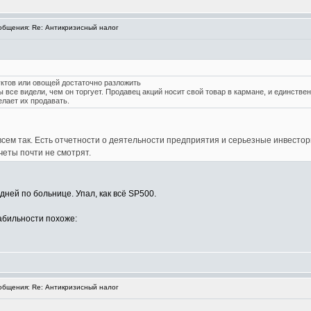
бщения: Re: Антикризисный налог
уктов или овощей достаточно разложить
ы все видели, чем он торгует. Продавец акций носит свой товар в кармане, и единстве
елает их продавать.
овсем так. Есть отчетности о деятельности предприятия и серьезные инвесто
четы почти не смотрят.
ней по больнице. Упал, как всё SP500.
абильности похоже:
бщения: Re: Антикризисный налог