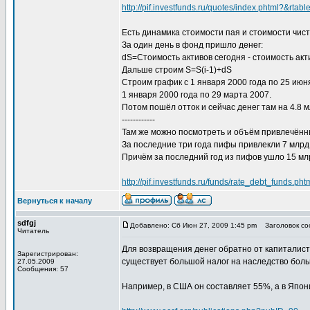
http://pif.investfunds.ru/quotes/index.phtml?&rta
Есть динамика стоимости пая и стоимости чист
За один день в фонд пришло денег:
dS=Стоимость активов сегодня - стоимость акт
Дальше строим S=S(i-1)+dS
Строим график с 1 января 2000 года по 25 июня
1 января 2000 года по 29 марта 2007.
Потом пошёл отток и сейчас денег там на 4.8 м
------------
Там же можно посмотреть и объём привлечён
За последние три года пифы привлекли 7 млрд 
Причём за последний год из пифов ушло 15 мл
http://pif.investfunds.ru/funds/rate_debt_fun
Вернуться к началу
sdfgj
Добавлено: Сб Июн 27, 2009 1:45 pm
Заголовок соо
Читатель
Для возвращения денег обратно от капиталист
Зарегистрирован:
существует большой налог на наследство боль
27.05.2009
Сообщения: 57
Например, в США он составляет 55%, а в Япо