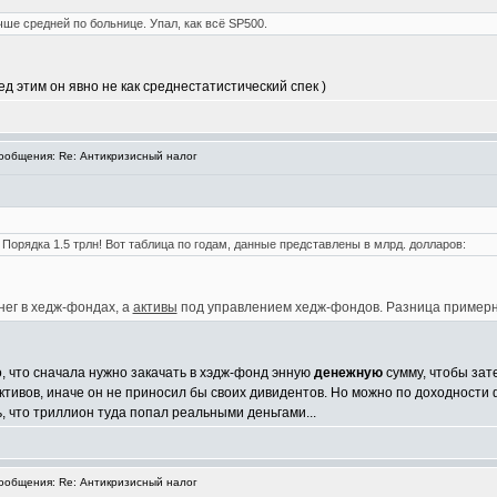
е средней по больнице. Упал, как всё SP500.
ед этим он явно не как среднестатистический спек )
общения: Re: Антикризисный налог
Порядка 1.5 трлн! Вот таблица по годам, данные представлены в млрд. долларов:
нег в хедж-фондах, а
активы
под управлением хедж-фондов. Разница примерно
о, что сначала нужно закачать в хэдж-фонд энную
денежную
сумму, чтобы зат
активов, иначе он не приносил бы своих дивидентов. Но можно по доходност
ь, что триллион туда попал реальными деньгами...
общения: Re: Антикризисный налог