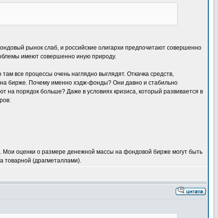
Фондовый рынок слаб, и российские олигархи предпочитают совершенно
роблемы имеют совершенно иную природу.
 там все процессы очень наглядно выглядят. Откачка средств,
 на бирже. Почему именно хэдж-фонды? Они давно и стабильно
ют на порядок больше? Даже в условиях кризиса, который развивается в
ров:
д. Мои оценки о размере денежной массы на фондовой бирже могут быть
а товарной (драгметаллами).