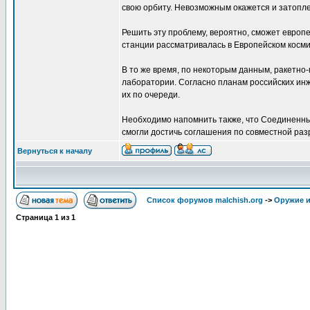
свою орбиту. Невозможным окажется и затопле
Решить эту проблему, вероятно, сможет европе
станции рассматривалась в Европейском косми
В то же время, по некоторым данным, ракетно
лаборатории. Согласно планам российских инж
их по очереди.
Необходимо напомнить также, что Соединенные
смогли достичь соглашения по совместной разр
Вернуться к началу
Список форумов malchish.org
->
Оружие и
Страница
1
из
1