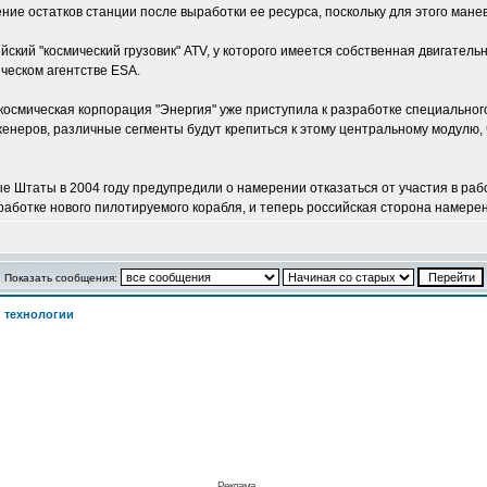
ние остатков станции после выработки ее ресурса, поскольку для этого мане
йский "космический грузовик" ATV, у которого имеется собственная двигатель
ческом агентстве ESA.
-космическая корпорация "Энергия" уже приступила к разработке специальног
енеров, различные сегменты будут крепиться к этому центральному модулю,
 Штаты в 2004 году предупредили о намерении отказаться от участия в работ
аботке нового пилотируемого корабля, и теперь российская сторона намерен
Показать сообщения:
 технологии
Реклама. . .
.