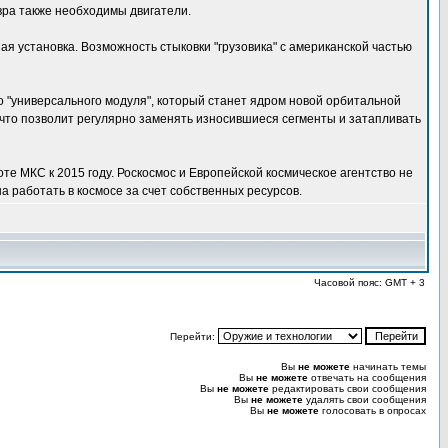
вра также необходимы двигатели.
ная установка. Возможность стыковки "грузовика" с американской частью
о "универсального модуля", который станет ядром новой орбитальной
 что позволит регулярно заменять износившиеся сегменты и затапливать
е МКС к 2015 году. Роскосмос и Европейской космическое агентство не
а работать в космосе за счет собственных ресурсов.
Часовой пояс: GMT + 3
Перейти:
Вы
не можете
начинать темы
Вы
не можете
отвечать на сообщения
Вы
не можете
редактировать свои сообщения
Вы
не можете
удалять свои сообщения
Вы
не можете
голосовать в опросах