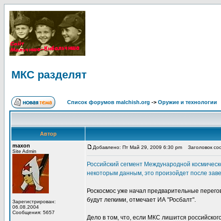
МКС разделят
Список форумов malchish.org
->
Оружие и технологии
Автор
maxon
Добавлено: Пт Май 29, 2009 6:30 pm
Заголовок соо
Site Admin
Российский сегмент Международной космическо
некоторым данным, это произойдет после заве
Роскосмос уже начал предварительные перего
будут легкими, отмечает ИА "Росбалт".
Зарегистрирован:
06.08.2004
Сообщения: 5657
Дело в том, что, если МКС лишится российско