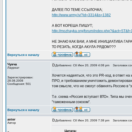
ДАЛЕЕ ПО ТЕМЕ ССЫЛОЧКА;
http://www.army.lv/?id=3314&s=1382
А ВОТ КОРЕША ПИШУТ;
http://mozhayka.org/forum/index.php?&act=ST&f
НЕ ЗНАЮ КАК ВАМ, А МНЕ ИНИЦИАТИВА ГАРА
ТО РЕЗАТЬ, КОГДА АКУЛА РЯДОМ???
Вернуться к началу
Чукча
Добавлено: Сб Июн 20, 2009 4:08 pm
Заголовок со
Лауреат
Хочется надеяться, что это PR-ход, в ответ н
Зарегистрирован:
ПРО, и требованием уничтожить демонтированн
28.08.2008
Сообщения: 501
том смысле, что не смогут обвинять Россию в 
Т.е. схема «Россия вступает ВТО». Типа мы оче
"таможенным союзом".
Вернуться к началу
anter
Добавлено: Сб Июн 20, 2009 7:38 pm
Заголовок со
Автор
Цитата: