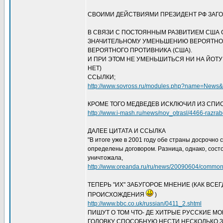
СВОИМИ ДЕЙСТВИЯМИ ПРЕЗИДЕНТ РФ ЗАГ
В СВЯЗИ С ПОСТОЯННЫМ РАЗВИТИЕМ США
ЗНАЧИТЕЛЬНОМУ УМЕНЬШЕНИЮ ВЕРОЯТНОС
ВЕРОЯТНОГО ПРОТИВНИКА (США).
И ПРИ ЭТОМ НЕ УМЕНЬШИТЬСЯ НИ НА ЙОТУ 
НЕТ)
ССЫЛКИ;
http://www.sovross.ru/modules.php?name=News&f
КРОМЕ ТОГО МЕДВЕДЕВ ИСКЛЮЧИЛ ИЗ СПИ
http://www.i-mash.ru/news/nov_otrasl/4466-razrabot
ДАЛЕЕ ЦИТАТА И ССЫЛКА
"В итоге уже в 2001 году обе страны досрочно
определены договором. Разница, однако, сост
уничтожала,
http://www.oreanda.ru/ru/news/20090604/common
ТЕПЕРЬ "ИХ" ЗАБУГОРОЕ МНЕНИЕ (КАК ВС
ПРОИСХОЖДЕНИЯ
)
http://www.bbc.co.uk/russian/0411_2.shtml
ПИШУТ О ТОМ ЧТО- ДЕ ХИТРЫЕ РУССКИЕ М
ГОЛОВКУ СПОСОБНУЮ НЕСТИ НЕСКОЛЬКО ЗА