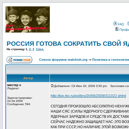
FAQ
Проф
РОССИЯ ГОТОВА СОКРАТИТЬ СВОЙ ЯД
На страницу
1
,
2
,
3
След.
Список форумов malchish.org
->
Политика и геополити
Автор
мистер х
Добавлено: Сб Июн 20, 2009 3:50 pm
Заголовок со
Лауреат
http://top.rbc.ru/politics/20/06/2009/311022.shtml
Зарегистрирован:
24.04.2009
Сообщения: 594
СЕГОДНЯ ПРОИЗОШЛО АБСОЛЮТНО НЕНУЖН
НАШИ СЯС (СИЛЫ ЯДЕРНОГО СДЕРЖИВАНИ
ЯДЕРНЫХ ЗАРЯДОВ И СРЕДСТВ ИХ ДОСТАВКИ
СЕЙЧАС НАДЕЖНО ЗАЩИЩАЕТ НАС-ЭТО ВОЗ
КАК ПРИ СССР, НО НАЛИЧИЕ ЭТОЙ ВОЗМО