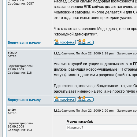
06.08.2004
Распад Союза сильно подорвал возможности ВП
Сообщения: 5657
восстановлению ВПК сейчас делаются очень з
Чкаловским заводом. Многое делается и для С
этого года, все испытания проходили удачно.
Что касается заявления Медведева, то оно про
"свободной демократии".
Вернуться к началу
stago
Добавлено: Пн Июн 22, 2009 1:38 pm
Заголовок со
Автор
Анализ текущей ситуации подсказывает, что ГП
Зарегистрирован:
должны равняцца новоокучиваемые ГП страны). 
22.06.2009
Сообщения: 118
могут (а может даже им и разрешат) забыть пр
Единственно, конечно, обнадеживает то, что О
расчитывает именно на это, а не просто глупо 
Вернуться к началу
anter
Добавлено: Пн Июн 22, 2009 2:59 pm
Заголовок со
Автор
Чукча писал(а):
Зарегистрирован:
19.09.2008
Никакого?
Сообщения: 193