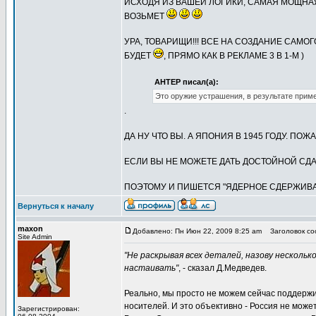
ИСХОДЯ ИЗ ВАШЕЙ ЛОГИКИ, САМАЯ МОЩНАЯ
ВОЗЬМЕТ
УРА, ТОВАРИЩИ!!! ВСЕ НА СОЗДАНИЕ САМОГ
БУДЕТ
, ПРЯМО КАК В РЕКЛАМЕ 3 В 1-М )
АНТЕР писал(а):
Это оружие устрашения, в результате приме
.
ДА НУ ЧТО ВЫ. А ЯПОНИЯ В 1945 ГОДУ. П
ЕСЛИ ВЫ НЕ МОЖЕТЕ ДАТЬ ДОСТОЙНОЙ СД
ПОЭТОМУ И ПИШЕТСЯ "ЯДЕРНОЕ СДЕРЖИВАН
Вернуться к началу
maxon
Добавлено: Пн Июн 22, 2009 8:25 am
Заголовок со
Site Admin
"Не раскрывая всех деталей, назову несколь
настаивать"
, - сказал Д.Медведев.
Реально, мы просто не можем сейчас поддержи
носителей. И это объективно - Россия не може
Зарегистрирован: