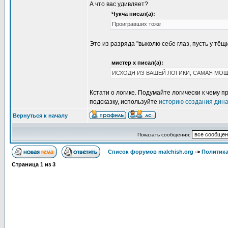
А что вас удивляет?
Чукча писал(а):
Проигравших тоже
Это из разряда "выколю себе глаз, пусть у тёщ
мистер х писал(а):
ИСХОДЯ ИЗ ВАШЕЙ ЛОГИКИ, САМАЯ МОЩ
Кстати о логике. Подумайте логически к чему 
подсказку, используйте
историю создания дин
Вернуться к началу
Показать сообщения:
Список форумов malchish.org
->
Политика
Страница
1
из
3