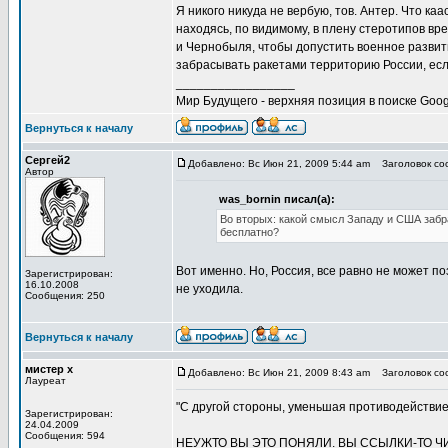
Я никого никуда не вербую, тов. Антер. Что ка
находясь, по видимому, в плену стеротипов в
и Чернобыля, чтобы допустить военное развит
забрасывать ракетами территорию России, если
_________________
Мир Будущего - верхняя позиция в поиске Goog
Вернуться к началу
Сергей2
Добавлено: Вс Июн 21, 2009 5:44 am
Заголовок со
Автор
was_bornin писал(а):
Во вторых: какой смысл Западу и США забр
бесплатно?
Вот именно. Но, Россия, все равно не может п
Зарегистрирован:
16.10.2008
не уходила.
Сообщения: 250
Вернуться к началу
мистер х
Добавлено: Вс Июн 21, 2009 8:43 am
Заголовок со
Лауреат
"С другой стороны, уменьшая противодействие
Зарегистрирован:
24.04.2009
Сообщения: 594
НЕУЖТО ВЫ ЭТО ПОНЯЛИ. ВЫ ССЫЛКИ-ТО ЧИТ