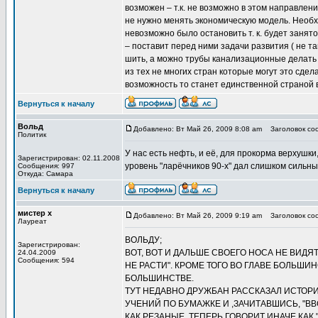
возможен – т.к. не возможно в этом направлен
не нужно менять экономическую модель. Необх
невозможно было остановить т. к. будет заня
– поставит перед ними задачи развития ( не та
шить, а можно трубы канализационные делать 
из тех не многих стран которые могут это сде
возможность то станет единственной страной 
Вернуться к началу
Вольд
Добавлено: Вт Май 26, 2009 8:08 am
Заголовок соо
Политик
У нас есть нефть, и её, для прокорма верхушки
Зарегистрирован: 02.11.2008
уровень "ларёчников 90-х" дал слишком сильны
Сообщения: 997
Откуда: Самара
Вернуться к началу
мистер х
Добавлено: Вт Май 26, 2009 9:19 am
Заголовок соо
Лауреат
ВОЛЬДУ;
Зарегистрирован:
ВОТ, ВОТ И ДАЛЬШЕ СВОЕГО НОСА НЕ ВИДЯТ
24.04.2009
Сообщения: 594
НЕ РАСТИ". КРОМЕ ТОГО ВО ГЛАВЕ БОЛЬШ
БОЛЬШИНСТВЕ.
ТУТ НЕДАВНО ДРУЖБАН РАССКАЗАЛ ИСТОРИ
УЧЕНИЙ ПО БУМАЖКЕ И ,ЗАЧИТАВШИСЬ, "ВВ
КАК РЕЗАНЫЕ. ТЕПЕРЬ ГОВОРИТ ИНАЧЕ КАК 