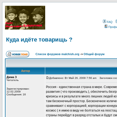
FAQ
Проф
Куда идёте товарищь ?
Список форумов malchish.org
->
Общий форум
Автор
Дима З
Добавлено: Вт Май 26, 2009 7:56 am
Заголовок соо
Читатель
Россия - единственная страна в мире. Соврем
Зарегистрирован:
развития ( что производить ), обеспечить без
12.02.2009
Сообщения: 16
кризисы и в результате много лишних людей к
там бесконечный простор. Бесконечное количе
сравнивают с корпорацией, корпорации конкури
космос ( я имею в виду не болтаться на геост
страны перейдут в разряд отсталых и будут смо