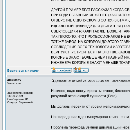
ДРУГОЙ ПРИМЕР БРАТ РАССКАЗАЛ КОГДА С
ПРИХОДИТ ГЛАВНЫЙ ИНЖЕНЕР (КАКОЙ-ТО К
ОТВЕРСТИЕ С ДОПУСКОМ В СОТКУ. (0.01ММ
ИДЕАЛЬНЫЙ ЦИЛИНДР ДЛЯ ДВИГАТЕЛЯ (ТАМ
СВЕРЛОВЩИКИ РЖАЛИ ТАК ЖЕ. БОЖЕ И ТАК
ТАК ПЛОХО ТО, ЧТО ПРОФЕССИОНАЛОВ НЕ Д
ТОТ ЖЕ ЗАВОД. НА КОТОРОМ ДО ЭТОГО ГЛА
СОБЛЮДЕНИЯ ВСЕХ ТЕХНОЛОГИЙ ИЗГОТОВЛЕ
ВЕРНУЛСЯ УСТРОИТЬСЯ НА ЭТОТ ЖЕ ЗАВОД 
КОТОРЫЕ ЗНАЮТ БОЛЬШЕ ЧЕМ ГЛАВНЫЙ ИНЖЕ
ИНЖЕНЕРА КОТОРЫЕ ЗНАЮТ МЕНЬШЕ ТОКАРЯ
Вернуться к началу
alexlotov
Добавлено: Вт Май 26, 2009 10:45 am
Заголовок со
Читатель
Истинно, надо постулировать вечное, бесконе
Зарегистрирован:
разумной осознающей сущности (Бога)
16.05.2009
Сообщения: 81
Откуда: Заречный
Мы должны перейти от уровня непримиримых вр
Но впереди нас ждет сингулярная точка - слом
Проблема перехода Земной цивилизации через 