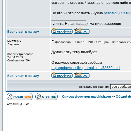
матери – в огромный мир, где он должен либо 
Но чтобы это осознать - нужна
революция в ми
_________________
гуглить: Новая парадигма мировоззрения
Вернуться к началу
мистер х
Добавлено: Вт Янв 18, 2011 11:13 pm
Заголовок соо
Лауреат
Думаю в эту тему подойдет
Зарегистрирован:
24.04.2009
Сообщения: 594
О размере советской свободы
http://petrovchik.livejournal.com/58550.html
Вернуться к началу
Показать сообщения:
Список форумов malchish.org
->
Общий ф
Страница
1
из
1