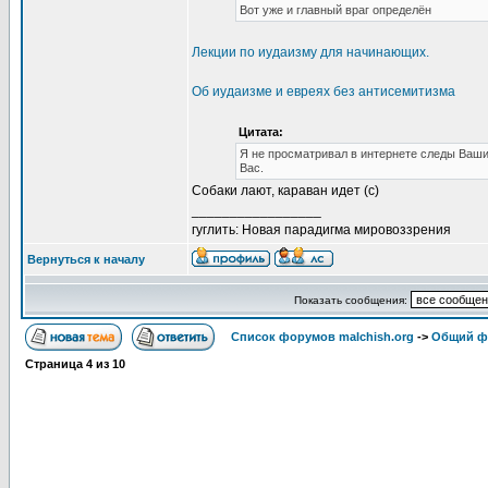
Вот уже и главный враг определён
Лекции по иудаизму для начинающих.
Об иудаизме и евреях без антисемитизма
Цитата:
Я не просматривал в интернете следы Ваших
Вас.
Собаки лают, караван идет (с)
_________________
гуглить: Новая парадигма мировоззрения
Вернуться к началу
Показать сообщения:
Список форумов malchish.org
->
Общий ф
Страница
4
из
10