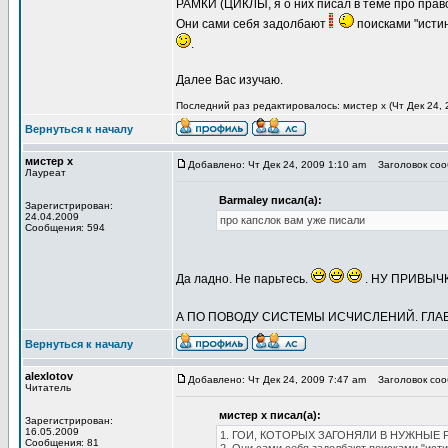
РАМКИ (ЦИКЛЫ, я о них писал в теме про прав
Они сами себя задолбают
поисками "исти
.
Далее Вас изучаю.
Последний раз редактировалось: мистер х (Чт Дек 24, 
Вернуться к началу
мистер х
Добавлено: Чт Дек 24, 2009 1:10 am
Заголовок сооб
Лауреат
Barmaley писал(а):
Зарегистрирован:
24.04.2009
про капслок вам уже писали
Сообщения: 594
Да ладно. Не парьтесь.
. НУ ПРИВЫЧ
А ПО ПОВОДУ СИСТЕМЫ ИСЧИСЛЕНИЙ. ГЛА
Вернуться к началу
alexlotov
Добавлено: Чт Дек 24, 2009 7:47 am
Заголовок сооб
Читатель
мистер х писал(а):
Зарегистрирован:
16.05.2009
1. ГОИ, КОТОРЫХ ЗАГОНЯЛИ В НУЖНЫЕ 
Сообщения: 81