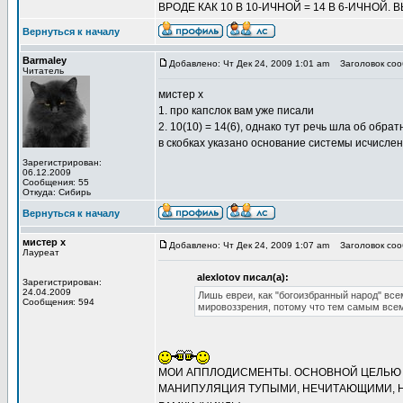
ВРОДЕ КАК 10 В 10-ИЧНОЙ = 14 В 6-ИЧНОЙ.
Вернуться к началу
Barmaley
Добавлено: Чт Дек 24, 2009 1:01 am
Заголовок сооб
Читатель
мистер х
1. про капслок вам уже писали
2. 10(10) = 14(6), однако тут речь шла об обратно
в скобках указано основание системы исчислен
Зарегистрирован:
06.12.2009
Сообщения: 55
Откуда: Сибирь
Вернуться к началу
мистер х
Добавлено: Чт Дек 24, 2009 1:07 am
Заголовок сооб
Лауреат
alexlotov писал(а):
Зарегистрирован:
24.04.2009
Лишь евреи, как "богоизбранный народ" вс
Сообщения: 594
мировоззрения, потому что тем самым всем
МОИ АППЛОДИСМЕНТЫ. ОСНОВНОЙ ЦЕЛЬЮ 
МАНИПУЛЯЦИЯ ТУПЫМИ, НЕЧИТАЮЩИМИ, Н