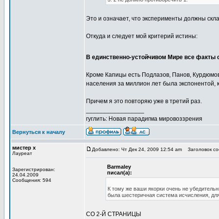
Это и означает, что эксперименты должны скл
Откуда и следует мой критерий истины:
В единственно-устойчивом Мире все факты 
Кроме Капицы есть Подлазов, Панов, Курдюмов,
населения за миллион лет была экспонентой, 
Причем я это повторяю уже в третий раз.
_________________
гуглить: Новая парадигма мировоззрения
Вернуться к началу
мистер х
Добавлено: Чт Дек 24, 2009 12:54 am
Заголовок соо
Лауреат
Barmaley
Зарегистрирован:
писал(а):
24.04.2009
Сообщения: 594
К тому же ваши якорки очень не убедительн
была шестеричная система исчисления, для
СО 2-Й СТРАНИЦЫ