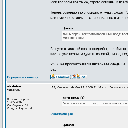
Мои вопросы всё те же, строго логичны, и всё 
Теперь совершенно очевидно откуда исходят "
которую и не отличишь от специально и изощ
Цитата:
Лишь евреи, как "богоизбранный народ" вс
мировоззрения
Вот уже и главный враг определён, причём согл
пастве уже незачем думать головой, выводы с
P.S. Я не просматривал в интернете следы Ваш
Вас.
Вернуться к началу
alexlotov
Добавлено: Чт Дек 24, 2009 11:44 am
Заголовок соо
Читатель
anter писал(а):
Зарегистрирован:
16.05.2009
Мои вопросы всё те же, строго логичны, и в
Сообщения: 81
Откуда: Заречный
Манипуляция.
Цитата: