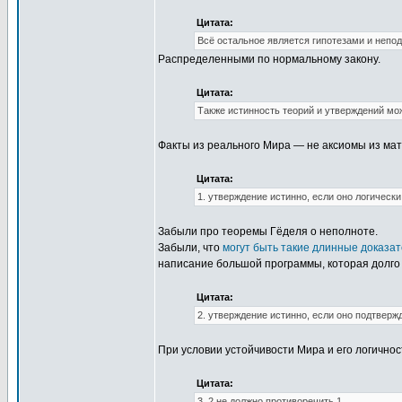
Цитата:
Всё остальное является гипотезами и непо
Распределенными по нормальному закону.
Цитата:
Также истинность теорий и утверждений мо
Факты из реального Мира — не аксиомы из мат
Цитата:
1. утверждение истинно, если оно логическ
Забыли про теоремы Гёделя о неполноте.
Забыли, что
могут быть такие длинные доказа
написание большой программы, которая долго 
Цитата:
2. утверждение истинно, если оно подтвер
При условии устойчивости Мира и его логичнос
Цитата:
3. 2 не должно противоречить 1.