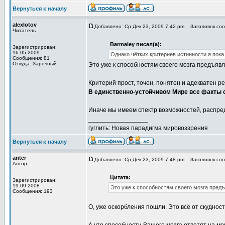
Вернуться к началу
alexlotov
Добавлено: Ср Дек 23, 2009 7:42 pm
Заголовок сооб
Читатель
Barmaley писал(а):
Зарегистрирован:
16.05.2009
Однако чётких критериев истинности я пока 
Сообщения: 81
Откуда: Заречный
Это уже к способностям своего мозга предъяв
Критерий прост, точен, понятен и адекватен 
В единственно-устойчивом Мире все факты 
Иначе мы имеем спектр возможностей, распре
_________________
гуглить: Новая парадигма мировоззрения
Вернуться к началу
anter
Добавлено: Ср Дек 23, 2009 7:48 pm
Заголовок сооб
Автор
Цитата:
Зарегистрирован:
19.09.2008
Это уже к способностям своего мозга предъ
Сообщения: 193
О, уже оскорбления пошли. Это всё от скудност