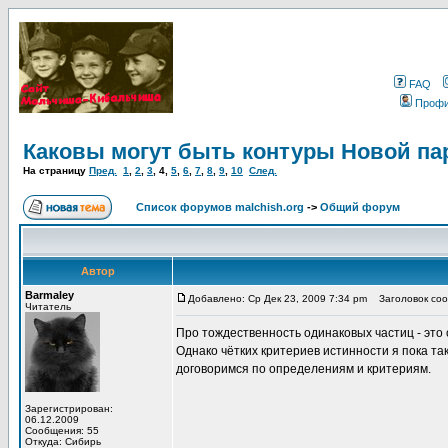
FAQ
Проф
Каковы могут быть контуры Новой п
На страницу
Пред.
1
,
2
,
3
,
4
,
5
,
6
,
7
,
8
,
9
,
10
След.
Список форумов malchish.org
->
Общий форум
Автор
Barmaley
Добавлено: Ср Дек 23, 2009 7:34 pm
Заголовок сооб
Читатель
Про тождественность одинаковых частиц - это 
Однако чётких критериев истинности я пока так
договоримся по определениям и критериям.
Зарегистрирован:
06.12.2009
Сообщения: 55
Откуда: Сибирь