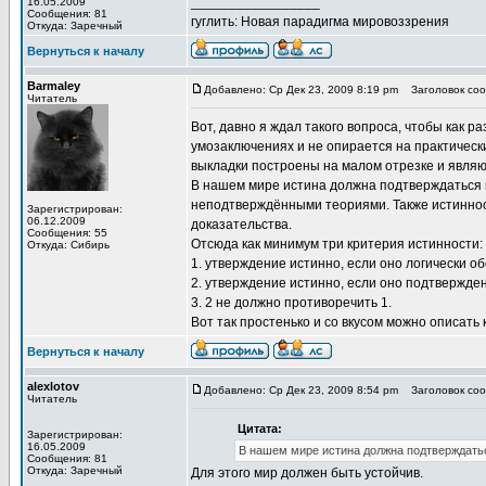
_________________
16.05.2009
Сообщения: 81
гуглить: Новая парадигма мировоззрения
Откуда: Заречный
Вернуться к началу
Barmaley
Добавлено: Ср Дек 23, 2009 8:19 pm
Заголовок сооб
Читатель
Вот, давно я ждал такого вопроса, чтобы как р
умозаключениях и не опирается на практически
выкладки построены на малом отрезке и являю
В нашем мире истина должна подтверждаться н
неподтверждёнными теориями. Также истиннос
Зарегистрирован:
06.12.2009
доказательства.
Сообщения: 55
Отсюда как минимум три критерия истинности:
Откуда: Сибирь
1. утверждение истинно, если оно логически 
2. утверждение истинно, если оно подтвержд
3. 2 не должно противоречить 1.
Вот так простенько и со вкусом можно описать 
Вернуться к началу
alexlotov
Добавлено: Ср Дек 23, 2009 8:54 pm
Заголовок сооб
Читатель
Цитата:
Зарегистрирован:
16.05.2009
В нашем мире истина должна подтверждатьс
Сообщения: 81
Откуда: Заречный
Для этого мир должен быть устойчив.