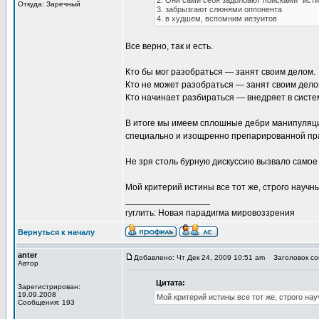
2. Они сами себя задолбают поисками "ист
Откуда: Заречный
3. забрызгают слюнями оппонента
4. в худшем, вспомним иезуитов
Все верно, так и есть.
Кто бы мог разобраться — занят своим делом.
Кто не может разобраться — занят своим дело
Кто начинает разбираться — внедряет в систем
В итоге мы имеем сплошные дебри манипуляций
специально и изощренно препарированной пра
Не зря столь бурную дискуссию вызвало самое 
Мой критерий истины все тот же, строго науч
_________________
гуглить: Новая парадигма мировоззрения
Вернуться к началу
anter
Добавлено: Чт Дек 24, 2009 10:51 am
Заголовок соо
Автор
Цитата:
Зарегистрирован:
19.09.2008
Мой критерий истины все тот же, строго н
Сообщения: 193