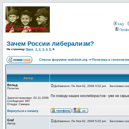
FAQ
Проф
Зачем России либерализм?
На страницу
Пред.
1
,
2
,
3
,
4
,
5
,
6
Список форумов malchish.org
->
Политика и геополити
Автор
Вольд
Добавлено: Пн Ноя 02, 2009 3:52 pm
Заголовок соо
Политик
По поводу наших неолиберастов - уже не скр
Зарегистрирован: 02.11.2008
Сообщения: 997
Откуда: Самара
Вернуться к началу
Graf
Добавлено: Пн Ноя 02, 2009 5:02 pm
Заголовок соо
Автор