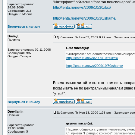
"Интерфакс" объяснил "разгон пенсионеров"
Зарегистрирован:
http://lenta.ru/news/2009/10/30/ifax/
24.09.2009
Сообщения: 215
Откуда: г. Москва
http://lenta.ru/news/2009/10/30/shame/
Вернуться к началу
Вольд
Добавлено: Вт Ноя 03, 2009 9:29 am
Заголовок соо
Политик
Graf писал(а):
Зарегистрирован: 02.11.2008
Сообщения: 997
"Интерфакс" объяснил "разгон пенсионеро
Откуда: Самара
http://lenta.ru/news/2009/10/30/ifax/
http://lenta.ru/news/2009/10/30/shame/
Внимательно читайте статью - там есть програм
показывать её по центральным каналам (явно п
"уткой".
Вернуться к началу
Drevlianin
Добавлено: Пт Ноя 13, 2009 1:58 pm
Заголовок соо
Новичок
grynes писал(а):
Зарегистрирован:
13.03.2009
На днях общался с умным человеком, экон
Сообщения: 5
С.Гуриева "Правда о кризисе", записанную 