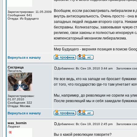
Вообщем, ессли рассматривать либерализм в д
Зарегистрирован: 11.05.2009
Сообщения: 641
внутрь антисоциальность. Очень просто - она
Откуда: Из Будущего
западных людей людьми второго сорта. Никаки
бесправны. Колнизаторы, завоевывая чужую с
религию, свои законы и полностью игнорируя с
компенсаторный механизм либерализма.
_________________
Мир Будущего - верхняя позиция в поиске Goog
Вернуться к началу
Сестрица
Добавлено: Вс Сен 19, 2010 3:44 am
Заголовок соо
Писатель
Не все ведь, кто на западе не бросает бумажк
от того, что государство где-то там угнетает 
Мы, например, до революции не сорили на улица
Зарегистрирован:
01.07.2010
После революций мы и себя закидали бумажкам
Сообщения: 322
Откуда: Москва
Вернуться к началу
was_bornin
Добавлено: Вс Сен 19, 2010 2:45 pm
Заголовок соо
Лауреат
Вы о какой революции говорите?