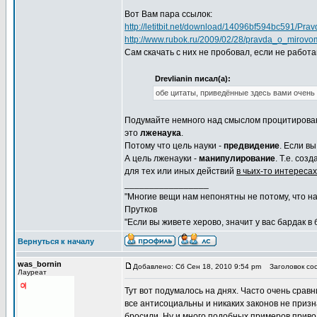
Вот Вам пара ссылок:
http://letitbit.net/download/14096bf594bc591/Prav
http://www.rubok.ru/2009/02/28/pravda_o_mirovo
Сам скачать с них не пробовал, если не работа
Drevlianin писал(а):
обе цитаты, приведённые здесь вами очень
Подумайте немного над смыслом процитированн
это
лженаука
.
Потому что цель науки -
предвидение
. Если в
А цель лженауки -
манипулирование
. Т.е. со
для тех или иных действий
в чьих-то интересах
_________________
"Многие вещи нам непонятны не потому, что наш
Прутков
"Если вы живете херово, значит у вас бардак в
Вернуться к началу
was_bornin
Добавлено: Сб Сен 18, 2010 9:54 pm
Заголовок соо
Лауреат
Тут вот подумалось на днях. Часто очень срав
все антисоциальны и никаких законов не призн
бросили. Ну и много подобных примеров привод