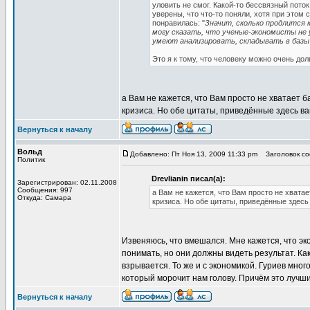
уловить не смог. Какой-то бессвязный поток
уверены, что что-то поняли, хотя при этом
понравилась: "
Значит, сколько продлится 
могу сказать, что ученые-экономисты не 
умеют анализировать, складывать в баз
Это я к тому, что человеку можно очень дол
а Вам не кажется, что Вам просто не хватает 
кризиса. Но обе цитаты, приведённые здесь ва
Вернуться к началу
Вольд
Добавлено: Пт Ноя 13, 2009 11:33 pm
Заголовок со
Политик
Drevlianin писал(а):
Зарегистрирован: 02.11.2008
Сообщения: 997
а Вам не кажется, что Вам просто не хватае
Откуда: Самара
кризиса. Но обе цитаты, приведённые здесь
Извеняюсь, что вмешался. Мне кажется, что эк
понимать, но они должны видеть результат. Ка
взрывается. То же и с экономикой. Гуриев мног
который морочит нам голову. Причём это лучший
Вернуться к началу