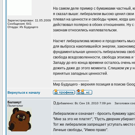
На самом деле пример с бумажками частный, ко
я сказал выше: либерализм высоко ценил свои
плевал на ценности и свободы чужие, когда ше
Зарегистрирован: 11.05.2009
Сообщения: 641
действовал полярно в обоих отношениях. Ну с 
Откуда: Из Будущего
законам относились наплевательски.
Насчет либерализма можно и продолжить мысль
для выброса накопившейся энергии, закономер
фундаментальная ценность либерализма свобо
свобода вседозволенности, свобода эгоизма и т
Западу до его конца времени осталось очень н
дожить даже до этого момента. Слишком уж у 
принятых западных ценностей.
_________________
Мир Будущего - верхняя позиция в поиске Goog
Вернуться к началу
Баламут
Добавлено: Вс Сен 19, 2010 7:09 pm
Заголовок соо
Политолог
Либерализм и означает - бросить бумажку здес
"Мне за это не платят", "Пусть дворник убирает
Тот же либерализм запрещает уступать место 
Личные свободы, "Имею право".