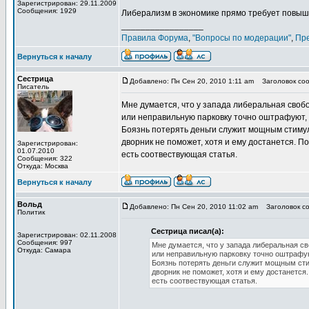
Зарегистрирован: 29.11.2009
Сообщения: 1929
Либерализм в экономике прямо требует повыш
_________________
Правила Форума
,
"Вопросы по модерации"
,
Пр
Вернуться к началу
Сестрица
Добавлено: Пн Сен 20, 2010 1:11 am
Заголовок соо
Писатель
Мне думается, что у запада либеральная свобо
или неправильную парковку точно оштрафуют, 
Боязнь потерять деньги служит мощным стимуло
дворник не поможет, хотя и ему достанется. П
Зарегистрирован:
01.07.2010
есть соотвествующая статья.
Сообщения: 322
Откуда: Москва
Вернуться к началу
Вольд
Добавлено: Пн Сен 20, 2010 11:02 am
Заголовок со
Политик
Сестрица писал(а):
Зарегистрирован: 02.11.2008
Сообщения: 997
Мне думается, что у запада либеральная св
Откуда: Самара
или неправильную парковку точно оштрафуют
Боязнь потерять деньги служит мощным стим
дворник не поможет, хотя и ему достанется
есть соотвествующая статья.