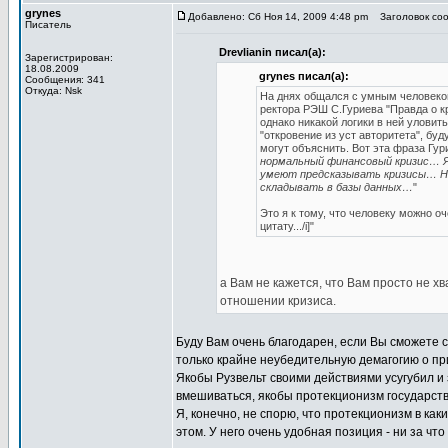
grynes
Добавлено: Сб Ноя 14, 2009 4:48 pm
Заголовок соо
Писатель
Drevlianin писал(а):
Зарегистрирован:
18.08.2009
grynes писал(а):
Сообщения: 341
Откуда: Nsk
На днях общался с умным человеко
ректора РЭШ С.Гуриева "Правда о к
однако никакой логики в ней уловить
"откровение из уст авторитета", бу
могут объяснить. Вот эта фраза Гур
нормальный финансовый кризис… Я 
умеют предсказывать кризисы… Но 
складывать в базы данных…
"
Это я к тому, что человеку можно о
цитату.../i]"
а Вам не кажется, что Вам просто не х
отношении кризиса.
Буду Вам очень благодарен, если Вы сможете св
только крайне неубедительную демагогию о пр
Якобы Рузвельт своими действиями усугубил и
вмешиваться, якобы протекционизм государств
Я, конечно, не спорю, что протекционизм в как
этом. У него очень удобная позиция - ни за чт