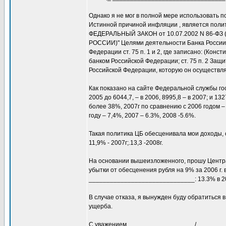
Однако я не мог в полной мере использовать 
Истинной причиной инфляции , является поли
ФЕДЕРАЛЬНЫЙ ЗАКОН от 10.07.2002 N 86-ФЗ
РОССИИ)" Целями деятельности Банка России 
Федерации ст. 75 п. 1 и 2, где записано: (Ко
банком Российской Федерации; ст. 75 п. 2 Защ
Российской Федерации, которую он осуществля
Как показано на сайте Федеральной службы гос
2005 до 6044,7, – в 2006, 8995,8 – в 2007; и 13
более 38%, 2007г по сравнению с 2006 годом –
году – 7,4%, 2007 – 6.3%, 2008 -5.6%.
Такая политика ЦБ обесценивала мои доходы, 
11,9% - 2007г;.13,3 -2008г.
На основании вышеизложенного, прошу Центра
убытки от обесценения рубля на 9% за 2006 г.
______________________________: 13.3% в 2
В случае отказа, я вынужден буду обратиться 
ущерба.
С уважением, __________________ /_________