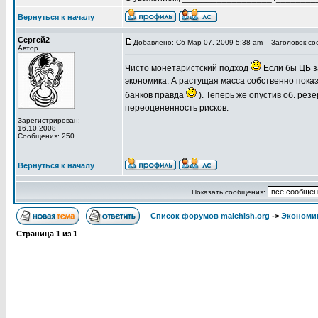
Вернуться к началу
Сергей2
Добавлено: Сб Мар 07, 2009 5:38 am
Заголовок соо
Автор
Чисто монетаристский подход
Если бы ЦБ з
экономика. А растущая масса собственно пока
банков правда
). Теперь же опустив об. резе
переоцененность рисков.
Зарегистрирован:
16.10.2008
Сообщения: 250
Вернуться к началу
Показать сообщения:
Список форумов malchish.org
->
Экономи
Страница
1
из
1