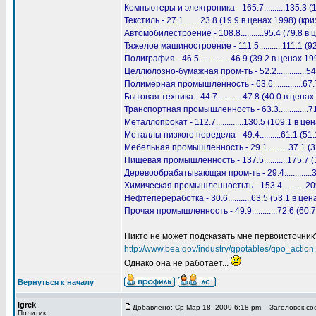
Компьютеры и электроника - 165.7..........135.3 
Текстиль - 27.1........23.8 (19.9 в ценах 1998) (
Автомобилестроение - 108.8...........95.4 (79.8 
Тяжелое машиностроение - 111.5...........111.1 
Полиграфия - 46.5...............46.9 (39.2 в ценах
Целлюлозно-бумажная пром-ть - 52.2..............
Полимерная промышленность - 63.6..............67
Бытовая техника - 44.7............47.8 (40.0 в цен
Транспортная промышленность - 63.3.............
Металлопрокат - 112.7.............130.5 (109.1 в 
Металлы низкого передела - 49.4..........61.1 (
Мебельная промышленность - 29.1..........37.1 (
Пищевая промышленность - 137.5...........175.7 
Деревообрабатывающая пром-ть - 29.4.............
Химическая промышленностьть - 153.4...........2
Нефтепереработка - 30.6...........63.5 (53.1 в ц
Прочая промышленность - 49.9............72.6 (60.
Никто не может подсказать мне первоисточник
http://www.bea.gov/industry/gpotables/gpo_act
Однако она не работает...
Вернуться к началу
igrek
Добавлено: Ср Мар 18, 2009 6:18 pm
Заголовок соо
Политик