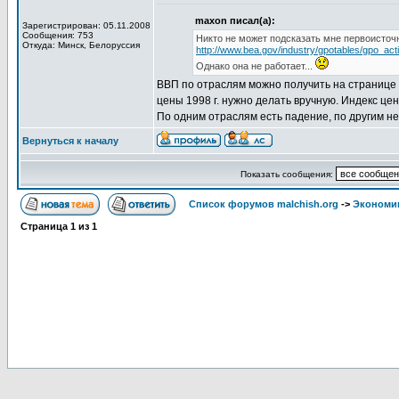
maxon писал(а):
Зарегистрирован: 05.11.2008
Сообщения: 753
Никто не может подсказать мне первоисточ
Откуда: Минск, Белоруссия
http://www.bea.gov/industry/gpotables/gpo_a
Однако она не работает...
ВВП по отраслям можно получить на странице
цены 1998 г. нужно делать вручную. Индекс ц
По одним отраслям есть падение, по другим не
Вернуться к началу
Показать сообщения:
Список форумов malchish.org
->
Экономи
Страница
1
из
1