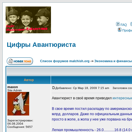
FAQ
Проф
Цифры Авантюриста
Список форумов malchish.org
->
Экономика и финансы
Автор
maxon
Добавлено: Ср Мар 18, 2009 7:15 am
Заголовок со
Site Admin
Авантюрист в своё время приводил
интересны
В свое время постил раскладку по американск
млрд. долларов. Даже по официальным данным 
просто в жопе, а жопа у нее уже порвана на бр
Зарегистрирован:
06.08.2004
Сообщения: 5657
Легкая промышленность - 26.0............16.8 (14.