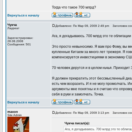
Тогда что такое 700 млрд?
Вернуться к началу
Чукча
Добавлено: Пн Мар 09, 2009 2:49 pm
Заголовок соо
Лауреат
Ага, я догадываюсь. 700 млрд это те облигации 
Зарегистрирован:
28.08.2008
Сообщения: 501
Это просто невыносимо. Я вам про Фому, вы мн
купленные Китаем за много лет трежеря. Я гов
компенсируется инвестициями в экономику США
70 человек дерутся и в целом ньчья. Приходит 3
Я должен прекратить этот бессмысленный диало
есть чем возразить. И я не могу промолчать. И
аргументы мне понятны и я считаю что опровер
себя в руки и замолчать. Точка.
Вернуться к началу
maxon
Добавлено: Пн Мар 09, 2009 3:13 pm
Заголовок соо
Site Admin
Чукча писал(а):
Ага, я догадываюсь. 700 млрд это те облигац