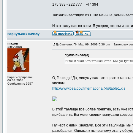
175 383 - 222 777 = -47 394
Так как инвестиции из США меньше, чем инвест
И вот так у нас во всем. Я уверен, что вы и с
Вернуться к началу
maxon
Добавлено: Пн Мар 09, 2009 5:36 pm
Заголовок соо
Site Admin
Чукча писал(а):
Я так и знал, что это начнется. Минус тут зн
Зарегистрирован:
О, Господи! Да, минус у вас - это приток капи
06.08.2004
числом:
Сообщения: 5657
http://www.bea.gov/international/xls/table1.xls
В этой таблице всё более понятно, есть уже го
прибавлять. Вы меня своими минусами соверш
Ну чёрт с ними, знаками. Все эти таблимцы мы 
разобрался. Однако, к нынешнему этапу обсуж