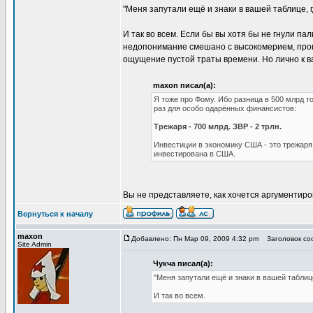
"Меня запутали ещё и знаки в вашей таблице, 
И так во всем. Если бы вы хотя бы не гнули п
недопонимание смешано с высокомерием, прогр
ощущение пустой траты времени. Но лично к ва
maxon писал(а):
Я тоже про Фому. Ибо разница в 500 млрд 
раз для особо одарённых финансистов:
Трежаря - 700 млрд. ЗВР - 2 трлн.
Инвестиции в экономику США - это трежаря.
инвестирована в США.
Вы не представляете, как хочется аргументиро
Вернуться к началу
maxon
Добавлено: Пн Мар 09, 2009 4:32 pm
Заголовок соо
Site Admin
Чукча писал(а):
"Меня запутали ещё и знаки в вашей таблиц
И так во всем.