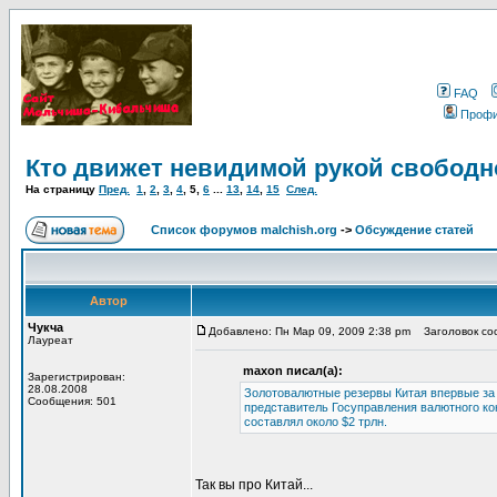
FAQ
Проф
Кто движет невидимой рукой свободн
На страницу
Пред.
1
,
2
,
3
,
4
,
5
,
6
...
13
,
14
,
15
След.
Список форумов malchish.org
->
Обсуждение статей
Автор
Чукча
Добавлено: Пн Мар 09, 2009 2:38 pm
Заголовок соо
Лауреат
maxon писал(а):
Зарегистрирован:
28.08.2008
Золотовалютные резервы Китая впервые за п
Сообщения: 501
представитель Госуправления валютного ко
составлял около $2 трлн.
Так вы про Китай...