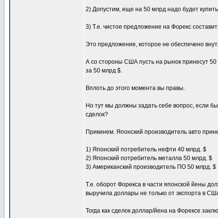
2) Допустим, еще на 50 млрд надо будет купить 
3) Т.е. чистое предложение на Форекс составит
Это предложение, которое не обеспечено вну
А со стороны США пусть на рынок принесут 50 т
за 50 млрд $.
Вплоть до этого момента вы правы.
Но тут мы должны задать себе вопрос, если б
сделок?
Прикинем. Японский производитель авто принес
1) Японский потребитель нефти 40 млрд. $
2) Японский потребитель металла 50 млрд. $
3) Американский производитель ПО 50 млрд. $
Т.е. оборот Форекса в части японской йены дол
выручила доллары не только от экспорта в США 
Тогда как сделок доллар/йена на Форексе закл