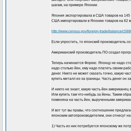
шагам, на примере Японии.
Япония экспортировала в США товаров на 145
США импортировали в Японию товаров на 62 м
http://www.census.gov/foreign-trade/balance/c588
Если упростить, то японский производитель соз
Американский производитель ПО создал програм
Теперь начинается Форекс. Японцу не надо ст
надо столько йен, ему надо платить своим ра
денег. Никто не может сказать точно, какую ча
купить металл из-за границы. Часть денег он з
И никто не знает, какую часть йен американец
Или купить там что-нибудь за йены. Таким об
поменяна на часть йен, вырученными америка
И вот тут вы правы, что соотношение предлаг
японским автопроизводителем, они отнесут на
1) Часть из них потребуется японскому же потр