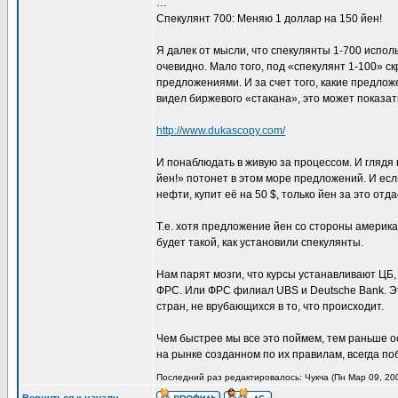
…
Спекулянт 700: Меняю 1 доллар на 150 йен!
Я далек от мысли, что спекулянты 1-700 испол
очевидно. Мало того, под «спекулянт 1-100» с
предложениями. И за счет того, какие предлож
видел биржевого «стакана», это может показа
http://www.dukascopy.com/
И понаблюдать в живую за процессом. И глядя
йен!» потонет в этом море предложений. И если
нефти, купит её на 50 $, только йен за это отда
Т.е. хотя предложение йен со стороны америк
будет такой, как установили спекулянты.
Нам парят мозги, что курсы устанавливают ЦБ,
ФРС. Или ФРС филиал UBS и Deutsche Bank. Эт
стран, не врубающихся в то, что происходит.
Чем быстрее мы все это поймем, тем раньше ос
на рынке созданном по их правилам, всегда по
Последний раз редактировалось: Чукча (Пн Мар 09, 200