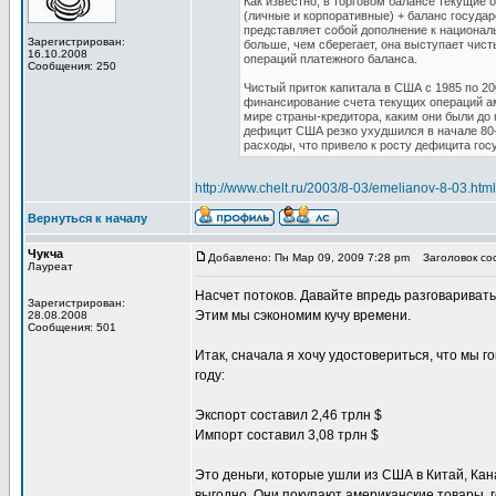
Как известно, в торговом балансе текущие
(личные и корпоративные) + баланс госуда
представляет собой дополнение к национал
Зарегистрирован:
больше, чем сберегает, она выступает чист
16.10.2008
операций платежного баланса.
Сообщения: 250
Чистый приток капитала в США с 1985 по 20
финансирование счета текущих операций ам
мире страны-кредитора, каким они были до 
дефицит США резко ухудшился в начале 80-х
расходы, что привело к росту дефицита гос
http://www.chelt.ru/2003/8-03/emelianov-8-03.html
Вернуться к началу
Чукча
Добавлено: Пн Мар 09, 2009 7:28 pm
Заголовок соо
Лауреат
Насчет потоков. Давайте впредь разговаривать
Зарегистрирован:
Этим мы сэкономим кучу времени.
28.08.2008
Сообщения: 501
Итак, сначала я хочу удостовериться, что мы г
году:
Экспорт составил 2,46 трлн $
Импорт составил 3,08 трлн $
Это деньги, которые ушли из США в Китай, Кан
выгодно. Они покупают американские товары, г