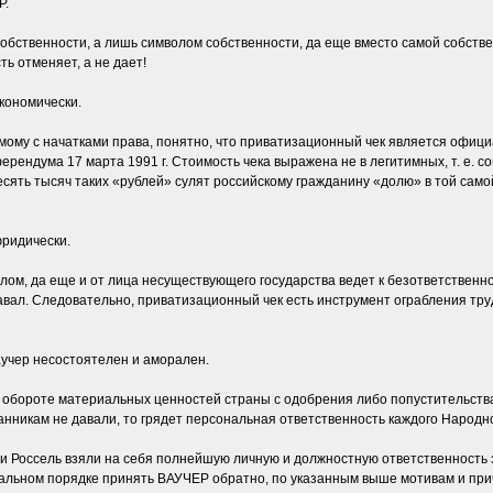
Р.
обственности, а лишь символом собственности, да еще вместо самой собстве
ть отменяет, а не дает!
кономически.
омому с начатками права, понятно, что приватизационный чек является офиц
рендума 17 марта 1991 г. Стоимость чека выражена не в легитимных, т. е. со
есять тысяч таких «рублей» сулят российскому гражданину «долю» в той сам
юридически.
олом, да еще и от лица несуществующего государства ведет к безответствен
оздавал. Следовательно, приватизационный чек есть инструмент ограбления тр
аучер несостоятелен и аморален.
в обороте материальных ценностей страны с одобрения либо попустительства
ранникам не давали, то грядет персональная ответственность каждого Народн
н и Россель взяли на себя полнейшую личную и должностную ответственность
иальном порядке принять ВАУЧЕР обратно, по указанным выше мотивам и при