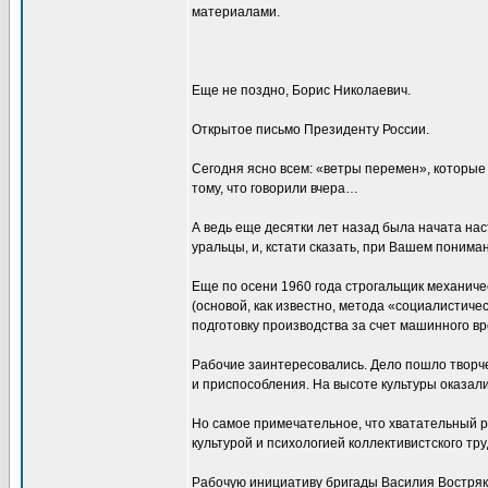
материалами.
Еще не поздно, Борис Николаевич.
Открытое письмо Президенту России.
Сегодня ясно всем: «ветры перемен», которые
тому, что говорили вчера…
А ведь еще десятки лет назад была начата на
уральцы, и, кстати сказать, при Вашем понима
Еще по осени 1960 года строгальщик механич
(основой, как известно, метода «социалистич
подготовку производства за счет машинного вр
Рабочие заинтересовались. Дело пошло творчес
и приспособления. На высоте культуры оказали
Но самое примечательное, что хватательный р
культурой и психологией коллективистского тр
Рабочую инициативу бригады Василия Востряк