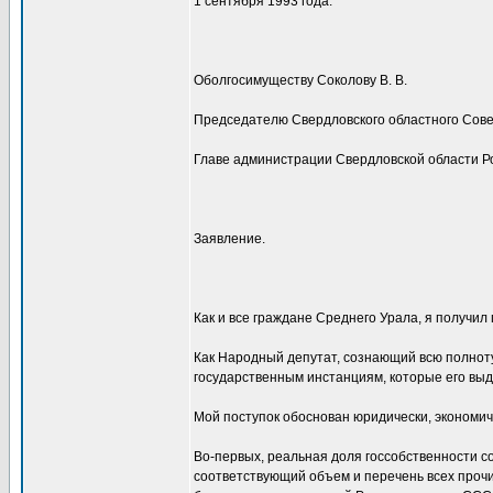
1 сентября 1993 года.
Оболгосимуществу Соколову В. В.
Председателю Свердловского областного Совет
Главе администрации Свердловской области Р
Заявление.
Как и все граждане Среднего Урала, я получил
Как Народный депутат, сознающий всю полнот
государственным инстанциям, которые его выд
Мой поступок обоснован юридически, экономиче
Во-первых, реальная доля госсобственности с
соответствующий объем и перечень всех проч