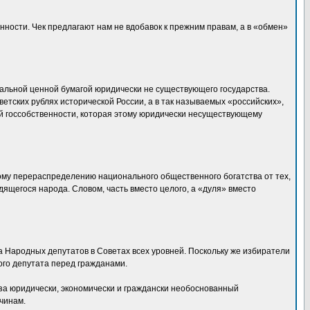
нности. Чек предлагают нам не вдобавок к прежним правам, а в «обмен»
иальной ценной бумагой юридически не существующего государства.
ветских рублях исторической России, а в так называемых «российских»,
ой госсобственности, которая этому юридически несуществующему
ному перераспределению национального общественного богатства от тех,
удящегося народа. Словом, часть вместо целого, а «дуля» вместо
 Народных депутатов в Советах всех уровней. Поскольку же избиратели
ого депутата перед гражданами.
 за юридически, экономически и граждански необоснованный
чинам.