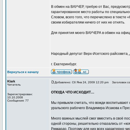
В обмен на ВАУЧЕР, требую от Вас, предусмот
гарантированное место работы по специально
Словом, всего того, что перечислено в тексте
своим избирателям ничего от них не отнять.
Для принятия моего ВАУЧЕРА в обмен на офици
Народный депутат Верх-Исетского райсовета, Д
г. Екатеринбург.
Вернуться к началу
Klark
Добавлено: Сб Янв 24, 2009 12:20 pm
Заголовок со
Читатель
ОТКУДА ЧТО ИСХОДИТ…
Зарегистрирован:
10.10.2008
Сообщения: 77
Мы привыкли считать, что вожди воспитывают 
уральского рабочего Владимира Исакова к Пре
Много важных мыслей смог вместить в своё пос
одной стороны, решительно отказались от «ко
Риккардо. Поэтому для них всех характерно чи