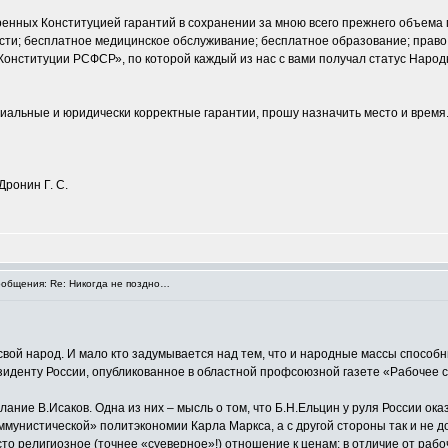
ренных Конституцией гарантий в сохранении за мною всего прежнего объема 
сти; бесплатное медицинское обслуживание; бесплатное образование; право
 «Конституции РСФСР», по которой каждый из нас с вами получал статус Народ
альные и юридически корректные гарантии, прошу назначить место и время
ронин Г. С.
общения: Re: Никогда не поздно…
свой народ. И мало кто задумывается над тем, что и народные массы способн
зиденту России, опубликованное в областной профсоюзной газете «Рабочее с
лание В.Исаков. Одна из них – мысль о том, что Б.Н.Ельцин у руля России о
ммунистической» политэкономии Карла Маркса, а с другой стороны так и не
сто религиозное (точнее «суеверное»!) отношение к ценам: в отличие от раб