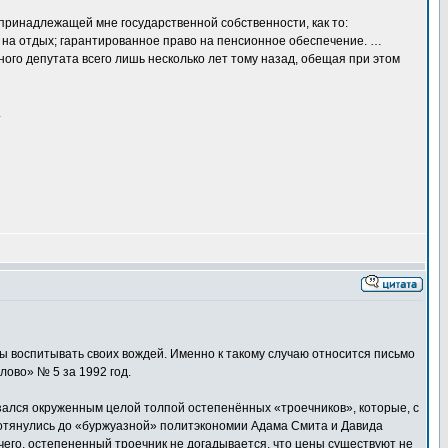
принадлежащей мне государственной собственности, как то:
 на отдых; гарантированное право на пенсионное обеспечение. …
ного депутата всего лишь несколько лет тому назад, обещая при этом
.
ы воспитывать своих вождей. Именно к такому случаю относится письмо
лово» № 5 за 1992 год.
казался окруженным целой толпой остепенённых «троечников», которые, с
 дотянулись до «буржуазной» политэкономии Адама Смита и Давида
очего, остепененный троечник не догадывается, что цены существуют не