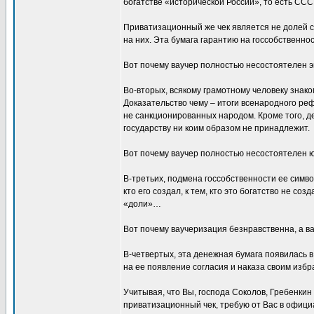
богатстве «исторической России», то есть ССС
Приватизационный же чек является не долей с
на них. Эта бумага гарантию на госсобственнос
Вот почему ваучер полностью несостоятелен э
Во-вторых, всякому грамотному человеку знак
Доказательство чему – итоги всенародного рефе
не санкционированных народом. Кроме того, д
государству ни коим образом не принадлежит.
Вот почему ваучер полностью несостоятелен 
В-третьих, подмена госсобственности ее симв
кто его создал, к тем, кто это богатство не с
«доли»…
Вот почему ваучеризация безнравственна, а в
В-четвертых, эта денежная бумага появилась 
на ее появление согласия и наказа своим изб
Учитывая, что Вы, господа Соколов, Гребенки
приватизационный чек, требую от Вас в офиц