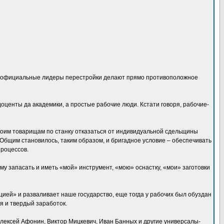
 все официальные лидеры перестройки делают прямо противоположное
оценты да академики, а простые рабочие люди. Кстати говоря, рабочие-
воим товарищам по станку отказаться от индивидуальной сдельщины
Общим становилось, таким образом, и бригадное условие – обеспечивать
процессов.
му запасать и иметь «мой» инструмент, «мою» оснастку, «мои» заготовки
цией» и разваливает наше государство, еще тогда у рабочих был обуздан
ся и твердый заработок.
ексей Афонин, Виктор Мицкевич, Иван Банных и другие универсалы-