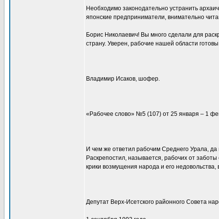
Необходимо законодательно устранить архаич
японские предприниматели, внимательно чит
Борис Николаевич! Вы много сделали для раск
страну. Уверен, рабочие нашей области готовы 
Владимир Исаков, шофер.
«Рабочее слово» №5 (107) от 25 января – 1 фев
И чем же ответил рабочим Среднего Урала, да
Раскрепостил, называется, рабочих от заботы
крики возмущения народа и его недовольства, в
Депутат Верх-Исетского районного Совета нар