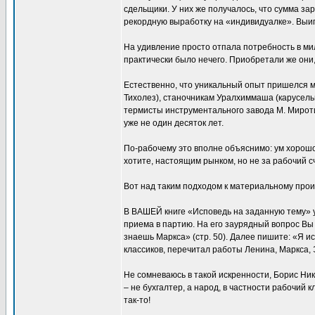
сдельщики. У них же получалось, что сумма з
рекордную выработку на «индивидуалке». Выи
На удивление просто отпала потребность в ми
практически было нечего. Приобретали же они,
Естественно, что уникальный опыт пришелся мн
Тихолез), станочникам Уралхиммаша (карусель
термисты инструментального завода М. Мироти
уже не один десяток лет.
По-рабочему это вполне объяснимо: ум хорошо
хотите, настоящим рынком, но не за рабочий сч
Вот над таким подходом к материальному прои
В ВАШЕЙ книге «Исповедь на заданную тему» у
приема в партию. На его заурядный вопрос Вы
знаешь Маркса» (стр. 50). Далее пишите: «Я ис
классиков, перечитал работы Ленина, Маркса, Э
Не сомневаюсь в такой искренности, Борис Ник
– не бухгалтер, а народ, в частности рабочий
так-то!