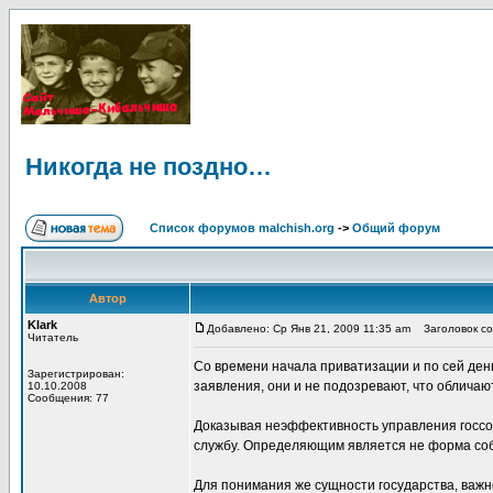
Никогда не поздно…
Список форумов malchish.org
->
Общий форум
Автор
Klark
Добавлено: Ср Янв 21, 2009 11:35 am
Заголовок со
Читатель
Со времени начала приватизации и по сей день
Зарегистрирован:
заявления, они и не подозревают, что обличают
10.10.2008
Сообщения: 77
Доказывая неэффективность управления госсобс
службу. Определяющим является не форма собс
Для понимания же сущности государства, важн