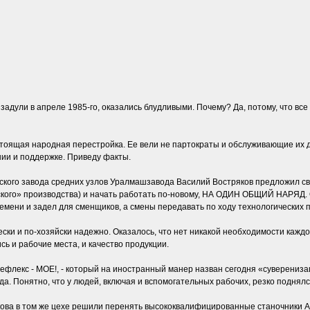
 задули в апреле 1985-го, оказались блудливыми. Почему? Да, потому, что
стоящая народная перестройка. Ее вели не партократы и обслуживающие их д
нии и поддержке. Приведу факты.
еского завода средних узлов Уралмашзавода Василий Востряков предложил с
еского» производства) и начать работать по-новому, НА ОДИН ОБЩИЙ НАРЯД. 
емени и задел для сменщиков, а смены передавать по ходу технологических 
ки и по-хозяйски надежно. Оказалось, что нет никакой необходимости каждо
сь и рабочие места, и качество продукции.
ефлекс - МОЕ!, - который на иностранный манер назван сегодня «суверениза
уда. Понятно, что у людей, включая и вспомогательных рабочих, резко поднял
ова в том же цехе решили перенять высококвалифицированные станочники Ал