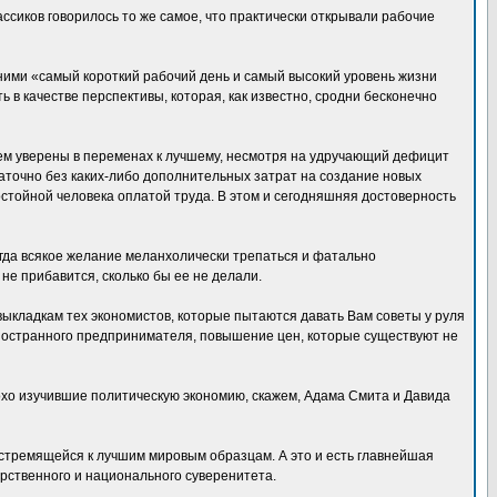
ссиков говорилось то же самое, что практически открывали рабочие
ними «самый короткий рабочий день и самый высокий уровень жизни
ь в качестве перспективы, которая, как известно, сродни бесконечно
чем уверены в переменах к лучшему, несмотря на удручающий дефицит
аточно без каких-либо дополнительных затрат на создание новых
остойной человека оплатой труда. В этом и сегодняшняя достоверность
гда всякое желание меланхолически трепаться и фатально
 не прибавится, сколько бы ее не делали.
 выкладкам тех экономистов, которые пытаются давать Вам советы у руля
 иностранного предпринимателя, повышение цен, которые существуют не
лохо изучившие политическую экономию, скажем, Адама Смита и Давида
стремящейся к лучшим мировым образцам. А это и есть главнейшая
арственного и национального суверенитета.