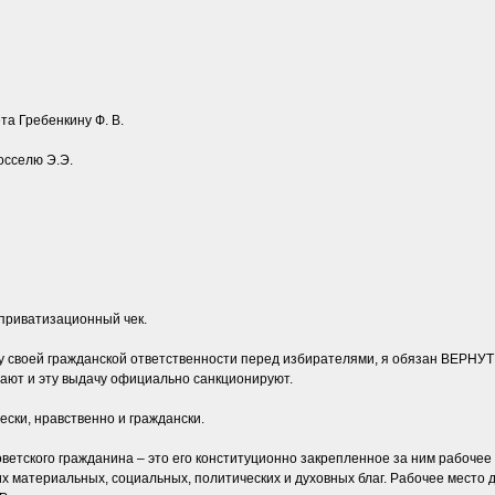
а Гребенкину Ф. В.
осселю Э.Э.
 приватизационный чек.
у своей гражданской ответственности перед избирателями, я обязан ВЕРНУТ
ают и эту выдачу официально санкционируют.
ски, нравственно и граждански.
оветского гражданина – это его конституционно закрепленное за ним рабочее
их материальных, социальных, политических и духовных благ. Рабочее мест