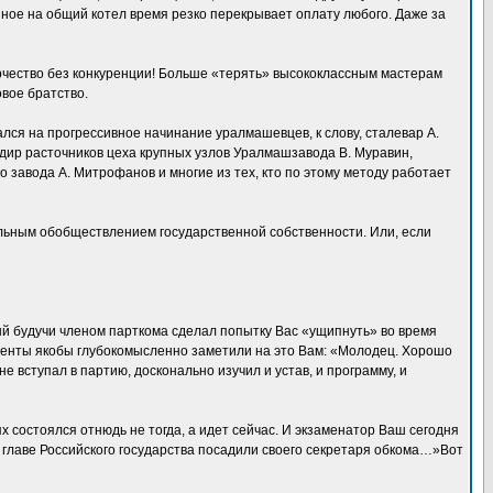
ное на общий котел время резко перекрывает оплату любого. Даже за
орчество без конкуренции! Больше «терять» высококлассным мастерам
вое братство.
ался на прогрессивное начинание уралмашевцев, к слову, сталевар А.
адир расточников цеха крупных узлов Уралмашзавода В. Муравин,
 завода А. Митрофанов и многие из тех, кто по этому методу работает
альным обобществлением государственной собственности. Или, если
ый будучи членом парткома сделал попытку Вас «ущипнуть» во время
поненты якобы глубокомысленно заметили на это Вам: «Молодец. Хорошо
е вступал в партию, досконально изучил и устав, и программу, и
х состоялся отнюдь не тогда, а идет сейчас. И экзаменатор Ваш сегодня
во главе Российского государства посадили своего секретаря обкома…»Вот