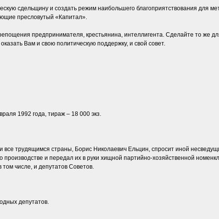
ескую сдельщину и создать режим наибольшего благоприятствования для мет
ающие пресловутый «Капитал».
репощения предпринимателя, крестьянина, интеллигента. Сделайте то же дл
оказать Вам и свою политическую поддержку, и свой совет.
раля 1992 года, тираж – 18 000 экз.
 и все трудящимся страны, Борис Николаевич Ельцин, спросит иной несведущ
 о производстве и передал их в руки хищной партийно-хозяйственной номен
 том числе, и депутатов Советов.
одных депутатов.