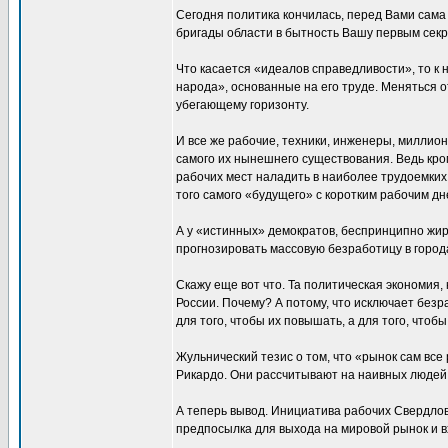
Сегодня политика кончилась, перед Вами сама 
бригады области в бытность Вашу первым секр
Что касается «идеалов справедливости», то к
народа», основанные на его труде. Меняться о
убегающему горизонту.
И все же рабочие, техники, инженеры, миллио
самого их нынешнего существования. Ведь кро
рабочих мест наладить в наиболее трудоемких 
того самого «будущего» с коротким рабочим дн
А у «истинных» демократов, беспринципно жи
прогнозировать массовую безработицу в городах
Скажу еще вот что. Та политическая экономия,
России. Почему? А потому, что исключает без
для того, чтобы их повышать, а для того, чтобы
Жульнический тезис о том, что «рынок сам вс
Рикардо. Они рассчитывают на наивных людей
А теперь вывод. Инициатива рабочих Свердлов
предпосылка для выхода на мировой рынок и в