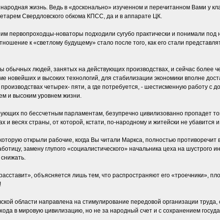
народная жизнь. Ведь в «досконально» изученном и перечитанном Вами у кла
етарем Свердловского обкома КПСС, да и в аппарате ЦК.
 ним первопроходцы-новаторы подходили сугубо практически и понимали под 
тношение к «светлому будущему» стало после того, как его стали представлят
ны обычных людей, занятых на действующих производствах, и сейчас более 
ме новейших и высоких технологий, для стабилизации экономики вполне дост
производствах четырех- пяти, а где потребуется, - шестисменную работу с д
ем и высоким уровнем жизни.
рующих по бессчетным парламентам, безупречно цивилизованно пропадет то
 и весях страны, от которой, кстати, по-народному и житейски не убавится и
 которую открыли рабочие, когда Вы читали Маркса, полностью противоречит
работицу, замену глупого «социалистического» начальника цеха на шустрого
 снижать.
е расставит», объясняется лишь тем, что распространяют его «троечники», п
!
ской области направлена на стимулирование передовой организации труда, 
хода в мировую цивилизацию, но не за народный счет и с сохранением госуд