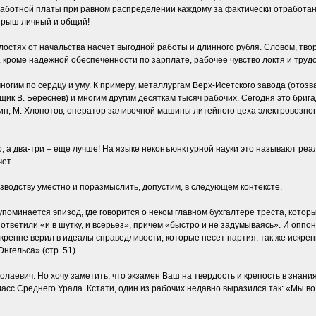
аработной платы при равном распределении каждому за фактически отработан
грыш личный и общий!
лостях от начальства насчет выгодной работы и длинного рубля. Словом, тв
 кроме надежной обеспеченности по зарплате, рабочее чувство локтя и трудо
огим по сердцу и уму. К примеру, металлургам Верх-Исетского завода (отозв
щик В. Береснев) и многим другим десяткам тысяч рабочих. Сегодня это бриг
н, М. Хлопотов, оператор заливочной машины литейного цеха электровозного
, а два-три – еще лучше! На языке неконъюнктурной науки это называют ре
ет.
зводству уместно и поразмыслить, допустим, в следующем контексте.
поминается эпизод, где говорится о неком главном бухгалтере треста, котор
 ответили «и в шутку, и всерьез», причем «быстро и не задумываясь». И оп
кренне верил в идеалы справедливости, которые несет партия, так же искренн
нгельса» (стр. 51).
олаевич. Но хочу заметить, что экзамен Ваш на твердость и крепость в знания
 класс Среднего Урала. Кстати, один из рабочих недавно выразился так: «Мы 