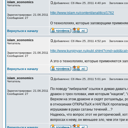
islam_economics
Добавлено: Сб Июн 25, 2011 4:40 pm
Заголовок соо
Читатель
http://www.islam.ru/content/analitics/1762
Зарегистрирован: 21.06.2011
Сообщения: 27
О технологиях, которые заговорщики применя
Вернуться к началу
islam_economics
Добавлено: Сб Июн 25, 2011 4:52 pm
Заголовок соо
Читатель
http://www.kurginyan.ru/publ.shtml?cmd=add&ca
Зарегистрирован: 21.06.2011
Сообщения: 27
А это о технологиях, которые применяются за
Вернуться к началу
islam_economics
Добавлено: Сб Июн 25, 2011 5:01 pm
Заголовок соо
Читатель
По поводу "либералов" ссылок я думаю давать н
Зарегистрирован: 21.06.2011
дракон о трех головах, имя которым "нацизм", 
Сообщения: 27
Верхом на этом драконе и сидят ротшильды, р
в отношении ОТКРЫТЫХ и НАГЛЫХ пропаганди
игрушками в руках сатаны течений....?
Надеюсь, что вопрос этот не риторический, хот
вопросах к нему, он меньшее зло, чем эти три 
Вернуться к началу