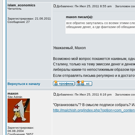
islam_economics
Добавлено: Пн Июл 25, 2011 8:55 am
Заголовок соо
Читатель
maxon писал(а):
Зарегистрирован: 21.06.2011
Сообщения: 27
все обратно запутались со всеми этими слов
обещание денег, а где фантазии об обещан
Уважаемый, Maxon
Возможно мой вопрос покажется наивным, одна
Сталину, только на тему эмиссии денег и дене
либералы каким-то непостижимым образом про
Если отправлять письма регулярно и в достато
Вернуться к началу
maxon
Добавлено: Пн Июл 25, 2011 6:16 pm
Заголовок соо
Site Admin
"Организовать"? В смысле подписи собрать? И
http://malchish.org/index.php?option=com_cont
Зарегистрирован:
06.08.2004
Сообщения: 5657