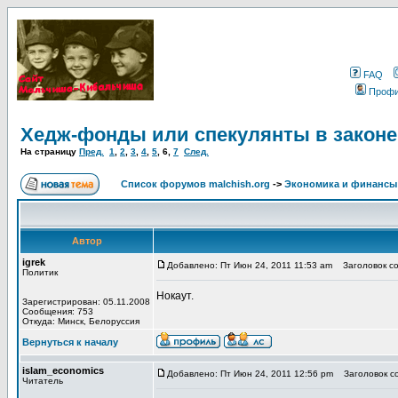
FAQ
Проф
Хедж-фонды или спекулянты в законе
На страницу
Пред.
1
,
2
,
3
,
4
,
5
,
6
,
7
След.
Список форумов malchish.org
->
Экономика и финансы
Автор
igrek
Добавлено: Пт Июн 24, 2011 11:53 am
Заголовок соо
Политик
Нокаут.
Зарегистрирован: 05.11.2008
Сообщения: 753
Откуда: Минск, Белоруссия
Вернуться к началу
islam_economics
Добавлено: Пт Июн 24, 2011 12:56 pm
Заголовок со
Читатель