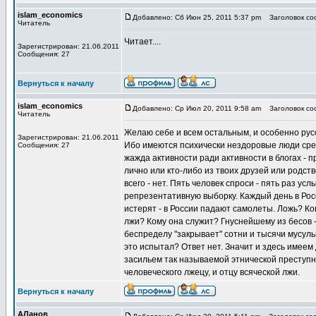
islam_economics
Добавлено: Сб Июн 25, 2011 5:37 pm
Заголовок соо
Читатель
Читает....
Зарегистрирован: 21.06.2011
Сообщения: 27
Вернуться к началу
islam_economics
Добавлено: Ср Июл 20, 2011 9:58 am
Заголовок соо
Читатель
Желаю себе и всем остальным, и особенно ру
Зарегистрирован: 21.06.2011
Ибо имеются психически нездоровые люди сред
Сообщения: 27
жажда активности ради активности в блогах - 
лично или кто-либо из твоих друзей или родст
всего - нет. Пять человек спроси - пять раз у
репрезентативную выборку. Каждый день в Рос
истерят - в России падают самолеты. Ложь? Ко
лжи? Кому она служит? Гнуснейшему из бесов 
беспределу "закрывает" сотни и тысячи мусуль
это испытал? Ответ нет. Значит и здесь имее
засильем так называемой этнической преступно
человеческого лжецу, и отцу всяческой лжи.
Вернуться к началу
АЛанов