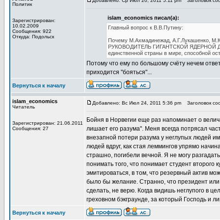
Добавлено: Ср Июл 20, 2011 5:11 pm
Заголовок соо
Политик
islam_economics писал(а):
Зарегистрирован:
10.02.2009
Главный вопрос к В.В.Путину:
Сообщения: 922
Откуда: Подольск
Почему М.Ахмадинежад, А.Г.Лукашенко, М
РУКОВОДИТЕЛЬ ГИГАНТСКОЙ ЯДЕРНОЙ ДЕРЖА
единственной страны в мире, способной ост
Потому что ему по большому счёту нечем ответ
приходится "бояться"...
Вернуться к началу
islam_economics
Добавлено: Вс Июл 24, 2011 5:36 pm
Заголовок соо
Читатель
Бойня в Норвегии еще раз напоминает о велича
Зарегистрирован: 21.06.2011
лишает его разума". Меня всегда потрясал ча
Сообщения: 27
внезапной потери разума у неглупых людей им
людей вдруг, как стая леммингов упрямо начин
страшно, погибели вечной. Я не могу разгадать
понимать того, что понимает студент второго к
эмитироваться, в том, что резервный актив мож
было бы желание. Странно, что президент или 
сделать, не верю. Когда видишь неглупого в ц
греховном бэкграунде, за который Господь и 
Вернуться к началу