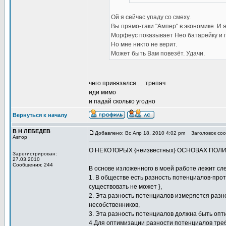
Ой я сейчас упаду со смеху.
Вы прямо-таки "Ампер" в экономике. И я
Морфеус показывает Нео батарейку и г
Но мне никто не верит.
Может быть Вам повезёт. Удачи.
чего привязался .... трепач
иди мимо
и падай сколько угодно
Вернуться к началу
В Н ЛЕБЕДЕВ
Добавлено: Вс Апр 18, 2010 4:02 pm
Заголовок сооб
Автор
О НЕКОТОРЫХ {неизвестных} ОСНОВАХ ПО
Зарегистрирован:
27.03.2010
Сообщения: 244
В основе изложенного в моей работе лежит сл
1. В обществе есть разность потенциалов-прот
существовать не может },
2. Эта разность потенциалов измеряется раз
несобственников,
3. Эта разность потенциалов должна быть опт
4.Для оптимизации разности потенциалов треб