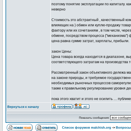
поэтому понятие эксплуатации по капиталу. ка
неверно
Стоимость это абстрактный , качественный к
влияющих на } обмен или куплю-продажу това
фактору или их сочетаниям , в том числе, чер
обмене, посредством процесса {"механизма"} 
цена равна сумме затрат, зарплаты, прибыли.
закон Цены:
Цена товара всегда находится в диапазоне, в
соответствующего затратам на производства т
Рассматренный закон объективного дележа ма
на законе природы, и требуемое государствен
необходимых рыночных процессов саморегулиро
также к правильному регулированию уровня де
пока этого хватит и этого не осилить .... публике..
Вернуться к началу
Показать сообщения:
Список форумов malchish.org
->
Вопросы