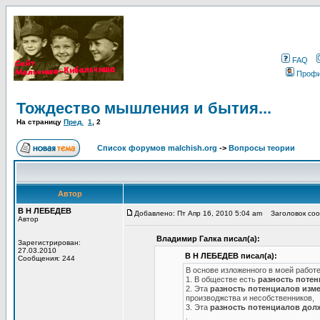
FAQ
Проф
Тождество мышления и бытия...
На страницу
Пред.
1
,
2
Список форумов malchish.org
->
Вопросы теории
Автор
В Н ЛЕБЕДЕВ
Добавлено: Пт Апр 16, 2010 5:04 am
Заголовок сооб
Автор
Владимир Галка писал(а):
Зарегистрирован:
27.03.2010
В Н ЛЕБЕДЕВ писал(а):
Сообщения: 244
В основе изложенного в моей работ
1. В обществе есть
разность поте
2. Эта
разность потенциалов изм
производжства и несобственников,
3. Эта
разность потенциалов дол
.