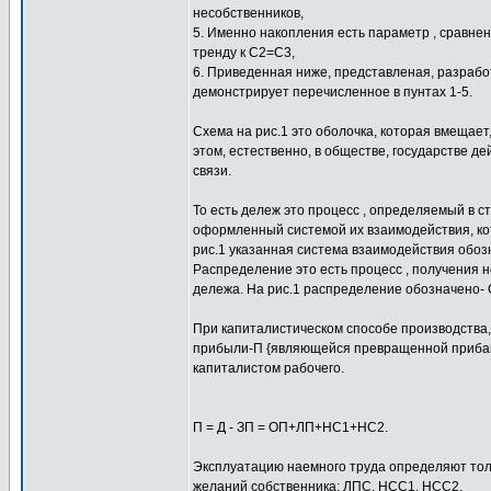
несобственников,
5. Именно накопления есть параметр , сравне
тренду к С2=С3,
6. Приведенная ниже, представленая, разрабо
демонстрирует перечисленное в пунтах 1-5.
Схема на рис.1 это оболочка, которая вмещае
этом, естественно, в обществе, государстве д
связи.
То есть дележ это процесс , определяемый в с
оформленный системой их взаимодействия, кот
рис.1 указанная система взаимодействия обозн
Распределение это есть процесс , получения
дележа. На рис.1 распределение обозначено- 
При капиталистическом способе производства,
прибыли-П {являющейся превращенной прибавоч
капиталистом рабочего.
П = Д - ЗП = ОП+ЛП+НС1+НС2.
Эксплуатацию наемного труда определяют толь
желаний собственника: ЛПС, НСС1, НСС2.