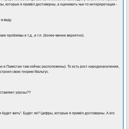
ры, которые я привёл достоверны, а оценивать чьи-то интерпретации -
 в виду.
е проблемы и т.д., и т.п. (более-менее вероятно).
н и Пакистан там сейчас расположены). То есть рост народонаселения,
построил свою теорию Мальтус.
дставляет угрозы??
и будет жить". Будет ли? Цифры, которые я привёл достоверны. А его