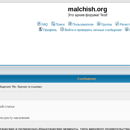
malchish.org
Это архив форума! Test!
FAQ
Поиск
Пользователи
Группы
Регист
Профиль
Войти и проверить личные сообщения
Сообщение
щения: Re: Кризис в ссылках
ной статье
по росту населения.
итические и религиозно-фанатические моменты, типа мирового правительства 