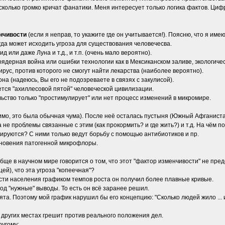
колько громко кричат фанатики. Меня интересует только логика фактов. Циф
нчивости
(если я неправ, то укажите где он учитывается!). Поясню, что я имею
уда может исходить угроза для существования человечесва.
или даже Луна и т.д., и т.п. (очень мало вероятно).
дерная война или ошибки технологии как в Мексиканском заливе, экологически
рус, против которого не смогут найти лекарства (наиболее вероятно).
на (надеюсь, Вы его не подозреваете в связях с закулисой).
ется "ахиллесовой пятой" человеческой цивилизации.
льство только "простимулирует" или нет процесс изменений в микромире.
имо, это была обычная чума). После неё осталась пустыня (Южный Афганиста
а не проблемы связанные с этим (как прокормить? и где жить?) и т.д. На чём 
руются? С ними только ведут борьбу с помощью антибиотиков и пр.
кновения патогенной микрофлоры.
обще в научном мире говорится о том, что этот "фактор изменчивости" не пре
ей), что эта угроза "копеечная"?
сти населения графиком темпов роста он получил более плавные кривые.
под "нужные" выводы. То есть он всё заранее решил.
ята. Поэтому мой график нарушил бы его концепцию: "Сколько людей жило ... 
в других местах грешит против реального положения дел.
ругому: