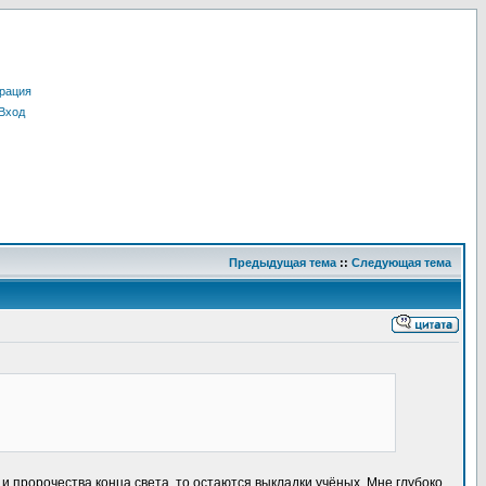
рация
Вход
Предыдущая тема
::
Следующая тема
и пророчества конца света, то остаются выкладки учёных. Мне глубоко