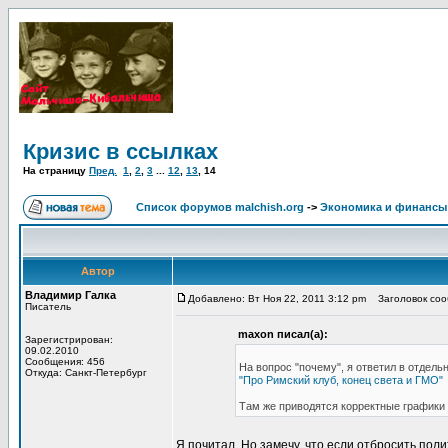
Кризис в ссылках
На страницу
Пред.
1
,
2
,
3
...
12
,
13
,
14
Список форумов malchish.org
->
Экономика и финансы
Автор
Владимир Галка
Добавлено: Вт Ноя 22, 2011 3:12 pm
Заголовок сооб
Писатель
maxon писал(а):
Зарегистрирован:
09.02.2010
Сообщения: 456
На вопрос "почему", я ответил в отдель
Откуда: Санкт-Петербург
"Про Римский клуб, конец света и ГМО"
Там же приводятся корректные графики 
Я почитал. Но замечу, что если отбросить пол