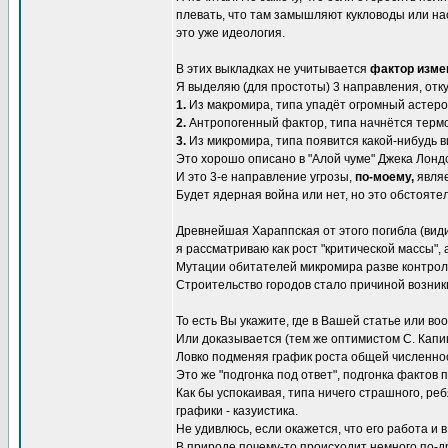
плевать, что там замышляют кукловоды или нас
это уже идеология.
В этих выкладках не учитывается
фактор изме
Я выделяю (для простоты) 3 направления, отк
1.
Из макромира, типа упадёт огромный астероид 
2.
Антропогенный фактор, типа начнётся термоя
3.
Из микромира, типа появится какой-нибудь ви
Это хорошо описано в "Алой чуме" Джека Лондо
И это 3-е направление угрозы,
по-моему,
явля
Будет ядерная война или нет, но это обстояте
Древнейшая Хараппская от этого погибла (вид
я рассматриваю как рост "критической массы", 
Мутации обитателей микромира разве контроли
Строительство городов стало причиной возни
То есть Вы укажите, где в Вашей статье или во
Или доказывается (тем же оптимистом С. Капиц
Ловко подменяя график роста общей численно
Это же "подгонка под ответ", подгонка фактов 
Как бы успокаивая, типа ничего страшного, реб
графики - казуистика.
Не удивлюсь, если окажется, что его работа и 
В природе почему-то происходит немного по-д