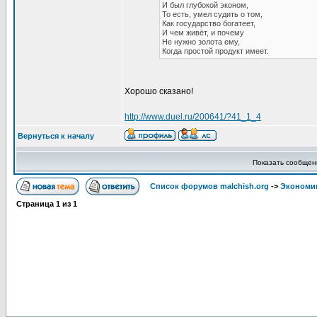
И был глубокой эконом,
То есть, умел судить о том,
Как государство богатеет,
И чем живёт, и почему
Не нужно золота ему,
Когда простой продукт имеет.
Хорошо сказано!
http://www.duel.ru/200641/?41_1_4
Вернуться к началу
Показать сообщен
Список форумов malchish.org
->
Экономи
Страница
1
из
1