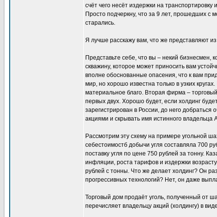
счёт чего несёт издержки на транспортировку 
Просто подчеркну, что за 9 лет, прошедших с м
старались.
Я лучше расскажу вам, что же представляют из
Представьте себе, что вы – некий бизнесмен, 
скважину, которое может приносить вам устойчи
вполне обоснованные опасения, что к вам приду
мир, но хорошо известна только в узких круга
материальное благо. Вторая фирма – торговый 
первых двух. Хорошо будет, если холдинг буде
зарегистрирован в России, до него добраться 
акциями и скрывать имя истинного владельца А
Рассмотрим эту схему на примере угольной ша
себестоимостб добычи угля составляла 700 ру
поставку угля по цене 750 рублей за тонну. К
инфляции, роста тарифов и издержки возрастут,
рублей с тонны. Что же делает холдинг? Он ра
прогрессивных технологий? Нет, он даже выпл
Торговый дом продаёт уголь, полученный от ша
перечисляет владельцу акций (холдингу) в вид