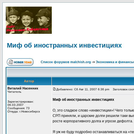
Миф об иностранных инвестициях
Список форумов malchish.org
->
Экономика и финансы
Автор
Виталий Насенник
Добавлено: Сб Авг 11, 2007 6:36 pm
Заголовок сооб
Читатель
Миф об иностранных инвестициях
Зарегистрирован:
06.03.2007
Сообщения: 73
О, это сладкое слово «инвестиции»! Чего тол
Откуда: г.Новосибирск
СРП приняли, и царские долги решили таки вып
росте корпоративного долга и угрозе дефолта.
Я уж не буду подробно останавливаться на «т