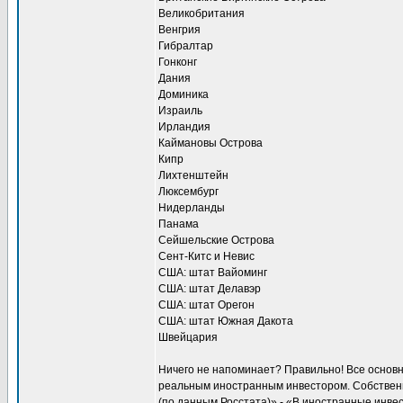
Великобритания
Венгрия
Гибралтар
Гонконг
Дания
Доминика
Израиль
Ирландия
Каймановы Острова
Кипр
Лихтенштейн
Люксембург
Нидерланды
Панама
Сейшельские Острова
Сент-Китс и Невис
США: штат Вайоминг
США: штат Делавэр
США: штат Орегон
США: штат Южная Дакота
Швейцария
Ничего не напоминает? Правильно! Все основн
реальным иностранным инвестором. Собственно
(по данным Росстата)» - «В иностранные инв