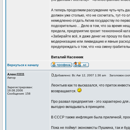
А теперь продолжим рассуждение чуть-чуть дал
должен уже столько, что не сосчитать, тут-то 
немедленно отдать Актив государству по перв
подозрительно… Дело в том, что за время нещ
предела, предприятие грозит техногенной ката
«Забирайте всё, я даже денег не прошу по ба
модернизацию или ликвидацию и явные расход
предупреждать о том, что «на смену грабител
Виталий Насенник
Вернуться к началу
Алекс11111
Добавлено: Вс Авг 12, 2007 1:36 am
Заголовок сооб
Автор
Леонтьев как то высказался, что приток инвести
Зарегистрирован:
19.08.2006
возвращаются.
Сообщения: 158
Про развал предприятия - это характерно для 
выгодно вкладывать в принципе.
В СССР также инфляция была приличной, прос
Пока не поймут экономисты Пушкина, так и буд