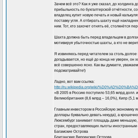
Зачем всё это? Как я уже сказал, до холдинга
прибыльность по бухгалтерской отчётности, со
владелец купит новую печать и новый калькуля
поставку угля. А отбирать шахту ещё накладне
ним. Тот, кто захочет отнять её, столкнётся п
Шахта должна быть перед владельцем в долгах,
мотивируя убыточностью шахты, а кто не верит
Я извиняюсь перед читателем за столь долгое
догадывается, но ещё до конца не уверен, он х
всё совершенно ясно. Как вы думаете, уважаем
подсматривайте!)
Ладно, вот вам ссылка:
http://ru.wikipedia.org/wiki/%D0%A
«В 2005 в Россию поступило 53,65 млрд долл. 
Великобритания (8,6 млрд – 16,0%), Кипр (5,1 
Главным инвестором в Российскую экономику я
доллары буквально девать некуда), а крошечное
Люксембург занимает площадь даже меньшую, 
стран, предоставляющих льготы иностранным
Багамские Острова
Британские Виргинские Острова