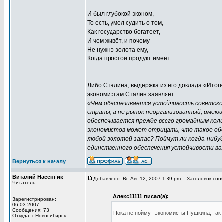
И был глубокой эконом,
То есть, умел судить о том,
Как государство богатеет,
И чем живёт, и почему
Не нужно золота ему,
Когда простой продукт имеет.
Либо Сталина, выдержка из его доклада «Итог
экономистам Сталин заявляет:
«Чем обеспечивается устойчивость советско
страны, а не рынок неорганизованный, имею
обеспечивается прежде всего громадным коли
экономистов может отрицать, что такое обе
любой золотой запас? Поймут ли когда-нибу
единственного обеспечения устойчивости 
Вернуться к началу
Виталий Насенник
Добавлено: Вс Авг 12, 2007 1:39 pm
Заголовок сооб
Читатель
Алекс11111 писал(а):
Зарегистрирован:
06.03.2007
Сообщения: 73
Пока не поймут экономисты Пушкина, так 
Откуда: г.Новосибирск