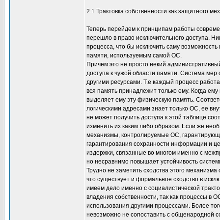
2.1 Трактовка собственности как защитного ме
Теперь перейдем к принципам работы совреме
перешло в право исключительного доступа. Ник
процесса, что бы исключить саму возможность 
памяти, используемым самой ОС.
Причем это не просто некий административный 
доступа к чужой области памяти. Система мер с
другими ресурсами. Т.е каждый процесс работа
вся память принадлежит только ему. Когда ему
выделяет ему эту физическую память. Соотве
логическими адресами знает только ОС, ее вн
не может получить доступа к этой таблице соо
изменить их каким либо образом. Если же не
механизмы, контролируемые ОС, гарантирующие
гарантирования сохранности информации и це
издержки, связанные во многом именно с меж
но несравнимо повышает устойчивость систем
Трудно не заметить сходства этого механизма
что существует и формальное сходство в искл
имеем дело именно с социалистической тракт
владения собственности, так как процессы в 
использования другими процессами. Более того
невозможно не сопоставить с общенародной с