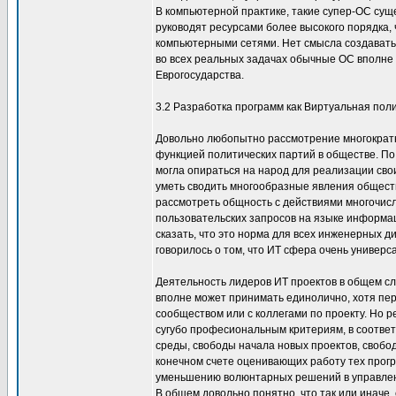
В компьютерной практике, такие супер-ОС сущ
руководят ресурсами более высокого порядка
компьютерными сетями. Нет смысла создавать
во всех реальных задачах обычные ОС вполне 
Еврогосударства.
3.2 Разработка программ как Виртуальная пол
Довольно любопытно рассмотрение многократн
функцией политических партий в обществе. П
могла опираться на народ для реализации сво
уметь сводить многообразные явления общест
рассмотреть общность с действиями многочис
пользовательских запросов на языке информа
сказать, что это норма для всех инженерных ди
говорилось о том, что ИТ сфера очень универс
Деятельность лидеров ИТ проектов в общем сл
вполне может принимать единолично, хотя пе
сообществом или с коллегами по проекту. Но 
сугубо професиональным критериям, в соответ
среды, свободы начала новых проектов, свобод
конечном счете оценивающих работу тех прог
уменьшению волюнтарных решений в управлени
В общем довольно понятно, что так или иначе