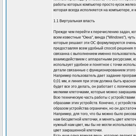
работы которых компьютер просто кусок желез
которая всегда исполняется на компьютере, и
1.1 Виртуальная власть
Прежде чем перейти к перечислению задач, ко
всем известные "Окна", винда ("Windows"), чут
которые решают эти ОС формулируются очень 
предоставляя всем удобный способ решения по
связанна с выполнением именно пользователь
взаимодействием с аппаратными ресурсами, ко
использует удобное и понятное с точки исполь
детали связанные с функционированием этого 
Например пользователь дает задание программ
0,01 мм, и линия при этом должна быть красно
будет все это делать, он работает с логическ
мелкими клеточками, которые можно закрашива
Всю техническую часть работы с устройствами
образами этих устройств. Конечно, с устройст
образом устройства ограничен, но он достаточ
Например, для того, что бы можно было рисова
нам бесцветной клеточки, и менять цвет клето
нужный нам цвет, мы бы не могли использоват
цвет закрашенной клеточки.
Есть еще одна важная вещь, которую делают 