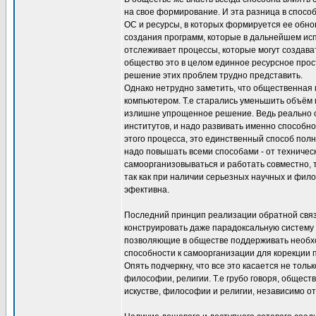
на свое формирование. И эта разница в спосо
ОС и ресурсы, в которых формируется ее обнов
создания программ, которые в дальнейшем ис
отслеживает процессы, которые могут создават
общество это в целом единное ресурсное прост
решение этих проблем трудно представить.
Однако нетрудно заметить, что общественная 
компьютером. Т.е старались уменьшить объём 
излишне упрощенное решение. Ведь реально о
институтов, и надо развивать именно способно
этого процесса, это единственный способ пол
надо повышать всеми способами - от техниче
самоорганизовываться и работать совместно, т
так как при наличии серьезных научных и фи
эфективна.
Последний принцип реализации обратной связ
конструировать даже парадоксальную систему 
позволяющие в обществе поддерживать необхо
способности к самоорганизации для корекции 
Опять подчеркну, что все это касается не толь
философии, религии. Т.е грубо говоря, общес
искустве, философии и религии, независимо от