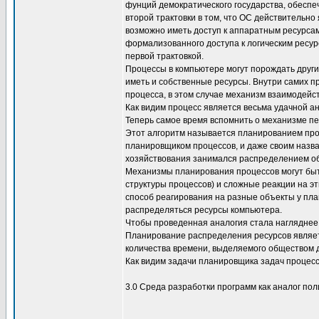
фунций демократического государства, обесп
второй трактовки в том, что ОС действительно
возможно иметь доступ к аппаратным ресурсам.
формализованного доступа к логическим ресурс
первой трактовкой.
Процессы в компьютере могут порождать други
иметь и собственные ресурсы. Внутри самих п
процесса, в этом случае механизм взаимодейс
Как видим процесс является весьма удачной а
Теперь самое время вспомнить о механизме пе
Этот алгоритм называется планированием про
планировщиком процессов, и даже своим назва
хозяйствования занимался распределением о
Механизмы планирования процессов могут быт
структуры процессов) и сложные реакции на эт
способ реагирования на разные объекты у пла
распределяться ресурсы компьютера.
Чтобы проведенная аналогия стала нагляднее,
Планирование распределения ресурсов являе
количества времени, выделяемого обществом 
Как видим задачи планировщика задач процес
3.0 Среда разработки программ как аналог по