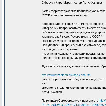
С форума Кара-Мурзы. Автор Артур Хачатрян
Компьютер как торжество планового хозяйства
СССР и сегодня живее всех живых
Вопрос саморазвития СССР меня интересовал вс
интересным попробовать свести вместе те зн
собственности и соответствующего им устрой
компьютерной туше. Почему именно СССР ?
Я к своему удивлению обнаружил, что управле
При управлении процессами в компьютере, как
т.е процессорного времени.
Разве не прикольно, что лучший продукт рыноч
полное торжество социалистических принципов.
Я думаю эта статья довольно интересным об
http://www.vizantarm.am/page.php?94
Компьютер как модель общественного устойст
или
высокие технологии как эталонное воплощени
Артур Хачатрян
По мотивам Самодержавие и народность
http:
PHPSESSID=e31135eec21af3304ea41a6b0807