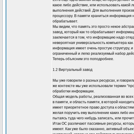
какое либо действие, или использовать какой 
выполнения действий. Для выполнения произво
процессору. В памяти храниться информация 
обрабатывает.
Мы видим, что память это просто некое абстра
завод, который как то обрабатывает информа
заключается в том, что информацию надо откуд
невероятная универсальность компьютера как а
информация имеет очень простую структуру, и
ограниченный и легко реализуемый набор дейс
Теперь объясним это поподробнее.
1.2 Виртуальный завод
Мы уже говорили о разных ресурсах, и говорил
же контексте мы уже использовали термин "про
обработки информации.
Общая модель работы, реализованная во всех
в памяти, и область памяти, в которой находи
имеет приоритетное право доступа к областям
желая поручить ему выполнение каких либо ин
пытаясь туда чего нибудь записать, или прочит
Итак ОС различают пассивные ресурсы, которые
имеют. Как уже было сказанно, активный объек