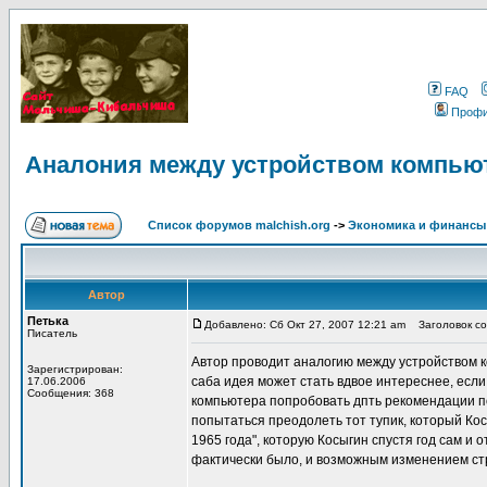
FAQ
Проф
Аналония между устройством компьют
Список форумов malchish.org
->
Экономика и финансы
Автор
Петька
Добавлено: Сб Окт 27, 2007 12:21 am
Заголовок со
Писатель
Автор проводит аналогию между устройством 
Зарегистрирован:
саба идея может стать вдвое интереснее, если
17.06.2006
Сообщения: 368
компьютера попробовать дпть рекомендации п
попытаться преодолеть тот тупик, который Ко
1965 года", которую Косыгин спустя год сам и
фактически было, и возможным изменением ст