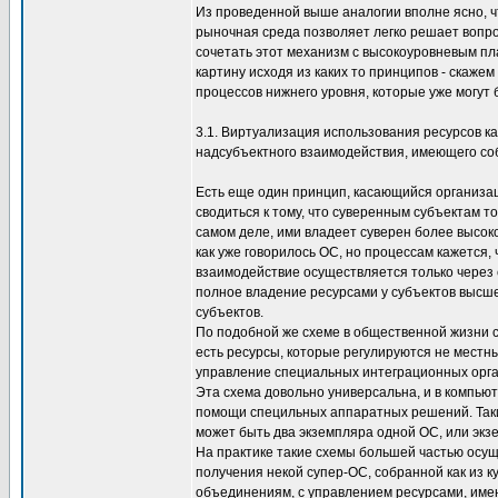
Из проведенной выше аналогии вполне ясно, 
рыночная среда позволяет легко решает вопро
сочетать этот механизм с высокоуровневым п
картину исходя из каких то принципов - скаж
процессов нижнего уровня, которые уже могут
3.1. Виртуализация использования ресурсов к
надсубъектного взаимодействия, имеющего со
Есть еще один принцип, касающийся организац
сводиться к тому, что суверенным субъектам т
самом деле, ими владеет суверен более высок
как уже говорилось ОС, но процессам кажется,
взаимодействие осуществляется только через 
полное владение ресурсами у субъектов высше
субъектов.
По подобной же схеме в общественной жизни 
есть ресурсы, которые регулируются не местн
управление специальных интеграционных орга
Эта схема довольно универсальна, и в компью
помощи специльных аппаратных решений. Таки
может быть два экземпляра одной ОС, или экз
На практике такие схемы большей частью осущ
получения некой супер-ОС, собранной как из 
объединениям, с управлением ресурсами, име