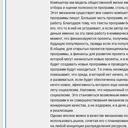
Компьютер как модель общественной жизни име
отбора и оценки полезности программ, столь 
Этот механизм существует вне самого компьюте
программы пишут. Большая часть программ, и
работу. Благодаря тому, что тексты программ 
его, что то в ней не устраивает, и если авто
деньги именно за эту свою работу в коммерче
момент, что финансируются проекты, получив
будущую популярность, правда если эта популя
В общем, для открытых проектов принципиальн
программы, а финансы для развития проекта на
которой могут начинаться новые проекты, и в 
будет создавать новые программы и проводить
программ будут находиться. Т.е очень неожид
показывают, что среда, в которой нет ничего,
и развиваться, если будет обеспеченна оценк
нечто новое, эфективность которого еще неизв
лету социализма. Напомню, что нерыночный сп
социализме. Это становиться возможным имен
программ и их совершенствования механизм оце
конкуренция качества, а не издержек, и в дел
и реализации.
Однако вполне можно в качестве механизма п
использовать рынок, сочетая его с планирова
на любой концепции распределения ресурсов, 