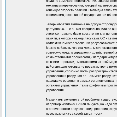
люди не замечают переключений, эффект в не
механизм переключения, который является спос
конечную скорость реакции. Очевидна связь эт
социализма, основанной на управлении обще
Теперь обратим внимание на другую сторону ра
доступна ОС. Т.е он мог специально, или по о
этого как правило было достаточно для непоп
памяти, в которых находилась сама ОС - т.е по
коллективном использовании ресурсов может ле
Можно добавить, что эта модель коллективног
советскую модель управления хозяйственной 
хозяйственными процессами, благодаря чему п
со всеми пороками, вытекающими из этой моде
действия, для которых не предусмотрена неко
управления, спокойно могли распространиться
управления и разрушая её. Таким же разруши
нашедшие решения в рамках установленных про
органами управления, такие конфликты просто
управления.
Механизмы лечения этой проблемы существуют,
например Windows ХР или Линукса, но надо ск
ограниченности ресурсов, когда решения, стр
невозможны из-за своей затратности.