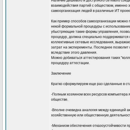
Наличие дешевого и доступного сетевого сое
взаимодействия партий с обществом, именно э
самоорганизация людей в различные ИТ проек
Как пример способов самоорганизации можно 
некой формальной процедуры с использование
убыстряющие такие формы управления, позвол
процедур, должна специально поддерживатся н
коллективные сетевые исследования, выражаю
затрат на эксперементы. Последнее позволит 
вследствие этого давления.
Можно добиваться аттестирования таких "кол
процедуру аттестации.
Заключение
Кратко сформулируем еще раз сделанные в ст
-Полным хозяином всех ресурсов компьютера 
обществе.
-Вполне очевидна аналогия между единицей ак
хозяйственную или общественную деятельност
-Механизм обеспечения отказоустойчивости пр