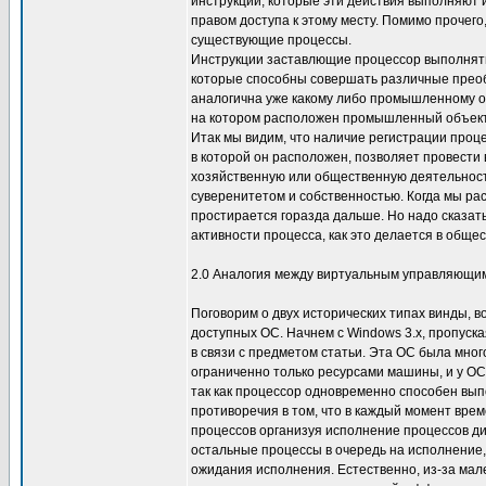
инструкций, которые эти действия выполняют и
правом доступа к этому месту. Помимо прочего
существующие процессы.
Инструкции заставлющие процессор выполнять
которые способны совершать различные преоб
аналогична уже какому либо промышленному об
на котором расположен промышленный объект
Итак мы видим, что наличие регистрации проце
в которой он расположен, позволяет провест
хозяйственную или общественную деятельность
суверенитетом и собственностью. Когда мы ра
простирается горазда дальше. Но надо сказать
активности процесса, как это делается в общес
2.0 Аналогия между виртуальным управляющим
Поговорим о двух исторических типах винды, 
доступных ОС. Начнем с Windows 3.x, пропуск
в связи с предметом статьи. Эта ОС была мног
ограниченно только ресурсами машины, и у ОС
так как процессор одновременно способен вып
противоречия в том, что в каждый момент врем
процессов организуя исполнение процессов д
остальные процессы в очередь на исполнение,
ожидания исполнения. Естественно, из-за ма