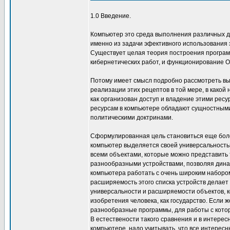
1.0 Введение.
Компьютер это среда выполнения различных де
именно из задачи эфективного использования 
Существует целая теория построения програм
кибернетических работ, и функционирование О
Потому имеет смысл подробно рассмотреть вы
реализации этих рецептов в той мере, в какой
как организован доступ и владение этими ресу
ресурсам в компьютере обладают сущностным
политическими доктринами.
Сформулированная цель становиться еще более
компьютер выделяется своей универсальность
всеми объектами, которые можно представить 
разнообразными устройствами, позволяя динам
компьютера работать с очень широким набором
расширяемость этого списка устройств делает
универсальности и расширяемости объектов, к
изобретения человека, как государство. Если 
разнообразные программы, для работы с котор
В естествености такого сравнения и в интерес
компьютере, надо учитывать, что все интерес