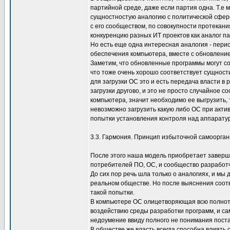
партийной среде, даже если партия одна. Т.е
сущностностую аналогию с политической сфер
с его сообществом, по совокупности протекани
конкуренцию разных ИТ проектов как аналог п
Но есть еще одна интересная аналогия - пер
обеспечения компьютера, вместе с обновление
Заметим, что обновленные программы могут со
что тоже очень хорошо соответствует сущност
для загрузки ОС это и есть передача власти в 
загрузки другово, и это не просто случайное с
компьютера, значит необходимо ее выгрузить, т
невозможно загрузить какую либо ОС при актив
попытки установления контроля над аппаратур
3.3. Гармония. Принцип избыточной самоорга
После этого наша модель приобретает заверше
потребителей ПО, ОС, и сообщество разработч
До сих пор речь шла только о аналогиях, и м
реальном обществе. Но после выяснения соот
такой попытки.
В компьютере ОС олицетворяющая всю полноту
воздействию среды разработки программ, и сам
недоумение ввиду полного не понимания поста
В обществе же власть всегда способна влиять 