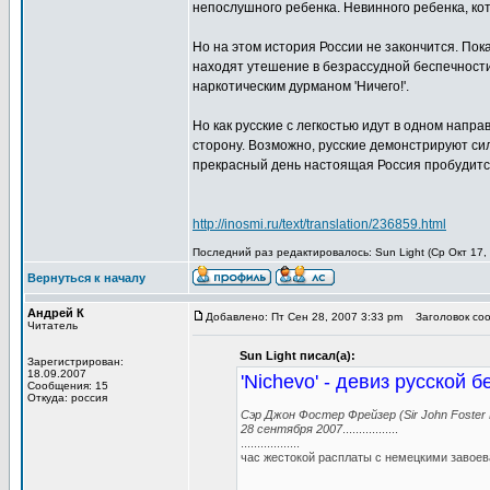
непослушного ребенка. Невинного ребенка, кот
Но на этом история России не закончится. По
находят утешение в безрассудной беспечности -
наркотическим дурманом 'Ничего!'.
Но как русские с легкостью идут в одном напр
сторону. Возможно, русские демонстрируют сил
прекрасный день настоящая Россия пробудится
http://inosmi.ru/text/translation/236859.html
Последний раз редактировалось: Sun Light (Ср Окт 17,
Вернуться к началу
Андрей К
Добавлено: Пт Сен 28, 2007 3:33 pm
Заголовок соо
Читатель
Sun Light писал(а):
Зарегистрирован:
18.09.2007
'Nichevo' - девиз русской 
Сообщения: 15
Откуда: россия
Сэр Джон Фостер Фрейзер (Sir John Foster 
28 сентября 2007
.................
..................
час жестокой расплаты с немецкими завоев