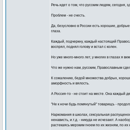
Речь идет о том, что русским людям, сегодня, зд
Проблем - не счесть.
Да, безусловно в России есть хорошие, добрые
глаза.
Каждый, подчеркну, каждый настоящий Правосла
воспрял, поднял голову и встал с колен.
Но уже много-много лет, у многих в глазах я ви
Что же нужно нам, русским, Православным сде
К сожалению, бедой множества добрых, хороши
аморфность и вялость.
А Россия-то - не стоит на месте. Она каждый де
"Не к ночи будь помянутый" товарищъ - продо
Наркомания в школах, сексуальная распущеност
ненависть, и.т.д. - никуда не исчезают. А нао
растекаясь мерзким гноем по их жизням, по и