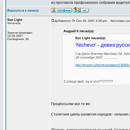
из протокола профсоюзного собрания водител
Вернуться к началу
Sun Light
Добавлено: Пт Сен 28, 2007 4:38 pm
Заголовок сооб
Читатель
Андрей К писал(а):
Зарегистрирован:
19.06.2007
Sun Light писал(а):
Сообщения: 36
'Nichevo' - девиз русс
Сэр Джон Фостер Фрейзер (Sir John 
28 сентября 2007
.................
http://inosmi.ru/text/translation/236859
Солнце моё, ну и что???????
Предпосылки все те же.
Столетние циклы развития народов - сильная 