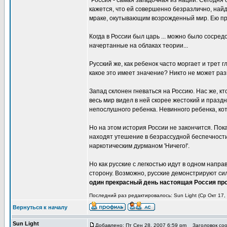
"Россия - самая загадочная из наций. Сегодня 
кажется, что ей совершенно безразлично, найд
мраке, окутывающим возрожденный мир. Ею пра
Когда в России был царь ... можно было сосре
начертанные на облаках теории...
Русский же, как ребенок часто моргает и трет 
какое это имеет значение? Никто не может разг
Запад склонен гневаться на Россию. Нас же, кт
весь мир видел в ней скорее жестокий и праздн
непослушного ребенка. Невинного ребенка, кот
Но на этом история России не закончится. По
находят утешение в безрассудной беспечности -
наркотическим дурманом 'Ничего!'.
Но как русские с легкостью идут в одном напр
сторону. Возможно, русские демонстрируют сил
один прекрасный день настоящая Россия про
Последний раз редактировалось: Sun Light (Ср Окт 17,
Вернуться к началу
Sun Light
Добавлено: Пт Сен 28, 2007 6:59 pm
Заголовок соо