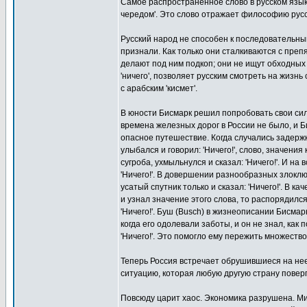
Самое распространенное слово в русском языке -
чередом'. Это слово отражает философию русс
Русский народ не способен к последовательны
признали. Как только они сталкиваются с преп
делают под ним подкоп; они не ищут обходных 
'ничего', позволяет русским смотреть на жизн
с арабским 'кисмет'.
В юности Бисмарк решил попробовать свои сил
времена железных дорог в России не было, и 
опасное путешествие. Когда случались задержк
улыбался и говорил: 'Ничего!', слово, значения
сугроба, ухмыльнулся и сказал: 'Ничего!'. И н
'Ничего!'. В довершении разнообразных злоклю
усатый спутник только и сказал: 'Ничего!'. В 
и узнал значение этого слова, то распорядилс
'Ничего!'. Буш (Busch) в жизнеописании Бисмар
когда его одолевали заботы, и он не знал, как
'Ничего!'. Это помогло ему пережить множеств
Теперь Россия встречает обрушившиеся на нее
ситуацию, которая любую другую страну повергл
Повсюду царит хаос. Экономика разрушена. Ми