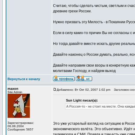
Считаю, чтобы сделать чистым, светлым и сча
древние грехи России.
Нужно призвать эту Милость - в Покаянии Русс
Если в силу каких-то причин Вы не согласны с
Но тогда давайте вместе искать другие реаль
Давайте наконец о России думать, реально, ясн
Давайте направим свои взоры в конкретную ка
молитвами Господу, и найдем выход
Вернуться к началу
maxon
Добавлено: Вт Окт 02, 2007 1:02 pm
Заголовок сооб
Site Admin
Sun Light писал(а):
А Россия-то - не стоит на месте. Она кажды
Зарегистрирован:
Это уже устарелый взгляд на ситуацию в Росси
06.08.2004
экономического взлёта. Это объективно. Идёт
Сообщения: 5657
телевизора и СМИ. Правда и там есть уже сдви