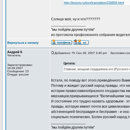
http://inosmi.ru/text/translation/236859.html
Солнце моё, ну и что???????
_________________
"мы пойдём другим путём"
из протокола профсоюзного собрания водител
Вернуться к началу
Андрей К
Добавлено: Пт Сен 28, 2007 3:46 pm
Заголовок соо
Читатель
Цитата:
Зарегистрирован:
18.09.2007
Главная, мощная сердцевина его [Русского
Сообщения: 15
Откуда: россия
Кстати, по поводу вот этого,приведённого Вам
Потому и жаждет русский народ правды ,что ник
истории православнообразного государства име
мерзавцев,прикрывающихся "Величайшими зада
И состояние это трудно назвать здоровьем - 
правды, которую имеют почти все цивилизован
абстиненцией бесправдия и бесправия - и она
социально психических. Болен русский народ,т
_________________
"мы пойдём другим путём"