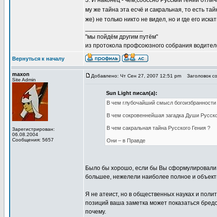
3. И наконец - чем,собссно Русский гений отли
му же тайна эта есчё и сакральная, то есть т
же) не только никто не видел, но и где его иска
_________________
"мы пойдём другим путём"
из протокола профсоюзного собрания водител
Вернуться к началу
maxon
Добавлено: Чт Сен 27, 2007 12:51 pm
Заголовок со
Site Admin
Sun Light писал(а):
В чем глубочайший смысл богоизбранности 
В чем сокровеннейшая загадка Души Русско
В чем сакральная тайна Русского Гения ?
Зарегистрирован:
06.08.2004
Сообщения: 5657
Они – в Правде
Было бы хорошо, если бы Вы сформулировали 
большее, нежелели наиболее полное и объек
Я не атеист, но в общественных науках и поли
позиций ваша заметка может показаться бредом
почему.