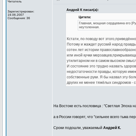
Читатель
Андрей К писал(а):
Зарегистрирован:
19.06.2007
Цитата:
Сообщения: 36
Главная, мощная сердцевина его [Р
неутоленная.
Кстати, по поводу вот этого,приведённ
Потому и жаждет русский народ правды 
сотен лет истории православнообразно
или иной кучки мерзавцев,прикрывающ
утилитарном ни в самом высоком смысл
И состояние это трудно назвать здоро
недостаточности правды, которую имею
собственные руки. Я бы назвал эту бол
других не менее тяжёлых синдромов - 
На Востоке есть пословица : "Светлая Эпоха н
а в России говорят, что "сильнее всего тьма пе
Сроки подошли, уважаемый
Андрей К.