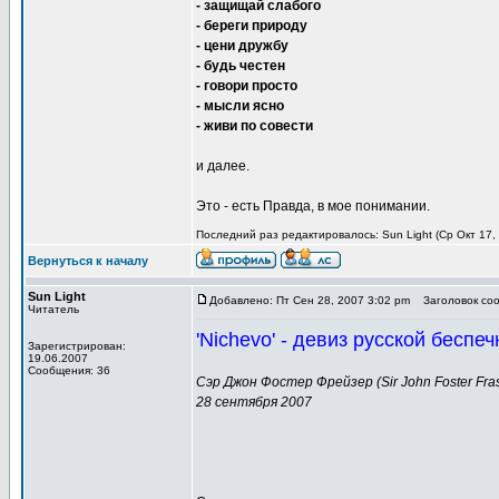
- защищай слабого
- береги природу
- цени дружбу
- будь честен
- говори просто
- мысли ясно
- живи по совести
и далее.
Это - есть Правда, в мое понимании.
Последний раз редактировалось: Sun Light (Ср Окт 17, 
Вернуться к началу
Sun Light
Добавлено: Пт Сен 28, 2007 3:02 pm
Заголовок сооб
Читатель
'Nichevo' - девиз русской беспе
Зарегистрирован:
19.06.2007
Сообщения: 36
Сэр Джон Фостер Фрейзер (Sir John Foster Fras
28 сентября 2007