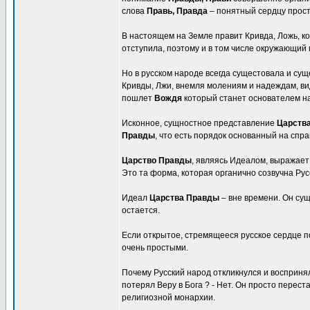
слова
Правь, Правда
– понятный сердцу прост
В настоящем на Земле правит Кривда, Ложь, ко
отступила, поэтому и в том числе окружающий
Но в русском народе всегда сущестовала и су
Кривды, Лжи, внемля молениям и надеждам, в
пошлет
Вождя
который станет основателем н
Исконное, сущностное представление
Царств
Правды
, что есть порядок основанный на спр
Царство Правды
, являясь Идеалом, выражает
Это та форма, которая органично созвучна Рус
Идеал
Царства Правды
– вне времени. Он сущ
остается.
Если открытое, стремящееся русское сердце п
очень простыми.
Почему Русский народ откликнулся и восприня
потерял Веру в Бога ? - Нет. Он просто перест
религиозной монархии.