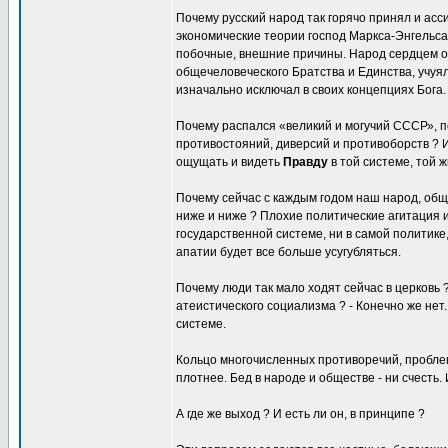
Почему русский народ так горячо принял и асс
экономические теории господ Маркса-Энгельса,
побочные, внешние причины. Народ сердцем 
общечеловеческого Братства и Единства, учуя
изначально исключал в своих концепциях Бога.
Почему распался «великий и могучий СССР», п
противостояний, диверсий и противоборств ? И
ощущать и видеть
Правду
в той системе, той 
Почему сейчас с каждым годом наш народ, общ
ниже и ниже ? Плохие политические агитация и
государственной системе, ни в самой политике
апатии будет все больше усугубляться.
Почему люди так мало ходят сейчас в церковь ?
атеистического социализма ? - Конечно же нет
системе.
Кольцо многочисленных противоречий, проблем
плотнее. Бед в народе и обществе - ни счесть
А где же выход ? И есть ли он, в принципе ?