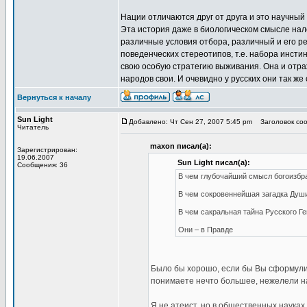
Нации отличаются друг от друга и это научный
Эта история даже в биологическом смысле нал
различные условия отбора, различный и его ре
поведенческих стереотипов, т.е. набора инст
свою особую стратегию выживания. Она и отраж
народов свои. И очевидно у русских они так ж
Вернуться к началу
Sun Light
Добавлено: Чт Сен 27, 2007 5:45 pm
Заголовок соо
Читатель
maxon писал(а):
Зарегистрирован:
19.06.2007
Sun Light писал(а):
Сообщения: 36
В чем глубочайший смысл богоизбра
В чем сокровеннейшая загадка Душ
В чем сакральная тайна Русского Ге
Они – в Правде
Было бы хорошо, если бы Вы сформулир
понимаете нечто большее, нежелели н
Я не атеист, но в общественных науках