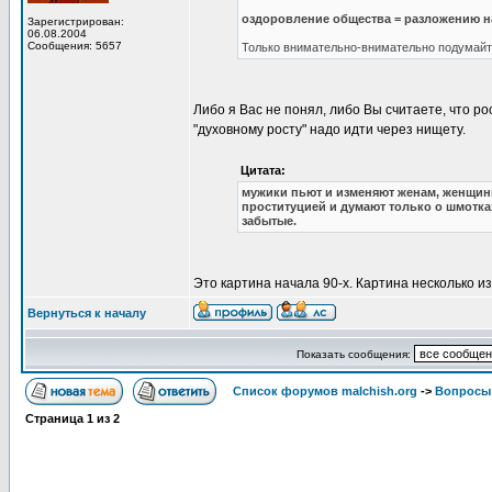
оздоровление общества = разложению 
Зарегистрирован:
06.08.2004
Сообщения: 5657
Только внимательно-внимательно подумайте
Либо я Вас не понял, либо Вы считаете, что ро
"духовному росту" надо идти через нищету.
Цитата:
мужики пьют и изменяют женам, женщин
проституцией и думают только о шмотках
забытые.
Это картина начала 90-х. Картина несколько из
Вернуться к началу
Показать сообщения:
Список форумов malchish.org
->
Вопросы
Страница
1
из
2