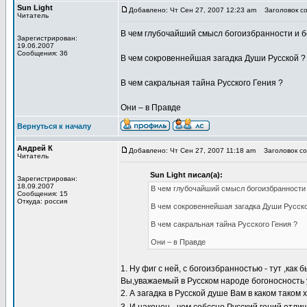
Sun Light
Добавлено: Чт Сен 27, 2007 12:23 am
Заголовок со
Читатель
В чем глубочайший смысл богоизбранности и б
Зарегистрирован:
19.06.2007
Сообщения: 36
В чем сокровеннейшая загадка Души Русской ?
В чем сакральная тайна Русского Гения ?
Они – в Правде
Вернуться к началу
Андрей К
Добавлено: Чт Сен 27, 2007 11:18 am
Заголовок со
Читатель
Sun Light писал(а):
Зарегистрирован:
18.09.2007
В чем глубочайший смысл богоизбранности 
Сообщения: 15
Откуда: россия
В чем сокровеннейшая загадка Души Русско
В чем сакральная тайна Русского Гения ?
Они – в Правде
1. Ну фиг с ней, с богоизбранностью - тут ,как
Вы,уважаемый в Русском народе богоносность 
2. А загадка в Русской душе Вам в каком тако