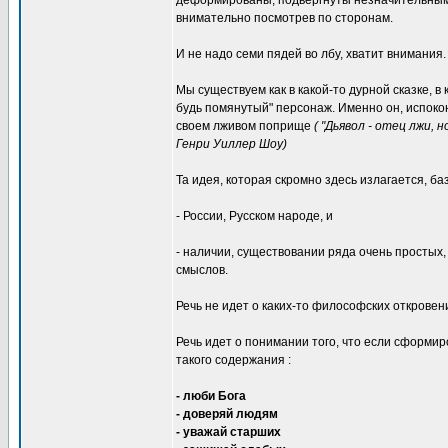
деформированы, подвергнуты незначительным,
внимательно посмотрев по сторонам.
И не надо семи пядей во лбу, хватит внимания.
Мы существуем как в какой-то дурной сказке, в
будь помянутый" персонаж. Именно он, испоко
своем лживом поприще
( "Дьявол - отец лжи,
Генри Уиллер Шоу)
Та идея, которая скромно здесь излагается, б
- России, Русском народе, и
- наличии, существовании ряда очень простых, 
смыслов.
Речь не идет о каких-то философских откровен
Речь идет о понимании того, что если сформир
такого содержания :
- люби Бога
- доверяй людям
- уважай старших