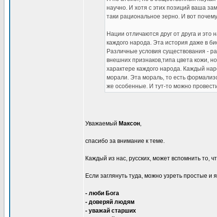
научно. И хотя с этих позиций ваша за
таки рациональное зерно. И вот почему
Нации отличаются друг от друга и это 
каждого народа. Эта история даже в б
Различные условия существования - раз
внешних признаков,типа цвета кожи, но
характере каждого народа. Каждый нар
морали. Эта мораль, то есть формализо
же особенные. И тут-то можно провест
Уважаемый
Максон
,
спасибо за внимание к теме.
Каждый из нас, русских, может вспомнить то, ч
Если заглянуть туда, можно узреть простые и 
- люби Бога
- доверяй людям
- уважай старших