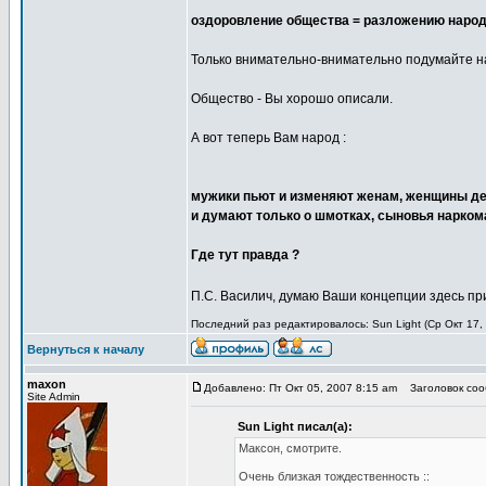
оздоровление общества = разложению наро
Только внимательно-внимательно подумайте на
Общество - Вы хорошо описали.
А вот теперь Вам народ :
мужики пьют и изменяют женам, женщины де
и думают только о шмотках, сыновья наркома
Где тут правда ?
П.С. Василич, думаю Ваши концепции здесь п
Последний раз редактировалось: Sun Light (Ср Окт 17,
Вернуться к началу
maxon
Добавлено: Пт Окт 05, 2007 8:15 am
Заголовок сооб
Site Admin
Sun Light писал(а):
Максон, смотрите.
Очень близкая тождественность ::