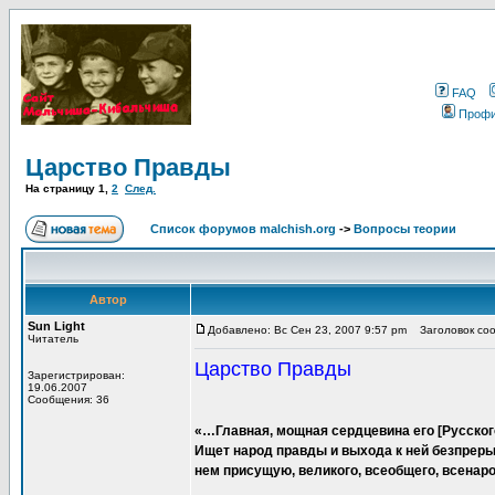
FAQ
Проф
Царство Правды
На страницу
1
,
2
След.
Список форумов malchish.org
->
Вопросы теории
Автор
Sun Light
Добавлено: Вс Сен 23, 2007 9:57 pm
Заголовок соо
Читатель
Царство Правды
Зарегистрирован:
19.06.2007
Сообщения: 36
«…Главная, мощная сердцевина его [Русског
Ищет народ правды и выхода к ней безпреры
нем присущую, великого, всеобщего, всенар