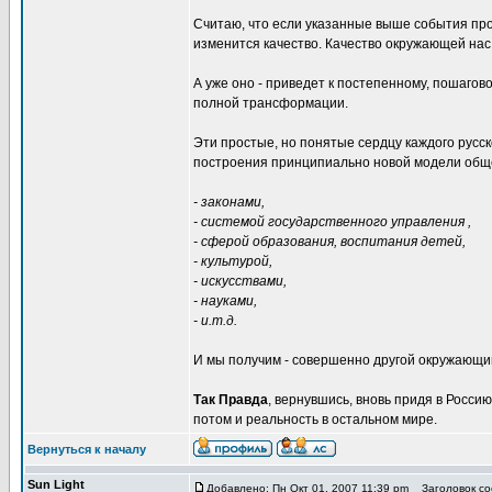
Считаю, что если указанные выше события про
изменится качество. Качество окружающей нас
А уже оно - приведет к постепенному, пошагов
полной трансформации.
Эти простые, но понятые сердцу каждого русс
построения принципиально новой модели обще
- законами,
- системой государственного управления ,
- сферой образования, воспитания детей,
- культурой,
- искусствами,
- науками,
- и.т.д.
И мы получим - совершенно другой окружающи
Так Правда
, вернувшись, вновь придя в Росси
потом и реальность в остальном мире.
Вернуться к началу
Sun Light
Добавлено: Пн Окт 01, 2007 11:39 pm
Заголовок соо