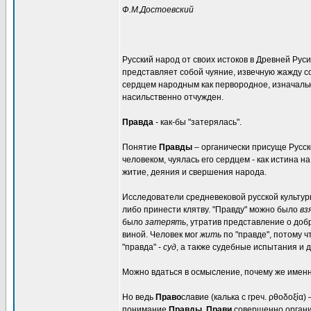
Ф.М.Достоевский
Русский народ от своих истоков в Древней Рус
представляет собой чуяние, извечную жажду с
сердцем народным как первородное, изначально
насильственно отчужден.
Правда
- как-бы "затерялась".
Понятие
Правды
– органически присуще Русск
человеком, чуялась его сердцем - как истина н
житие, деяния и свершения народа.
Исследователи средневековой русской культуры
либо принести клятву. "Правду" можно было
вз
было
затерять
, утратив представление о доб
виной. Человек мог
жить
по "правде", потому ч
"правда" -
суд
, а также судебные испытания и 
Можно вдаться в осмысление, почему же именн
Но ведь
Право
славие (калька с греч. ρθοδοξία)
понимание
Правды, Прави
совершенно органи