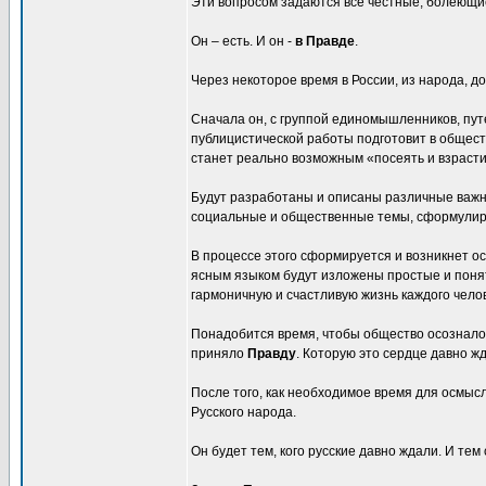
Эти вопросом задаются все честные, болеющие
Он – есть. И он -
в Правде
.
Через некоторое время в России, из народа, 
Сначала он, с группой единомышленников, пут
публицистической работы подготовит в общест
станет реально возможным «посеять и взрасти
Будут разработаны и описаны различные важ
социальные и общественные темы, сформулир
В процессе этого сформируется и возникнет о
ясным языком будут изложены простые и понят
гармоничную и счастливую жизнь каждого чело
Понадобится время, чтобы общество осознало 
приняло
Правду
. Которую это сердце давно ж
После того, как необходимое время для осмысл
Русского народа.
Он будет тем, кого русские давно ждали. И т