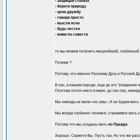
- защищай слабых
- береги природу
- цени дружбу
- говори просто
- мысли ясно
- будь честен
- живи по совести
то мы можем получить мощнейший, глубинный р
Почему ?
Потому, что именно Русскому Духу и Русской Д
В нас, в нашем народе, еще до его "рождения
Поэтому почти никто в мире, до сих пор, никогд
Мы никогда не жили «по уму». И не будем жить 
Мы всегда глубинно тянемся, стремимся жить 
Потому что мы созданы жить
по Правде.
Хорошо. Скажете Вы. Пусть так. Но что же ра