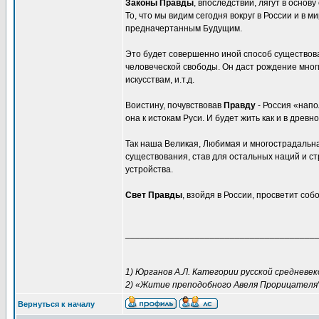
Законы Правды
, впоследствии, лягут в основ
То, что мы видим сегодня вокруг в России и в м
предначертанным Будущим.
Это будет совершенно иной способ существова
человеческой свободы. Он даст рождение мног
искусствам, и.т.д.
Воистину, почувствовав
Правду
- Россия «напо
она к истокам Руси. И будет жить как и в древн
Так наша Великая, Любимая и многострадальна
существования, став для остальных наций и 
устройства.
Свет Правды
, взойдя в России, просветит соб
______________________________________
1) Юрганов А.Л. Категории русской средневек
2) «Житие преподобного Авеля Прорицателя"
Вернуться к началу