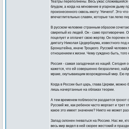
Театры переполнены. Весь ужас сложившейся с
блудом, а когда на мгновение в угарном дыму 
произнесенного сквозь икоту: 'Ничего!'. Это 
впечатлительных славян, которые так легко пе
В русском человеке странным образом сочетаю
свирепый из людей. Он - само противоречие. Он
поцелует и оплачет свою жертву. Он порочен п
диктату Николая Цедербаума, известного под 
Бронштейна, иначе Троцкого. Русский человек
отношением к жизни. Чему суждено быть, того н
Россия - самая загадочная из наций. Сегодня о
кажется, что ей совершенно безразлично, найд
мраке, окутывающим возрожденный мир. Ею пра
Когда в России был царь, глава Церкви, можно
лишь начертанные на облаках теории.
А тем временем поблизости раздается грохот 
Русский же, как ребенок часто моргает и трет 
какое это имеет значение? Никто не может разг
Запад склонен гневаться на Россию. Нас же, кт
весь мир видел в ней скорее жестокий и праздн