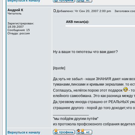
Вернуться к началу
Андрей К
Добавлено: Чт Сен 20, 2007 2:00 pm
Заголовок соо
Читатель
АКВ писал(а):
Зарегистрирован:
18.09.2007
Сообщения: 15
Откуда: россия
Ну а ваши то гипотезы что вам дают?
[/quote]
Да,чуть не забыл - наши ЗНАНИЯ дают нам воз
туманами,линзами и кривыми зеркалами. то ес
Соглашусь, нелёгок порою этот подарок
- т
елейного самообмана. Это как разница между 
Да,трезвому иногда страшно от РЕАЛЬНЫХ ужа
страшнее другого - порой до того доходит,что 
_________________
"мы пойдём другим путём"
из протокола профсоюзного собрания водител
Вернуться к началу