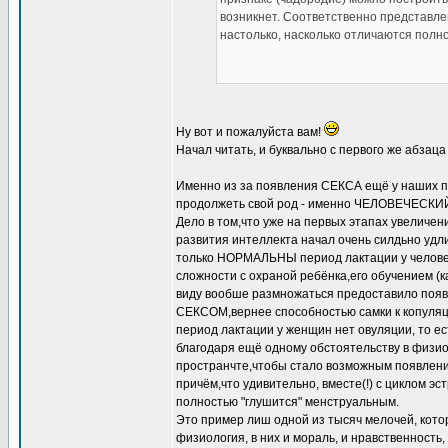
возникнет. Соответственно представле
настолько, насколько отличаются полн
Ну вот и пожалуйста вам!
Начал читать, и буквально с первого же абзац
Именно из за появления СЕКСА ещё у наших пр
продолжеть свой род - именно ЧЕЛОВЕЧЕСКИЙ
Дело в том,что уже на первых этапах увеличен
развития интеллекта начал очень силдьно удл
только НОРМАЛЬНЫ период лактации у человека,
сложности с охраной ребёнка,его обучением (к
виду вообше размножаться предоставило по
СЕКСОМ,вернее способностью самки к копуляци
период лактации у женщин нет овуляции, то ес
благодаря ещё одному обстоятельству в физио
пространчте,чтобы стало возможным появление
причём,что удивительно, вместе(!) с циклом э
полностью "глушится" менструальным.
Это пример лиш одной из тысяч мелочей, котор
физиология, в них и мораль, и нравственность,