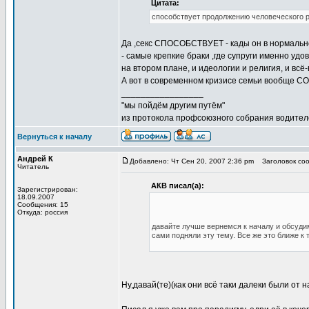
Цитата:
способствует продолжению человеческого р
Да ,секс СПОСОБСТВУЕТ - кады он в нормально
- самые крепкие браки ,где супруги именно удо
на втором плане, и идеологии и религия, и всё-
А вот в современном кризисе семьи вообще СО
_________________
"мы пойдём другим путём"
из протокола профсоюзного собрания водител
Вернуться к началу
Андрей К
Добавлено: Чт Сен 20, 2007 2:36 pm
Заголовок соо
Читатель
АКВ писал(а):
Зарегистрирован:
18.09.2007
Сообщения: 15
Откуда: россия
давайте лучше вернемся к началу и обсудим
сами подняли эту тему. Все же это ближе к
Ну,давай(те)(как они всё таки далеки были от 