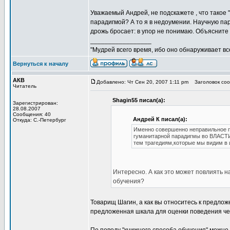
Уважаемый Андрей, не подскажете , что такое
парадигмой? А то я в недоумении. Научную па
дрожь бросает: в упор не понимаю. Объясните
_________________
"Мудрей всего время, ибо оно обнаруживает все 
Вернуться к началу
АКВ
Добавлено: Чт Сен 20, 2007 1:11 pm
Заголовок соо
Читатель
Shagin55 писал(а):
Зарегистрирован:
28.08.2007
Сообщения: 40
Андрей К писал(а):
Откуда: С.-Петербург
Именно совершенно неправильное
гуманитарной парадигмы во ВЛАСТИ 
тем трагедиям,которые мы видим в 
Интересно. А как это может повлиять 
обучения?
Товарищ Шагин, а как вы относитесь к предло
предложенная шкала для оценки поведения чел