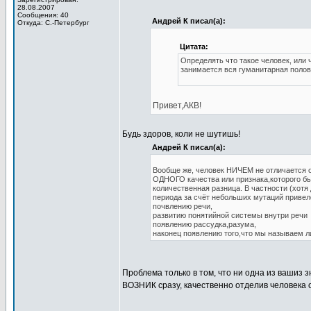
28.08.2007
Сообщения: 40
Андрей К писал(а):
Откуда: С.-Петербург
Цитата:
Определять что такое человек, или
занимается вся гуманитарная полов
Привет,АКВ!
Будь здоров, коли не шутишь!
Андрей К писал(а):
Вообще же, человек НИЧЕМ не отличается от
ОДНОГО качества или признака,которого бы 
количественная разница. В частности (хотя
периода за счёт небольших мутаций привело
почвлению речи,
развитию понятийной системы внутри речи
появлению рассудка,разума,
наконец появлению того,что мы называем 
Проблема только в том, что ни одна из вашиз
ВОЗНИК сразу, качественно отделив человека о