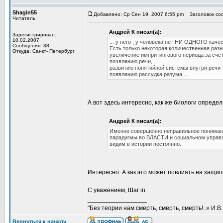
Shagin55
Добавлено: Ср Сен 19, 2007 6:55 pm
Заголовок соо
Читатель
Андрей К писал(а):
Зарегистрирован:
10.02.2007
... у него , у человека нет НИ ОДНОГО каче
Сообщения: 38
Есть только некоторая количественная разн
Откуда: Санкт- Петербург
увеличение импритингового периода за счё
почвлению речи,
развитию понятийной системы внутри речи
появлению рассудка,разума,...
А вот здесь интересно, как же биологи опреде
Андрей К писал(а):
Именно совершенно неправильное понима
парадигмы во ВЛАСТИ и социальном управле
видим в истории постоянно.
Интересно. А как это может повлиять на защи
С уважением, Шаг in.
_________________
"Без теории нам смерть, смерть, смерть!..» И.В
Вернуться к началу