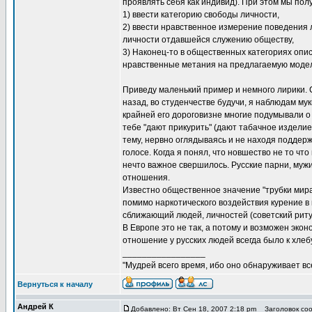
проявлять себя как индивид). При этом мы по
1) ввести категорию свободы личности,
2) ввести нравственное измерение поведения 
личности отдавшейся служению обществу,
3) Наконец-то в общественных категориях опис
нравственные метания на предлагаемую моде
Приведу маленький пример и немного лирики. С
назад, во студенчестве будучи, я наблюдам м
крайней его дороговизне многие подумывали о
тебе "дают прикурить" (дают табачное изделие
тему, нервно оглядываясь и не находя поддержк
голосе. Когда я понял, что новшество не то чт
нечто важное свершилось. Русские парни, муж
отношения.
Известно общественное значение "трубки мира
помимо наркотического воздействия курение 
сближающий людей, личностей (советский риту
В Европе это не так, а потому и возможен экон
отношение у русских людей всегда было к хлебу
_________________
"Мудрей всего время, ибо оно обнаруживает все 
Вернуться к началу
Андрей К
Добавлено: Вт Сен 18, 2007 2:18 pm
Заголовок соо