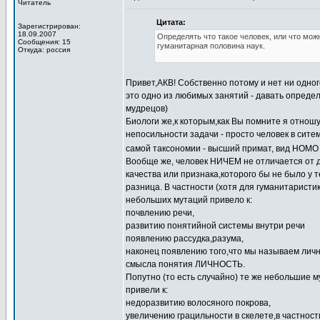
Читатель
Цитата:
Зарегистрирован:
18.09.2007
Определять что такое человек, или что мож
Сообщения: 15
гуманитарная половина наук.
Откуда: россия
Привет,АКВ! Собственно потому и нет ни одно
это одно из любимых занятий - давать опреде
мудрецов)
Биологи же,к которым,как Вы помните я отношу
непосильности задачи - просто человек в сите
самой таксономии - высший примат, вид HOM
Вообще же, человек НИЧЕМ не отличается от др
качества или признака,которого бы не было у 
разница. В частности (хотя для гуманитаристик
небольших мутаций привело к:
почвлению речи,
развитию понятийной системы внутри речи
появлению рассудка,разума,
наконец появлению того,что мы называем лич
смысла понятия ЛИЧНОСТЬ.
Попутно (то есть случайно) те же небольшие
привели к:
недоразвитию волосяного покрова,
увеличению грацильности в скелете,в частнос