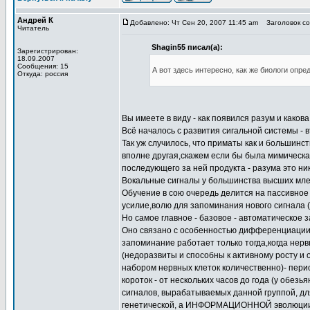
Андрей К
Добавлено: Чт Сен 20, 2007 11:45 am
Заголовок со
Читатель
Shagin55 писал(а):
Зарегистрирован:
18.09.2007
Сообщения: 15
А вот здесь интересно, как же биологи опр
Откуда: россия
Вы имеете в виду - как появился разум и каков
Всё началось с развития сигальной системы - в
Так уж случилось, что приматы как и большинс
вполне другая,скажем если бы была мимическая
последующего за ней продукта - разума это ник
Вокальные сигналы у большинства высших мле
Обучение в сою очередь делится на пассивное 
усилие,волю для запоминания нового сигнала (
Но самое главное - базовое - автоматическое 
Оно связано с особенностью дифференциации 
запоминание работает только тогда,когда не
(недоразвиты и способны к активному росту и
набором нервных клеток количественно)- перио
короток - от нескольких часов до года (у обез
сигналов, вырабатываемых данной группой, дл
генетической, а ИНФОРМАЦИОННОЙ эволюции и