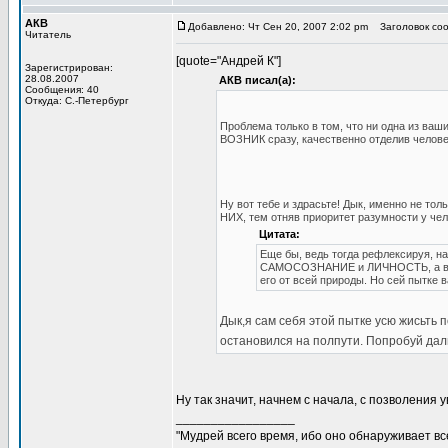
АКВ
Добавлено: Чт Сен 20, 2007 2:02 pm
Заголовок соо
Читатель
[quote="Андрей К"]
Зарегистрирован:
28.08.2007
АКВ писал(а):
Сообщения: 40
Откуда: С.-Петербург
Проблема только в том, что ни одна из ва
ВОЗНИК сразу, качественно отделив человек
Ну вот тебе и здрасьте! Дык, именно не тол
НИХ, тем отняв приоритет разумности у чел
Цитата:
Еще бы, ведь тогда рефлексируя, н
САМОСОЗНАНИЕ и ЛИЧНОСТЬ, а вмес
его от всей природы. Но сей пытке 
Дык,я сам себя этой пытке усю жисьть 
остановился на полпути. Попробуй дал
Ну так значит, начнем с начала, с позволени
_________________
"Мудрей всего время, ибо оно обнаруживает все 