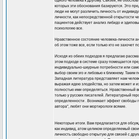
одного человека к другому. Связей, не обосл
которых эти обоснования базируются. Это п
люди не могут различить личность от индивиду
личности, как непосредственной открытости че
пациентов действует анализ либидо и эдиповы
психологию все.
Нравственное состояние человека-личности ан
об этом тоже все, если только кто не захочет п
Исходя из обеих подходов я предлагаю рассмат
этом подходе в системе сразу помещается пр
индивидуально-шкурные потребности или самоп
выбор своим эго и либовью к ближнему. Таким 
Западная литература представляет нам челов
выражая идею злодейства, но затем может и из
полностью ими определяться. Нравственный вы
только у русских писателей. Литературный ге
определенности . Возникает эффект свободы г
автора", любят они мортирологи всякие.
Некоторые итоги. Вам предлагается для обсуж
как индивид, атом целиком определяемый своими
личность свободно открытую для связей с друг