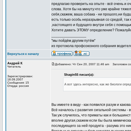
предлагаю проверить на опыте - всё очень и о
слова. Хотя бы на минуту.что уже крайне тяже
себя,скажем, ваша собака - ни прошого,ни бу
есть только особь неразрывная со средой, так
,настоящего и будущего внутри себя с помощь
Хотите давать ЭТОМУ определение? Пожалуйст
_________________
"мы пойдём другим путём"
из протокола профсоюзного собрания водител
Вернуться к началу
Андрей К
Добавлено: Чт Сен 20, 2007 11:46 am
Заголовок со
Читатель
Shagin55 писал(а):
Зарегистрирован:
18.09.2007
Сообщения: 15
А вот здесь интересно, как же биологи опр
Откуда: россия
Вы имеете в виду - как появился разум и каков
Всё началось с развития сигальной системы - в
Так уж случилось, что приматы как и большинс
вполне другая,скажем если бы была мимическая
последующего за ней продукта - разума это ник