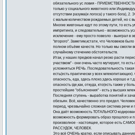
обязательного ус ловия - ПРИЕМСТВЕННОСТИ 
только у социального животного или Индивиду
отсутствии разума(и логоса) у такого бога), 2
с малым количеством рождаемых детей, но с вы
Многие живтоные идут по этому пути, то есть
импритинга, и следовательно - возможность у
исключение - ему просто повезло - выиграл в э
"второго". Заметим,кстати, что Человеков было 
полном объёме качеств. Но только мы смогли в
случайному стечению обстоятельств.
Итак, у наших предков начал резко расти пери
участвком" - они очень часто мутируют, то ест
усложняться РЕЧЬ. Последовательность такая -
есть(есть практически у всех млекопитающих)
опасность, еда, здесь плохо,здесь хорошо и т
опасность где,как, откуда, кто(есть также у б
простейшие "объяснения" - есть у высших млек
Последняя ступень - выработка понятий и зача
обезьян. Всё, качественно это предел. Чело
период, чрезвычайно сложная система речи и 
Она даёт возможность ТОТАЛЬНОГО кодировани
возможность формировать образ прошлого и 
произволное - настоящее, которое есть СА
РАССУДОК, ЧЕЛОВЕК.
Это всё ОЧЕНЬ кратко, если описывать данную