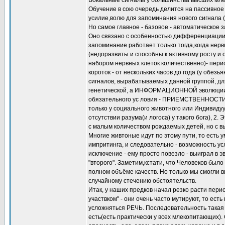
Вокальные сигналы у большинства высших мле
Обучение в сою очередь делится на пассивное 
усилие,волю для запоминания нового сигнала (
Но самое главное - базовое - автоматическое 
Оно связано с особенностью дифференциации 
запоминание работает только тогда,когда не
(недоразвиты и способны к активному росту и
набором нервных клеток количественно)- перио
короток - от нескольких часов до года (у обез
сигналов, вырабатываемых данной группой, дл
генетической, а ИНФОРМАЦИОННОЙ эволюции и
обязательного ус ловия - ПРИЕМСТВЕННОСТИ 
только у социального животного или Индивиду
отсутствии разума(и логоса) у такого бога), 2
с малым количеством рождаемых детей, но с вы
Многие живтоные идут по этому пути, то есть
импритинга, и следовательно - возможность у
исключение - ему просто повезло - выиграл в э
"второго". Заметим,кстати, что Человеков было 
полном объёме качеств. Но только мы смогли в
случайному стечению обстоятельств.
Итак, у наших предков начал резко расти пери
участвком" - они очень часто мутируют, то ест
усложняться РЕЧЬ. Последовательность такая -
есть(есть практически у всех млекопитающих)