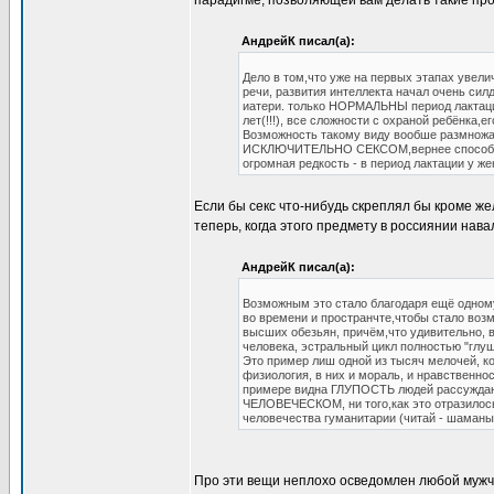
парадигме, позволяющей вам делать такие пр
АндрейК писал(а):
Дело в том,что уже на первых этапах увели
речи, развития интеллекта начал очень сил
иатери. только НОРМАЛЬНЫ период лактации
лет(!!!), все сложности с охраной ребёнка,
Возможность такому виду вообше размножа
ИСКЛЮЧИТЕЛЬНО СЕКСОМ,вернее способност
огромная редкость - в период лактации у же
Если бы секс что-нибудь скреплял бы кроме же
теперь, когда этого предмету в россиянии нава
АндрейК писал(а):
Возможным это стало благодаря ещё одному
во времени и пространчте,чтобы стало воз
высших обезьян, причём,что удивительно, 
человека, эстральный цикл полностью "глу
Это пример лиш одной из тысяч мелочей, ко
физиология, в них и мораль, и нравственнос
примере видна ГЛУПОСТЬ людей рассуждающ
ЧЕЛОВЕЧЕСКОМ, ни того,как это отразилось
человечества гуманитарии (читай - шаманы 
Про эти вещи неплохо осведомлен любой мужчи