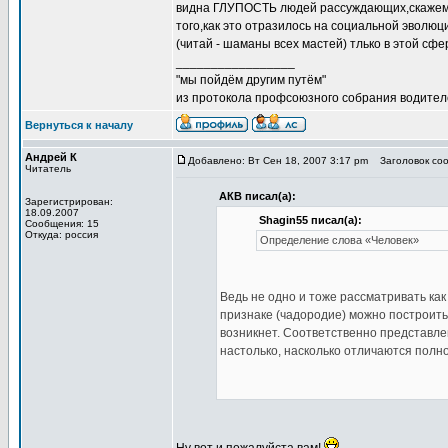
видна ГЛУПОСТЬ людей рассуждающих,скажем, 
того,как это отразилось на социальной эволю
(читай - шаманы всех мастей) тлько в этой сфе
_________________
"мы пойдём другим путём"
из протокола профсоюзного собрания водител
Вернуться к началу
Андрей К
Добавлено: Вт Сен 18, 2007 3:17 pm
Заголовок соо
Читатель
АКВ писал(а):
Зарегистрирован:
18.09.2007
Shagin55 писал(а):
Сообщения: 15
Откуда: россия
Определение слова «Человек»
Ведь не одно и тоже рассматривать как
признаке (чадородие) можно построить 
возникнет. Соответственно представле
настолько, насколько отличаются полн