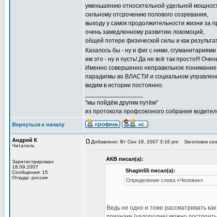
уменьшению относительной удельной мощност
сильному отсрочению полового созревания,
выходу у самок продолжительности жизни за 
очень замедленному развитию локомоций,
общей потере физической силы и как результа
Казалось бы - ну и фиг с ними, сгуманитариями
им это - ну и пусть! Да не всё так просто!!! Оче
Именно совершенно неправильное понимание
парадигмы во ВЛАСТИ и социальном управлени
видим в истории постоянно.
_________________
"мы пойдём другим путём"
из протокола профсоюзного собрания водител
Вернуться к началу
Андрей К
Добавлено: Вт Сен 18, 2007 3:16 pm
Заголовок соо
Читатель
АКВ писал(а):
Зарегистрирован:
18.09.2007
Shagin55 писал(а):
Сообщения: 15
Откуда: россия
Определение слова «Человек»
Ведь не одно и тоже рассматривать как
признаке (чадородие) можно построить 