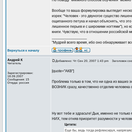
По поводу "книжного способа обучения" можно д
Вообще то ваша формулировка выглядит неско
изрек: "Человек - это двуногое существо лише
ощипанного петуха и начал объяснять, что это п
лишенное перьев и с широкими ногтями"), но к
книги. Чувствую, что в отношении российской 
_________________
"Мудрей всего время, ибо оно обнаруживает все 
Вернуться к началу
Андрей К
Добавлено: Чт Сен 20, 2007 1:43 pm
Заголовок соо
Читатель
[quote="АКВ"]
Зарегистрирован:
18.09.2007
Сообщения: 15
Проблема только в том, что ни одна из вашиз
Откуда: россия
ВОЗНИК сразу, качественно отделив человека о
Ну вот тебе и здрасьте! Дык, именно не только
НИХ, тем отняв приоритет разумности у челове
Цитата:
Еще бы, ведь тогда рефлексируя, напряга