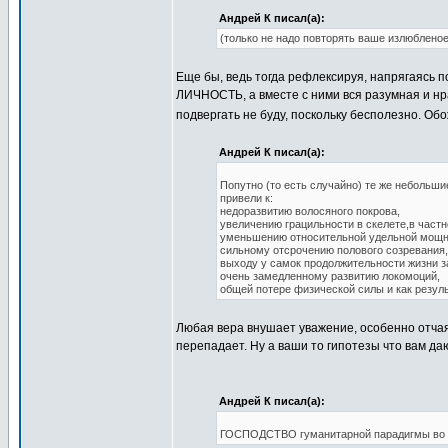
Андрей К писал(а):
(только не надо повторять ваше излюблен
Еще бы, ведь тогда рефлексируя, напрягаясь
ЛИЧНОСТЬ, а вместе с ними вся разумная и нр
подвергать не буду, поскольку бесполезно. Об
Андрей К писал(а):
Попутно (то есть случайно) те же небольш
привели к:
недоразвитию волосяного покрова,
увеличению грацильности в скелете,в част
уменьшению относительной удельной мощн
сильному отсрочению полового созревания,
выходу у самок продолжительности жизни 
очень замедленному развитию локомоций,
общей потере физической силы и как резуль
Любая вера внушает уважение, особенно отчаян
перепадает. Ну а ваши то гипотезы что вам да
Андрей К писал(а):
ГОСПОДСТВО гуманитарной парадигмы во