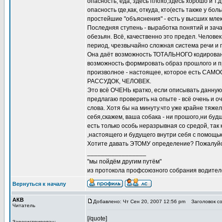
опасность, еда, здесь плохо,здесь хорошо и т
опасность где,как, откуда, кто(есть также у б
простейшие "объяснения" - есть у высших млек
Последняя ступень - выработка понятий и зача
обезьян. Всё, качественно это предел. Чело
период, чрезвычайно сложная система речи и 
Она даёт возможность ТОТАЛЬНОГО кодировани
возможность формировать образ прошлого и 
произволное - настоящее, которое есть СА
РАССУДОК, ЧЕЛОВЕК.
Это всё ОЧЕНЬ кратко, если описывать данную
предлагаю проверить на опыте - всё очень и о
слова. Хотя бы на минуту.что уже крайне тяже
себя,скажем, ваша собака - ни прошого,ни бу
есть только особь неразрывная со средой, так
,настоящего и будущего внутри себя с помощь
Хотите давать ЭТОМУ определение? Пожалуйст
_________________
"мы пойдём другим путём"
из протокола профсоюзного собрания водител
Вернуться к началу
АКВ
Добавлено: Чт Сен 20, 2007 12:56 pm
Заголовок со
Читатель
[/quote]
Зарегистрирован: