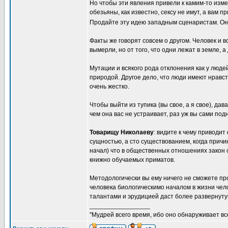
Но чтобы эти явления привели к камим-то изм
обезьяны, как известно, сексу не имут, а вам п
Продайте эту идею западным сценаристам. Они
Факты же говорят совсем о другом. Человек и
вымерли, но от того, что одни лежат в земле, 
Мутации и всякого рода отклонения как у людей
природой. Другое дело, что люди имеют нравс
очень жестко.
Чтобы выйти из тупика (вы свое, а я свое), д
чем она вас не устраивает, раз уж вы сами под
Товарищу Николаеву
: видите к чему приводи
сущностью, а сто существованием, когда причи
начал) что в общественных отношениях закон с
книжно обучаемых приматов.
Методологически вы ему ничего не сможете прот
человека биологическимо началом в жизни чел
талантами и эрудицией даст более развернуту
_________________
"Мудрей всего время, ибо оно обнаруживает все 