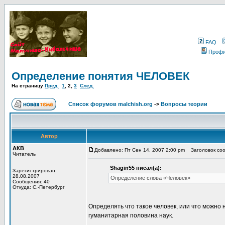
FAQ
Проф
Определение понятия ЧЕЛОВЕК
На страницу
Пред.
1
,
2
,
3
След.
Список форумов malchish.org
->
Вопросы теории
Автор
АКВ
Добавлено: Пт Сен 14, 2007 2:00 pm
Заголовок соо
Читатель
Shagin55 писал(а):
Зарегистрирован:
28.08.2007
Определение слова «Человек»
Сообщения: 40
Откуда: С.-Петербург
Определять что такое человек, или что можно 
гуманитарная половина наук.