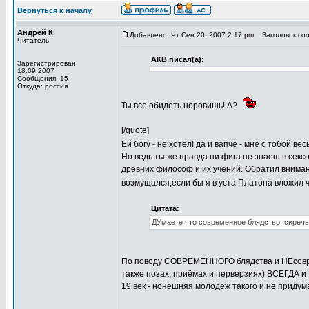
Вернуться к началу
Андрей К
Добавлено: Чт Сен 20, 2007 2:17 pm
Заголовок соо
Читатель
АКВ писал(а):
Зарегистрирован:
18.09.2007
Сообщения: 15
Откуда: россия
Ты все обидеть норовишь! А?
[/quote]
Ей богу - не хотел! да и вапче - мне с тобой в
Но ведь ты же правда ни фига не знаеш в секс
древних философ и их учений. Обратил вниман
возмущался,если бы я в уста Платона вложил 
Цитата:
ДУмаете что современное блядство, сиречь 
По поводу СОВРЕМЕННОГО блядства и НЕсовреме
также позах, приёмах и перверзиях) ВСЕГДА и В
19 век - нонешняя молодеж такого и не придум