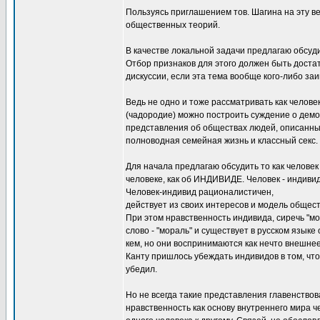
Пользуясь приглашением тов. Шагина на эту ве
общественных теорий.
В качестве локальной задачи предлагаю обсуд
Отбор признаков для этого должен быть доста
дискуссии, если эта тема вообще кого-либо заи
Ведь не одно и тоже рассматривать как челове
(чадородие) можно построить суждение о демог
представления об обществах людей, описанных
полноводная семейная жизнь и классный секс.
Для начала предлагаю обсудить то как человек
человеке, как об ИНДИВИДЕ. Человек - индивид
Человек-индивид рационалистичен,
действует из своих интересов и модель общест
При этом нравственность индивида, сиречь "мор
слово - "мораль" и существует в русском язык
кем, но они воспринимаются как нечто внешне
Канту пришлось убеждать индивидов в том, что 
убедил.
Но не всегда такие представления главенствов
нравственность как основу внутреннего мира ч