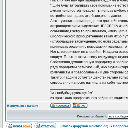
Писал я уже вам про парадигму, едри её в кочер
".....Не буду затрагивать своё понимание есте
думаю неясностей нет,хотя ты неправ глубоко 
потреблении - давно это было,очень давно.
А вот гуманитаризм определяю для себя очень 
антропоцентризм,выделение ЧЕЛОВЕКА из общ
особенного,к чему то призванного, имеющего в
биологического,приобретённого каким лтбо пу
- глубочайшее заблуждение,что если отдельн
принимать решения с помощью интеллекта,то н
Нет,категорически не способен. И задача естес
социум. Только в этом я вижу следующую ступен
Собственно,гуманитарную парадигму я вообще н
ряду парадигмы религиозный, ибо в гуманитариз
коммунисты и православные - и две стороны од
Так что, пардигм остаётся действительно тольк
совершенно напрсно натянула на себя научное 
_________________
"мы пойдём другим путём"
из протокола профсоюзного собрания водител
Вернуться к началу
Показать сообщения:
Список форумов malchish.org
->
Вопросы