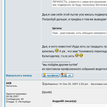
ЛИЧНОСТЬ, а вместе с ними вся разумная и
вас подвергать не буду, поскольку бесполе
Дык,я сам себя этой пытке усю жисьть подверг
Попробуй дальше, и придёш к тем же выводам
Цитата:
Нам , христианам, хоть обещано немеряно б
Дык, и енто известно! Иуда хоть за тридцать т
купились
А уж , что вам "понемногу перепад
Культодилер, тэ,се,зеть
_________________
"мы пойдём другим путём"
из протокола профсоюзного собрания водител
Вернуться к началу
АКВ
Добавлено: Чт Сен 20, 2007 1:53 pm
Заголовок соо
Читатель
[/quote]
Зарегистрирован:
28.08.2007
Сообщения: 40
АндрейК писал(а):
Откуда: С.-Петербург