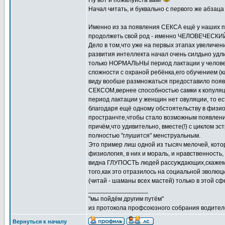
Ну вот и пожалуйста вам!
Начал читать, и буквально с первого же абзац
Именно из за появления СЕКСА ещё у наших пр
продолжеть свой род - именно ЧЕЛОВЕЧЕСКИЙ
Дело в том,что уже на первых этапах увеличен
развития интеллекта начал очень силдьно удл
только НОРМАЛЬНЫ период лактации у человека,
сложности с охраной ребёнка,его обучением (к
виду вообше размножаться предоставило по
СЕКСОМ,вернее способностью самки к копуляци
период лактации у женщин нет овуляции, то ес
благодаря ещё одному обстоятельству в физио
пространчте,чтобы стало возможным появление
причём,что удивительно, вместе(!) с циклом э
полностью "глушится" менструальным.
Это пример лиш одной из тысяч мелочей, котор
физиология, в них и мораль, и нравственность,
видна ГЛУПОСТЬ людей рассуждающих,скажем, 
того,как это отразилось на социальной эволю
(читай - шаманы всех мастей) только в этой сф
_________________
"мы пойдём другим путём"
из протокола профсоюзного собрания водител
Вернуться к началу