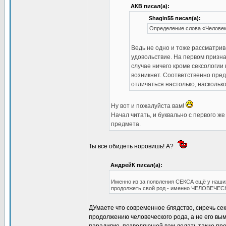
АКВ писал(а):
Shagin55 писал(а):
Определение слова «Челове
Ведь не одно и тоже рассматрива
удовольствие. На первом призна
случае ничего кроме сексологии 
возникнет. Соответственно пре
отличаться настолько, наскольк
Ну вот и пожалуйста вам!
Начал читать, и буквально с первого 
предмета.
Ты все обидеть норовишь! А?
АндрейК писал(а):
Именно из за появления СЕКСА ещё у наших 
продолжеть свой род - именно ЧЕЛОВЕЧЕС
ДУмаете что современное блядство, сиречь сек
продолжению человеческого рода, а не его вы