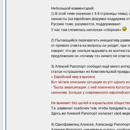
Небольшой комментарий:
1) В этой теме (начиная с 4-й страницы темы)
сионисты (на еврейских форумах поддержка о
Русские тоже, разумеется, поддерживают.
У нас там сложилась неплохая «сборная»
2) Пытающийся перехватить инициативу раввин
от прямого ответа на вопросы он уходит; при 
говорит, что-де «нельзя вырывать из контекста
предложение он «почему-то» ничего не ответил
3) Алексей Рапопорт сообщил ещё много интере
статья-«страшилка» из Комсомольской правды [1
« Еврейский мир в кризисе.
Вот чёткое описание ситуации из уст одного и
- "Была эмансипация, с ней покончила Катастро
сионизме. Больше у современного европейского
Не выживет без целей и израильское общество
Т.е. раввинат озабочен тем, чтобы придумать 
Здесь же Алексей Рапопорт излагает своё вид
4) Однофамилец Алексея, Александр Рапопор
Алексею Рапопорт «медвежью услугу», сообщив