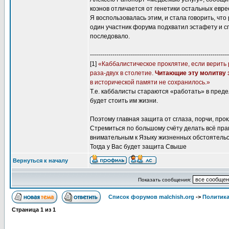
коэнов отличается от генетики остальных евре
Я воспользовалась этим, и стала говорить, что
один участник форума подхватил эстафету и с
последовало.
--------------------------------------------------------------------
[1]
«Каббалистическое проклятие, если верить 
раза-двух в столетие.
Читающие эту молитву з
в исторической памяти не сохранилось.»
Т.е. каббалисты стараются «работать» в преде
будет стоить им жизни.
Поэтому главная защита от сглаза, порчи, прокл
Стремиться по большому счёту делать всё пра
внимательным к Языку жизненных обстоятельс
Тогда у Вас будет защита Свыше
Вернуться к началу
Показать сообщения:
Список форумов malchish.org
->
Политика
Страница
1
из
1