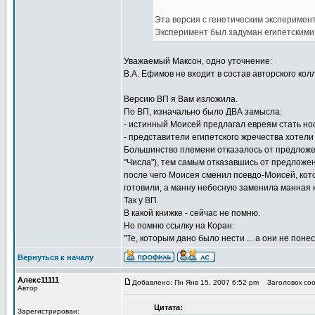
Эта версия с генетическим экспериме
Эксперимент был задуман египетскими
Уважаемый Максон, одно уточнение:
В.А. Ефимов не входит в состав авторского кол
Версию ВП я Вам изложила.
По ВП, изначально было ДВА замысла:
- истинный Моисей предлагал евреям стать н
- представители египетского жречества хотели
Большинство племени отказалось от предложен
"Числа"), тем самым отказавшись от предложе
после чего Моисея сменил псевдо-Моисей, кото
готовили, а манну небесную заменила манная 
Так у ВП.
В какой книжке - сейчас не помню.
Но помню ссылку на Коран:
"Те, которым дано было нести ... а они не понес
Вернуться к началу
Алекс11111
Добавлено: Пн Янв 15, 2007 6:52 pm
Заголовок сооб
Автор
Цитата:
Зарегистрирован: