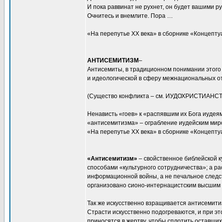
И пока раввинат не рухнет, он будет вашими ру
Очнитесь и внемлите. Пора …
«На перепутье XX века» в сборнике «Концептуа
АНТИСЕМИТИЗМ
–
Антисемиты, в традиционном понимании этого
и идеологической в сферу межнациональных о
(Существо конфликта – см. ИУДОХРИСТИАНСТ
Ненависть «гоев» к «распявшим их Бога иудея
«антисемитизма» – ограбление иудейским миром
«На перепутье XX века» в сборнике «Концептуа
«Антисемитизм»
– свойственное библейской к
способами «культурного сотрудничества»; а р
информационной войны, а не печальное следс
организовано сионо-интернацистским высшим р
Так же искусственно взращивается антисемитиз
Страсти искусственно подогреваются, и при э
приносятся в жертву, чтобы сплотить оставши