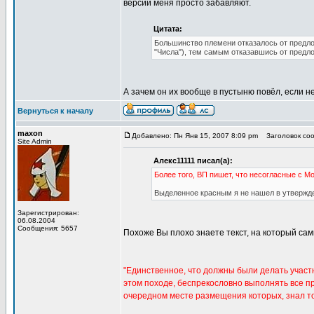
версии меня просто забавляют.
Цитата:
Большинство племени отказалось от предлож
"Числа"), тем самым отказавшись от предл
А зачем он их вообще в пустыню повёл, если н
Вернуться к началу
maxon
Добавлено: Пн Янв 15, 2007 8:09 pm
Заголовок сооб
Site Admin
Алекс11111 писал(а):
Более того, ВП пишет, что несогласные с М
Выделенное красным я не нашел в утвержд
Зарегистрирован:
06.08.2004
Сообщения: 5657
Похоже Вы плохо знаете текст, на который сам
"Единственное, что должны были делать участ
этом походе, беспрекословно выполнять все п
очередном месте размещения которых, знал то