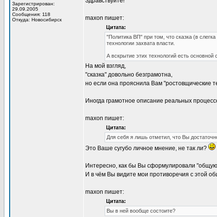
Здравствуйте!
Зарегистрирован:
29.09.2005
Сообщения: 118
maxon пишет:
Откуда: Новосибирск
Цитата:
"Политика ВП" при том, что сказка (в слег
технологии захвата власти.
А вскрытие этих технологий есть основной 
На мой взгляд,
"сказка" довольно безграмотна,
но если она прояснила Вам "ростовщические тех
Иногда грамотное описание реальных процессов
maxon пишет:
Цитата:
Для себя я лишь отметил, что Вы достаточн
Это Ваше сугубо личное мнение, не так ли?
Интересно, как бы Вы сформулировали "общую
И в чём Вы видите мои противоречия с этой о
maxon пишет:
Цитата:
Вы в ней вообще состоите?