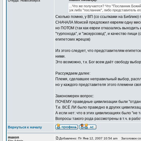
Откуда: Новосибирск
...Что же получается? Что "Посланник Бож
уж либо "посланник", либо представитель е
Сколько помню, у ВП (со ссылками на Библию) г
СНАЧАЛА Моисей предложил евреям одну мисси
но ПОТОМ (так как евреи отказались выходить 
"турпохода", и "экскурсовод", и качество пищи
египетских жрецов)
Из этого следует, что представителям египетс
ними.
Это возможно, т.к. Бог всем даёт свободу выбор
Рассуждаем далее:
Племя, сделавшее неправильный выбор, распла
но у каждого представителя этого племени св
Закономерен вопрос:
ПОЧЕМУ праведные цивилизации были "отдан
Т.е. ВСЁ ЛИ было праведно в других цивилиза
А если нет: что в этих цивилизациях было "не т
Вопросы такого рода рассмотрены в т.ч. в раб
Вернуться к началу
maxon
Добавлено: Пт Янв 12, 2007 10:54 am
Заголовок соо
Site Admin