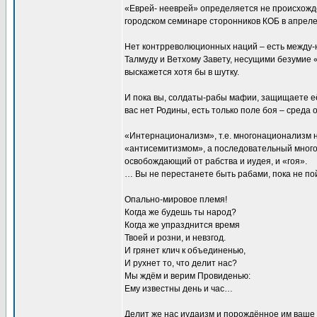
«Еврей- нееврей» определяется не происхожд
городском семинаре сторонников КОБ в апреле 
Нет контрреволюционных наций – есть между-
Талмуду и Ветхому Завету, несущими безумие «
выскажется хотя бы в шутку.
И пока вы, солдаты-рабы мафии, защищаете её
вас нет Родины, есть только поле боя – среда
«Интернационализм», т.е. многонационализм н
«антисемитизмом», а последовательный мног
освобождающий от рабства и иудея, и «гоя».
… Вы не перестанете быть рабами, пока не пой
Опально-мировое племя!
Когда же будешь ты народ?
Когда же упразднится время
Твоей и розни, и невзгод.
И грянет клич к объединенью,
И рухнет то, что делит нас?
Мы ждём и верим Провиденью:
Ему известны день и час…
Делит же нас иудаизм и порождённое им ваше 