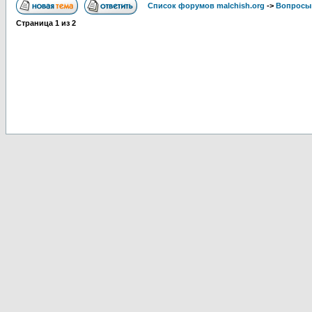
Список форумов malchish.org
->
Вопросы
Страница
1
из
2