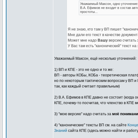
Уважаемый Максон, одно уточнение
В.А. Ефимов не входит в состав авт
простоты...
Я не знаю, кто там у ВП пишет "канони
Мне дали его текст в качестве документ
Может мне надо
Вашу
версию считать 
У Вас там есть "канонический" текст на
Уважаемый Максон, ещё несколько уточнений:
1) ВП и КПЕ - это не одно и то же:
ВП - авторы КОБы, КОБа - теоретическая пла
но по некоторым тактическим вопросам у ВП и 
так, как каждый считает правильным)
2) В.А. Ефимов в КПЕ давно не состоит (когда 
КПЕ, почему-то посчитав, что членство в КПЕ м
3) "мою версию" надо считать за
моё понимани
4) "канонические" тексты ВП см. на сайте
Конце
Знаний
сайта КПЕ (здесь можно найти и работу