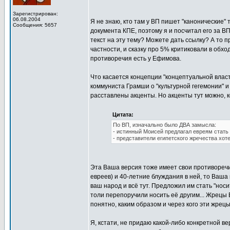
Зарегистрирован:
06.08.2004
Я не знаю, кто там у ВП пишет "канонические" 
Сообщения: 5657
документа КПЕ, поэтому я и посчитал его за В
текст на эту тему? Можете дать ссылку? А то 
частности, и сказку про 5% критиковали в обхо
противоречия есть у Ефимова.
Что касается концепции "концептуальной влас
коммуниста Грамши о "культурной гегемонии" и
расставлены акценты. Но акценты тут можно, к
Цитата:
По ВП, изначально было ДВА замысла:
- истинный Моисей предлагал евреям стать
- представители египетского жречества хот
Эта Ваша версия тоже имеет свои противоречи
евреев) и 40-летние блуждания в ней, то Ваша
ваш народ и всё тут. Предложил им стать "носи
толи перепоручили носить её другим... Жрецы 
понятно, каким образом и через кого эти жрецы
Я, кстати, не придаю какой-либо конкретной в