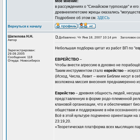
Моё мнение:
в рассуждениях о "Синайском турпоходе" и его 
древнеегипетские жрецы оказались "могуществе
Подробнее об этом см.
ЗДЕСЬ
Вернуться к началу
Шатилова Н.Н.
Добавлено: Чт Янв 18, 2007 10:14 pm
Заголовок соо
Автор
Небольшая подборка цитат из работ ВП по "ев
Зарегистрирован:
29.09.2005
Сообщения: 118
ЕВРЕЙСТВО
–
Откуда: Новосибирск
Чтобы внести агрессию в духовно не порабощё
Таким инструментом стало
еврейство
– искусс
(Исход, Числа, Левит – книги Библии несут в с
возложена миссия внесения преднамеренно из
Еврейство
– древняя общность людей, несуща
представленную в форме родо-племенной рели
клановой организации, что и обеспечивает би
обществам и поддержание в нём осознанного и
Всё в этой культуре подчинено ориентации на 
23:19,20.
«Теоретическая платформа всех мыслящих парт