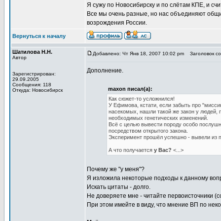
Я сужу по Новосибирску и по слётам КПЕ, и счи
Все мы очень разные, но нас объединяют общ
возрождения России.
Вернуться к началу
Шатилова Н.Н.
Добавлено: Чт Янв 18, 2007 10:02 pm
Заголовок соо
Автор
Дополнение.
Зарегистрирован:
29.09.2005
Сообщения: 118
maxon писал(а):
Откуда: Новосибирск
Как сюжет-то усложнился!
У Ефимова, кстати, если забыть про "мисс
насекомых, нашли такой же закон у людей,
необходимых генетических изменений.
Всё с целью вывести породу особо послуш
посредством открытого закона.
Эксперимент прошёл успешно - вывели из п
А что получается
у Вас?
<...>
Почему же "у меня"?
Я изложила некоторые подходы к данному вопр
Искать цитаты - долго.
Не доверяете мне - читайте первоисточники (с
При этом имейте в виду, что мнение ВП по не