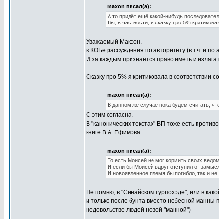
maxon писал(а):
А то придёт ещё какой-нибудь последовате
Вы, в частности, и сказку про 5% критикова
Уважаемый Максон,
в КОБе рассуждения по авторитету (в т.ч. и по
И за каждым признаётся право иметь и излага
Сказку про 5% я критиковала в соответствии с
maxon писал(а):
В данном же случае пока будем считать, чт
С этим согласна.
В "канонических текстах" ВП тоже есть против
книге В.А. Ефимова.
maxon писал(а):
То есть Моисей не мог кормить своих ведом
И если бы Моисей вдруг отступил от замысл
И новоявленное племя бы погибло, так и н
Не помню, в "Синайском турпоходе", или в как
и только после бунта вместо небесной манны по
недовольстве людей новой "манной")