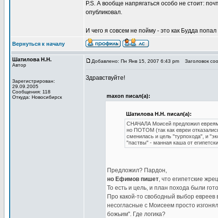
P.S. А вообще напрягаться особо не стоит: поч
опубликовал.
И чего я совсем не пойму - это как Будда попал
Вернуться к началу
Шатилова Н.Н.
Добавлено: Пн Янв 15, 2007 6:43 pm
Заголовок сооб
Автор
Здравствуйте!
Зарегистрирован:
29.09.2005
Сообщения: 118
maxon писал(а):
Откуда: Новосибирск
Шатилова Н.Н. писал(а):
СНАЧАЛА Моисей предложил евреям о
но ПОТОМ (так как евреи отказалис
сменилась и цель "турпохода", и "э
"паствы" - манная каша от египетск
Предложил? Пардон,
но Ефимов пишет
, что египетские жре
То есть и цель, и план похода были гот
Про какой-то свободный выбор евреев в
несогласные с Моисеем просто изгонял
божьим". Где логика?