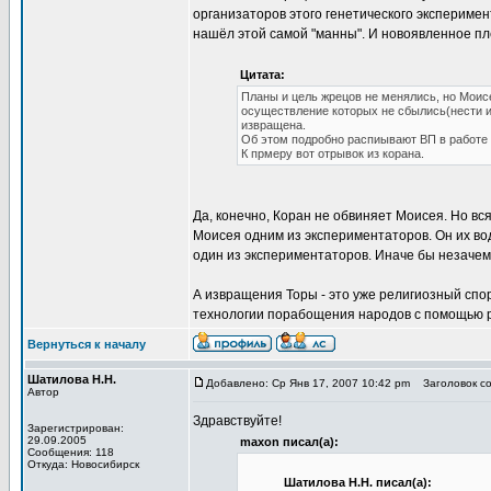
организаторов этого генетического эксперимен
нашёл этой самой "манны". И новоявленное пле
Цитата:
Планы и цель жрецов не менялись, но Моис
осуществление которых не сбылись(нести ис
извращена.
Об этом подробно распиывают ВП в работе 
К прмеру вот отрывок из корана.
Да, конечно, Коран не обвиняет Моисея. Но вс
Моисея одним из экспериментаторов. Он их во
один из экспериментаторов. Иначе бы незачем
А извращения Торы - это уже религиозный спор
технологии порабощения народов с помощью р
Вернуться к началу
Шатилова Н.Н.
Добавлено: Ср Янв 17, 2007 10:42 pm
Заголовок соо
Автор
Здравствуйте!
Зарегистрирован:
29.09.2005
maxon писал(а):
Сообщения: 118
Откуда: Новосибирск
Шатилова Н.Н. писал(а):