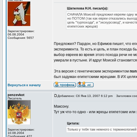
Шатилова Н.Н. писал(а):
СНАЧАЛА Моисей предложил евреям одну мис
но ПОТОМ (так как евреи отказались выходи
цель "турпохода", и "экскурсовод", и качес
египетских жрецов)
Зарегистрирован:
06.08.2004
Сообщения: 5657
Предложил? Пардон, но Ефимов пишет, что ег
эксперимента. То есть и цель, и план похода б
выбор евреев во время этого похода речи не м
умирали в пустыне. И вдруг Моисей становится
Эта версия с генетическим экспериментом
пол
был задуман египетскими жрецами. В ИХ целях
Вернуться к началу
penzevkot
Добавлено: Сб Янв 13, 2007 6:12 pm
Заголовок сооб
Писатель
Максону.
Тут уж что-то одно - или жрецы египетские ил
Цитата:
Только у тебя там немного с терминологией
Зарегистрирован:
10.08.2004
Сообщения: 422