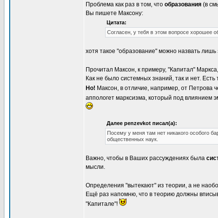
Проблема как раз в том, что
образования
(в см
Вы пишете Максону:
Цитата:
Согласен, у тебя в этом вопросе хорошее об
хотя такое "образование" можно назвать лишь
Прочитал Максон, к примеру, "Капитал" Маркса, 
Как не было системных знаний, так и нет. Ест
Но!
Максон, в отличие, например, от Петрова 
аппологет марксизма, который под влиянием 
Далее penzevkot писал(а):
Посему у меня там нет никакого особого ба
общественных наук.
Важно, чтобы в Ваших рассуждениях была
сис
мысли.
Определения "вытекают" из теории, а не наоб
Ещё раз напомню, что в теорию должны вписыв
"Капитале"!