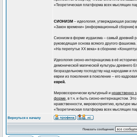
«Теоретическая платформа всех мыслящих парт
СИОНИЗМ
– идеология, утверждающая расову
«Закон времени» (информационный сборник) в 
Сионизм в форме иудаизма – самый древний р
руководящая основа всякого другого фашизма.
«На перепутье XX века» в сборнике «Концептуа
Идеология сионо-интернацизма в её историчес
демонической магической культуры древнего Е
безраздельному господству над народами и пл
евреи из поколения в поколение – его кадрова
еврей.
Мировоззренчески культурный и
нравственно з
форме
, в т.ч. и быть сионо-интернацистом. Э
нравственности, мировосприятию, культуре м
«Теоретическая платформа всех мыслящих парт
Вернуться к началу
Показать сообщения: