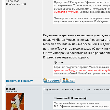
19.08.2006
Предложил? Пардон, но Ефимов пишет, что 
Сообщения: 158
эксперимента. То есть и цель, и план поход
выбор евреев во время этого похода речи н
умирали в пустыне.
И вдруг Моисей станови
Эта версия с генетическим экспериментом
задуман египетскими жрецами. В ИХ целях.
Выделенное красным я не нашел в утверждени
после убийства Моисея в походе(через год с н
Моисей в эти планы не был посвещен. Он дейс
истинную Тору, в том виде, в каком её получил
Об этом подробно распиывают ВП в работе син
К прмеру вот отрывок из корана.
Цитата:
Коран не выдвигает против Моисея никаких
дано нести Тору, а они не понесли её, подо
описании событий Моисей не причастен к и
Вернуться к началу
maxon
Добавлено: Пн Янв 15, 2007 7:35 pm
Заголовок сооб
Site Admin
Шатилова Н.Н. писал(а):
Уважаемый Максон, одно уточнение:
В.А. Ефимов не входит в состав авторского 