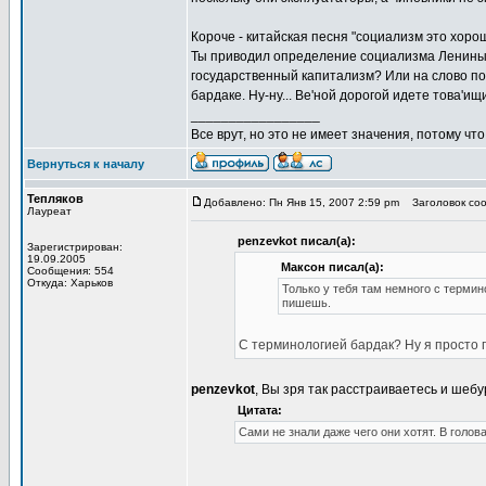
Короче - китайская песня "социализм это хорошо
Ты приводил определение социализма Лениным,
государственный капитализм? Или на слово пов
бардаке. Ну-ну... Ве'ной дорогой идете това'ищ
_________________
Все врут, но это не имеет значения, потому что
Вернуться к началу
Тепляков
Добавлено: Пн Янв 15, 2007 2:59 pm
Заголовок сооб
Лауреат
penzevkot писал(а):
Зарегистрирован:
19.09.2005
Максон писал(а):
Сообщения: 554
Откуда: Харьков
Только у тебя там немного с термин
пишешь.
С терминологией бардак? Ну я просто 
penzevkot
, Вы зря так расстраиваетесь и шеб
Цитата:
Сами не знали даже чего они хотят. В голова