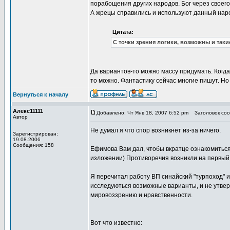
порабощения других народов. Бог через своего
А жрецы справились и используют данный народ
Цитата:
С точки зрения логики, возможны и таки
Да вариантов-то можно массу придумать. Когда
то можно. Фантастику сейчас многие пишут. Но
Вернуться к началу
Алекс11111
Добавлено: Чт Янв 18, 2007 6:52 pm
Заголовок сооб
Автор
Не думал я что спор возникнет из-за ничего.
Зарегистрирован:
19.08.2006
Сообщения: 158
Ефимова Вам дал, чтобы вкратце ознакомиться
изложении) Противоречия возникли на первый в
Я перечитал работу ВП синайский "турпоход" и
исследуються возможные варианты, и не утве
мировоззрению и нравственности.
Вот что известно: