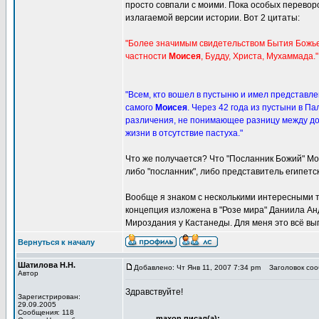
просто совпали с моими. Пока особых перевор
излагаемой версии истории. Вот 2 цитаты:
"Более значимым свидетельством Бытия Божьег
частности
Моисея
, Будду, Христа, Мухаммада."
"Всем, кто вошел в пустыню и имел представле
самого
Моисея
. Через 42 года из пустыни в 
различения, не понимающее разницу между до
жизни в отсутствие пастуха."
Что же получается? Что "Посланник Божий" Мо
либо "посланник", либо представитель египетс
Вообще я знаком с несколькими интересными
концепция изложена в "Розе мира" Даниила Ан
Мироздания у Кастанеды. Для меня это всё вы
Вернуться к началу
Шатилова Н.Н.
Добавлено: Чт Янв 11, 2007 7:34 pm
Заголовок сооб
Автор
Здравствуйте!
Зарегистрирован:
29.09.2005
Сообщения: 118
maxon писал(а):