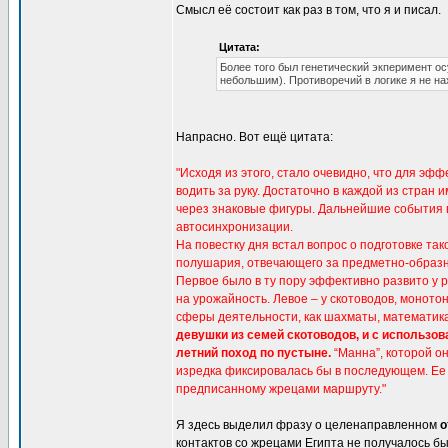
Смысл её состоит как раз в том, что я и писал.
Цитата:
Более того был генетический экперимент о
небольшим). Противоречий в логике я не на
Напрасно. Вот ещё цитата:
"Исходя из этого, стало очевидно, что для эф
водить за руку. Достаточно в каждой из стран
через знаковые фигуры. Дальнейшие события в
автосинхронизации.
На повестку дня встал вопрос о подготовке та
полушария, отвечающего за предметно-образн
Первое было в ту пору эффективно развито у 
на урожайность. Левое – у скотоводов, монот
сферы деятельности, как шахматы, математика
девушки из семей скотоводов, и с использо
летний поход по пустыне.
“Манна”, которой о
изредка фиксировалась бы в последующем. Ее 
предписанному жрецами маршруту."
Я здесь выделил фразу о целенаправленном
о
контактов со жрецами Египта не получалось бы 