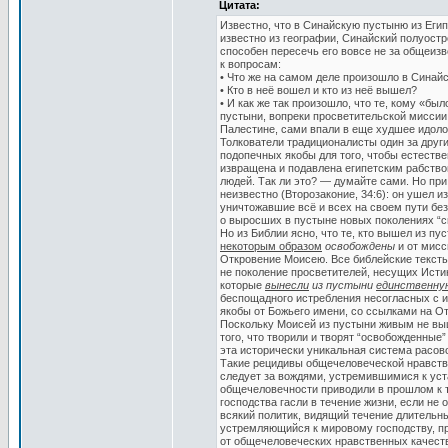
Цитата:
Известно, что в Синайскую пустыню из Еги
известно из географии, Синайский полуост
способен пересечь его вовсе не за общеизв
к вопросам:
• Что же на самом деле произошло в Синайс
• Кто в неё вошел и кто из неё вышел?
• И как же так произошло, что те, кому «б
пустыни, вопреки просветительской миссии
Палестине, сами впали в еще худшее идоло
Толкователи традиционалисты один за други
подопечных якобы для того, чтобы естестве
извращена и подавлена египетским рабство
людей. Так ли это? — думайте сами. Но при
неизвестно (Второзаконие, 34:6): он ушел и
уничтожавшие всё и всех на своем пути без
о выросших в пустыне новых поколениях “св
Но из Библии ясно, что те, кто вышел из п
некоторым образом
освобождены
и от мисс
Откровение Моисею. Все библейские тексты,
не поколение просветителей, несущих Исти
которые
вынесли
из пустыни
единственну
беспощадного истребления несогласных с и
якобы от Божьего имени, со ссылками на От
Поскольку Моисей из пустыни живым не выш
того, что творили и творят “освобожденные
эта исторически уникальная система расов
Такие рецидивы общечеловеческой нравстве
следует за вождями, устремившимися к уст
общечеловечности приводили в прошлом к т
господства гасли в течение жизни, если не
всякий политик, видящий течение длительн
устремляющийся к мировому господству, пр
от общечеловеческих нравственных качеств