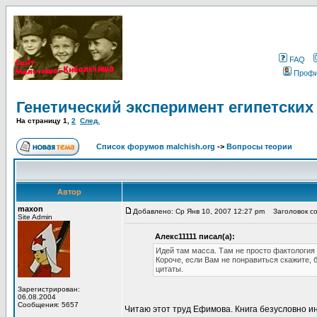
FAQ
Проф
Генетический эксперимент египетских
На страницу
1
,
2
След.
Список форумов malchish.org
->
Вопросы теории
Автор
maxon
Добавлено: Ср Янв 10, 2007 12:27 pm
Заголовок соо
Site Admin
Алекс11111 писал(а):
Идей там масса. Там не просто фактология 
Короче, если Вам не понравиться скажите, 
цитаты.
Зарегистрирован:
06.08.2004
Сообщения: 5657
Читаю этот труд Ефимова. Книга безусловно и