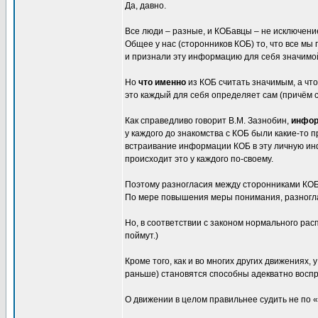
Да, давно.
Все люди – разные, и КОБавцы – не исключени
Общее у нас (сторонников КОБ) то, что все мы
и признали эту информацию для себя значимо
Но
что именно
из КОБ считать значимым, а чт
это каждый для себя определяет сам (причём 
Как справедливо говорит В.М. Зазнобин,
инфор
у каждого до знакомства с КОБ были какие-то
встраивание информации КОБ в эту личную инф
происходит это у каждого по-своему.
Поэтому разногласия между сторонниками КОБ 
По мере повышения меры понимания, разногл
Но, в соответствии с законом нормального рас
поймут.)
Кроме того, как и во многих других движениях, 
раньше) становятся способны адекватно восп
О движении в целом правильнее судить не по 