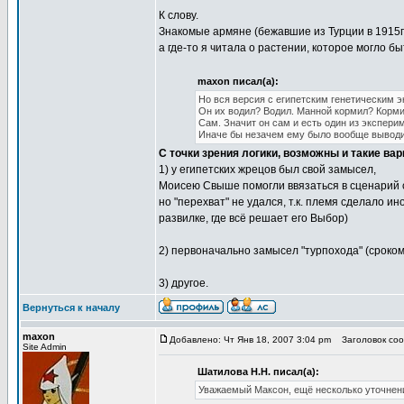
К слову.
Знакомые армяне (бежавшие из Турции в 1915г
а где-то я читала о растении, которое могло бы
maxon писал(а):
Но вся версия с египетским генетическим 
Он их водил? Водил. Манной кормил? Корми
Сам. Значит он сам и есть один из экспери
Иначе бы незачем ему было вообще выводит
С точки зрения логики, возможны и такие ва
1) у египетских жрецов был свой замысел,
Моисею Свыше помогли ввязаться в сценарий с
но "перехват" не удался, т.к. племя сделало 
развилке, где всё решает его Выбор)
2) первоначально замысел "турпохода" (сроком
3) другое.
Вернуться к началу
maxon
Добавлено: Чт Янв 18, 2007 3:04 pm
Заголовок сооб
Site Admin
Шатилова Н.Н. писал(а):
Уважаемый Максон, ещё несколько уточнен