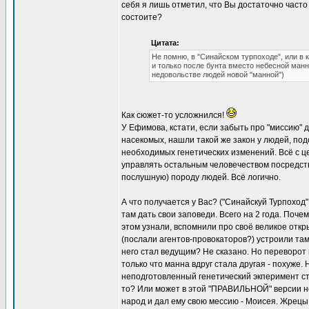
себя я лишь отметил, что Вы достаточно часто
состоите?
Цитата:
Не помню, в "Синайском турпоходе", или в 
и только после бунта вместо небесной манн
недовольстве людей новой "манной")
Как сюжет-то усложнился!
У Ефимова, кстати, если забыть про "миссию"
насекомых, нашли такой же закон у людей, по
необходимых генетических изменений. Всё с 
управлять остальным человечеством посредств
послушную) породу людей. Всё логично.
А что получается у Вас? ("Синайскуй Турпоход
там дать свои заповеди. Всего на 2 года. Поч
этом узнали, вспомнили про своё великое откр
(послали агентов-провокаторов?) устроили там
него стал ведущим? Не сказано. Но переворот 
только что манна вдруг стала другая - похуже
неподготовленный генетический экперимент ст
то? Или может в этой "ПРАВИЛЬНОЙ" версии н
народ и дал ему свою мессию - Моисея. Жрецы 