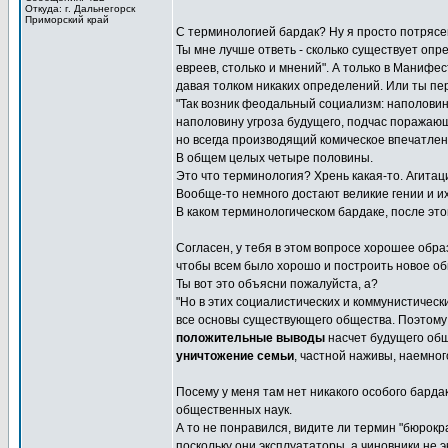
Откуда: г. Дальнегорск
Приморский край
С терминологией бардак? Ну я просто потрясе
Ты мне лучше ответь - сколько существует опр
евреев, столько и мнений". А только в Манифе
давая толком никаких определений. Или ты пе
"Так возник феодальный социализм: наполови
наполовину угроза будущего, подчас поражающ
но всегда производящий комическое впечатлен
В общем целых четыре половины.
Это что терминология? Хрень какая-то. Агитац
Вообще-то немного достают великие гении и их
В каком терминологическом бардаке, после это
Согласен, у тебя в этом вопросе хорошее образ
чтобы всем было хорошо и построить новое об
Ты вот это объясни пожалуйста, а?
"Но в этих социалистических и коммунистичес
все основы существующего общества. Поэтому
положительные выводы
насчет будущего общ
уничтожение семьи
, частной наживы, наемного
Посему у меня там нет никакого особого барда
общественных наук.
А то не понравился, видите ли термин "бюрокра
поскольку они эксплуататоры, а чиновники не э