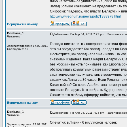
либо на тотальное уничтожение, либо на полн
Запад больше Лукашенко не предлагает. Об э
Сикорски: "Надеюсь, что власти Беларуси извлек
http://www.regnum.ru/news/polit/1388978.html
Вернуться к началу
Donbass_1
Добавлено: Пн Апр 04, 2011 7:22 pm
Заголовок соо
Читатель
Господа писатели, вы наверное писатели-фан
Зарегистрирован: 17.02.2011
Что вы обсуждаете? Как запад нападет на Бел
Сообщения: 61
Посмотрите, как запад напал на Ливию. На что 
снежками издалека. Какая нафиг Беларусь? С 
без России - вы хоть понимаете, как Европа б
обстреливать крылатыми ракетами страну, в
стратегические наступательные вооружния, п
страну как Литва за 36 часов. Если Родина пр
Какая война? Со всего Арабистана не могут со
говорите Беларусь. Кто ее брать будет, голл
Скажите это любому офицеру, поймете, что мы
Вернуться к началу
Donbass_1
Добавлено: Пн Апр 04, 2011 7:24 pm
Заголовок соо
Читатель
Опечатка: в Ливии - 6 миллионов человек
Зарегистрирован: 17.02.2011