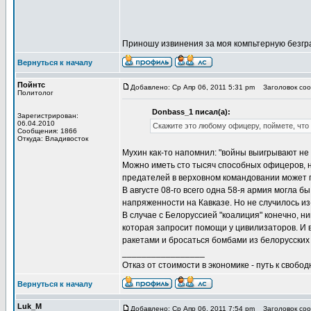
Приношу извинения за моя компьтерную безгр
Вернуться к началу
Пойнтс
Добавлено: Ср Апр 06, 2011 5:31 pm
Заголовок соо
Политолог
Donbass_1 писал(а):
Зарегистрирован:
06.04.2010
Скажите это любому офицеру, поймете, что
Сообщения: 1866
Откуда: Владивосток
Мухин как-то напомнил: "войны выигрывают не 
Можно иметь сто тысяч способных офицеров, н
предателей в верховном командовании может п
В августе 08-го всего одна 58-я армия могла 
напряженности на Кавказе. Но не случилось из
В случае с Белоруссией "коалиция" конечно, н
которая запросит помощи у цивилизаторов. И 
ракетами и бросаться бомбами из белорусских
_________________
Отказ от стоимости в экономике - путь к свобод
Вернуться к началу
Luk_M
Добавлено: Ср Апр 06, 2011 7:54 pm
Заголовок соо