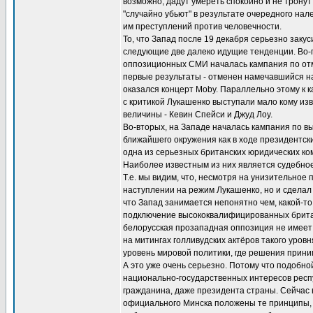
возможно, дадут умереть спокойно и не тронут 
"случайно убьют" в результате очередного нал
им преступлений против человечности.
То, что Запад после 19 декабря серьезно заку
следующие две далеко идущие тенденции. Во-п
оппозиционных СМИ началась кампания по отме
первые результаты - отменен намечавшийся на
оказался концерт Moby. Параллельно этому к 
с критикой Лукашенко выступали мало кому изв
величины - Кевин Спейси и Джуд Лоу.
Во-вторых, на Западе началась кампания по 
ближайшего окружения как в ходе президентски
одна из серьезных британских юридических к
Наиболее известным из них является судебно
Т.е. мы видим, что, несмотря на унизительное 
наступлении на режим Лукашенко, но и сделал 
что Запад занимается непонятно чем, какой-т
подключение высококвалифицированных британс
белорусская прозападная оппозиция не имеет 
на митингах голливудских актёров такого уров
уровень мировой политики, где решения принима
А это уже очень серьезно. Потому что подобн
национально-государственных интересов респуб
гражданина, даже президента страны. Сейчас
официального Минска положены те принципы, к