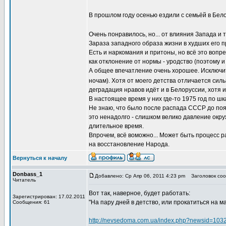
В прошлом году осенью ездили с семьёй в Белор
Очень понравилось, но... от влияния Запада и 
Зараза западного образа жизни в худших его пр
Есть и наркомания и притоны, но всё это вопр
как отклонение от нормы - уродство (поэтому и
А общее впечатление очень хорошее. Исключит
ночам). Хотя от моего детства отличается сил
деградация нравов идёт и в Белоруссии, хотя 
В настоящее время у них где-то 1975 год по ш
Не знаю, что было после распада СССР до поя
это ненадолго - слишком велико давление ок
длительное время.
Впрочем, всё воможно... Может быть процесс р
на восстановление Народа.
Вернуться к началу
Donbass_1
Добавлено: Ср Апр 06, 2011 4:23 pm
Заголовок соо
Читатель
Вот так, наверное, будет работать:
Зарегистрирован: 17.02.2011
"На пару дней в детство, или прокатиться на м
Сообщения: 61
http://nevsedoma.com.ua/index.php?newsid=103