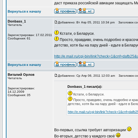
даст приказа российской авиации защищать Ми
Вернуться к началу
Donbass_1
Добавлено: Вт Апр 05, 2011 10:34 pm
Заголовок соо
Читатель
Кстати, о Беларуси.
Зарегистрирован: 17.02.2011
Сообщения: 61
Просто, правдиво, очень подробно и красочн
детство, хотя бы на пару дней - едьте в Белару
http://e.mail.ru/cgi-bin/link?check=1&cnf=d
Вернуться к началу
Виталий Орлов
Добавлено: Ср Апр 06, 2011 12:03 am
Заголовок со
Читатель
Donbass_1 писал(а):
Зарегистрирован:
14.12.2009
Кстати, о Беларуси.
Сообщения: 35
Просто, правдиво, очень подробно и крас
детство, хотя бы на пару дней - едьте в Бел
http://e.mail.ru/cgi-bin/link?check=1&cn
Во-первых, ссылка требует авторизации
Во-вторых, детство у каждого своё