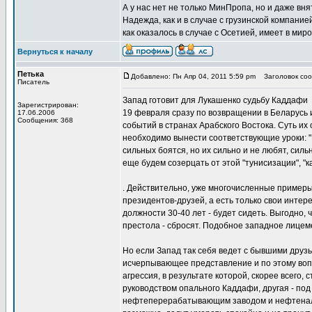
А у нас нет не только МинПропа, но и даже в
Надежда, как и в случае с грузинской компание
как оказалось в случае с Осетией, имеет в мир
Вернуться к началу
Петька
Добавлено: Пн Апр 04, 2011 5:59 pm
Заголовок соо
Писатель
Запад готовит для Лукашенко судьбу Каддафи
Зарегистрирован:
19 февраля сразу по возвращении в Беларусь 
17.06.2006
Сообщения: 368
событий в странах Арабского Востока. Суть их 
необходимо вынести соответствующие уроки: "Н
сильных боятся, но их сильно и не любят, силь
еще будем созерцать от этой "тунисизации", "к
. Действительно, уже многочисленные примеры
президентов-друзей, а есть только свои интер
должности 30-40 лет - будет сидеть. Выгодно,
престола - сбросят. Подобное западное лицем
Но если Запад так себя ведет с бывшими друзь
исчерпывающее представление и по этому воп
агрессия, в результате которой, скорее всего,
руководством опального Каддафи, другая - по
нефтеперерабатывающим заводом и нефтеналив