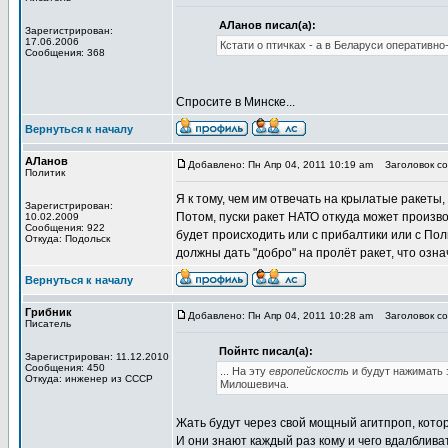
АЛанов писал(а):
Зарегистрирован:
17.06.2006
Кстати о птичках - а в Беларуси оперативно
Сообщения: 368
Спросите в Минске...
Вернуться к началу
АЛанов
Добавлено: Пн Апр 04, 2011 10:19 am
Заголовок со
Политик
Я к тому, чем им отвечать на крылатые ракеты
Зарегистрирован:
Потом, пуски ракет НАТО откуда может произво
10.02.2009
Сообщения: 922
будет происходить или с прибалтики или с По
Откуда: Подольск
должны дать "добро" на пролёт ракет, что означ
Вернуться к началу
Грибник
Добавлено: Пн Апр 04, 2011 10:28 am
Заголовок со
Писатель
Пойнтс писал(а):
Зарегистрирован: 11.12.2010
Сообщения: 450
... На эту
европейскость
и будут нажимать 
Откуда: инженер из СССР
Милошевича.
Жать будут через свой мощный агитпроп, котор
И они знают каждый раз кому и чего вдалбливат