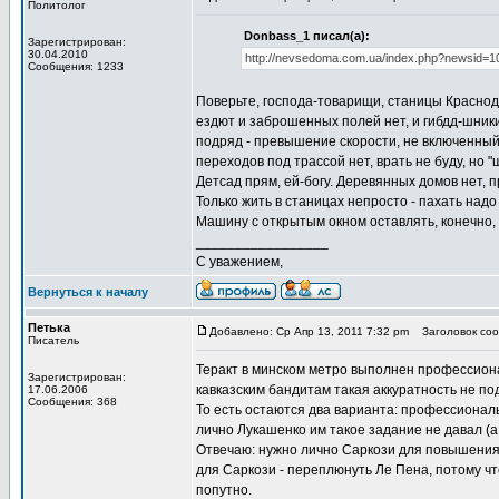
Политолог
Donbass_1 писал(а):
Зарегистрирован:
30.04.2010
http://nevsedoma.com.ua/index.php?newsid=1
Сообщения: 1233
Поверьте, господа-товарищи, станицы Краснода
ездют и заброшенных полей нет, и гибдд-шники
подряд - превышение скорости, не включенный 
переходов под трассой нет, врать не буду, но 
Детсад прям, ей-богу. Деревянных домов нет, п
Только жить в станицах непросто - пахать надо
Машину с открытым окном оставлять, конечно, н
_________________
С уважением,
Вернуться к началу
Петька
Добавлено: Ср Апр 13, 2011 7:32 pm
Заголовок сооб
Писатель
Теракт в минском метро выполнен профессиона
Зарегистрирован:
кавказским бандитам такая аккуратность не по
17.06.2006
Сообщения: 368
То есть остаются два варианта: профессионалы
лично Лукашенко им такое задание не давал (а
Отвечаю: нужно лично Саркози для повышения 
для Саркози - переплюнуть Ле Пена, потому ч
попутно.