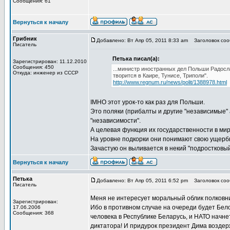
Сообщения: 61
Вернуться к началу
Грибник
Добавлено: Вт Апр 05, 2011 8:33 am
Заголовок сооб
Писатель
Петька писал(а):
Зарегистрирован: 11.12.2010
Сообщения: 450
...министр иностранных дел Польши Радосла
Откуда: инженер из СССР
творится в Каире, Тунисе, Триполи".
http://www.regnum.ru/news/polit/1388978.html
IMHO этот урок-то как раз для Польши.
Это поляки (прибалты и другие "независимые" 
"независимости".
А целевая функция их государственности в мир
На уровне подкорки они понимают свою ущерб
Зачастую он выливается в некий "подростковый
Вернуться к началу
Петька
Добавлено: Вт Апр 05, 2011 6:52 pm
Заголовок сооб
Писатель
Меня не интересует моральный облик полковни
Зарегистрирован:
Ибо в противном случае на очереди будет Бел
17.06.2006
Сообщения: 368
человека в Республике Беларусь, и НАТО начне
диктатора! И придурок президент Дима воздер