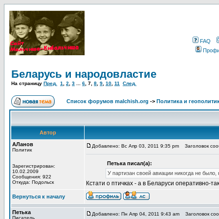
FAQ
Проф
Беларусь и народовластие
На страницу
Пред.
1
,
2
,
3
...
6
,
7
,
8
,
9
,
10
,
11
След.
Список форумов malchish.org
->
Политика и геополити
Автор
АЛанов
Добавлено: Вс Апр 03, 2011 9:35 pm
Заголовок сооб
Политик
Петька писал(а):
Зарегистрирован:
10.02.2009
У партизан своей авиации никогда не было, 
Сообщения: 922
Откуда: Подольск
Кстати о птичках - а в Беларуси оперативно-та
Вернуться к началу
Петька
Добавлено: Пн Апр 04, 2011 9:43 am
Заголовок соо
Писатель