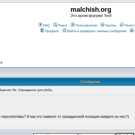
malchish.org
Это архив форума! Test!
FAQ
Поиск
Пользователи
Группы
Регист
Профиль
Войти и проверить личные сообщения
ка
Сообщение
щения: Re: Оправдание для убийц
с перспективы? И как это зависит от гражданской позиции каждого из нас?)