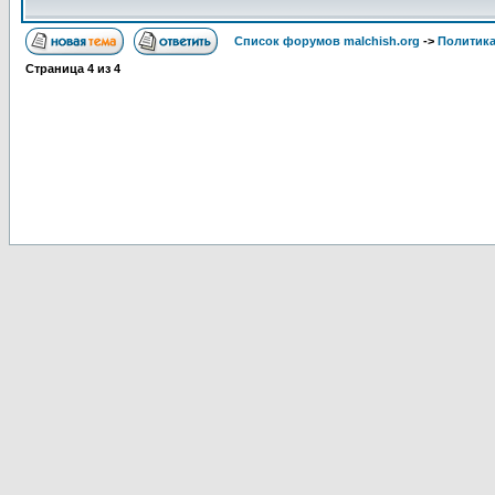
Список форумов malchish.org
->
Политика
Страница
4
из
4