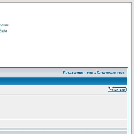
рация
Вход
Предыдущая тема
::
Следующая тема