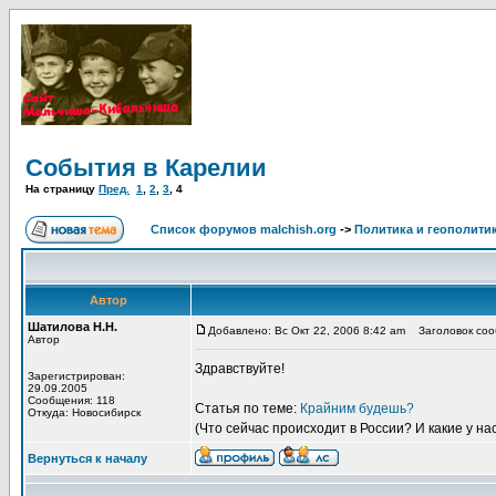
События в Карелии
На страницу
Пред.
1
,
2
,
3
,
4
Список форумов malchish.org
->
Политика и геополити
Автор
Шатилова Н.Н.
Добавлено: Вс Окт 22, 2006 8:42 am
Заголовок сооб
Автор
Здравствуйте!
Зарегистрирован:
29.09.2005
Сообщения: 118
Статья по теме:
Крайним будешь?
Откуда: Новосибирск
(Что сейчас происходит в России? И какие у на
Вернуться к началу