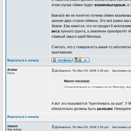
этом случае обмен будет
взаимовыгодным
, и
Вам всё же не понятно почему обмен взаимов
зрения двух сторон обмена. Это всё равно как
Земле. Ему кажется, что он продал 6 килограмм,
веса
лунного грунта, а землянин приобретёт 4
главный смысл идей Менгера.
Считать, что у товаров есть какая-то абсолютн
притяжение.
Вернуться к началу
Arslan
Добавлено: Пн Июл 03, 2006 2:40 pm
Заголовок соо
Гость
Maxon писал(а):
Относительность стоимости по Менгеру мож
А вот это называется "притягивать за уши". У 
обязательно должны быть
разными
. Некоррек
Вернуться к началу
maxon
Добавлено: Пн Июл 03, 2006 2:54 pm
Заголовок соо
Site Admin