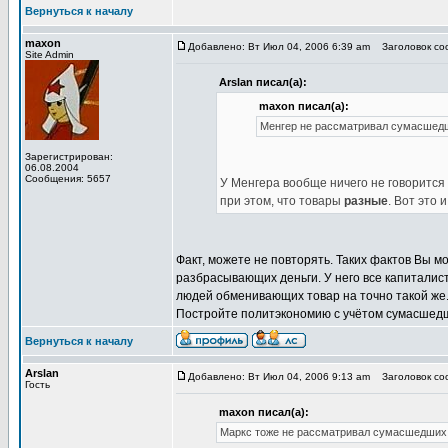
Вернуться к началу
maxon
Добавлено: Вт Июл 04, 2006 6:39 am
Заголовок соо
Site Admin
Arslan писал(а):
maxon писал(а):
Менгер не рассматривал сумасшед
Зарегистрирован:
06.08.2004
Сообщения: 5657
У Менгера вообще ничего не говорится
при этом, что товары
разные
. Вот это и
Факт, можете не повторять. Таких фактов Вы 
разбрасывающих деньги. У него все капиталис
людей обменивающих товар на точно такой же. 
Постройте политэкономию с учётом сумасшедши
Вернуться к началу
Arslan
Добавлено: Вт Июл 04, 2006 9:13 am
Заголовок соо
Гость
maxon писал(а):
Маркс тоже не рассматривал сумасшедших