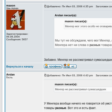
maxon
Добавлено: Пн Июл 03, 2006 4:35 pm
Заголовок соо
Site Admin
Arslan писал(а):
maxon писал(а):
Менгер мог этого особо не оговарив
Зарегистрирован:
06.08.2004
Сообщения: 5657
Мы тут не обсуждаем, чего мог Менгер, 
Менгера нет ни слова о
разных
товарах
Забавно. Менгер не рассматривал сумасшедши
Вернуться к началу
Arslan
Добавлено: Пн Июл 03, 2006 4:43 pm
Заголовок соо
Гость
maxon писал(а):
Менгер не рассматривал сумасшедших
У Менгера вообще ничего не говорится об умст
товары
разные
. Вот это и есть факт.