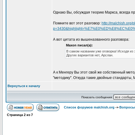
Однако Вы, обсуждая теорию Маркса, всегда 
Помните вот этот разговор:
http://malchish.org
p=3430&highlight=%E7%E0%ED%E8%EC%E
А вот цитата из вышеназванного разговора:
Maxon писал(а):
В самом названии уже оговорка! Исходя из 
Других вариантов нет, Арслан.
А к Менгеру Вы этот свой же собственный мето
"методику". Откуда такие двойные стандарты,
Вернуться к началу
Показать сообщения:
Список форумов malchish.org
->
Вопросы
Страница
2
из
7