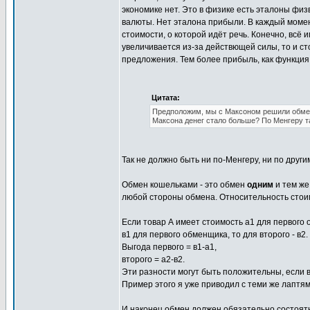
экономике нет. Это в физике есть эталоны физ
валюты. Нет эталона прибыли. В каждый момен
стоимости, о которой идёт речь. Конечно, всё 
увеличивается из-за действющей силы, то и ст
предложения. Тем более прибыль, как функция
Цитата:
Предположим, мы с Максоном решили обменят
Максона денег стало больше? По Менгеру т
Так не должно быть ни по-Менгеру, ни по друг
Обмен кошельками - это обмен
одним
и тем же
любой стороны обмена. Относительность стои
Если товар А имеет стоимость а1 для первого 
в1 для первого обменщика, то для второго - в
Выгода первого = в1-а1,
второго = а2-в2.
Эти разности могут быть положительны, если в
Пример этого я уже приводил с теми же лаптям
И наконец обмен должен обязательно состоятьс