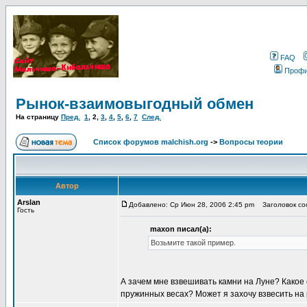
FAQ
Проф
Рынок-взаимовыгодный обмен
На страницу
Пред.
1
,
2
,
3
,
4
,
5
,
6
,
7
След.
Список форумов malchish.org
->
Вопросы теории
Автор
Arslan
Добавлено: Ср Июн 28, 2006 2:45 pm
Заголовок соо
Гость
maxon писал(а):
Возьмите такой пример.
А зачем мне взвешивать камни на Луне? Какое
пружинных весах? Может я захочу взвесить н