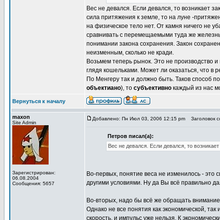
Вес не девался. Если девался, то возникает з
сила притяжения к земле, то на луне -притяже
на физическое тело нет. От камня ничего не у
сравнивать с перемещаемыми туда же железными
понимании закона сохранения. Закон сохранени
неизменным, сколько не кради.
Возьмем теперь рынок. Это не производство и
глядя кошельками. Может ли оказаться, что в р
По Менгеру так и должно быть. Таков способ по
объектиано
), то
субъективно
каждый из нас мо
Вернуться к началу
maxon
Добавлено: Пн Июл 03, 2006 12:15 pm
Заголовок со
Site Admin
Петров писал(а):
Вес не девался. Если девался, то возникае
Зарегистрирован:
Во-первых, понятие веса не изменилось - это 
06.08.2004
другими условиями. Ну да Вы всё правильно д
Сообщения: 5657
Во-вторых, надо бы всё же обращать внимание 
Однако не все понятия как экономической, так
скорость, и импульс уже нельзя. К экономичес