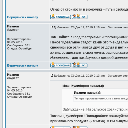
_________________
Отказ от стоимости в экономике - путь к свобод
Вернуться к началу
Иванов
Добавлено: Сб Дек 11, 2010 9:10 am
Заголовок сооб
Лауреат
Тов. Пойнтс! Я под "пастухами" и "погонщиками
Зарегистрирован:
Некое "идеальное стадо", каким это "неидеальн
04.05.2010
Сообщения: 681
снежинки все отличаются друг от друга и нет 
Откуда: Оренбург
жизнь, осуществлять свои мечты, распоряжать
Наполеоны
.. для них
двуногих тварей миллио
Вернуться к началу
Иванов
Добавлено: Сб Дек 11, 2010 9:13 am
Заголовок сооб
Лауреат
Иван Кулиберов писал(а):
Зарегистрирован:
04.05.2010
Иванов писал(а):
Сообщения: 681
Откуда: Оренбург
Теперь промышленность стала плодо
Заблуждение. Ни сельское хозяйство, 
Товарищ Кулиберов ! Поподробнее пожалуйста.
прибавочного продукта (избытка). А Вы вынули 