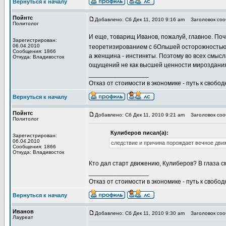
Вернуться к началу
Пойнтс
Добавлено: Сб Дек 11, 2010 9:16 am
Заголовок сооб
Политолог
И еще, товарищ Иванов, пожалуй, главное. Поч
Зарегистрирован:
06.04.2010
теоретизированием с бОльшей осторожность
Сообщения: 1866
а женщина - инстинкты. Поэтому во всех смыс
Откуда: Владивосток
ощущений не как высшей ценности мироздания,
_________________
Отказ от стоимости в экономике - путь к свобод
Вернуться к началу
Пойнтс
Добавлено: Сб Дек 11, 2010 9:21 am
Заголовок сооб
Политолог
Кулиберов писал(а):
Зарегистрирован:
06.04.2010
следствие и причина порождает вечное движ
Сообщения: 1866
Откуда: Владивосток
Кто дал старт движению, Кулиберов? В глаза с
_________________
Отказ от стоимости в экономике - путь к свобод
Вернуться к началу
Иванов
Добавлено: Сб Дек 11, 2010 9:30 am
Заголовок сооб
Лауреат