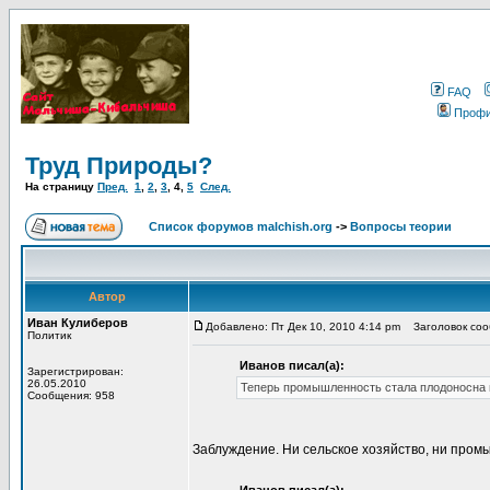
FAQ
Проф
Труд Природы?
На страницу
Пред.
1
,
2
,
3
,
4
,
5
След.
Список форумов malchish.org
->
Вопросы теории
Автор
Иван Кулиберов
Добавлено: Пт Дек 10, 2010 4:14 pm
Заголовок сооб
Политик
Иванов писал(а):
Зарегистрирован:
26.05.2010
Теперь промышленность стала плодоносна и
Сообщения: 958
Заблуждение. Ни сельское хозяйство, ни пром