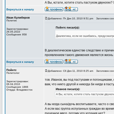
А Вы, кстати, хотите стать пастухом двуногих? 
Вернуться к началу
Иван Кулиберов
Добавлено: Пт Дек 10, 2010 9:51 pm
Заголовок сооб
Политик
Пойнтс писал(а):
Зарегистрирован:
26.05.2010
Сообщения: 958
Диалектика, если не ошибаюсь, предусматр
В диалектическом единстве следствие и причи
проявлением такого движения является жизнь 
Вернуться к началу
Пойнтс
Добавлено: Сб Дек 11, 2010 8:25 am
Заголовок сооб
Политолог
тов. Иванов, вы под пастухами и погонщиками,
Зарегистрирован:
вам, что никто другой и никогда би нигде в пас
06.04.2010
Сообщения: 1866
Иванов писал(а):
Откуда: Владивосток
А Вы, кстати, хотите стать пастухом двуноги
А вы когда сына/дочь воспитываете, часто о св
А если вас группа испуганных граждан во врем
пушечное мясо, потому что хотения нет?