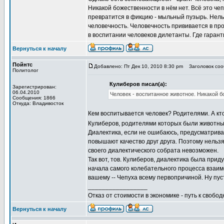
Никакой божественности в нём нет. Всё это чеп
превратится в фикцию - мыльный пузырь. Нельз
человечность. Человечность прививается в пр
в воспитании человеков дилетанты. Где гаранти
Вернуться к началу
Пойнтс
Добавлено: Пт Дек 10, 2010 8:30 pm
Заголовок сооб
Политолог
Кулиберов писал(а):
Зарегистрирован:
06.04.2010
Человек - воспитанное животное. Никакой б
Сообщения: 1866
Откуда: Владивосток
Кем воспитывается человек? Родителями. А кто
Кулиберов, родителями которых были животн
Диалектика, если не ошибаюсь, предусматривае
повышают качество друг друга. Поэтому нельзя 
своего диалектического собрата невозможен.
Так вот, тов. Кулиберов, диалектика была при
начала самого колебательного процесса взаим
вашему -- Чепуха всему первопричиной. Ну пуст
_________________
Отказ от стоимости в экономике - путь к свобод
Вернуться к началу