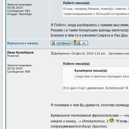
Пойнтс писал(а):
Зарегистрирован:
04.05.2010
И еще, товарищ Иванов, пожалуй, главное. 
Сообщения: 681
теоретизированием с бОльшей осторожнос
Откуда: Оренбург
Я Пойнтс, когда разбираюсь с чужими мыслями, 
Разуме ( а также Концепцию аренды капитала) 
Близкое в чём-то к учениям Сократа и Лао Дзы.
Вернуться к началу
Иван Кулиберов
Добавлено: Сб Дек 11, 2010 1:11 pm
Заголовок сооб
Политик
Пойнтс писал(а):
Зарегистрирован:
26.05.2010
Кулиберов писал(а):
Сообщения: 958
следствие и причина порождает веч
Кто дал старт движению, Кулиберов? В
Я понимаю о чём Вы думаете, поэтому приведу
Буквальное толкование фразеологизма — «нач
начало и конец…» (Апокалипсис, 1:
; ”Я есмь
подразумевается Иисус Христос.