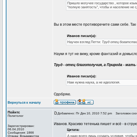
Пришло могучее государство , которое изы
"полную занятость", чтобы и население не с
Вы в этом месте противоречите сами себе. Так 
Иванов писал(а):
Научен взгляд Петти:
Труд отец богатства,
Науки я тут не вижу, кроме фантазий и домысло
Труд - отец благополучия, а Природа - мать 
Иванов писал(а):
Нам нужна наука, а не идеология.
Одобряю.
Вернуться к началу
Пойнтс
Добавлено: Пт Дек 10, 2010 7:52 pm
Заголовок сооб
Политолог
Иванов. Красиво тетенька пишет и всё - в струю
Зарегистрирован:
06.04.2010
Цитата:
Сообщения: 1866
А надо всего лишь создать условия, чтобы 
Откуда: Владивосток