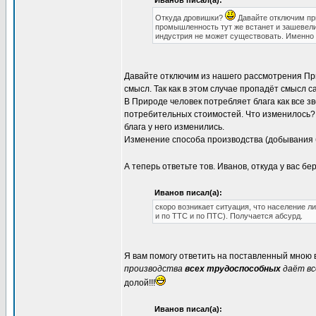
Иванов писал(а):
Откуда дровишки?
Давайте отключим при
промышленность тут же встанет и зашевели
индустрия не может существовать. Именно 
Давайте отключим из нашего рассмотрения При
смысл. Так как в этом случае пропадёт смысл с
В Природе человек потребляет блага как все зв
потребительных стоимостей. Что изменилось? 
блага у него изменились.
Изменение способа производства (добывания б
А теперь ответьте тов. Иванов, откуда у вас б
Иванов писал(а):
скоро возникает ситуация, что население 
и по ТТС и по ПТС). Получается абсурд.
Я вам помогу ответить на поставленный мною
производства
всех трудоспособных
даёт вс
долой!!!
Иванов писал(а):