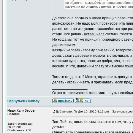
не обделяет, каждый имеет свои способност
пастухи и погонщики, стимулы и прочее, пот
До этого она логично вывела принцип равенств
возможности. Не надо мол, противоречить прир
равно, сколько из сусликов захлебнется при ра
стаде. Всё равно -
оставшиеся
суслики, телята 
Но когда мы тот же принцип природного равенс
дарвинизмом.
Каждый человек - своему призванию, говорите?
дома, сажать деревья и помогать старушкам, и 
жестокие существа, понятие добра, зла, совест
весело. И что, давать им сразу эти тысячи л
Так что же делать? Может, ограничить доступ 
делать - ограничивать и признавать, если пре
_________________
Отказ от стоимости в экономике - путь к свобод
Вернуться к началу
Иван Кулиберов
Добавлено: Пт Дек 10, 2010 8:19 pm
Заголовок сооб
Политик
Тов. Пойнтс, никто не сомневается в том, что 
Зарегистрирован:
детьми.
26.05.2010
Сообщения: 958
Однако есть сомневающиеся - враги человека, 