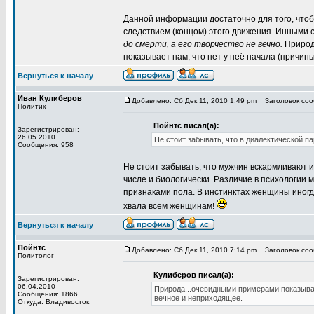
Данной информации достаточно для того, чтоб
следствием (концом) этого движения. Инными с
до смерти, а его творчество не вечно.
Природа
показывает нам, что нет у неё начала (причины
Вернуться к началу
Иван Кулиберов
Добавлено: Сб Дек 11, 2010 1:49 pm
Заголовок сооб
Политик
Пойнтс писал(а):
Зарегистрирован:
26.05.2010
Не стоит забывать, что в диалектической п
Сообщения: 958
Не стоит забывать, что мужчин вскармливают
числе и биологически. Различие в психологии
признаками пола. В инстинктах женщины иногд
хвала всем женщинам!
Вернуться к началу
Пойнтс
Добавлено: Сб Дек 11, 2010 7:14 pm
Заголовок сооб
Политолог
Кулиберов писал(а):
Зарегистрирован:
06.04.2010
Природа...очевидными примерами показывает
Сообщения: 1866
вечное и неприходящее.
Откуда: Владивосток