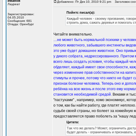
Иванов
Добавлено: Пт Дек 10, 2010 9:21 pm
Заголовок сооб
Лауреат
Пойнтс писал(а):
Зарегистрирован:
04.05.2010
Каждый человек - своему призванию, говори
Сообщения: 681
строить дома, сажать деревья и помогать с
Откуда: Оренбург
Читайте внимательно.
....не может быть нормальной психики у челове
любого животного, забывшего инстинкты видово
это уже будет домашнее животное. Оно привыкне
у дикого собрата, недрессированного. Притом 
всего лишь создать условия, чтобы каждый чел
обделяет, каждый имеет свои способности, каж
через изменение прав собственности на капита
стимулы и прочее, потому что никто не будет са
признак болезни человека. Теперь оно и допо
ребёнка на всю жизнь и после этого ему норма
становится необходимой средой.
Веками и тыс
"пастухами" , например, хомо экономикус, котор
о том, как бы найти работу, где платят неплох
судьбе своей страны, но болеет за хоккейную к
предоставляется право поболеть за "нашу лед
Цитата:
Так что же делать? Может, ограничить дост
будет делать - ограничивать и признавать,