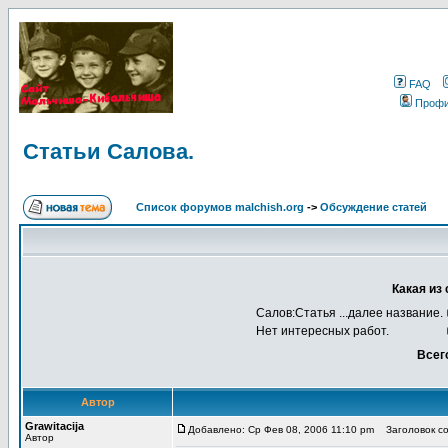
FAQ
Проф
Статьи Салова.
Список форумов malchish.org
->
Обсуждение статей
Какая из
Салов:Статья ...далее название.
Нет интересных работ.
Всег
Автор
Grawitacija
Добавлено: Ср Фев 08, 2006 11:10 pm
Заголовок со
Автор