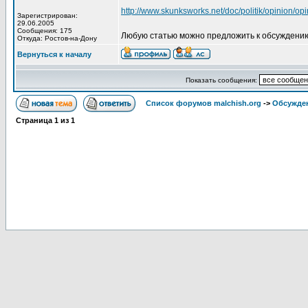
http://www.skunksworks.net/doc/politik/opinion/op
Зарегистрирован:
29.06.2005
Сообщения: 175
Любую статью можно предложить к обсуждению.
Откуда: Ростов-на-Дону
Вернуться к началу
Показать сообщения:
Список форумов malchish.org
->
Обсужден
Страница
1
из
1