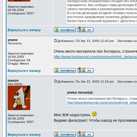
Белорусские пограничники сегодня без объ
парламента. Как сообщил глава делегации 
Зарегистрирован:
своего начальника и рекомендовали польск
06.08.2004
В состав делегации входили четверо польс
Сообщения: 5657
восточное направление политики добрососед
Белостока и польский журналист. Депутаты
Вернуться к началу
унико
Добавлено: Сб Авг 13, 2005 12:42 pm
Заголовок соо
Читатель
Очень много материала про Беларусь, странич
Зарегистрирован:
http://www.livejournal.com/community/mir_belarusi
19.04.2005
Сообщения: 34
Откуда: Минск
Вернуться к началу
maxon
Добавлено: Пн Авг 22, 2005 12:19 pm
Заголовок соо
Site Admin
унико писал(а):
Очень много материала про Беларусь, стра
http://www.livejournal.com/community/mir_belar
Мне ЖЖ недоступен.
Зарегистрирован:
06.08.2004
Видимо фильтруют. Чтобы народ не просиживал
Сообщения: 5657
Вернуться к началу