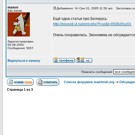
maxon
Добавлено: Чт Сен 01, 2005 11:56 am
Заголовок соо
Site Admin
Ещё одна статья про Белорусь:
http://novosti.vl.ru/print.php?f=sz&t=050826sz01
Очень понравилась. Экономика не обсуждается
Зарегистрирован:
06.08.2004
Сообщения: 5657
Вернуться к началу
Показать сообщения:
Список форумов malchish.org
->
Обсужден
Страница
1
из
3