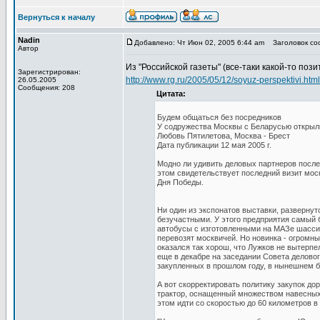
Вернуться к началу
Nadin
Добавлено: Чт Июн 02, 2005 6:44 am
Заголовок соо
Автор
Из "Российской газеты" (все-таки какой-то поз
Зарегистрирован:
http://www.rg.ru/2005/05/12/soyuz-perspektivi.html
26.05.2005
Сообщения: 208
Цитата:
Будем общаться без посредников
У содружества Москвы с Беларусью открыл
Любовь Пятилетова, Москва - Брест
Дата публикации 12 мая 2005 г.
Модно ли удивить деловых партнеров после
этом свидетельствует последний визит мо
Дня Победы.
Ни один из экспонатов выставки, развернут
безучастными. У этого предприятия самый 
автобусы с изготовленными на МАЗе шасси
перевозят москвичей. Но новинка - огромн
оказался так хорош, что Лужков не вытерпел:
еще в декабре на заседании Совета делово
закупленных в прошлом году, в нынешнем б
А вот скорректировать политику закупок д
трактор, оснащенный множеством навесных 
этом идти со скоростью до 60 километров в