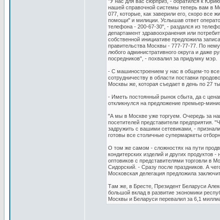
"У нас для вас сюрприз, - обратился к Юр
нашей справочной системы теперь вам в Мо
077, которые, как заверили его, скоро все 
помощи" и милиции. Услышав ответ операто
телефона - 200-67-30", - раздался из телеф
департамент здравоохранения или потребите
собственной инициативе предложила запи
правительства Москвы - 777-77-77. По нему
любого административного округа и даже р
посредников", - похвалил за придумку мэр.
- С машиностроением у нас в общем-то все
сотрудничеству в области поставки продово
Москвы же, которая съедает в день по 27 т
- Иметь постоянный рынок сбыта, да с цен
откликнулся на предложение премьер-мини
"А мы в Москве уже торгуем. Очередь за н
посетителей представители предприятия. "Ч
задружить с вашими сетевиками, - признал
готовы все столичные супермаркеты отборн
О том же самом - сложностях на пути прод
кондитерских изделий и других продуктов -
оптовиков с представителями торговли в Мо
Сидорский. - Сразу после праздников. А чег
Московская делегация предложила заключит
Там же, в Бресте, Президент Беларуси Ал
большой вклад в развитие экономики респуб
Москвы и Беларуси перевалил за 6,1 милли