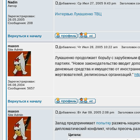
Nadin
Добавлено: Ср Июл 27, 2005 9:43 pm
Заголовок соо
Автор
Интервью Лукашенко ТВЦ
Зарегистрирован:
26.05.2005
Сообщения: 208
Вернуться к началу
maxon
Добавлено: Чт Июл 28, 2005 10:22 am
Заголовок со
Site Admin
Лукашенко продолжает борьбу с зарубежным ф
партиях. “Новое законодательство вводит доп
денежные средства и имущество от иностранны
жертвователей, религиозных организаций.”
htt
Зарегистрирован:
06.08.2004
Сообщения: 5657
Вернуться к началу
maxon
Добавлено: Вт Авг 09, 2005 2:08 pm
Заголовок сооб
Site Admin
Запад предпринимает
попытку
разжечь национ
дипломатический конфликт, чтобы пресечь раз
Цитата: