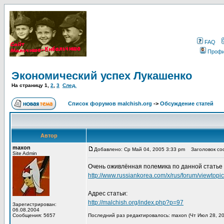
FAQ
Проф
Экономический успех Лукашенко
На страницу
1
,
2
,
3
След.
Список форумов malchish.org
->
Обсуждение статей
Автор
maxon
Добавлено: Ср Май 04, 2005 3:33 pm
Заголовок соо
Site Admin
Очень оживлённая полемика по данной статье
http://www.russiankorea.com/x/rus/forum/viewto
Адрес статьи:
http://malchish.org/index.php?p=97
Зарегистрирован:
06.08.2004
Сообщения: 5657
Последний раз редактировалось: maxon (Чт Июл 28, 20