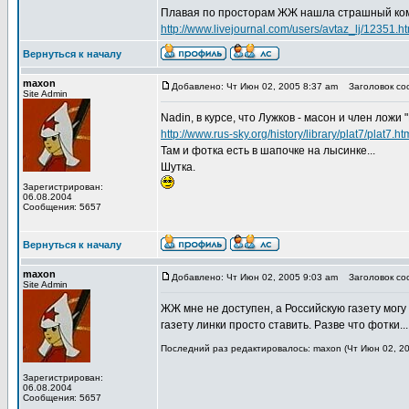
Плавая по просторам ЖЖ нашла страшный ком
http://www.livejournal.com/users/avtaz_lj/12351.h
Вернуться к началу
maxon
Добавлено: Чт Июн 02, 2005 8:37 am
Заголовок соо
Site Admin
Nadin, в курсе, что Лужков - масон и член ложи 
http://www.rus-sky.org/history/library/plat7/plat7.ht
Там и фотка есть в шапочке на лысинке...
Шутка.
Зарегистрирован:
06.08.2004
Сообщения: 5657
Вернуться к началу
maxon
Добавлено: Чт Июн 02, 2005 9:03 am
Заголовок соо
Site Admin
ЖЖ мне не доступен, а Российскую газету могу
газету линки просто ставить. Разве что фотки...
Последний раз редактировалось: maxon (Чт Июн 02, 20
Зарегистрирован:
06.08.2004
Сообщения: 5657