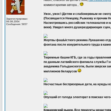
Nadin, спасибо за фотки с ЖЖ(
http://www.livej
комментариями автора...
Ужос, ужос! (Детям и слабонервным не смот
(Посвящается Немцову, Рыжкову и прочим Но
Зарегистрирован:
06.08.2004
Насмотревшись российских телеканалов и на
Сообщения: 5657
веки). Увидел много душераздирающих сцен,
Жертвы фашЫсткого режима Лукашенко отд
фонтана после изнурительного труда в каме
Тюремные башни КГБ, где за годы правления
по данным латвийского филиала службы Гэ
академика Гольданскоготм, были зверски за
миллионов беларусов
Несчастные беспризорные дети, на нужды к
Опухший от голода электорат в поисках чего
Комаровский рынок. Все продукты ненастоящи