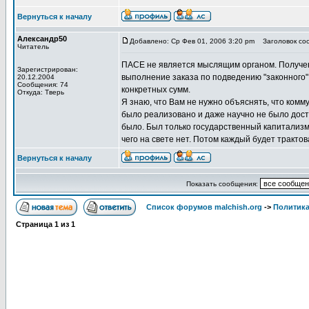
Вернуться к началу
Александр50
Добавлено: Ср Фев 01, 2006 3:20 pm
Заголовок соо
Читатель
ПАСЕ не является мыслящим органом. Получен
Зарегистрирован:
выполнение заказа по подведению "законного"
20.12.2004
Сообщения: 74
конкретных сумм.
Откуда: Тверь
Я знаю, что Вам не нужно объяснять, что комм
было реализовано и даже научно не было дост
было. Был только государственный капитализм 
чего на свете нет. Потом каждый будет трактов
Вернуться к началу
Показать сообщения:
Список форумов malchish.org
->
Политика
Страница
1
из
1