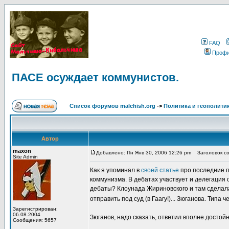
FAQ
Проф
ПАСЕ осуждает коммунистов.
Список форумов malchish.org
->
Политика и геополити
Автор
maxon
Добавлено: Пн Янв 30, 2006 12:26 pm
Заголовок со
Site Admin
Как я упоминал в
своей статье
про последние п
коммунизма. В дебатах участвует и делегация 
дебаты? Клоунада Жириновского и там сделала
отправить под суд (в Гаагу!)... Зюганова. Тип
Зарегистрирован:
06.08.2004
Зюганов, надо сказать, ответил вполне достой
Сообщения: 5657