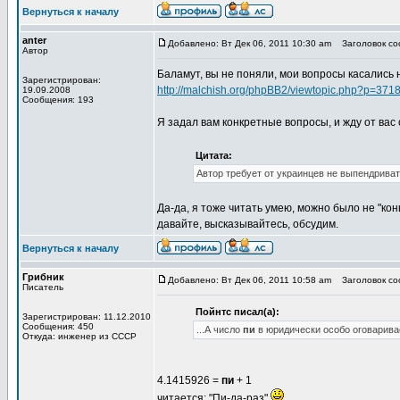
Вернуться к началу
anter
Добавлено: Вт Дек 06, 2011 10:30 am
Заголовок соо
Автор
Баламут, вы не поняли, мои вопросы касались
Зарегистрирован:
http://malchish.org/phpBB2/viewtopic.php?p=371
19.09.2008
Сообщения: 193
Я задал вам конкретные вопросы, и жду от вас 
Цитата:
Автор требует от украинцев не выпендриват
Да-да, я тоже читать умею, можно было не "кон
давайте, высказывайтесь, обсудим.
Вернуться к началу
Грибник
Добавлено: Вт Дек 06, 2011 10:58 am
Заголовок соо
Писатель
Пойнтс писал(а):
Зарегистрирован: 11.12.2010
Сообщения: 450
...А число
пи
в юридически особо оговарива
Откуда: инженер из СССР
4.1415926 =
пи
+ 1
читается: "Пи-да-раз"