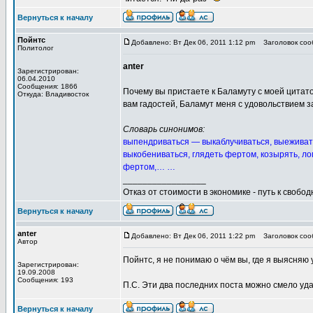
Вернуться к началу
Пойнтс
Добавлено: Вт Дек 06, 2011 1:12 pm
Заголовок сооб
Политолог
anter
Зарегистрирован:
06.04.2010
Сообщения: 1866
Почему вы пристаете к Баламуту с моей цитато
Откуда: Владивосток
вам гадостей, Баламут меня с удовольствием з
Словарь синонимов:
выпендриваться — выкаблучиваться, выеживатьс
выкобениваться, глядеть фертом, козырять, ло
фертом,… …
_________________
Отказ от стоимости в экономике - путь к свобод
Вернуться к началу
anter
Добавлено: Вт Дек 06, 2011 1:22 pm
Заголовок сооб
Автор
Пойнтс, я не понимаю о чём вы, где я выясня
Зарегистрирован:
19.09.2008
Сообщения: 193
П.С. Эти два последних поста можно смело уд
Вернуться к началу