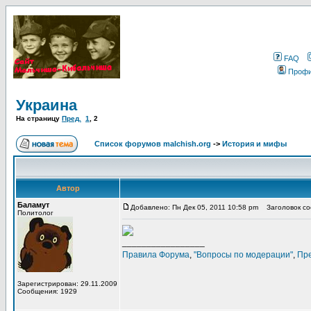
FAQ
Проф
Украина
На страницу
Пред.
1
,
2
Список форумов malchish.org
->
История и мифы
Автор
Баламут
Добавлено: Пн Дек 05, 2011 10:58 pm
Заголовок со
Политолог
_________________
Правила Форума
,
"Вопросы по модерации"
,
Пр
Зарегистрирован: 29.11.2009
Сообщения: 1929