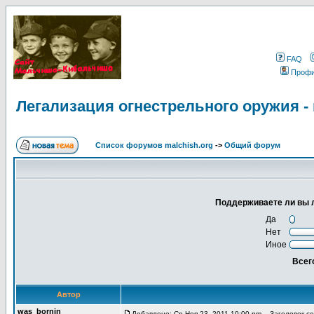
FAQ
Проф
Легализация огнестрельного оружия 
Список форумов malchish.org
->
Общий форум
Поддерживаете ли вы 
Да
Нет
Иное
Всег
Автор
was_bornin
Добавлено: Ср Ноя 23, 2011 10:00 pm
Заголовок соо