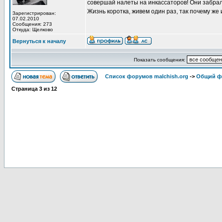
совершай налеты на инкассаторов! Они забрали 
Жизнь коротка, живем один раз, так почему же 
Зарегистрирован:
07.02.2010
Сообщения: 273
Откуда: Щелково
Вернуться к началу
Показать сообщения:
Список форумов malchish.org
->
Общий ф
Страница
3
из
12