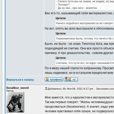
- Своего пути мы не знаем, не видим, но ва
- Почему?
- Да ну ево...про него - моветон.
Вас кто-то, называющий себя материалистом, 
Цитата:
Ничего подобного материалисты не говорят.
Ну вот, опять вы всех выслушали и обоснованый
Цитата:
Первопричина была, потому что ничего без
Было, не было - не знаю. Гипотезу бога, как 
подходящей не считаю. Она все просто объясня
причину. А про доказательства - совсем другая п
Цитата:
считаем, что пути нет, но вдруг оказываетс
По в меру нашей глупости избранному. Просвяти
лишь надеемся, но в остальном предпочитаем 
Вернуться к началу
Excalibur_sword
Добавлено: Вс Ноя 06, 2011 9:17 pm
Заголовок сооб
Автор
Мне кажется, что у идеалистов и материалист
Так как первые говорят: "Жизнь человека(души 
продолжаться (бесконечно). А значит, надо уже
человек чувствовал себя лучше, не подвергался