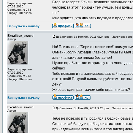
Вторые говорят: "Жизнь человека заканчивается
Зарегистрирован:
07.02.2010
человек за этот период - тем лучше. Тем дольш
Сообщения: 273
т.п."
Откуда: Щелково
Мне чудится, что два этих подхода и предпол
Вернуться к началу
Excalibur_sword
Добавлено: Вс Ноя 06, 2011 9:24 pm
Заголовок сооб
Автор
Но! Психология "Бери от жизни все!" наилучш
Обмани, солги, укради! Главное, чтобы ты был 
жизни, а какие же плоды без денег!
Нужно ограбить того старика, у кого много денег
сейчас!
Зарегистрирован:
07.02.2010
Тебе повезло и ты занимаешь важный государст
Сообщения: 273
откатывай! Покупай виллы за рубежом - потом
Откуда: Щелково
день"!
Живешь один раз - зачем себя ограничивать?
Вернуться к началу
Excalibur_sword
Добавлено: Вс Ноя 06, 2011 9:28 pm
Заголовок сооб
Автор
Тебе не повезло и ты родился в бедной семье 
Сколачивай банду и грабь, дои этих прокляты
принадлежащие всем (и тебе в том числе) день