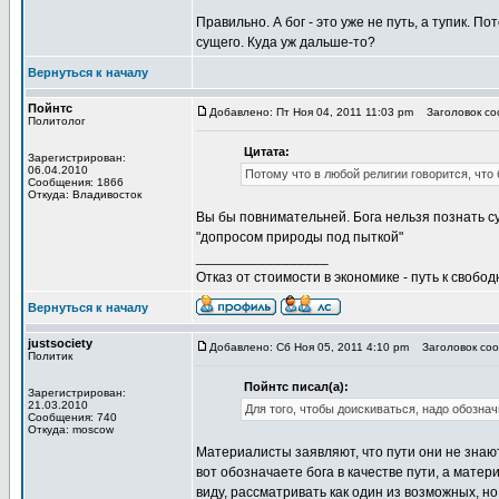
Правильно. А бог - это уже не путь, а тупик. По
сущего. Куда уж дальше-то?
Вернуться к началу
Пойнтс
Добавлено: Пт Ноя 04, 2011 11:03 pm
Заголовок соо
Политолог
Цитата:
Зарегистрирован:
06.04.2010
Потому что в любой религии говорится, что 
Сообщения: 1866
Откуда: Владивосток
Вы бы повнимательней. Бога нельзя познать с
"допросом природы под пыткой"
_________________
Отказ от стоимости в экономике - путь к свобод
Вернуться к началу
justsociety
Добавлено: Сб Ноя 05, 2011 4:10 pm
Заголовок сооб
Политик
Пойнтс писал(а):
Зарегистрирован:
21.03.2010
Для того, чтобы доискиваться, надо обозначи
Сообщения: 740
Откуда: moscow
Материалисты заявляют, что пути они не знают.
вот обозначаете бога в качестве пути, а матер
виду, рассматривать как один из возможных, но 