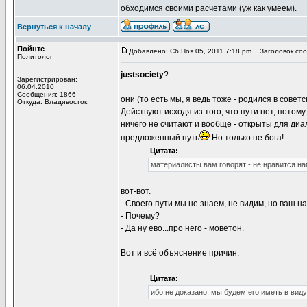
обходимся своими расчетами (уж как умеем).
Вернуться к началу
Пойнтс
Добавлено: Сб Ноя 05, 2011 7:18 pm
Заголовок сооб
Политолог
justsociety
?
Зарегистрирован:
06.04.2010
Сообщения: 1866
они (то есть мы, я ведь тоже - родился в совет
Откуда: Владивосток
Действуют исходя из того, что пути нет, потом
ничего не считают и вообще - открыты для диа
предложенный путь
Но только не бога!
Цитата:
материалисты вам говорят - не нравится на
вот-вот.
- Своего пути мы не знаем, не видим, но ваш на
- Почему?
- Да ну ево...про него - моветон.
Вот и всё объяснение причин.
Цитата:
ибо не доказано, мы будем его иметь в вид