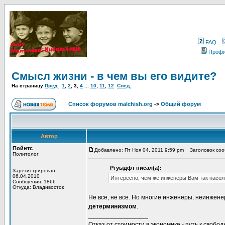
FAQ
Проф
Смысл жизни - в чем вы его видите?
На страницу
Пред.
1
,
2
,
3
,
4
...
10
,
11
,
12
След.
Список форумов malchish.org
->
Общий форум
Автор
Пойнтс
Добавлено: Пт Ноя 04, 2011 9:59 pm
Заголовок сооб
Политолог
Ргуыдфт писал(а):
Зарегистрирован:
06.04.2010
Интересно, чем же инженеры Вам так насо
Сообщения: 1866
Откуда: Владивосток
Не все, не все. Но многие инженеры, неинжен
детерминизмом
.
_________________
Отказ от стоимости в экономике - путь к свобод