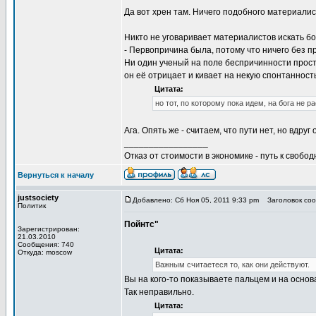
Да вот хрен там. Ничего подобного материалис
Никто не уговаривает материалистов искать бо
- Первопричина была, потому что ничего без п
Ни один ученый на поле беспричинности просто
он её отрицает и кивает на некую спонтанность
Цитата:
но тот, по которому пока идем, на бога не 
Ага. Опять же - считаем, что пути нет, но вдруг
_________________
Отказ от стоимости в экономике - путь к свобод
Вернуться к началу
justsociety
Добавлено: Сб Ноя 05, 2011 9:33 pm
Заголовок сооб
Политик
Пойнтс"
Зарегистрирован:
21.03.2010
Сообщения: 740
Цитата:
Откуда: moscow
Важным считаетеся то, как они действуют.
Вы на кого-то показываете пальцем и на основ
Так неправильно.
Цитата: