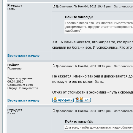
Ргуыдфт
Добавлено: Пт Ноя 04, 2011 10:48 pm
Заголовок соо
Гость
Пойнтс писал(а):
Голова в песок это называется. Вместо того
детерминисты предпочитают отрапортовать: 
одобрямс".
Хм... А Вам не кажется, что как раз те, кто при
свалили на бога - и всё. И успокоились. Кто это
Вернуться к началу
Пойнтс
Добавлено: Пт Ноя 04, 2011 10:49 pm
Заголовок соо
Политолог
Не кажется. Именно так они и доискиваются до с
Зарегистрирован:
потому что его не может быть.
06.04.2010
Сообщения: 1866
_________________
Откуда: Владивосток
Отказ от стоимости в экономике - путь к свобод
Вернуться к началу
Ргуыдфт
Добавлено: Пт Ноя 04, 2011 10:58 pm
Заголовок соо
Гость
Пойнтс писал(а):
Для того, чтобы доискиваться, надо обознач