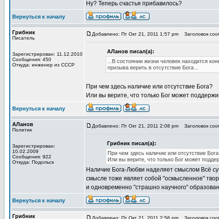
Ну? Теперь счастья прибавилось?
Вернуться к началу
Грибник
Добавлено: Пт Окт 21, 2011 1:57 pm
Заголовок сооб
Писатель
АЛанов писал(а):
Зарегистрирован: 11.12.2010
Сообщения: 450
...В состоянии жизни человек находится кон
Откуда: инженер из СССР
призыва верить в отсутствие Бога...
При чем здесь наличие или отсутствие Бога?
Или вы верите, что только Бог может поддерж
Вернуться к началу
АЛанов
Добавлено: Пт Окт 21, 2011 2:08 pm
Заголовок сооб
Политик
Грибник писал(а):
Зарегистрирован:
10.02.2009
При чем здесь наличие или отсутствие Бога
Сообщения: 922
Или вы верите, что только Бог может подд
Откуда: Подольск
Наличие Бога-Любви наделяет смыслом Всё суще
смысле тоже являет собой "осмысленное" твор
и одновременно "страшно научного" образован
Вернуться к началу
Грибник
Добавлено: Пт Окт 21, 2011 2:56 pm
Заголовок сооб