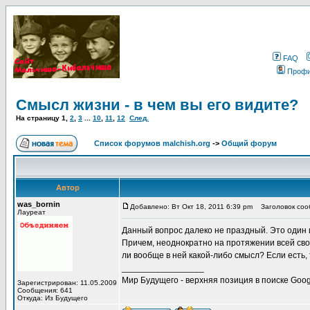
FAQ
Проф
Смысл жизни - в чем вы его видите?
На страницу
1
,
2
,
3
...
10
,
11
,
12
След.
Список форумов malchish.org
->
Общий форум
Автор
was_bornin
Добавлено: Вт Окт 18, 2011 6:39 pm
Заголовок сооб
Лауреат
Данный вопрос далеко не праздный. Это один 
Причем, неоднократно на протяжении всей сво
ли вообще в ней какой-либо смысл? Если есть, 
_________________
Мир Будущего - верхняя позиция в поиске Goog
Зарегистрирован: 11.05.2009
Сообщения: 641
Откуда: Из Будущего