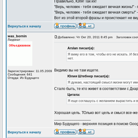
Правильно, Юля! Так их!
"Верь, человек - тебя ожидает вечная жизнь!" -
"Верь, человек - тебя ожидает вечная смерть!" 
Вот из этой второй фразы и проистекает не ви
Вернуться к началу
was_bornin
Добавлено: Чт Окт 20, 2011 8:45 pm
Заголовок сооб
Лауреат
Arslan писал(а):
Я вижу его в том, чтобы его не искать. И б
нет.
Видимо вы не там ищете.
Зарегистрирован: 11.05.2009
Сообщения: 641
Юлия Штебнер писал(а):
Откуда: Из Будущего
Я думаю, настоящий смысл жизни могут имет
Стало быть, те кто живет в соответствии с Дх
Цитата:
Я еще соглашусь с желанием вырастить и во
Хорошая цель. ТОлько вот цель и смысл все-же
_________________
Мир Будущего - верхняя позиция в поиске Goog
Вернуться к началу