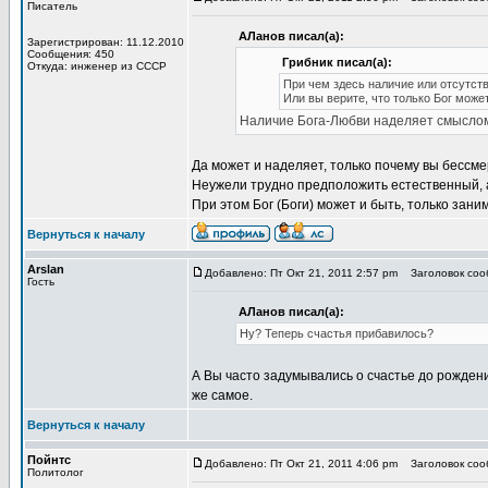
Писатель
АЛанов писал(а):
Зарегистрирован: 11.12.2010
Сообщения: 450
Грибник писал(а):
Откуда: инженер из СССР
При чем здесь наличие или отсутст
Или вы верите, что только Бог мож
Наличие Бога-Любви наделяет смыслом 
Да может и наделяет, только почему вы бессм
Неужели трудно предположить естественный,
При этом Бог (Боги) может и быть, только зан
Вернуться к началу
Arslan
Добавлено: Пт Окт 21, 2011 2:57 pm
Заголовок сооб
Гость
АЛанов писал(а):
Ну? Теперь счастья прибавилось?
А Вы часто задумывались о счастье до рождени
же самое.
Вернуться к началу
Пойнтс
Добавлено: Пт Окт 21, 2011 4:06 pm
Заголовок сооб
Политолог