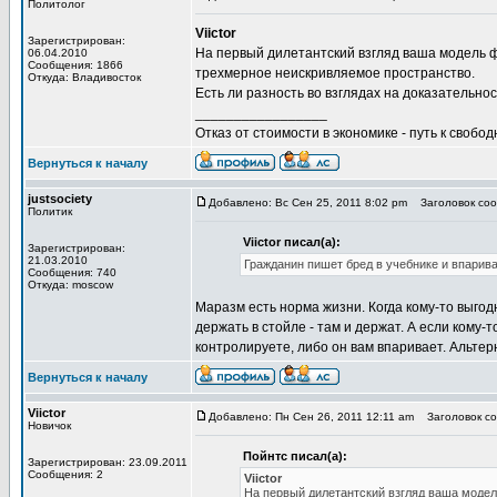
Политолог
Viictor
Зарегистрирован:
На первый дилетантский взгляд ваша модель ф
06.04.2010
Сообщения: 1866
трехмерное неискривляемое пространство.
Откуда: Владивосток
Есть ли разность во взглядах на доказательно
_________________
Отказ от стоимости в экономике - путь к свобод
Вернуться к началу
justsociety
Добавлено: Вс Сен 25, 2011 8:02 pm
Заголовок сооб
Политик
Viictor писал(а):
Зарегистрирован:
21.03.2010
Гражданин пишет бред в учебнике и впарива
Сообщения: 740
Откуда: moscow
Маразм есть норма жизни. Когда кому-то выгодн
держать в стойле - там и держат. А если кому-т
контролируете, либо он вам впаривает. Альтерн
Вернуться к началу
Viictor
Добавлено: Пн Сен 26, 2011 12:11 am
Заголовок соо
Новичок
Пойнтс писал(а):
Зарегистрирован: 23.09.2011
Сообщения: 2
Viictor
На первый дилетантский взгляд ваша модел