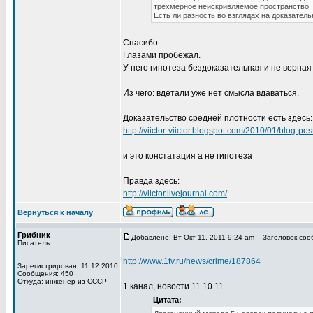
трехмерное неискривляемое пространство.
Есть ли разность во взглядах на доказател
Спасибо.
Глазами пробежал.
У него гипотеза бездоказательная и не верная
Из чего: вдетали уже нет смысла вдаваться.
Доказательство средней плотности есть здесь:
http://viictor-viictor.blogspot.com/2010/01/blog-pos
и это констатация а не гипотеза
_________________
Правда здесь:
http://viictor.livejournal.com/
Вернуться к началу
Грибник
Добавлено: Вт Окт 11, 2011 9:24 am
Заголовок сооб
Писатель
http://www.1tv.ru/news/crime/187864
Зарегистрирован: 11.12.2010
Сообщения: 450
Откуда: инженер из СССР
1 канал, новости 11.10.11
Цитата: