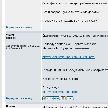
были факелы или фонари, работающие на масл
Вот и вопрос: нужно ли это было делать?
Почему я это спрашиваю? Потом скажу.
Вернуться к началу
Viictor
Добавлено: Пт Сен 23, 2011 11:57 pm
Заголовок соо
Новичок
Приведу пример очень яркого маразма.
Зарегистрирован: 23.09.2011
Маразм в МГУ у целого академика:
Сообщения: 2
http://viictor.livejournal.com/169899.html
Гражданин пишет бред в учебнике и впаривает
И выбора у них как бы нет.
_________________
Правда здесь:
http://viictor.livejournal.com/
Вернуться к началу
Пойнтс
Добавлено: Сб Сен 24, 2011 3:53 pm
Заголовок сооб