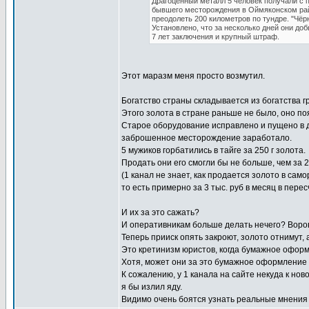
Драгоценный металл 5 человек получали с 
бывшего месторождения в Оймяконском рай
преодолеть 200 километров по тундре. "Чёр
Установлено, что за несколько дней они до
7 лет заключения и крупный штраф.
Этот маразм меня просто возмутил.
Богатство страны складывается из богатства г
Этого золота в стране раньше не было, оно по
Старое оборудование исправлено и пущено в 
заброшенное месторождение заработало.
5 мужиков горбатились в тайге за 250 г золота.
Продать они его смогли бы не больше, чем за 2
(1 канал не знает, как продается золото в само
то есть примерно за 3 тыс. руб в месяц в перес
И их за это сажать?
И оперативникам больше делать нечего? Воро
Теперь прииск опять закроют, золото отнимут, 
Это кретинизм юристов, когда бумажное офор
Хотя, может они за это бумажное оформление б
К сожалению, у 1 канала на сайте некуда к нов
я бы излил яду.
Видимо очень боятся узнать реальные мнения