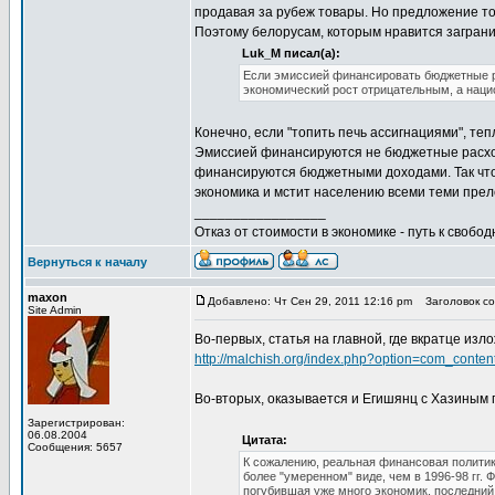
продавая за рубеж товары. Но предложение то
Поэтому белорусам, которым нравится заграниц
Luk_M писал(а):
Если эмиссией финансировать бюджетные р
экономический рост отрицательным, а наци
Конечно, если "топить печь ассигнациями", те
Эмиссией финансируются не бюджетные расход
финансируются бюджетными доходами. Так что, 
экономика и мстит населению всеми теми прел
_________________
Отказ от стоимости в экономике - путь к свобод
Вернуться к началу
maxon
Добавлено: Чт Сен 29, 2011 12:16 pm
Заголовок со
Site Admin
Во-первых, статья на главной, где вкратце изло
http://malchish.org/index.php?option=com_cont
Во-вторых, оказывается и Егишянц с Хазиным 
Зарегистрирован:
06.08.2004
Цитата:
Сообщения: 5657
К сожалению, реальная финансовая политика
более "умеренном" виде, чем в 1996-98 гг.
погубившая уже много экономик, последний