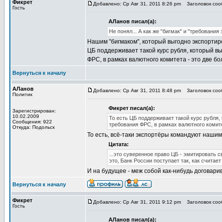
Фикрет
Добавлено: Ср Авг 31, 2011 8:26 pm
Заголовок соо
Гость
АЛанов писал(а):
Не понял... А как же "бигмак" и "требования
Нашим "бигмаком", который выгодно экспортирова
ЦБ поддерживает такой курс рубля, который в
ФРС, в рамках валютного комитета - это две б
Вернуться к началу
АЛанов
Добавлено: Ср Авг 31, 2011 8:48 pm
Заголовок соо
Политик
Фикрет писал(а):
Зарегистрирован:
10.02.2009
То есть ЦБ поддерживает такой курс рубля
Сообщения: 922
требования ФРС, в рамках валютного комите
Откуда: Подольск
То есть, всё-таки экспортёры командуют нашим
Цитата:
...это суверенное право ЦБ - эмитировать 
это, Банк России поступает так, как считае
И на будущее - меж собой как-нибудь договари
Вернуться к началу
Фикрет
Добавлено: Ср Авг 31, 2011 9:12 pm
Заголовок соо
Гость
АЛанов писал(а):