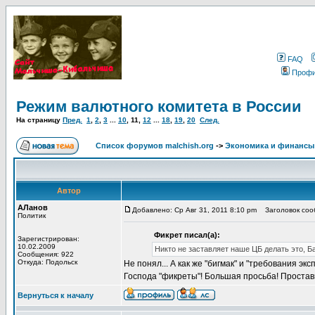
FAQ
Проф
Режим валютного комитета в России
На страницу
Пред.
1
,
2
,
3
...
10
,
11
,
12
...
18
,
19
,
20
След.
Список форумов malchish.org
->
Экономика и финансы
Автор
АЛанов
Добавлено: Ср Авг 31, 2011 8:10 pm
Заголовок соо
Политик
Фикрет писал(а):
Зарегистрирован:
10.02.2009
Никто не заставляет наше ЦБ делать это, Б
Сообщения: 922
Откуда: Подольск
Не понял... А как же "бигмак" и "требования эк
Господа "фикреты"! Большая просьба! Проставьт
Вернуться к началу