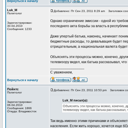
Вернуться к началу
Luk_M
Добавлено: Пт Сен 23, 2011 8:29 am
Заголовок соо
Политолог
Однако ограничение эмиссии - одной из требо
Зарегистрирован:
последнего акта борьбы за власть в республике
30.04.2010
Сообщения: 1233
Даже упертый батька, наконец, начинает пони
бюджетные расходы, то девальвация будет пе
отрицательным, а национальная валюта будет 
Объяснять эти процессы можно, конечно, друг
телевизору видел, как батька рассказывал, чт
_________________
С уважением,
Вернуться к началу
Пойнтс
Добавлено: Пт Сен 23, 2011 10:53 pm
Заголовок со
Политолог
Luk_M писал(а):
Зарегистрирован:
06.04.2010
Объяснять эти процессы можно, конечно, д
Сообщения: 1866
телевизору видел, как батька рассказывал,
Откуда: Владивосток
Так ведь именно этими причинами и объясняет
населения. Если жить хорошо, хочется еще бО