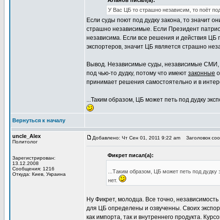
АЛанов писал(а):
У Вас ЦБ то страшно независим, то поёт по
Если суды поют под дудку закона, то значит о
страшно независимые. Если Президент патриот
независима. Если все решения и действия ЦБ
экспортеров, значит ЦБ является страшно не
Вывод. Независимые суды, независимые СМИ,
под чью-то дудку, потому что имеют
законные
о
принимает решения самостоятельно и в интер
...Таким образом, ЦБ может петь под дудку эк
Вернуться к началу
uncle_Alex
Добавлено: Чт Сен 01, 2011 9:22 am
Заголовок соо
Политолог
Фикрет писал(а):
Зарегистрирован:
13.12.2008
Сообщения: 1216
...Таким образом, ЦБ может петь под дудку
Откуда: Киев, Украина
нет.
Ну Фикрет, молодца. Все точно, независимост
для ЦБ определены и озвученны. Своих экспор
как импорта, так и внутреннего продукта. Кур