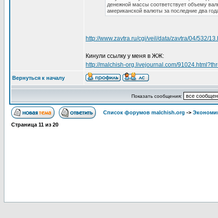
денежной массы соответствует объему валю
американской валюты за последние два год
http://www.zavtra.ru/cgi/veil/data/zavtra/04/532/13
Кинули ссылку у меня в ЖЖ:
http://malchish-org.livejournal.com/91024.html
Вернуться к началу
Показать сообщения:
Список форумов malchish.org
->
Экономи
Страница
11
из
20