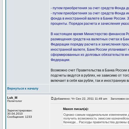
- путем приобретения за счет средств Фонда д
- путем приобретения за счет средств Фонда 
фонда в иностранной валюте в Банке России. 
проценты. Порядок расчета и зачисления ука
В настоящее время Министерство финансов Ро
размещения средств на валютных счетах в Бан
Федерации порядку расчета и зачисления проц
иностранной валюте, Банк России уплачивает 
сформированных из долговых обязательств ин
Федерации.
Возможно счет Правительства в Банка России вк
подсчеты ведутся в рублях, не зависимо от тог
включает в себя как рубли, так и иностранную в
Вернуться к началу
Luk_M
Добавлено: Чт Сен 22, 2011 11:49 am
Заголовок со
Политолог
Maxon писал(а):
Зарегистрирован:
30.04.2010
Однако самым кардинальным изменением до
Сообщения: 1233
получить возможность эмиссии казначейск
Кеннеди... Расходы правительства должны ф