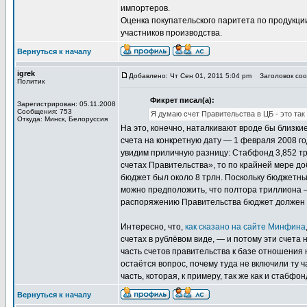
импортеров.
Оценка покупательского паритета по продукци
участников производства.
Вернуться к началу
igrek
Добавлено: Чт Сен 01, 2011 5:04 pm
Заголовок соо
Политик
Фикрет писал(а):
Зарегистрирован: 05.11.2008
Сообщения: 753
Я думаю счет Правительства в ЦБ - это т
Откуда: Минск, Белоруссия
На это, конечно, наталкивают вроде бы близк
счета на конкретную дату — 1 февраля 2008 го
увидим приличную разницу: Стабфонд 3,852 трл
счетах Правительства», то по крайней мере доб
бюджет был около 8 трлн. Поскольку бюджетны
можно предположить, что полтора триллиона —
распоряжению Правительства бюджет должен на
Интересно, что,
как сказано на сайте Минфина
счетах в рублёвом виде, — и потому эти счета 
часть счетов правительства к базе отношения н
остаётся вопрос, почему туда не включили ту ч
часть, которая, к примеру, так же как и стабф
Вернуться к началу