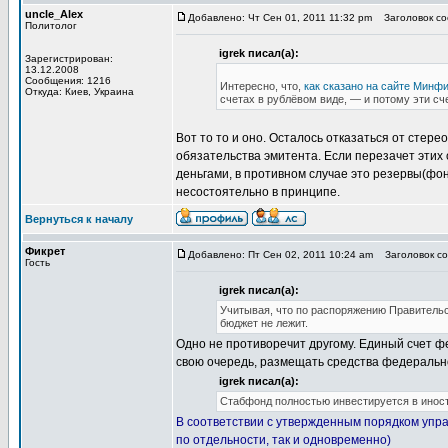
uncle_Alex
Добавлено: Чт Сен 01, 2011 11:32 pm
Заголовок со
Политолог
igrek писал(а):
Зарегистрирован:
13.12.2008
Сообщения: 1216
Интересно, что,
как сказано на сайте Минф
Откуда: Киев, Украина
счетах в рублёвом виде, — и потому эти сче
Вот то то и оно. Осталось отказаться от стере
обязательства эмитента. Если перезачет этих 
деньгами, в противном случае это резервы(фон
несостоятельно в принципе.
Вернуться к началу
Фикрет
Добавлено: Пт Сен 02, 2011 10:24 am
Заголовок со
Гость
igrek писал(а):
Учитывая, что по распоряжению Правительс
бюджет не лежит.
Одно не противоречит другому. Единый счет ф
свою очередь, размещать средства федераль
igrek писал(а):
Стабфонд полностью инвестируется в иност
В соответствии с утвержденным порядком упр
по отдельности, так и одновременно)