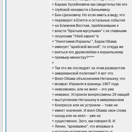
> Барака Хусейновича как свидетельство его
> глубокой ненависти к Беньямину
> Бен-Ционовичу. Но если иметь в виду, что
> переворот в Египте и остальные события
> на Ближнем Востоке, приблизившие к
> власти "братьев-мусульман" с их главными
> лозунгами "Убей еврея! "и
> "Уничтожим Израиль! ", Барак Обама
> именует "арабской весной", то откуда же
> взяться его дружелюбию к израильскому
> премьер-министру?****
>
> Так что же последует за этим разворотом
> американской политики? А вот что.
> Внял Обама объяснениям Нетаньяху, что
> возврат Израиля в границы 1967 года
> невозможен, или не внял -- это уже
> неважно. Устроили конгрессмены 29 оваций
> выступлению Нетаньяху в американском
> Конгрессе или не устроили -- тоже не
> имеет значения. И взял Обама свои слова
> назад или не взял -- уже не
> существенно. Зато, как говорил В. И.
> Ленин, "архиважно", что впервые в
> истории исламские экстремисты и