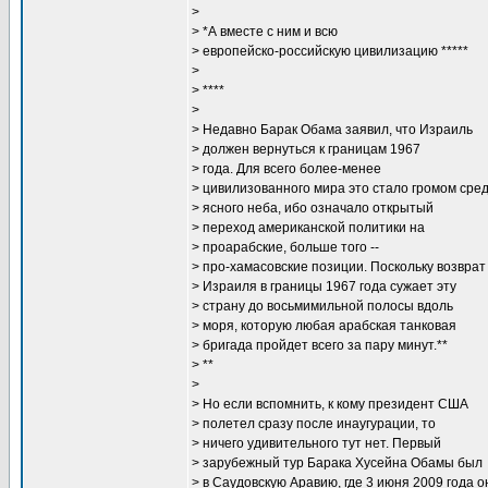
>
> *А вместе с ним и всю
> европейско-российскую цивилизацию *****
>
> ****
>
> Недавно Барак Обама заявил, что Израиль
> должен вернуться к границам 1967
> года. Для всего более-менее
> цивилизованного мира это стало громом сре
> ясного неба, ибо означало открытый
> переход американской политики на
> проарабские, больше того --
> про-хамасовские позиции. Поскольку возврат
> Израиля в границы 1967 года сужает эту
> страну до восьмимильной полосы вдоль
> моря, которую любая арабская танковая
> бригада пройдет всего за пару минут.**
> **
>
> Но если вспомнить, к кому президент США
> полетел сразу после инаугурации, то
> ничего удивительного тут нет. Первый
> зарубежный тур Барака Хусейна Обамы был
> в Саудовскую Аравию, где 3 июня 2009 года о