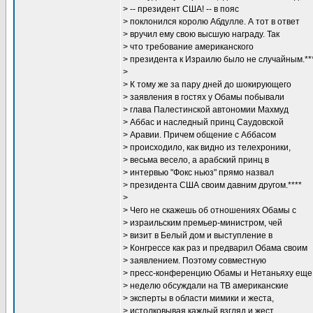
> -- президент США! -- в пояс
> поклонился королю Абдулле. А тот в ответ
> вручил ему свою высшую награду. Так
> что требование американского
> президента к Израилю было не случайным.**
>
> К тому же за пару дней до шокирующего
> заявления в гостях у Обамы побывали
> глава Палестинской автономии Махмуд
> Аббас и наследный принц Саудовской
> Аравии. Причем общение с Аббасом
> происходило, как видно из телехроники,
> весьма весело, а арабский принц в
> интервью "Фокс ньюз" прямо назвал
> президента США своим давним другом.****
>
> Чего не скажешь об отношениях Обамы с
> израильским премьер-министром, чей
> визит в Белый дом и выступление в
> Конгрессе как раз и предварил Обама своим
> заявлением. Поэтому совместную
> пресс-конференцию Обамы и Нетаньяху еще
> неделю обсуждали на ТВ американские
> эксперты в области мимики и жеста,
> истолковывая каждый взгляд и жест