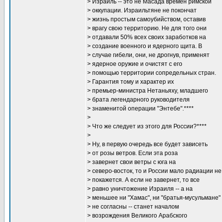
> Израиль -- это не Масада времен римской
> оккупации. Израильтяне не покончат
> жизнь простым самоубийством, оставив
> врагу свою территорию. Не для того они
> отдавали 50% всех своих заработков на
> создание военного и ядерного щита. В
> случае гибели, они, не дрогнув, применят
> ядерное оружие и очистят с его
> помощью территории сопредельных стран.
> Гарантия тому и характер их
> премьер-министра Нетаньяху, младшего
> брата легендарного руководителя
> знаменитой операции "Энтебе".****
>
> Что же следует из этого для России?****
>
> Ну, в первую очередь все будет зависеть
> от розы ветров. Если эта роза
> завернет свои ветры с юга на
> северо-восток, то и России мало радиации не
> покажется. А если не завернет, то все
> равно уничтожение Израиля -- а на
> меньшее ни "Хамас", ни "братья-мусульмане"
> не согласны -- станет началом
> возрождения Великого Арабского