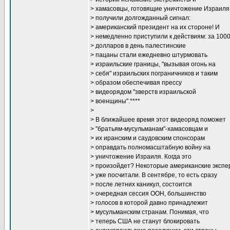
> хамасовцы, готовящие уничтожение Израиля
> получили долгожданный сигнал:
> американский президент на их стороне! И
> немедленно приступили к действиям: за 100
> долларов в день палестинские
> пацаны стали ежедневно штурмовать
> израильские границы, "вызывая огонь на
> себя" израильских пограничников и таким
> образом обеспечивая прессу
> видеорядом "зверств израильской
> военщины".****
>
> В ближайшее время этот видеоряд поможет
> "братьям-мусульманам"-хамасовцам и
> их иранским и саудовским спонсорам
> оправдать полномасштабную войну на
> уничтожение Израиля. Когда это
> произойдет? Некоторые американские экспе
> уже посчитали. В сентябре, то есть сразу
> после летних каникул, состоится
> очередная сессия ООН, большинство
> голосов в которой давно принадлежит
> мусульманским странам. Понимая, что
> теперь США не станут блокировать