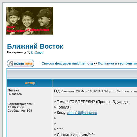
Ближний Восток
На страницу
1
,
2
След.
Список форумов malchish.org
->
Политика и геополити
Автор
Петька
Добавлено: Сб Июл 16, 2011 9:54 pm
Заголовок соо
Писатель
> Тема: ЧТО ВПЕРЕДИ? (Прогноз Эдуарда
Зарегистрирован:
> Тополя)
17.06.2006
Сообщения: 368
> Кому:
anna10@shaw.ca
>
>
> ****
> Спасите Израиль!****