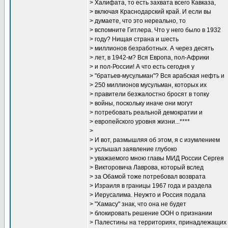
> Халифата, то есть захвата всего Кавказа,
> включая Краснодарский край. И если вы
> думаете, что это нереально, то
> вспомните Гитлера. Что у него было в 1932
> году? Нищая страна и шесть
> миллионов безработных. А через десять
> лет, в 1942-м? Вся Европа, пол-Африки
> и пол-России! А что есть сегодня у
> "братьев-мусульман"? Вся арабская нефть и
> 250 миллионов мусульман, которых их
> правители безжалостно бросят в топку
> войны, поскольку иначе они могут
> потребовать реальной демократии и
> европейского уровня жизни...****
>
> И вот, размышляя об этом, я с изумлением
> услышал заявление глубоко
> уважаемого мною главы МИД России Сергея
> Викторовича Лаврова, который вслед
> за Обамой тоже потребовал возврата
> Израиля в границы 1967 года и раздела
> Иерусалима. Неужто и Россия подала
> "Хамасу" знак, что она не будет
> блокировать решение ООН о признании
> Палестины на территориях, принадлежащих