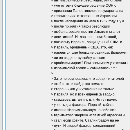
> антиизраильские резолюции, эти страны
> уже готовят будущее решение ООН о
> признании Палестинского государства на
> территориях, отвоеванных Израилем
> после нападения на него в 1967 году. Ну а
> после принятия такой резолюции
> любая агрессия против Израиля станет
> легитимной. И главное -- неизбежной,
> поскольку Израиль, защищенный США, и
> Израиль, брошенный США, это, как
> говорится, две большие разницы. Выдержит
> ли он в одиночку войну со всем
> арабским миром? При всем моем уважении к
> израильской армии -- сомневаюсь.****
>
> Зато не сомневаюсь, что среди читателей
> этой статьи найдется немало
> сторонников уничтожения не только
> Израиля, но и всех евреев (а заодно
> кавказцев, цыган и т. д. ). Но тут важно
> учесть два фактора. Первый: сейчас
> именно Израиль замкнул на себе всю
> взрывчатую энергию исламской агрессии и
> стал, если хотите, Сталинградом на ее
> пути. И второй фактор: сегодняшний