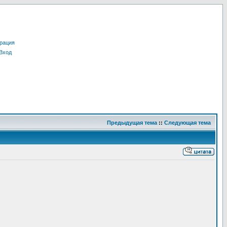
рация
Вход
Предыдущая тема
::
Следующая тема