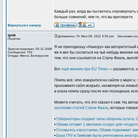
Каждый раз, когда вы пытаетесь опровергнуть
больше сомнений, чем те, что вы критикуете.
Вернуться к началу
igrek
Добавлено: Пт Июл 08, 2011 5:55 pm
Заголовок соо
Политик
Я не преподношу «Ньюсру» как авторитетный и
Зарегистрирован: 05.11.2008
же я мог бы сослаться на чьё-нибудь мнение н
Сообщения: 753
Откуда: Минск, Белоруссия
тем, что они ссылаются на Сорчу Фааль, выплё
Вот
ещё мнение про EU Times
— разумеется, не
Почти всё, что говорится на сайте о мире и,
принимает сайт всерьёз, несмотря на очеви
в глаза почти сразу после его посещения, ест
Можете считать, что это сказал я сам. На авт
заголовки статей Сорчи Фааль
, которые говоря
•
Губернаторы создают силы обороны штата, О
•
Обама готовит 1 миллион солдат для «подгот
•
Готовьтесь к восстанию, Обама поднимает ам
•
База ГРУ в Тамбове была уничтожена иност