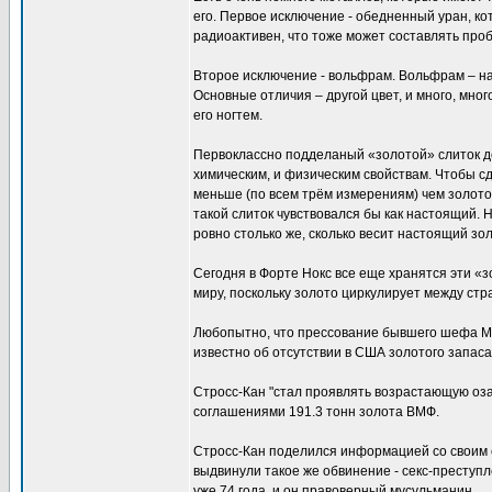
его. Первое исключение - обедненный уран, кот
радиоактивен, что тоже может составлять проб
Второе исключение - вольфрам. Вольфрам – нам
Основные отличия – другой цвет, и много, мно
его ногтем.
Первоклассно подделаный «золотой» слиток до
химическим, и физическим свойствам. Чтобы с
меньше (по всем трём измерениям) чем золотой
такой слиток чувствовался бы как настоящий. 
ровно столько же, сколько весит настоящий зол
Сегодня в Форте Нокс все еще хранятся эти «
миру, поскольку золото циркулирует между стр
Любопытно, что прессование бывшего шефа Ме
известно об отсутствии в США золотого запаса
Стросс-Кан "стал проявлять возрастающую оза
соглашениями 191.3 тонн золота ВМФ.
Стросс-Кан поделился информацией со своим 
выдвинули такое же обвинение - секс-преступл
уже 74 года, и он правоверный мусульманин.