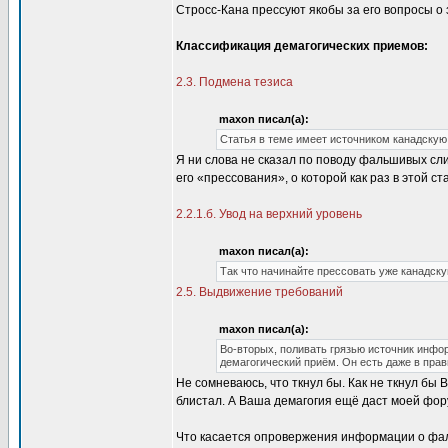
Стросс-Кана прессуют якобы за его вопросы о 
Классификация демагогических приемов:
2.3. Подмена тезиса
maxon писал(а):
Статья в теме имеет источником канадскую
Я ни слова не сказал по поводу фальшивых слит
его «прессования», о которой как раз в этой ст
2.2.1.б. Увод на верхний уровень
maxon писал(а):
Так что начинайте прессовать уже канадску
2.5. Выдвижение требований
maxon писал(а):
Во-вторых, поливать грязью источник инфо
демагогический приём. Он есть даже в прав
Не сомневаюсь, что ткнул бы. Как не ткнул бы
блистал. А Ваша демагогия ещё даст моей фор
Что касается опровержения информации о фаль