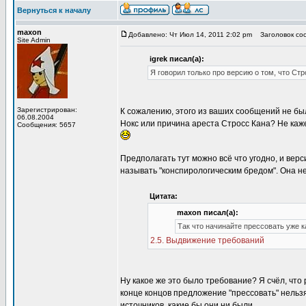
Вернуться к началу
maxon
Добавлено: Чт Июл 14, 2011 2:02 pm
Заголовок соо
Site Admin
igrek писал(а):
Я говорил только про версию о том, что Стр
Зарегистрирован:
К сожалению, этого из ваших сообщений не был
06.08.2004
Нокс или причина ареста Стросс Кана? Не каж
Сообщения: 5657
Предполагать тут можно всё что угодно, и верси
называть "конспирологическим бредом". Она не
Цитата:
maxon писал(а):
Так что начинайте прессовать уже к
2.5. Выдвижение требований
Ну какое же это было требование? Я счёл, что
конце концов предложение "прессовать" нельзя
источников, какие бы они ни были.