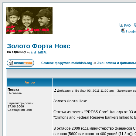
FAQ
Проф
Золото Форта Нокс
На страницу
1
,
2
,
3
След.
Список форумов malchish.org
->
Экономика и финансы
Автор
Петька
Добавлено: Вс Июл 03, 2011 11:20 am
Заголовок со
Писатель
Золото Форта Нокс
Зарегистрирован:
17.06.2006
Сообщения: 368
Статья из газеты “PRESS Core”, Канада от 03 и
"Clintons and Federal Reserve bankers linked to fa
В октябре 2009 года министерство финансов С
слитков (5600 слитнков по 400 унций (11.3 кг)