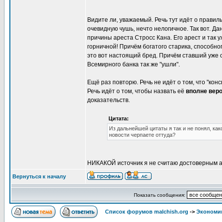
Видите ли, уважаемый. Речь тут идёт о прави
очевидную чушь, нечто нелогичное. Так вот. 
причины ареста Стросс Кана. Его арест и так 
горничной! Причём богатого старика, способног
это вот настоящий бред. Причём ставший уже
Всемирного банка так же "ушли".
Ещё раз повторю. Речь не идёт о том, что "ко
Речь идёт о том, чтобы назвать её
вполне вер
доказательств.
Цитата:
Из дальнейшей цитаты я так и не понял, ка
новости черпаете оттуда?
НИКАКОЙ источник я не считаю достоверным 
Вернуться к началу
Показать сообщения:
Список форумов malchish.org
->
Экономи