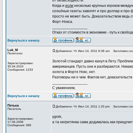
от безысходности.
Когда и
если
несколько крупных игроков междун
солидные
газеты завопят и про доллар и про ф
просто не может быть. Доказательством ведь 
Форт-Нокса.
_________________
Отказ от стоимости в экономике - путь к свобод
Вернуться к началу
Luk_M
Добавлено: Чт Июл 14, 2011 8:38 am
Заголовок соо
Политолог
Золотой стандарт давно канул в Лету. Проблем
Зарегистрирован:
американцев. Пусть они и разбираются. Никак
30.04.2010
Сообщения: 1233
золота в Форте Нокс, нет.
Разговоры ни о чем. Фактов нет, доказательст
_________________
С уважением,
Вернуться к началу
Петька
Добавлено: Чт Июл 14, 2011 1:20 pm
Заголовок соо
Писатель
ygrek,
Зарегистрирован:
а та негритянка сама додумалась как прищучит
17.06.2006
Сообщения: 368