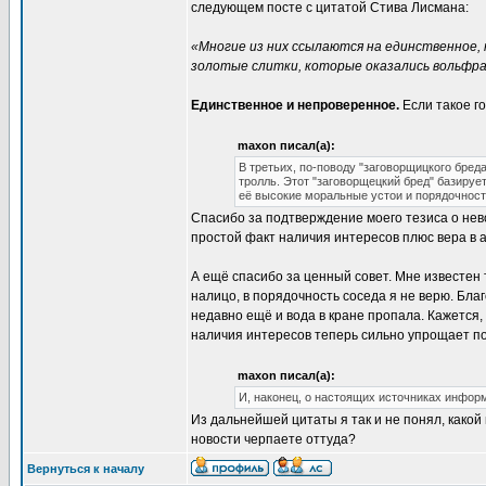
следующем посте с цитатой Стива Лисмана:
«Многие из них ссылаются на единственное,
золотые слитки, которые оказались вольфр
Единственное и непроверенное.
Если такое го
maxon писал(а):
В третьих, по-поводу "заговорщицкого бред
тролль. Этот "заговорщецкий бред" базируе
её высокие моральные устои и порядочность
Спасибо за подтверждение моего тезиса о нев
простой факт наличия интересов плюс вера в а
А ещё спасибо за ценный совет. Мне известен 
налицо, в порядочность соседа я не верю. Бла
недавно ещё и вода в кране пропала. Кажется,
наличия интересов теперь сильно упрощает по
maxon писал(а):
И, наконец, о настоящих источниках инфор
Из дальнейшей цитаты я так и не понял, како
новости черпаете оттуда?
Вернуться к началу