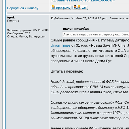
http://articles.banks-credits.ru/61/858.htm
Вернуться к началу
igrek
Добавлено: Чт Июл 07, 2011 6:23 pm
Заголовок соо
Политик
maxon писал(а):
Зарегистрирован: 05.11.2008
Сообщения: 753
А я-то всё гадал, за что его прессуют... Б
Откуда: Минск, Белоруссия
Самые ранние сообщения на эту тему датируют
Union Times
от 31 мая: «Russia Says IMF Chief J
обнародование факта о том, что золото США ис
журналистки, то ли группы неких писателей Сор
псевдонимом пишет некто Дэвид Бут.
Цитата в переводе:
Новый доклад, подготовленный ФСБ для пре
обвинён и арестован в США 14 мая за сексуа
США, расположенное в Форт-Ноксе, «исчезло
Согласно этому секретному докладу ФСБ, Ст
«задерживать» обещанную доставку в МВФ 19
Исполнительным советом в апреле 1978 г., 
заимствования (SDRs) в качестве альтернат
Далее в этом докладе ФСБ утверждается, чт