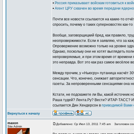
•
Россия приказывает войскам готовиться к во
•
Агент ЦРУ схвачен во время передачи ядерн
Почти все новости ссылаются на какие-то отч
спросить, почему о таких суперновостях как-то
Вообще, заговорщицкий бред, как правило, тру
неопровержимости. Если я заявляю, что за ка
Опровержение возможно только на уровне здра
Однако, поскольку они не хотят выглядеть по
непроверяемые, и при этом время от времени п
это неправда. Вот это как раз самое весёлое во
Между прочим, у «Ньюсру» путаница насчёт 3
сенсации. Что, конечно, снижает авторитетнос
газеты. За непроверенными сенсациями она не
Кстати, не подскажете ли Вы, какой источник
Раша тудей? Лента.Ру? Вести? ИТАР-ТАСС? Ил
ссылается Дин Хендерсон в
приводимой Вами 
Вернуться к началу
maxon
Добавлено: Ср Июл 13, 2011 7:45 am
Заголовок соо
Site Admin