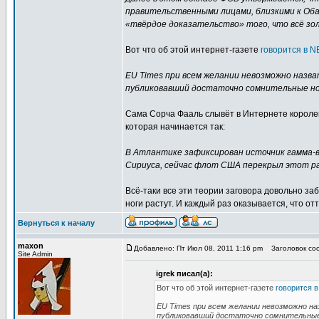
правительственными лицами, близкими к Оба
«твёрдое доказательство» того, что всё зо
Вот что об этой интернет-газете
говорится в 
EU Times при всем желании невозможно назва
публиковавший достаточно сомнительные н
Сама Сорча Фааль слывёт в Интернете короле
которая начинается так:
В Атлантике зафиксирован источник гамма-вы
Сириуса, сейчас флот США перекрыл этот р
Всё-таки все эти теории заговора довольно заба
ноги растут. И каждый раз оказывается, что отт
Вернуться к началу
maxon
Добавлено: Пт Июл 08, 2011 1:16 pm
Заголовок соо
Site Admin
igrek писал(а):
Вот что об этой интернет-газете
говорится 
EU Times при всем желании невозможно на
публиковавший достаточно сомнительные