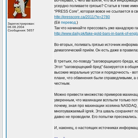
Во-первых, с чего вы взяли, что вся информац
усердно поливаете грязью? Статья в теме име
“PRESS Core”, которая вовсе не ссылается в с
http://presscore.ca/2011/?p=2780
(Её
перевод
.)
Зарегистрирован:
06.08.2004
Так что начинайте прессовать уже канадскую га
Сообщения: 5657
http://www.daily.pk/fake-gold-bars-in-bank-of-eng
Во-вторых, поливать грязью источник информ
демагогический приём. Он есть даже в правилах
В третьих, по-поводу "заговорщицкого бреда, 
Этот "заговорщецкий бред" базируется в обще
высокие моральные устои и порядочность - вот
плане, что обвинения были справедливыми, а с
честным.
Можно привести множество примеров махинаци
уверенным, что махинации всплыли только пото
почему, зная про махинации хозяина NASDAQ, 
многоуважаемый igrek. Эта шваль сохраняет п
давно не проводили. Его попытки пресекались.
И, наконец, о настоящих источниках информац