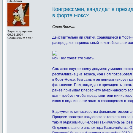
Site Admin
Конгрессмен, кандидат в презид
в форте Нокс?
Стив Лисман
Зарегистрирован:
06.08.2004
Действительно ли слитки, хранящиеся в Форт-
Сообщения: 5657
распродало национальный золотой запас и за
Рон Пол хочет это знать.
Согласно внутреннему документу министерств
республиканец из Техаса, Рон Пол потребовал
в Форт-Ноксе. Тем самым он легимитизирует р
фальшивое. Пол, кандидат в президенты, воз
ранее призывал к пересчету американского зол
шаг - требует чтобы представители министерс
июня о подлинности золота хранящегося в на
В документе министерства финансов говорится
Процесс проверки каждого золотого слитка зан
таким образом 400 человек занимались бы рев
Отделом главного инспектора Казначейства. Отч