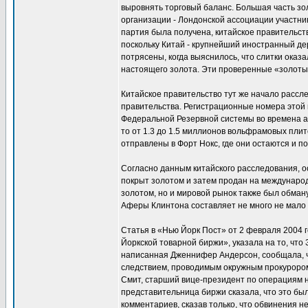
выровнять торговый баланс. Большая часть зо
организации - Лондонской ассоциации участнико
партия была получена, китайское правительст
поскольку Китай - крупнейший иностранный де
потрясены, когда выяснилось, что слитки ока
настоящего золота. Эти проверенные «золотые
Китайское правительство тут же начало рассл
правительства. Регистрационные номера этой 
Федеральной Резервной системы во времена ад
то от 1.3 до 1.5 миллионов вольфрамовых плит
отправлены в Форт Нокс, где они остаются и по
Согласно данным китайского расследования, ос
покрыт золотом и затем продан на международ
золотом, но и мировой рынок также был обма
Аферы Клинтона составляет не много не мало 
Статья в «Нью Йорк Пост» от 2 февраля 2004 
Йоркской товарной биржи», указала на то, что
написанная Дженнифер Андерсон, сообщала, ч
следствием, проводимым окружным прокурором 
Смит, старший вице-президент по операциям н
представительница биржи сказала, что это бы
комментариев, сказав только, что обвинения 