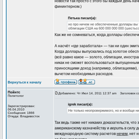
новости так просто с этого бы каждый день нач
фининтерном.)
Петька писал(а):
но про ничем не обеспеченные доллары вы
облигации США на 600 000 000 000 (шестьс
Как же не сомневаться, когда доллары обеспе
А насчёт «где заработала» — так ни один эми
Когда доллары выпускались под золотое обесп
(всё равно какое — золото, облигации, иностр
никак не сможет воспользоваться выпущенными
приносящими доход (например, облигациями), 
вычетом необходимых расходов.
Вернуться к началу
Пойнтс
Добавлено: Чт Июл 14, 2011 12:37 am
Заголовок со
Политолог
igrek писал(а):
Зарегистрирован:
06.04.2010
Не только неопровержимого, но и вообще ни
Сообщения: 1866
Откуда: Владивосток
Так ведь также нет никаких доказательств, чт
американскому казначейству и
верить
в силу д
международную систему расчетов
нечем
, нет 