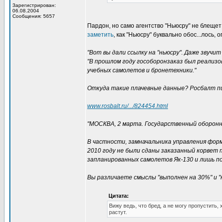
Зарегистрирован:
06.08.2004
Сообщения: 5657
Пардон, но само агентство "Ньюсру" не блеще
заметить
, как "Ньюсру" буквально обос...лось
"Вот вы дали ссылку на "ньюсру". Даже звуч
"В прошлом году гособоронзаказ был реализов
учебных самолетов и бронетехники."
Откуда такие плачевные данные? Росбалт пи
www.rosbalt.ru/.../824454.html
"МОСКВА, 2 марта. Государственный оборонны
В частности, замначальника управления фор
2010 году не были сданы заказанный корвет 
запланированных самолетов Як-130 и лишь по
Вы различаете смыслы "выполнен на 30%" и "
Цитата:
Вижу ведь, что бред, а не могу пропустить, 
растут.