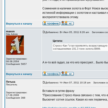
Сомнения в наличии золота в Форт Ноксе выск
истинной информации с золотом и настаивал 
воспрепятствовала этому.
Вернуться к началу
maxon
Добавлено: Вт Июл 05, 2011 8:26 am
Заголовок соо
Site Admin
Цитата:
Стросс-Кан "стал проявлять возрастающую 
соглашениями 191.3 тонн золота ВМФ.
Зарегистрирован:
06.08.2004
А я-то всё гадал, за что его прессуют... Было
Сообщения: 5657
Вернуться к началу
Петька
Добавлено: Чт Июл 07, 2011 10:18 am
Заголовок со
Писатель
Вставьте в гуглю фразу
Зарегистрирован:
"Прессование Стросс-Кана связано с тем, что 
17.06.2006
Сообщения: 368
Выскочит сотня ссылок. Какая из них первична,