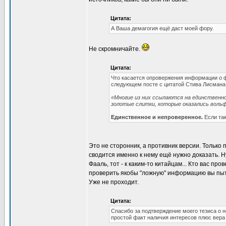
Цитата:
А Ваша демагогия ещё даст моей фору.
Не скромничайте.
Цитата:
Что касается опровержения информации о фа
следующем посте с цитатой Стива Лисмана
«Многие из них ссылаются на единственно
золотые слитки, которые оказались воль
Единственное и непроверенное.
Если так
Это не сторонник, а противник версии. Только
сводится именно к нему ещё нужно доказать. Ну
Фааль, тот - к каким-то китайцам... Кто вас п
проверить якобы "ложную" информацию вы пыта
Уже не проходит.
Цитата:
Спасибо за подтверждение моего тезиса о 
простой факт наличия интересов плюс вера 