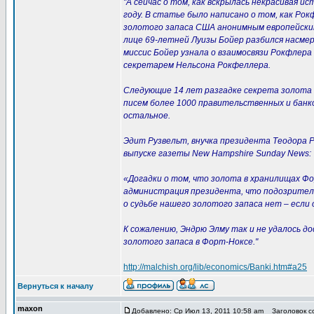
"А сейчас о том, как вскрылась некрасивая ис
году. В статье было написано о том, как Р
золотого запаса США анонимным европейским
лице 69-летней Луизы Бойер разбился насмер
миссис Бойер узнала о взаимосвязи Рокфлера
секретарем Нельсона Рокфеллера.
Следующие 14 лет разгадке секрета золота 
писем более 1000 правительственных и банко
остальное.
Эдит Рузвельт, внучка президента Теодора Р
выпуске газеты New Hampshire Sunday News:
«Догадки о том, что золота в хранилищах Ф
администрация президента, что подозритель
о судьбе нашего золотого запаса нет – если
К сожалению, Эндрю Элму так и не удалось д
золотого запаса в Форт-Ноксе."
http://malchish.org/lib/economics/Banki.htm#a25
Вернуться к началу
maxon
Добавлено: Ср Июл 13, 2011 10:58 am
Заголовок со