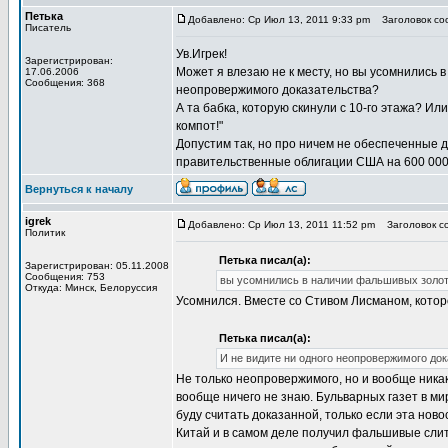
Петька
Добавлено: Ср Июл 13, 2011 9:33 pm
Заголовок соо
Писатель
Ув.Игрек!
Зарегистрирован:
Может я влезаю не к месту, но вы усомнились 
17.06.2006
Сообщения: 368
неопровержимого доказательства?
А та бабка, которую скинули с 10-го этажа? И
компот!"
Допустим так, но про ничем не обеспеченные 
правительственные облигации США на 600 000 
Вернуться к началу
igrek
Добавлено: Ср Июл 13, 2011 11:52 pm
Заголовок со
Политик
Петька писал(а):
Зарегистрирован: 05.11.2008
Сообщения: 753
вы усомнились в наличии фальшивых золот
Откуда: Минск, Белоруссия
Усомнился. Вместе со Стивом Лисманом, котор
Петька писал(а):
И не видите ни одного неопровержимого до
Не только неопровержимого, но и вообще никако
вообще ничего не знаю. Бульварных газет в ми
буду считать доказанной, только если эта ново
Китай и в самом деле получил фальшивые слит