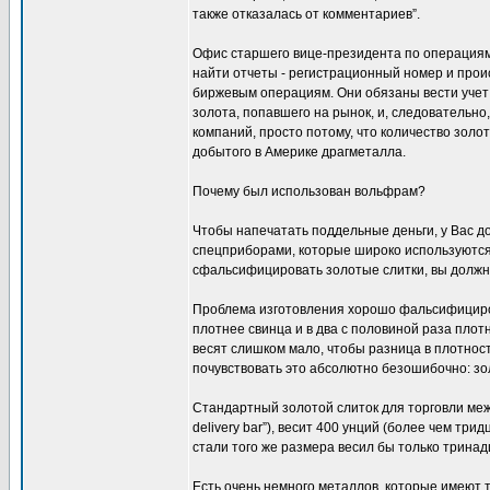
также отказалась от комментариев”.
Офис старшего вице-президента по операциям 
найти отчеты - регистрационный номер и пр
биржевым операциям. Они обязаны вести учет 
золота, попавшего на рынок, и, следовательн
компаний, просто потому, что количество зо
добытого в Америке драгметалла.
Почему был использован вольфрам?
Чтобы напечатать поддельные деньги, у Вас д
спецприборами, которые широко используются
сфальсифицировать золотые слитки, вы должны 
Проблема изготовления хорошо фальсифицирова
плотнее свинца и в два с половиной раза плотн
весят слишком мало, чтобы разница в плотности
почувствовать это абсолютно безошибочно: зол
Стандартный золотой слиток для торговли меж
delivery bar”), весит 400 унций (более чем три
стали того же размера весил бы только тринад
Есть очень немного металлов, которые имеют т