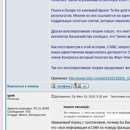
Reserves" была опубликован в сентябре 2010 г.
Поиск в Google по ключевой фразе "Is the gold
результатов. Многие из них ссылаются на еди
поддельные золотые слитки, которые оказали
Другая конспиративная теория гласит, что никт
инспектор Казначейства сообщал, что "лично 
Как постскриптум к этой истории, CNBC запрос
наша единственная видеозапись датируется 197
члене Конгресса который посетил бы Форт-Нокс 
Так что конспиративная теория продолжает жит
Оригинал:
http://www.cnbc.com/id/43391588/I
Вернуться к началу
igrek
Добавлено: Ср Июл 13, 2011 5:32 pm
Заголовок соо
Политик
maxon писал(а):
Зарегистрирован: 05.11.2008
Сообщения: 753
Во-первых, с чего вы взяли, что вся инфор
Откуда: Минск, Белоруссия
усердно поливаете грязью?
Уважаемый борец с троллизмом, почему бы Вам
что «вся информация в СМИ по поводу фальшиво