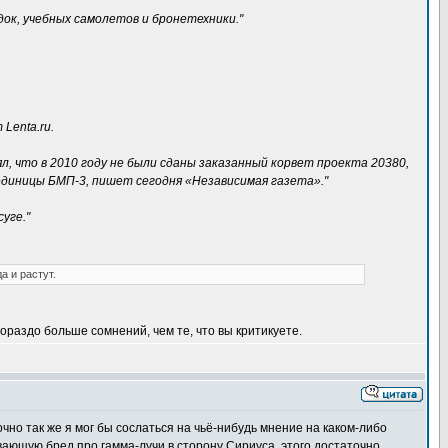
док, учебных самолетов и бронетехники."
Lenta.ru.
, что в 2010 году не были сданы заказанный корвет проекта 20380,
 единицы БМП-3, пишет сегодня «Независимая газета»."
уге."
а и растут.
ораздо больше сомнений, чем те, что вы критикуете.
но так же я мог бы сослаться на чьё-нибудь мнение на каком-либо
ающую бред про гамма-лучи в сторону Сириуса, этого достаточно.