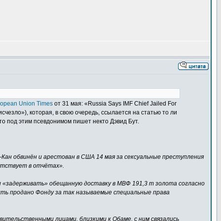
ropean Union Times
от 31 мая: «Russia Says IMF Chief Jailed For
исчезло»), которая, в свою очередь, ссылается на статью то ли
что под этим псевдонимом пишет некто Дэвид Бут.
ан обвинён и арестован в США 14 мая за сексуальные преступления
сутствует в отчётах».
и «задерживать» обещанную доставку в МВФ 191,3 т золота согласно
ыть продано Фонду за так называемые специальные права
вительственными лицами, близкими к Обаме, с ним связались