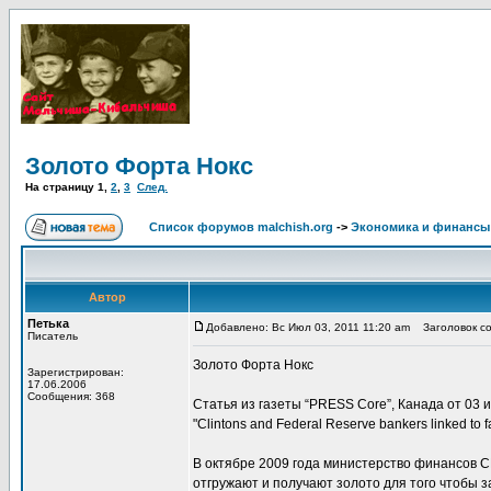
Золото Форта Нокс
На страницу
1
,
2
,
3
След.
Список форумов malchish.org
->
Экономика и финансы
Автор
Петька
Добавлено: Вс Июл 03, 2011 11:20 am
Заголовок со
Писатель
Золото Форта Нокс
Зарегистрирован:
17.06.2006
Сообщения: 368
Статья из газеты “PRESS Core”, Канада от 03 и
"Clintons and Federal Reserve bankers linked to fa
В октябре 2009 года министерство финансов СШ
отгружают и получают золото для того чтобы 