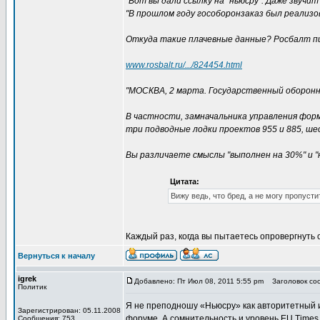
"Вот вы дали ссылку на "ньюсру". Даже звуч
"В прошлом году гособоронзаказ был реализов
Откуда такие плачевные данные? Росбалт пи
www.rosbalt.ru/.../824454.html
"МОСКВА, 2 марта. Государственный оборонны
В частности, замначальника управления форм
три подводные лодки проектов 955 и 885, ше
Вы различаете смыслы "выполнен на 30%" и "
Цитата:
Вижу ведь, что бред, а не могу пропусти
Каждый раз, когда вы пытаетесь опровергнуть 
Вернуться к началу
igrek
Добавлено: Пт Июл 08, 2011 5:55 pm
Заголовок соо
Политик
Я не преподношу «Ньюсру» как авторитетный ис
Зарегистрирован: 05.11.2008
форуме. А сомнительность и уровень EU Times
Сообщения: 753