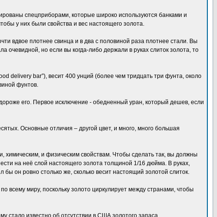
ицированы спецприборами, которые широко используются банками и
тобы у них были свойства и вес настоящего золота.
ти вдвое плотнее свинца и в два с половиной раза плотнее стали. Вы
ла очевидной, но если вы когда-либо держали в руках слиток золота, то
 delivery bar”), весит 400 унций (более чем тридцать три фунта, около
овиной фунтов.
 дороже его. Первое исключение - обедненный уран, который дешев, если
есятых. Основные отличия – другой цвет, и много, много большая
, химическим, и физическим свойствам. Чтобы сделать так, вы должны
ести на неё слой настоящего золота толщиной 1/16 дюйма. В руках,
л бы он ровно столько же, сколько весит настоящий золотой слиток.
по всему миру, поскольку золото циркулирует между странами, чтобы
у стало известно об отсутствии в США золотого запаса.