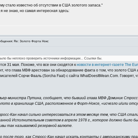
ему стало известно об отсутствии в США золотого запаса."
 я не знаю, но самая интересная здесь:
бщения: Re: Золото Форта Нокс
. Было бы неплохо проверить источники информации... Ссылки бы.
ся 31 мая. Похоже, что все они сходятся к
новости в интернет-газете The Eu
орит, что глава МВФ арестован за обнародование факта о том, что золото США 
писателей Сорчи Фааль (Sorcha Faal) с сайта WhatDoesItMean.Com. Говорят, 
ьер-министра Путина, сообщает, что бывший глава МВФ Доминик Стросс-К
золото в хранилище США, расположенное в Форт-Ноксе, «исчезло и/или от
росс-Кан начал сильно интересоваться в этом месяце тем, что США стал
анной Исполнительным советом в апреле 1978 г., которое должно было б
ивы так называемой резервной валюте.
 после того, как Стросс-Кан начал искать контакты с американскими пра