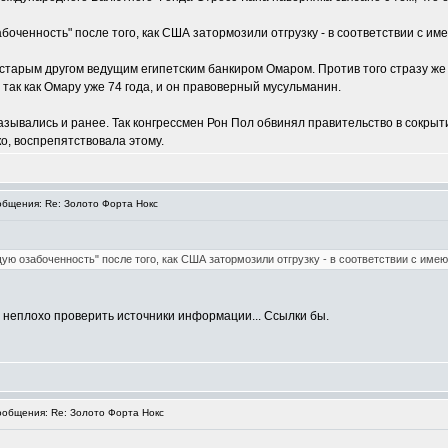
боченность" после того, как США затормозили отгрузку - в соответствии с 
тарым другом ведущим египетским банкиром Омаром. Против того стразу же 
так как Омару уже 74 года, и он правоверный мусульманин.
азывались и ранее. Так конгрессмен Рон Пол обвинял правительство в сокр
о, воспрепятствовала этому.
бщения: Re: Золото Форта Нокс
ую озабоченность" после того, как США затормозили отгрузку - в соответствии с им
 бы неплохо проверить источники информации... Ссылки бы.
общения: Re: Золото Форта Нокс