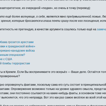
авторитетное, из очередной «педии», но очень в точку (перевод):
, что ещё более волнующе, о себе, является явно предумышленной ложью. Л
рения, которые бросаются в глаза почти сразу после его посещения, есть 
оритетность не претендую, в качестве аргумента сошлюсь только ещё на
замеч
бама грозится арестами
овки к гражданской войне»
ерикано-канадские войска
ранным спецназом?
йне с США
ой бомбы террористам
ты в Кремле. Если Вы воспринимаете это всерьёз — Ваше дело. Остаётся тольк
непроверенные?
дно опровергнуть фактами, поскольку сама его суть состоит в принципиальн
актами. Опровержение возможно только на уровне здравого смысла, представ
иотами, они постоянно ссылаются на какие-нибудь факты, в основном тоже н
 выясняется, что это неправда. Вот это как раз самое весёлое во всей этой к