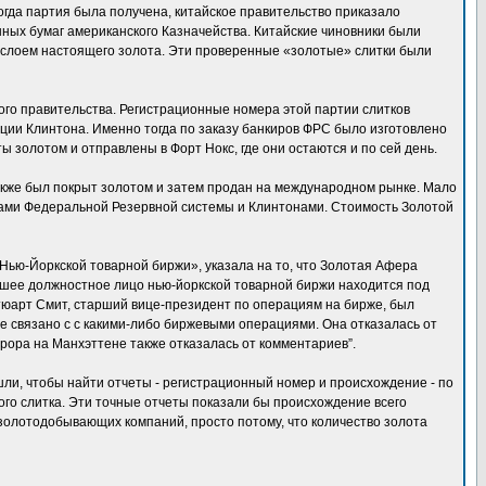
Когда партия была получена, китайское правительство приказало
нных бумаг американского Казначейства. Китайские чиновники были
м слоем настоящего золота. Эти проверенные «золотые» слитки были
ого правительства. Регистрационные номера этой партии слитков
ции Клинтона. Именно тогда по заказу банкиров ФРС было изготовлено
ы золотом и отправлены в Форт Нокс, где они остаются и по сей день.
также был покрыт золотом и затем продан на международном рынке. Мало
ирами Федеральной Резервной системы и Клинтонами. Стоимость Золотой
 Нью-Йоркской товарной биржи», указала на то, что Золотая Афера
сшее должностное лицо нью-йоркской товарной биржи находится под
тюарт Смит, старший вице-президент по операциям на бирже, был
е связано с с какими-либо биржевыми операциями. Она отказалась от
рора на Манхэттене также отказалась от комментариев”.
ли, чтобы найти отчеты - регистрационный номер и происхождение - по
 слитка. Эти точные отчеты показали бы происхождение всего
т золотодобывающих компаний, просто потому, что количество золота