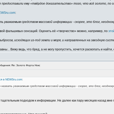
 предоставили ему «твёрдое доказательство» того, что всё золото, по о
NEWSru.com
:
ать уважаемым средством массовой информации - скорее, это блог, неодн
вой фальшивых сенсаций. Оценить её «творчество» можно, например, по
это
бросов, исходящих из-под земли и моря, и направленных на звездную сис
вны... Вижу ведь, что бред, а не могу пропустить, хочется раскопать и найти, 
бщения: Re: Золото Форта Нокс
ся в NEWSru.com
:
о назвать уважаемым средством массовой информации - скорее, это блог, неодно
т тщательным подходом к информации. Не далее как пару месяцев назад мн