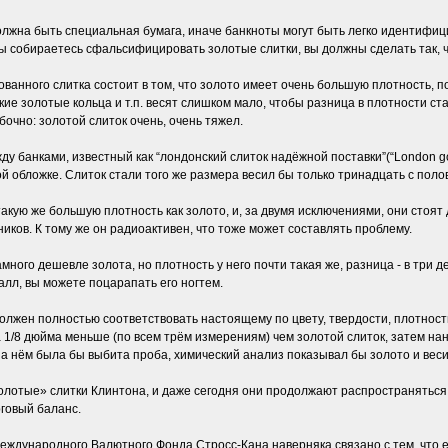
олжна быть специальная бумага, иначе банкноты могут быть легко идентиф
ы собираетесь сфальсифицировать золотые слитки, вы должны сделать так, ч
нного слитка состоит в том, что золото имеет очень большую плотность, поч
ие золотые кольца и т.п. весят слишком мало, чтобы разница в плотности ста
очно: золотой слиток очень, очень тяжел.
 банками, известный как “лондонский слиток надёжной поставки”(“London good
ной обложке. Слиток стали того же размера весил бы только тринадцать с пол
акую же большую плотность как золото, и, за двумя исключениями, они стоят
ников. К тому же он радиоактивен, что тоже может составлять проблему.
ного дешевле золота, но плотность у него почти такая же, разница - в три д
алл, вы можете поцарапать его ногтем.
лжен полностью соответствовать настоящему по цвету, твердости, плотности
1/8 дюйма меньше (по всем трём измерениям) чем золотой слиток, затем нан
На нём была бы выбита проба, химический анализ показывал бы золото и веси
золотые» слитки Клинтона, и даже сегодня они продолжают распространяться 
рговый баланс.
дународного Валютного Фонда Стросс-Кана наверняка связано с тем, что ем