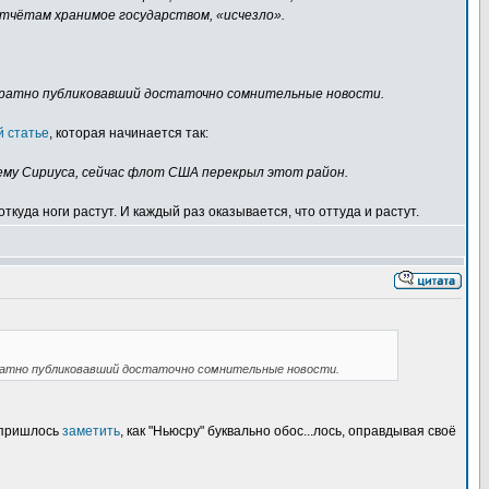
тчётам хранимое государством, «исчезло».
ократно публиковавший достаточно сомнительные новости.
й статье
, которая начинается так:
тему Сириуса, сейчас флот США перекрыл этот район.
откуда ноги растут. И каждый раз оказывается, что оттуда и растут.
кратно публиковавший достаточно сомнительные новости.
е пришлось
заметить
, как "Ньюсру" буквально обос...лось, оправдывая своё