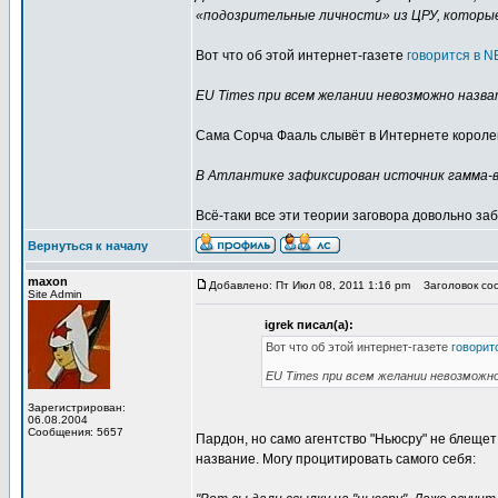
«подозрительные личности» из ЦРУ, которые
Вот что об этой интернет-газете
говорится в 
EU Times при всем желании невозможно назв
Сама Сорча Фааль слывёт в Интернете короле
В Атлантике зафиксирован источник гамма-вы
Всё-таки все эти теории заговора довольно заба
Вернуться к началу
maxon
Добавлено: Пт Июл 08, 2011 1:16 pm
Заголовок соо
Site Admin
igrek писал(а):
Вот что об этой интернет-газете
говорит
EU Times при всем желании невозможн
Зарегистрирован:
06.08.2004
Сообщения: 5657
Пардон, но само агентство "Ньюсру" не блеще
название. Могу процитировать самого себя: