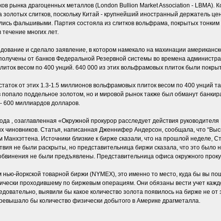
ов рынка драгоценных металлов (London Bullion Market Association - LBMA). 
а золотых слитков, поскольку Китай - крупнейший иностранный держатель це
зались фальшивыми. Партия состояла из слитков вольфрама, покрытых тонки
 течение многих лет.
едование и сделало заявление, в котором намекало на махинации американск
 получены от банков Федеральной Резервной системы во времена администра
плиток весом по 400 унций. 640 000 из этих вольфрамовых плиток были покрыт
статок от этих 1.3-1.5 миллионов вольфрамовых плиток весом по 400 унций 
в попало поддельное золотом, но и мировой рынок также был обманут банк
- 600 миллиардов долларов.
года , озаглавленная «Окружной прокурор расследует действия руководителя
их чиновников. Статья, написанная Дженнифер Андерсон, сообщала, что “Вы
Манхэттена. Источники близкие к бирже сказали, что на прошлой неделе, С
твия не были раскрыты, но представительница биржи сказала, что это было н
 обвинения не были предъявлены. Представительница офиса окружного проку
нью-йоркской товарной биржи (NYMEX), это именно то место, куда бы вы пош
ски проходившему по биржевым операциям. Они обязаны вести учет каждого
ледовательно, выявили бы какое количество золота появилось на бирже не о
евышало бы количество физически добытого в Америке драгметалла.