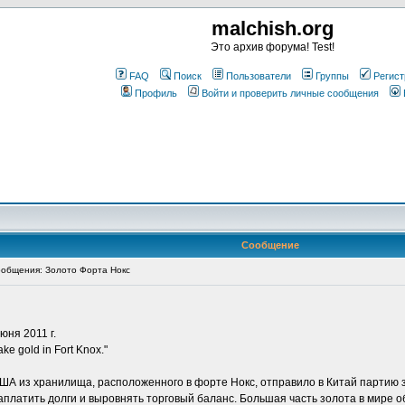
malchish.org
Это архив форума! Test!
FAQ
Поиск
Пользователи
Группы
Регист
Профиль
Войти и проверить личные сообщения
Сообщение
общения: Золото Форта Нокс
юня 2011 г.
ke gold in Fort Knox."
А из хранилища, расположенного в форте Нокс, отправило в Китай партию зол
заплатить долги и выровнять торговый баланс. Большая часть золота в мире