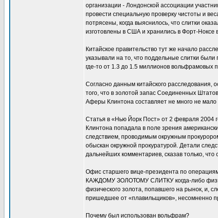
организации - Лондонской ассоциации участник
провести специальную проверку чистоты и вес
потрясены, когда выяснилось, что слитки ока
изготовлены в США и хранились в Форт-Ноксе в
Китайское правительство тут же начало рассл
указывали на то, что поддельные слитки были
где-то от 1.3 до 1.5 миллионов вольфрамовых 
Согласно данным китайского расследования, о
того, что в золотой запас Соединенных Штато
Аферы Клинтона составляет не много не мало 
Статья в «Нью Йорк Пост» от 2 февраля 2004 
Клинтона попадала в поле зрения американск
следствием, проводимым окружным прокурором 
обыскан окружной прокуратурой. Детали следс
дальнейших комментариев, сказав только, что
Офис старшего вице-президента по операциям 
КАЖДОМУ ЗОЛОТОМУ СЛИТКУ когда-либо физиче
физического золота, попавшего на рынок, и, с
пришедшее от «плавильщиков», несомненно пр
Почему был использован вольфрам?