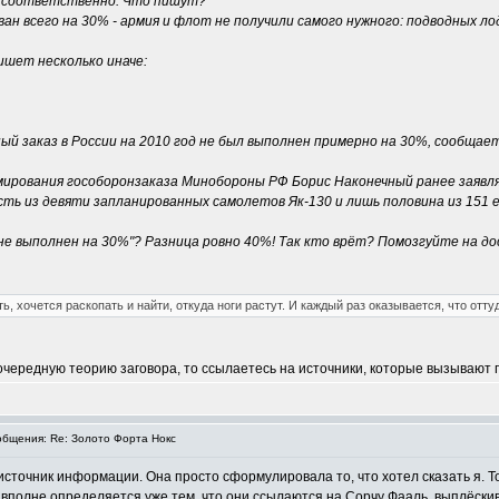
ит соответственно. Что пишут?
ан всего на 30% - армия и флот не получили самого нужного: подводных ло
шет несколько иначе:
й заказ в России на 2010 год не был выполнен примерно на 30%, сообщает 
ирования гособоронзаказа Минобороны РФ Борис Наконечный ранее заявлял
сть из девяти запланированных самолетов Як-130 и лишь половина из 151
не выполнен на 30%"? Разница ровно 40%! Так кто врёт? Помозгуйте на дос
ть, хочется раскопать и найти, откуда ноги растут. И каждый раз оказывается, что оттуд
очередную теорию заговора, то ссылаетесь на источники, которые вызывают г
бщения: Re: Золото Форта Нокс
точник информации. Она просто сформулировала то, что хотел сказать я. Точ
 вполне определяется уже тем, что они ссылаются на Сорчу Фааль, выплёскив