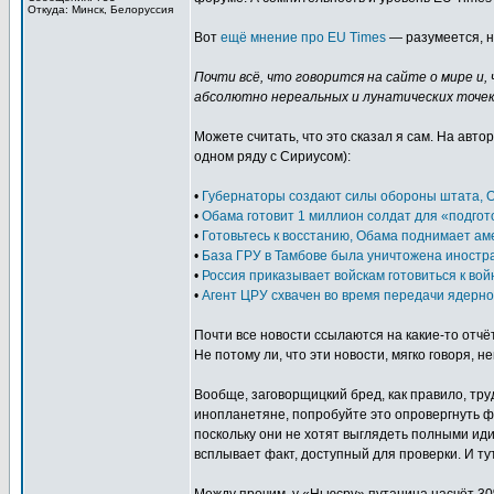
Откуда: Минск, Белоруссия
Вот
ещё мнение про EU Times
— разумеется, не
Почти всё, что говорится на сайте о мире и
абсолютно нереальных и лунатических точек з
Можете считать, что это сказал я сам. На авт
одном ряду с Сириусом):
•
Губернаторы создают силы обороны штата, О
•
Обама готовит 1 миллион солдат для «подгот
•
Готовьтесь к восстанию, Обама поднимает ам
•
База ГРУ в Тамбове была уничтожена иност
•
Россия приказывает войскам готовиться к во
•
Агент ЦРУ схвачен во время передачи ядерн
Почти все новости ссылаются на какие-то отчё
Не потому ли, что эти новости, мягко говоря, 
Вообще, заговорщицкий бред, как правило, тру
инопланетяне, попробуйте это опровергнуть ф
поскольку они не хотят выглядеть полными ид
всплывает факт, доступный для проверки. И тут