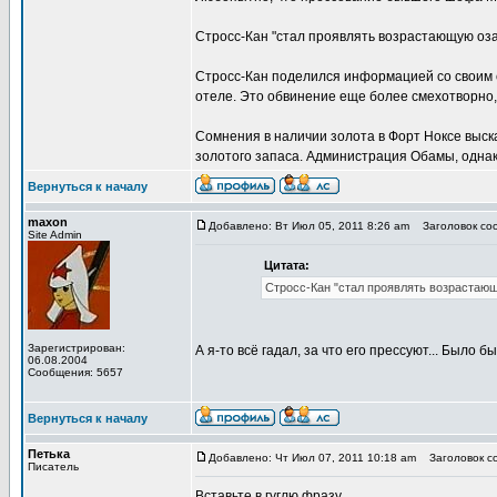
Стросс-Кан "стал проявлять возрастающую оза
Стросс-Кан поделился информацией со своим с
отеле. Это обвинение еще более смехотворно, 
Сомнения в наличии золота в Форт Ноксе выск
золотого запаса. Администрация Обамы, однак
Вернуться к началу
maxon
Добавлено: Вт Июл 05, 2011 8:26 am
Заголовок соо
Site Admin
Цитата:
Стросс-Кан "стал проявлять возрастающ
Зарегистрирован:
А я-то всё гадал, за что его прессуют... Было
06.08.2004
Сообщения: 5657
Вернуться к началу
Петька
Добавлено: Чт Июл 07, 2011 10:18 am
Заголовок со
Писатель
Вставьте в гуглю фразу