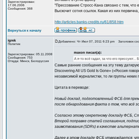
Зарегистрирован:
"Прессование Стросс-Кана связано с тем, что 
17.06.2006
Сообщения: 368
Выскочит сотня ссылок. Какая из них первична,
http://articles.banks-credits.ru/61/858.htm
Вернуться к началу
igrek
Добавлено: Чт Июл 07, 2011 6:23 pm
Заголовок соо
Политик
maxon писал(а):
Зарегистрирован: 05.11.2008
Сообщения: 753
А я-то всё гадал, за что его прессуют..
Откуда: Минск, Белоруссия
Самые ранние сообщения на эту тему датируют
Discovering All US Gold Is Gone» («Россия гов
независимой журналистки, то ли группы неких 
Цитата в переводе:
Новый доклад, подготовленный ФСБ для прем
после обнародования факта о том, что всё 
Согласно этому секретному докладу ФСБ, Ст
Второй поправке статей соглашения, подпис
заимствования (SDRs) в качестве альтернат
Далее в этом докладе ФСБ утверждается, что