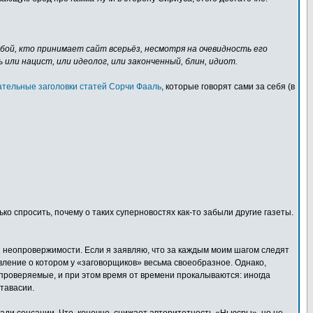
юбой, кто принимает сайт всерьёз, несмотря на очевидность его
или нацист, или идеолог, или законченный, блин, идиот.
ательные заголовки статей Сорчи Фааль
, которые говорят сами за себя (в
о спросить, почему о таких суперновостях как-то забыли другие газеты.
ой неопровержимости. Если я заявляю, что за каждым моим шагом следят
ление о котором у «заговорщиков» весьма своеобразное. Однако,
епроверяемые, и при этом время от времени прокалываются: иногда
атавасии.