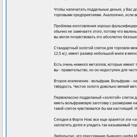
Чтобы напечатать поддельные деньги, у Вас д
торговыми предприятиями. Аналогично, если в
Проблема изготовления хорошо фальсифицирова
обычно не замечаете этого, потому что маленьк
вы могли почувствовать это абсолютно безошиб
Стандартный золотой слиток для торговли между
12,5 кг,), имеет размер небольшой книги в мяг
Есть очень немного металлов, которые имеют т
вы - правительство, но он недоступен для част
Второе исключение - вольфрам. Вольфрам – нам
твёрдость. Чистое золото довольно мягкий мет
Первоклассно подделаный «золотой» слиток до
иметь вольфрамовую заготовку с размерами на 
такой слиток чувствовался бы как настоящий. 
Сегодня в Форте Нокс все еще хранятся эти «
заплатить долги и уладить так называемый то
Любопытно, что прессование бывшего шефа Меж