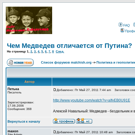
FAQ
Проф
Чем Медведев отличается от Путина?
На страницу
1
,
2
,
3
,
4
,
5
,
6
,
7
,
8
След.
Список форумов malchish.org
->
Политика и геополити
Автор
Петька
Добавлено: Пт Май 27, 2011 7:44 am
Заголовок соо
Писатель
http://www.youtube.com/watch?v=aIfvEB0U91E
Зарегистрирован:
17.06.2006
Сообщения: 368
Алексей Навальный: Медведев - бездельник и в
Вернуться к началу
maxon
Добавлено: Пт Май 27, 2011 10:48 am
Заголовок со
Site Admin