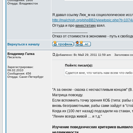
Сообщения: 1866
Откуда: Владивосток
Я давал ссылку Люк_м на социологическое исс
http://malchish.org/phpBB2/viewtopic.php?t=1074
Оттуда и про
кинестетику
взял.
_________________
Отказ от стоимости в экономике - путь к свобод
Вернуться к началу
Владимир Галка
Добавлено: Вс Май 29, 2011 11:59 am
Заголовок со
Писатель
Пойнтс писал(а):
Зарегистрирован:
09.02.2010
Сдается мне, что читать нам всем что-либо
Сообщения: 456
Откуда: Санкт-Петербург
"А за окном - сказка с несчастливым концом" (В.
Матрица повсюду.
Если вспомнить точку зрения КОБ (типа: рабы с
вновь безграмотными, рабы сами зайдут в "сто
Когда их (100 лет назад) подсадили на стакан, 
"Ленин всегда живой .... и т.д."
Изучение поведенческих критериев выявило
недвижимости