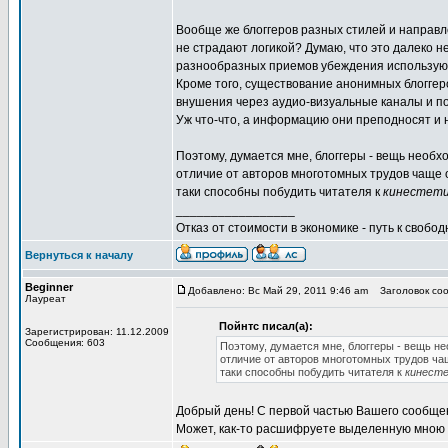
Вообще же блоггеров разных стилей и направл
не страдают логикой? Думаю, что это далеко н
разнообразных приемов убеждения используют
Кроме того, существование анонимных блоггеро
внушения через аудио-визуальные каналы и по
Уж что-что, а информацию они преподносят и н
Поэтому, думается мне, блоггеры - вещь необ
отличие от авторов многотомных трудов чаще
таки способны побудить читателя к
кинестети
_________________
Отказ от стоимости в экономике - путь к свобод
Вернуться к началу
Beginner
Добавлено: Вс Май 29, 2011 9:46 am
Заголовок соо
Лауреат
Пойнтс писал(а):
Зарегистрирован: 11.12.2009
Сообщения: 603
Поэтому, думается мне, блоггеры - вещь н
отличие от авторов многотомных трудов ч
таки способны побудить читателя к
кинест
Добрый день! С первой частью Вашего сообщен
Может, как-то расшифруете выделенную мною 