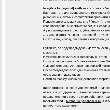
to agitate for [against] smth.
— агитировать /вест
Блоггеры - это для эмоционально мыслящих. Ос
риторики и знакомы с софистскими приёмами. И
Присмотритесь, когда Навальный "грузит", то он
своё поведение, а не смысл "беседы". Беседа д
А у проповедников (то есть, убеждённых в свою 
Этим отличается человек, говорящий от души.
Но это я так, к слову, бесплатная консультаци
Путин же, по роду предыдущей деятельности, д
классиков.
И уж конечно врубаться в философию Гегеля.
Отсюда следует, что он более вменяем, чем Ме
С другой стороны, учитывая наш горький исто
После Медведева, президентом может стать лю
образования), даже клоун.
Почти по Марксу: смена общественной формац
outer-directed
–
внешне управляемый
(в клас
извне, т. е., от других лиц; такой человек стр
предположении о том, что о его действиях под
inner-directed
–
внутренне управляемый
(в кл
ценностями, желаниями)