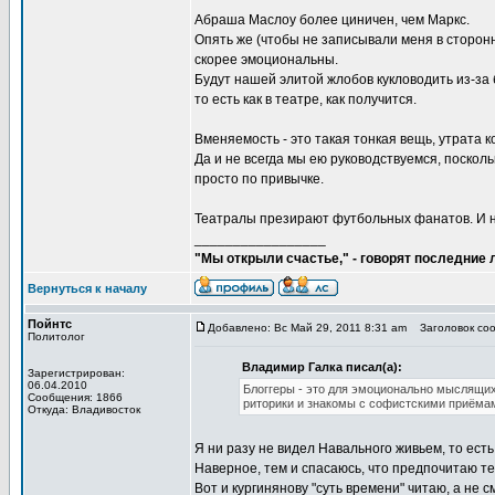
Абраша Маслоу более циничен, чем Маркс.
Опять же (чтобы не записывали меня в сторон
скорее эмоциональны.
Будут нашей элитой жлобов кукловодить из-за б
то есть как в театре, как получится.
Вменяемость - это такая тонкая вещь, утрата к
Да и не всегда мы ею руководствуемся, поско
просто по привычке.
Театралы презирают футбольных фанатов. И 
_________________
"Мы открыли счастье," - говорят последние
Вернуться к началу
Пойнтс
Добавлено: Вс Май 29, 2011 8:31 am
Заголовок соо
Политолог
Владимир Галка писал(а):
Зарегистрирован:
06.04.2010
Блоггеры - это для эмоционально мыслящих.
Сообщения: 1866
риторики и знакомы с софистскими приёмами
Откуда: Владивосток
Я ни разу не видел Навального живьем, то ест
Наверное, тем и спасаюсь, что предпочитаю те
Вот и кургинянову "суть времени" читаю, а не 