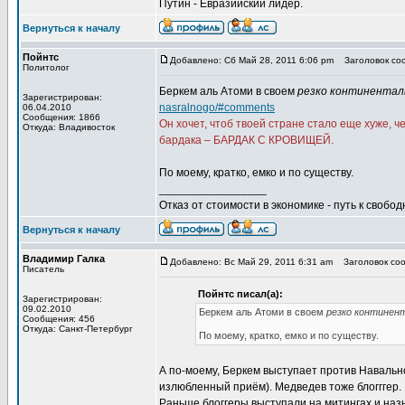
Путин - Евразийский лидер.
Вернуться к началу
Пойнтс
Добавлено: Сб Май 28, 2011 6:06 pm
Заголовок соо
Политолог
Беркем аль Атоми в своем
резко континентал
Зарегистрирован:
nasralnogo/#comments
06.04.2010
Сообщения: 1866
Он хочет, чтоб твоей стране стало еще хуже, 
Откуда: Владивосток
бардака – БАРДАК С КРОВИЩЕЙ.
По моему, кратко, емко и по существу.
_________________
Отказ от стоимости в экономике - путь к свобод
Вернуться к началу
Владимир Галка
Добавлено: Вс Май 29, 2011 6:31 am
Заголовок соо
Писатель
Пойнтс писал(а):
Зарегистрирован:
09.02.2010
Беркем аль Атоми в своем
резко континен
Сообщения: 456
Откуда: Санкт-Петербург
По моему, кратко, емко и по существу.
А по-моему, Беркем выступает против Навальног
излюбленный приём). Медведев тоже блогггер.
Раньше блоггеры выступали на митингах и на