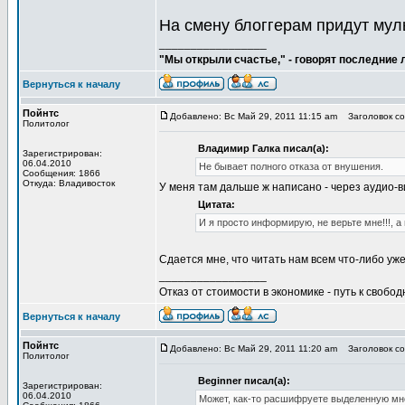
На смену блоггерам придут мул
_________________
"Мы открыли счастье," - говорят последние
Вернуться к началу
Пойнтс
Добавлено: Вс Май 29, 2011 11:15 am
Заголовок со
Политолог
Владимир Галка писал(а):
Зарегистрирован:
06.04.2010
Не бывает полного отказа от внушения.
Сообщения: 1866
Откуда: Владивосток
У меня там дальше ж написано - через аудио-
Цитата:
И я просто информирую, не верьте мне!!!, 
Сдается мне, что читать нам всем что-либо уже
_________________
Отказ от стоимости в экономике - путь к свобод
Вернуться к началу
Пойнтс
Добавлено: Вс Май 29, 2011 11:20 am
Заголовок со
Политолог
Beginner писал(а):
Зарегистрирован:
06.04.2010
Может, как-то расшифруете выделенную мн