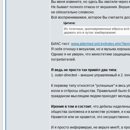
Вы меня извините, но здесь Вы хватили через 
Не бывает полного отказа от внушения. Внуш
не обязательно словесно.
Всё воспринимаемое, которое Вы считаете до
Цитата:
Их точечные, кратковременные вбросы всё-
держать его в путах зомбирования.
БИАС-тест:
www.altermed.sml.by/index.php?item
Я себя отношу к визуалам, но и музыка хороша
Однако я не уверен, что кинестетики защищены
потребителей.
Я ведь не просто так привёл два типа
:
1. outer-directed – внешне управляемый и 2. in
К первому типу относятся "успешные" и весь у
изгои и отбросы общества. Правильней было б
граждански мыслящим людям приходят молод
Ирония в том и состоит
, что дебилы наделен
общества заложена и в качестве условия, и к 
Нравится или не нравится, это несущественно.
И я просто информирую, не верьте мне!!!, а п