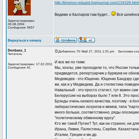
http://limonov-eduard.livejournal.com/134326.html
Видимо и Каспаров там будет...
Вся шпиёнск
Зарегистрирован:
06.08.2004
Сообщения: 5657
Вернуться к началу
Donbass_1
Добавлено: Пт Май 27, 2011 1:51 pm
Заголовок соо
Читатель
И все же по теме:
Зарегистрирован: 17.02.2011
Мы, хохлы, уже проходили то, что России толь
Сообщения: 61
придвидится, репертуарчик у буржуев не обновл
Медеведев - это Ющенко. Ющенко Бандэру сдела
же, как и у Медведева. Да и стилистика поведе
Навальный - это просто статист, тут важен са
Белоруссии на выборах было 7 или 8. Это про
Брэнды очень низкого качества, поэтому - в 
либерастических лозунгов и мемов, типа "парт
много больше, соответственно, ряды опозиции 
"политическому обменному курсу".
Кто же такой Путин? Тут, как ни странно, ни дл
Ирана, Ливии, Палестины, Сербии, Казахстана
Италии, Греции и мн.др.