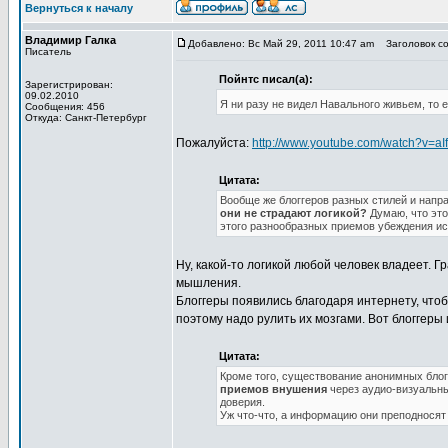
Вернуться к началу
Владимир Галка
Добавлено: Вс Май 29, 2011 10:47 am
Заголовок со
Писатель
Пойнтс писал(а):
Зарегистрирован:
09.02.2010
Я ни разу не видел Навального живьем, то 
Сообщения: 456
Откуда: Санкт-Петербург
Пожалуйста:
http://www.youtube.com/watch?v=a
Цитата:
Вообще же блоггеров разных стилей и напр
они не страдают логикой?
Думаю, что это
этого разнообразных приемов убеждения ис
Ну, какой-то логикой любой человек владеет. 
мышления.
Блоггеры появились благодаря интернету, чтоб
поэтому надо рулить их мозгами. Вот блоггеры 
Цитата:
Кроме того, существование анонимных блогг
приемов внушения
через аудио-визуальны
доверия.
Уж что-что, а информацию они преподносят 