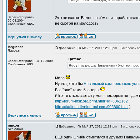
Ельцин - номенклатура, официоз и элита, а 
Зарегистрирован:
Это не важно. Важно на чём они зарабатывают 
06.08.2004
не смотря на молодость.
Сообщения: 5657
Вернуться к началу
Beginner
Добавлено: Пт Май 27, 2011 12:03 pm
Заголовок со
Лауреат
Цитата:
Зарегистрирован: 11.12.2009
Сообщения: 603
Rudy писал:
...а Навальный - блоггер, прос
Мило
Ну, вот, хотя бы
Навальный сам прекрасно умее
Все "они" такие блоггеры
(Что-то открывается у меня некорректно - дам
http://forum-msk.org/print.html?id=6362162
http://akaitensi.livejournal.com/903800.html
)
Вернуться к началу
maxon
Добавлено: Пт Май 27, 2011 12:33 pm
Заголовок со
Site Admin
Ещё один шпиён отметился в друзьях Навальн