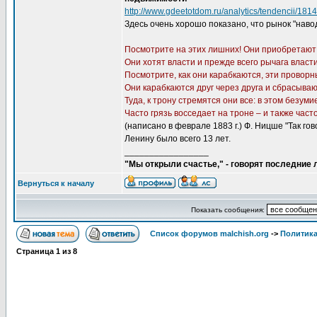
http://www.gdeetotdom.ru/analytics/tendencii/181
Здесь очень хорошо показано, что рынок "нав
Посмотрите на этих лишних! Они приобретают б
Они хотят власти и прежде всего рычага власти
Посмотрите, как они карабкаются, эти провор
Они карабкаются друг через друга и сбрасывают
Туда, к трону стремятся они все: в этом безуми
Часто грязь восседает на троне – и также часто
(написано в феврале 1883 г.) Ф. Ницше "Так гов
Ленину было всего 13 лет.
_________________
"Мы открыли счастье," - говорят последние
Вернуться к началу
Показать сообщения:
Список форумов malchish.org
->
Политика
Страница
1
из
8