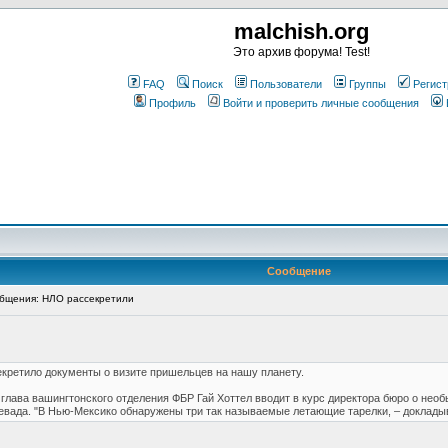
malchish.org
Это архив форума! Test!
FAQ
Поиск
Пользователи
Группы
Регист
Профиль
Войти и проверить личные сообщения
Сообщение
бщения: НЛО рассекретили
кретило документы о визите пришельцев на нашу планету.
., глава вашингтонского отделения ФБР Гай Хоттел вводит в курс директора бюро о н
вада. "В Нью-Мексико обнаружены три так называемые летающие тарелки, – докладывае