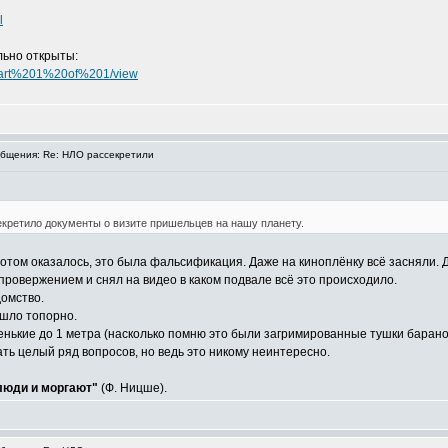
l
льно открыты:
20Part%201%20of%201/view
бщения: Re: НЛО рассекретили
кретило документы о визите пришельцев на нашу планету.
отом оказалось, это была фальсификация. Даже на киноплёнку всё засняли. Д
опровержением и снял на видео в каком подвале всё это происходило.
домство.
ышло топорно.
нькие до 1 метра (насколько помню это были загримированные тушки барано
ть целый ряд вопросов, но ведь это никому неинтересно.
 люди и моргают"
(Ф. Ницше).