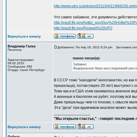
http://www.utro.ru/articles/2011/04/11/968256.shtm
Что самое забавное, эти документы действите
http://vault.fbi.gov/hottel_guy/Guy%20Hottel%
http://vault.fbi.gov/Roswell%20UFO
Вернуться к началу
Владимир Галка
Добавлено: Пн Апр 18, 2011 6:24 pm
Заголовок соо
Писатель
maxon писал(а):
Зарегистрирован:
09.02.2010
Забавно:
Сообщения: 456
Федеральное бюро расследований рассе
Откуда: Санкт-Петербург
В СССР тоже "находили" инопланетян, но как п
пришельца), потом (через 20 лет) выступил с 
Тоже как и в США этим занималось военное ве
А военные в биологии не рубят, поэтому всё в
Даже пришельцы чем-то похожи, с смысле мале
Эта "деза" при вдумчивом анализе может вызва
_________________
"Мы открыли счастье," - говорят последние
Вернуться к началу
Пойнтс