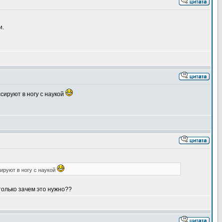
и.
сируют в ногу с наукой
ируют в ногу с наукой
только зачем это нужно??