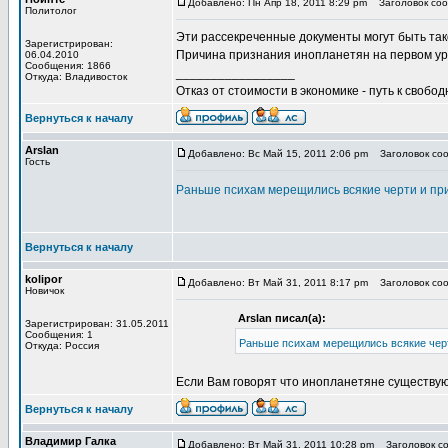
Добавлено: Пн Апр 18, 2011 8:29 pm
Заголовок соо
Политолог
Эти рассекреченные документы могут быть так
Зарегистрирован:
Причина признания инопланетян на первом уро
06.04.2010
Сообщения: 1866
_________________
Откуда: Владивосток
Отказ от стоимости в экономике - путь к свобод
Вернуться к началу
Arslan
Добавлено: Вс Май 15, 2011 2:06 pm
Заголовок соо
Гость
Раньше психам мерещились всякие черти и при
Вернуться к началу
kolipor
Добавлено: Вт Май 31, 2011 8:17 pm
Заголовок соо
Новичок
Arslan писал(а):
Зарегистрирован: 31.05.2011
Сообщения: 1
Раньше психам мерещились всякие черти
Откуда: Россия
Если Вам говорят что инопланетяне существуют
Вернуться к началу
Владимир Галка
Добавлено: Вт Май 31, 2011 10:28 pm
Заголовок со