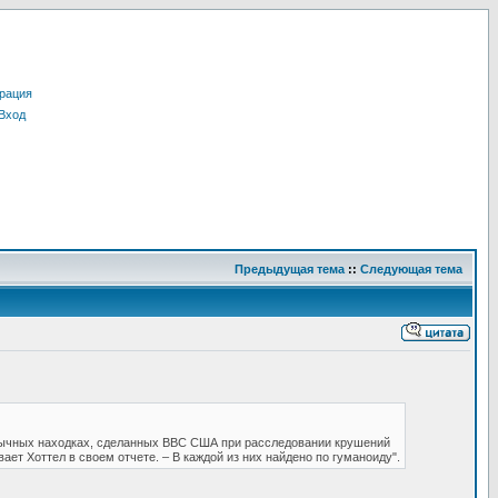
рация
Вход
Предыдущая тема
::
Следующая тема
еобычных находках, сделанных ВВС США при расследовании крушений
т Хоттел в своем отчете. – В каждой из них найдено по гуманоиду".