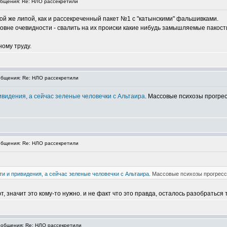
бщения: Re: НЛО рассекретили
ой же липой, как и рассекреченный пакет №1 с "катынскими" фальшивками.
вне очевидности - свалить на их происки какие нибудь замышляемые пакост
ному труду.
бщения: Re: НЛО рассекретили
видения, а сейчас зеленые человечки с Альтаира
. Массовые психозы прогрес
бщения: Re: НЛО рассекретили
 и привидения, а сейчас зеленые человечки с Альтаира
. Массовые психозы прогресс
, значит это кому-то нужно. и не факт что это правда, осталось разобраться 
общения: Re: НЛО рассекретили