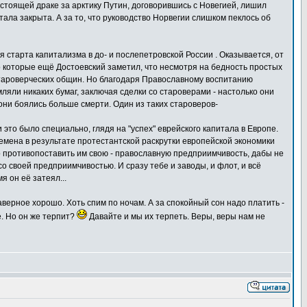
стоящей драке за арктику Путин, договорившись с Новегией, лишил
ала закрыта. А за то, что руководство Норвегии слишком пеклось об
я старта капитализма в до- и послепетровской России . Оказывается, от
о которые ещё Достоевский заметил, что несмотря на бедность простых
староверческих общин. Но благодаря Православному воспитанию
ли никаких бумаг, заключая сделки со староверами - настолько они
они боялись больше смерти. Один из таких староверов-
и это было специально, глядя на "успех" еврейского капитала в Европе.
ремена в результате протестантской раскрутки европейской экономики
о противопоставить им свою - православную предприимчивость, дабы не
 со своей предприимчивостью. И сразу тебе и заводы, и флот, и всё
 он её затеял...
 наверное хорошо. Хоть спим по ночам. А за спокойный сон надо платить -
ле. Но он же терпит?
Давайте и мы их терпеть. Веры, веры нам не