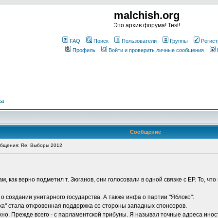
malchish.org
Это архив форума! Test!
FAQ
Поиск
Пользователи
Группы
Регист
Профиль
Войти и проверить личные сообщения
ка
Сообщение
бщения: Re: Выборы 2012
м, как верно подметил т. Зюганов, они голосовали в одной связке с ЕР. То, чт
 о создании унитарного государства. А также инфа о партии "Яблоко":
а" стала откровенная поддержка со стороны западных спонсоров.
 можно. Прежде всего - с парламентской трибуны. Я называл точные адреса ин