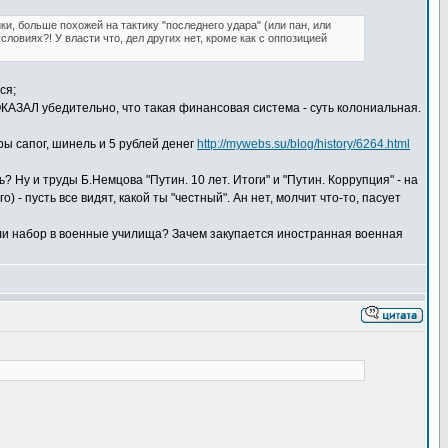
, больше похожей на тактику "последнего удара" (или пан, или
ловиях?! У власти что, дел других нет, кроме как с оппозицией
ся;
ОКАЗАЛ убедительно, что такая финансовая система - суть колониальная.
ры сапог, шинель и 5 рублей денег
http://mywebs.su/blog/history/6264.html
? Ну и труды Б.Немцова "Путин. 10 лет. Итоги" и "Путин. Коррупция" - на
) - пусть все видят, какой ты "честный". Ан нет, молчит что-то, пасует
нили набор в военные училища? Зачем закупается иностранная военная
.