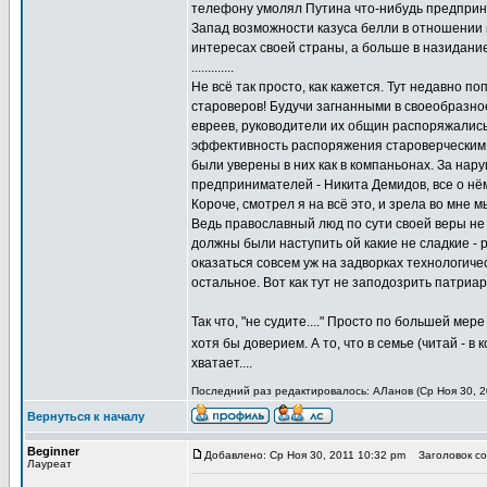
телефону умолял Путина что-нибудь предприня
Запад возможности казуса белли в отношении н
интересах своей страны, а больше в назидание
.............
Не всё так просто, как кажется. Тут недавно п
староверов! Будучи загнанными в своеобразно
евреев, руководители их общин распоряжалис
эффективность распоряжения староверческим к
были уверены в них как в компаньонах. За нар
предпринимателей - Никита Демидов, все о нё
Короче, смотрел я на всё это, и зрела во мне 
Ведь православный люд по сути своей веры не 
должны были наступить ой какие не сладкие -
оказаться совсем уж на задворках технологичес
остальное. Вот как тут не заподозрить патриа
Так что, "не судите...." Просто по большей мер
хотя бы доверием. А то, что в семье (читай - в
хватает....
Последний раз редактировалось: АЛанов (Ср Ноя 30, 20
Вернуться к началу
Beginner
Добавлено: Ср Ноя 30, 2011 10:32 pm
Заголовок со
Лауреат