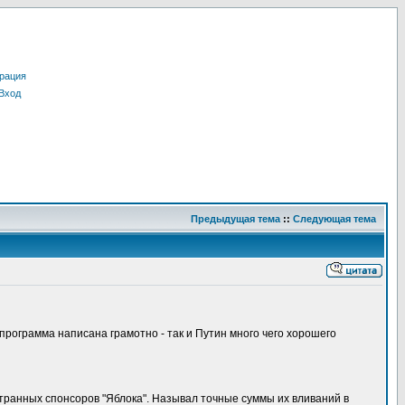
рация
Вход
Предыдущая тема
::
Следующая тема
о программа написана грамотно - так и Путин много чего хорошего
остранных спонсоров "Яблока". Называл точные суммы их вливаний в