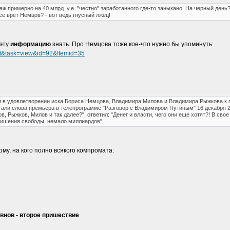
аж примерно на 40 млрд. у.е. "честно" заработанного где-то заныкано. На черный день?
се врет Немцов? - вот ведь гнусный лжец!
 эту
информацию
знать. Про Немцова тоже кое-что нужно бы упоминуть:
nt&task=view&id=92&Itemid=35
л в удовлетворении иска Бориса Немцова, Владимира Милова и Владимира Рыжкова к 
тали слова премьера в телепрограмме "Разговор с Владимиром Путиным" 16 декабря 2
в, Рыжков, Милов и так далее?", ответил: "Денег и власти, чего они еще хотят?! В сво
 лишения свободы, немало миллиардов".
 Тому, на кого полно всякого компромата:
внов - второе пришествие