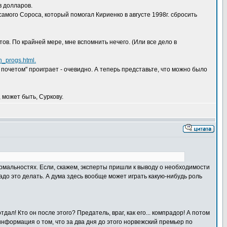
в долларов.
амого Сороса, который помогал Кириенко в августе 1998г. сбросить
ов. По крайней мере, мне вспомнить нечего. (Или все дело в
ch_progs.html.
с почетом" проиграет - очевидно. А теперь представьте, что можно было
 может быть, Суркову.
ормальностях. Если, скажем, эксперты пришли к выводу о необходимости
адо это делать. А дума здесь вообще может играть какую-нибудь роль
л! Кто он после этого? Предатель, враг, как его... компрадор! А потом
я информация о том, что за два дня до этого норвежский премьер по