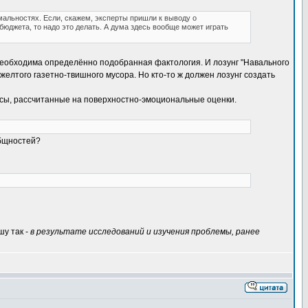
рмальностях. Если, скажем, эксперты пришли к выводу о
бюджета, то надо это делать. А дума здесь вообще может играть
, необходима определённо подобранная фактология. И лозунг "Навального
желтого газетно-твишного мусора. Но кто-то ж должен лозунг создать
сы, рассчитанные на поверхностно-эмоциональные оценки.
общностей?
шу так -
в результате исследований и изучения проблемы, ранее