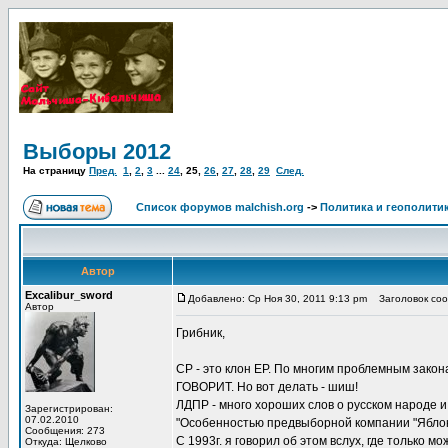
Выборы 2012
На страницу
Пред.
1
,
2
,
3
...
24
,
25
,
26
,
27
,
28
,
29
След.
Список форумов malchish.org
->
Политика и геополити
Автор
Excalibur_sword
Добавлено: Ср Ноя 30, 2011 9:13 pm
Заголовок соо
Автор
Грибник,
СР - это клон ЕР. По многим проблемным закона
ГОВОРИТ. Но вот делать - шиш!
ЛДПР - много хороших слов о русском народе и
Зарегистрирован:
07.02.2010
"Особенностью предвыборной компании "Яблок
Сообщения: 273
С 1993г. я говорил об этом вслух, где только
Откуда: Щелково