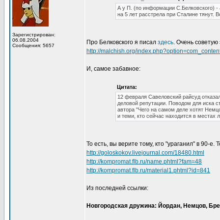
А у П. (по информации С.Белковского) - 
на 5 лет расстрела при Сталине тянут. В
Зарегистрирован:
06.08.2004
Про Белковского я писал
здесь
. Очень советую
Сообщения: 5657
http://malchish.org/index.php?option=com_conte
И, самое забавное:
Цитата:
12 февраля Савеловский райсуд отказа
деловой репутации. Поводом для иска с
автора "Чего на самом деле хотят Немцо
и теми, кто сейчас находится в местах
То есть, вы верите тому, кто "ураганил" в 90-е.
http://goloskokov.livejournal.com/18480.html
http://kompromat.flb.ru/name.phtml?fam=48
http://kompromat.flb.ru/material1.phtml?id=841
Из последней ссылки:
Новгородская дружина: Йордан, Немцов, Бре