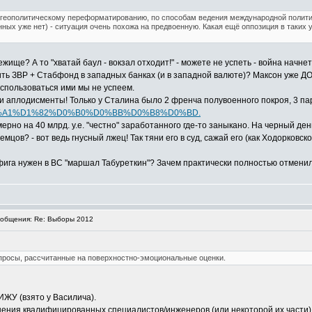
 геополитическому переформатированию, по способам ведения международной политики
нных уже нет) - ситуация очень похожа на предвоенную. Какая ещё оппозиция в таких ус
ще? А то "хватай баул - вокзал отходит!" - можете не успеть - война начнет
анить ЗВР + Стабфонд в западных банках (и в западной валюте)? Максон уже Д
оспользоваться ими мы не успеем.
и аплодисменты! Только у Сталина было 2 френча полувоенного покроя, 3 па
/tag/%D0%A1%D1%82%D0%B0%D0%BB%D0%B8%D0%BD.
ерно на 40 млрд. у.е. "честно" заработанного где-то заныкано. На черный день
цов? - вот ведь гнусный лжец! Так тяни его в суд, сажай его (как Ходорковского
на фига нужен в ВС "маршал Табуреткин"? Зачем практически полностью отме
общения: Re: Выборы 2012
просы, рассчитанные на поверхностно-эмоциональные оценки.
ИЖУ (взято у Василича).
ения квалифицированных специалистов/инженеров (или некоторой их части)