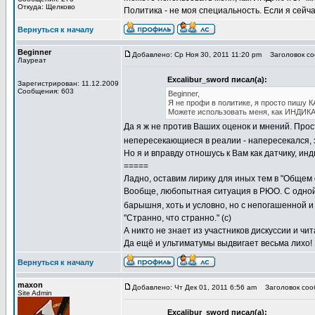
Откуда: Щелково
Политика - не моя специальность. Если я сейч
Вернуться к началу
Beginner
Добавлено: Ср Ноя 30, 2011 11:20 pm
Заголовок со
Лауреат
Excalibur_sword писал(а):
Зарегистрирован: 11.12.2009
Сообщения: 603
Beginner,
Я не профи в политике, я просто пишу К
Можете использовать меня, как ИНДИКА
Да я ж не против Ваших оценок и мнений. Прос
непересекающиеся в реалии - напересекался, 
Но я и вправду отношусь к Вам как датчику, ин
=====
Ладно, оставим лирику для иных тем в "Общем 
Вообще, любопытная ситуация в РЮО. С одной 
барышня, хоть и условно, но с непогашенной 
"Странно, что странно." (с)
А никто не знает из участников дискуссии и 
Да ещё и ультиматумы выдвигает весьма лихо!
Вернуться к началу
maxon
Добавлено: Чт Дек 01, 2011 6:56 am
Заголовок соо
Site Admin
Excalibur_sword писал(а):