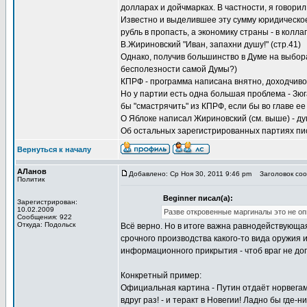
долларах и дойчмарках. В частности, я говори
Известно и выделившее эту сумму юридическое 
рубль в пропасть, а экономику страны - в коллап
В.Жириновский "Иван, запахни душу!" (стр.41)
Однако, получив большинство в Думе на выбора
бесполезности самой Думы?)
КПРФ - программа написана внятно, доходчиво
Но у партии есть одна большая проблема - Зюга
бы "смастрячить" из КПРФ, если бы во главе е
О Яблоке написал Жириновский (см. выше) - ду
Об остальных зарегистрированных партиях пис
Вернуться к началу
АЛанов
Добавлено: Ср Ноя 30, 2011 9:46 pm
Заголовок соо
Политик
Beginner писал(а):
Зарегистрирован:
10.02.2009
Разве откровенные маргиналы это не оп
Сообщения: 922
Откуда: Подольск
Всё верно. Но в итоге важна равнодействующая
срочного производства какого-то вида оружия 
информационного прикрытия - чтоб враг не до
Конкретный пример:
Официальная картина - Путин отдаёт норвегам 
вдруг раз! - и теракт в Новегии! Ладно бы где