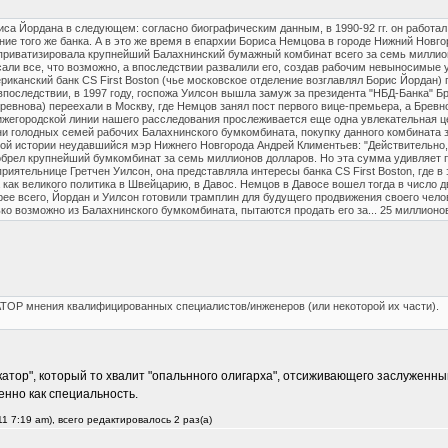
са Йордана в следующем: согласно биографическим данным, в 1990-92 гг. он работал в
ение того же банка. А в это же время в епархии Бориса Немцова в городе Нижний Новг
приватизировала крупнейший Балахнинский бумажный комбинат всего за семь миллион
осали все, что возможно, а впоследствии развалили его, создав рабочим невыносимые 
риканский банк CS First Boston (чье московское отделение возглавлял Борис Йордан)
последствии, в 1997 году, госпожа Уилсон вышла замуж за президента "НБД-Банка" Бр
ревнова) переехали в Москву, где Немцов занял пост первого вице-премьера, а Бревн
нижегородской линии нашего расследования прослеживается еще одна увлекательная це
и голодных семей рабочих Балахнинского бумкомбината, покупку данного комбината за
ной истории неудавшийся мэр Нижнего Новгорода Андрей Климентьев: "Действительно, а
рел крупнейший бумкомбинат за семь миллионов долларов. Но эта сумма удивляет по
риятельнице Гретчен Уилсон, она представляла интересы банка CS First Boston, где в
как великого политика в Швейцарию, в Давос. Немцов в Давосе вошел тогда в число 
ее всего, Йордан и Уилсон готовили трамплин для будущего продвижения своего чело
ко возможно из Балахнинского бумкомбината, пытаются продать его за... 25 миллионов
ТОР мнения квалифицированных специалистов/инженеров (или некоторой их части).
катор", который то хвалит "опальнного олигарха", отсиживающего заслуженны
енно как специальность.
1 7:19 am), всего редактировалось 2 раз(а)