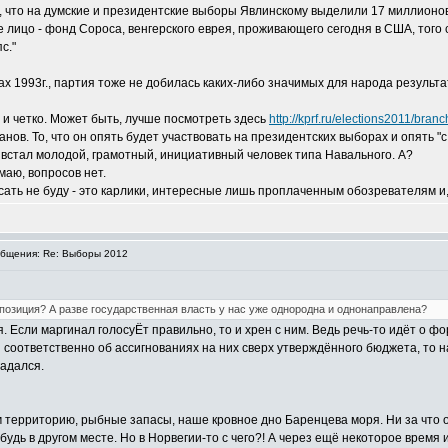
л, что на думские и президентские выборы Явлинскому выделили 17 миллионо
лицо - фонд Сороса, венгерского еврея, проживающего сегодня в США, того с
с."
х 1993г., партия тоже не добилась каких-либо значимых для народа результат
 и четко. Может быть, лучше посмотреть здесь
http://kprf.ru/elections2011/bran
нов. То, что он опять будет участвовать на президентских выборах и опять "
е встал молодой, грамотный, инициативный человек типа Навального. А?
маю, вопросов нет.
ать не буду - это карлики, интересные лишь проплаченным обозревателям и,
бщения: Re: Выборы 2012
позиция? А разве государственная власть у нас уже однородна и однонаправлена?
. Если маргинал голосуЁт правильно, то и хрен с ним. Ведь речь-то идёт о ф
и соответственно об ассигнованиях на них сверх утверждённого бюджета, то н
гадался.
территорию, рыбные запасы, наше кровное дно Баренцева моря. Ни за что отда
-нибудь в другом месте. Но в Норвегии-то с чего?! А через ещё некоторое врем