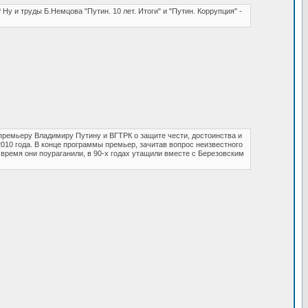
 Ну и труды Б.Немцова "Путин. 10 лет. Итоги" и "Путин. Коррупция" -
премьеру Владимиру Путину и ВГТРК о защите чести, достоинства и
010 года. В конце программы премьер, зачитав вопрос неизвестного
е время они поураганили, в 90-х годах утащили вместе с Березовским