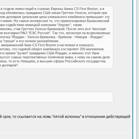
 отделе инвестиций в странах Европы банка CS First Boston, а в
ород объявилась гражданка США некая Гретчен Уилсон, которая при
ов долларов (реальная цена уникального комбината превышает эту
условия. Но самое интересное то, что приватизировал Балахнинский
 при содействии немецкой компании "Херлис", также
евнова, став Гретчен Уилсон-Бревновой. После чего вся "веселая
ов возглавил РАО "ЕЭС России". Так что, несмотря на всевозможные
почка "Йордан - Уилсон-Бревнова - Бревнов - Немцов - Йордан".
 "гроши" и его полное разграбление.
мериканский банк CS First Boston участвовал в конкурсе,
тому, что годовой оборот комбината составляет 250 миллионов
 это время "рулил" гражданин США Йордан, и именно этот банк
двухсот самых перспективных политиков мира, к чему на самом деле
века, то есть Немцова, в высшие сферы Российского государства.
 долларов".
й срок, то ссылается на ложь "пятой колонны" в отношении действующей