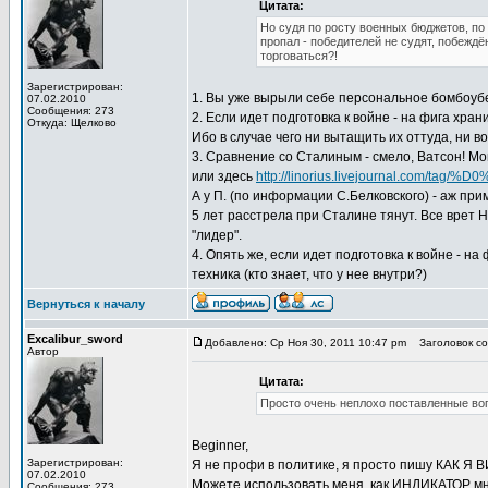
Цитата:
Но судя по росту военных бюджетов, по
пропал - победителей не судят, побеждё
торговаться?!
Зарегистрирован:
1. Вы уже вырыли себе персональное бомбоубежи
07.02.2010
Сообщения: 273
2. Если идет подготовка к войне - на фига хр
Откуда: Щелково
Ибо в случае чего ни вытащить их оттуда, ни в
3. Сравнение со Сталиным - смело, Ватсон! Мо
или здесь
http://linorius.livejournal.com
А у П. (по информации С.Белковского) - аж прим
5 лет расстрела при Сталине тянут. Все врет Нем
"лидер".
4. Опять же, если идет подготовка к войне - 
техника (кто знает, что у нее внутри?)
Вернуться к началу
Excalibur_sword
Добавлено: Ср Ноя 30, 2011 10:47 pm
Заголовок со
Автор
Цитата:
Просто очень неплохо поставленные во
Beginner,
Зарегистрирован:
Я не профи в политике, я просто пишу КАК Я В
07.02.2010
Можете использовать меня, как ИНДИКАТОР мн
Сообщения: 273