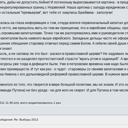
ть, дабы не допустить бойни! И потихоньку вырисовывается картина - в пред
еурегулированных границ с Норвегией. Наша арктика с запада юридически ст
 остальным "премьерам", вот тебе от закулисы Брейвика - заполучи!
опалась на глаза информация о том, откуда взялся первоначальный капитал дл
е гетто, им пришлось жить по тем же принципам, что и еврейские общины, пр
ь огромными капиталлами. Точно так же распоряжались ими и руководители 
апиталом была намного выше еврейского. Западные дельцы часто не оформля
ушение обещания старовер отвечал перед самим Богом. А гибели своей души 
м знают.
мысль, а не заговор ли это был - раскол в православной церкви? Не задумано л
тяготел и не разделял протестантской страсти "жрать ртом и задницей". А в
 ресурсы уже тогда в дефиците были. Уже в петровские времена нам надо был
ких преимуществ. И тут как раз - о чудо! - староверы со своими капиталами и
рха Никона с его дальновидной реформой православной церкви. В нужное время
е многого из того, что творится в мире большой политики, мы не знаем. И это
 команде Путина) не без урода - ни для кого не секрет. И для Путина в том чис
11 11:48 pm), всего редактировалось 1 раз
общения: Re: Выборы 2012