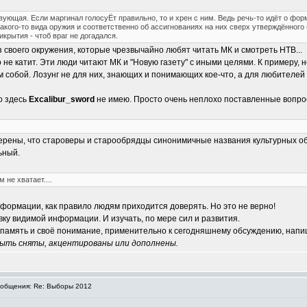
вующая. Если маргинал голосуЁт правильно, то и хрен с ним. Ведь речь-то идёт о фо
кого-то вида оружия и соответственно об ассигнованиях на них сверх утверждённого 
крытия - чтоб враг не догадался.
 своего окружения, которые чрезвычайно любят читать МК и смотреть НТВ...
 не катит. Эти люди читают МК и "Новую газету" с иными целями. К примеру
 собой. Лозунг не для них, знающих и понимающих кое-что, а для любителей 
о здесь
Excalibur_sword
не имею. Просто очень неплохо поставленные вопро
уверены, что староверы и старообрядцы синонимичные названия культурных 
ьный.
 не хватает....
нформации, как правило людям приходится доверять. Но это не верно!
ку видимой информации. И изучать, по мере сил и развития.
а память и своё понимание, применительно к сегодняшнему обсуждению, напи
быть сняты, акцентированы или дополнены.
общения: Re: Выборы 2012