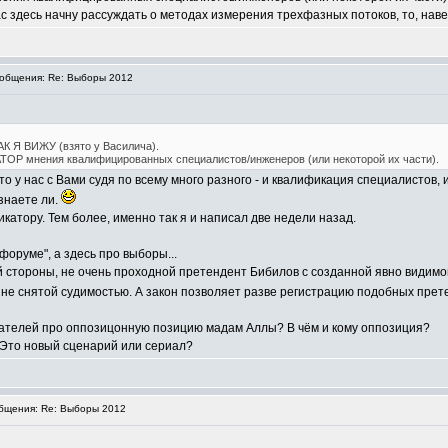
ас здесь начну рассуждать о методах измерения трехфазных потоков, то, нав
общения: Re: Выборы 2012
АК Я ВИЖУ (взято у Василича).
ТОР мнения квалифицированных специалистов/инженеров (или некоторой их части).
то у нас с Вами судя по всему много разного - и квалификация специалистов,
знаете ли.
дикатору. Тем более, именно так я и написал две недели назад.
форуме", а здесь про выборы...
стороны, не очень проходной претендент Бибилов с созданной явно видимой 
и не снятой судимостью. А закон позволяет разве регистрацию подобных пре
читателей про оппозицонную позицию мадам Аллы? В чём и кому оппозиция?
 Это новый сценарий или сериал?
бщения: Re: Выборы 2012