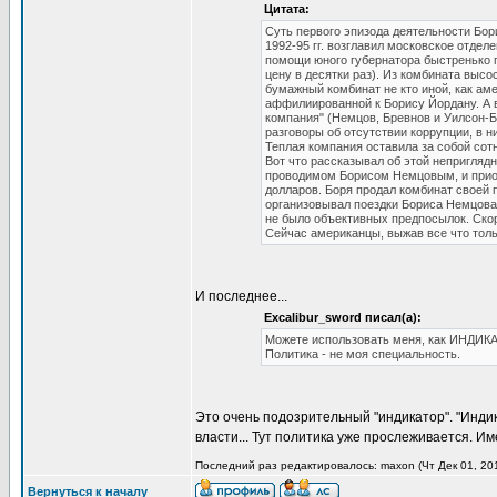
Цитата:
Суть первого эпизода деятельности Бори
1992-95 гг. возглавил московское отдел
помощи юного губернатора быстренько 
цену в десятки раз). Из комбината выс
бумажный комбинат не кто иной, как аме
аффилиированной к Борису Йордану. А в
компания" (Немцов, Бревнов и Уилсон-Б
разговоры об отсутствии коррупции, в 
Теплая компания оставила за собой сотн
Вот что рассказывал об этой непригляд
проводимом Борисом Немцовым, и приоб
долларов. Боря продал комбинат своей п
организовывал поездки Бориса Немцова 
не было объективных предпосылок. Скор
Сейчас американцы, выжав все что толь
И последнее...
Excalibur_sword писал(а):
Можете использовать меня, как ИНДИКА
Политика - не моя специальность.
Это очень подозрительный "индикатор". "Инди
власти... Тут политика уже прослеживается. Им
Последний раз редактировалось: maxon (Чт Дек 01, 201
Вернуться к началу