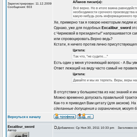
АЛанов писал(а):
Зарегистрирован: 11.12.2009
Сообщения: 603
Всё верно. Но в итоге важна равнодейст
необходимости срочного производства ка
какую-нибудь роль информационного при
Хе, примерно так я говорю некоторым людям из
Однако, уже для подобных
Excalibur_sword
это
с Чириковой в президенты!" напрашивается сам
или спровоцировать.Верно ведь?
Кстати, я ничего против лично присутствующег
Цитата:
Так что, "не судите...."
Есть один у меня уточняющий вопрос - А Вы 
Ответ лежаций на виду часто самый не правил
Цитата:
Давайте и мы их терпеть. Веры, веры нам
В отсутствии у большинства из нас знаний и и
Можно временно допускать правильной трактов
Как-то я приводил Вам цитату (для аксиом). Н
сделанные допущения и ограничения, могут 
Вернуться к началу
Excalibur_sword
Добавлено: Ср Ноя 30, 2011 10:33 pm
Заголовок со
Автор