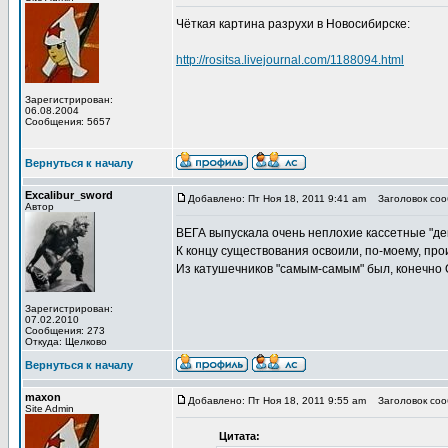
Чёткая картина разрухи в Новосибирске:
http://rositsa.livejournal.com/1188094.html
Зарегистрирован:
06.08.2004
Сообщения: 5657
Вернуться к началу
Excalibur_sword
Добавлено: Пт Ноя 18, 2011 9:41 am
Заголовок соо
Автор
ВЕГА выпускала очень неплохие кассетные "дек
К концу существования освоили, по-моему, пр
Из катушечников "самым-самым" был, конечн
Зарегистрирован:
07.02.2010
Сообщения: 273
Откуда: Щелково
Вернуться к началу
maxon
Добавлено: Пт Ноя 18, 2011 9:55 am
Заголовок соо
Site Admin
Цитата: