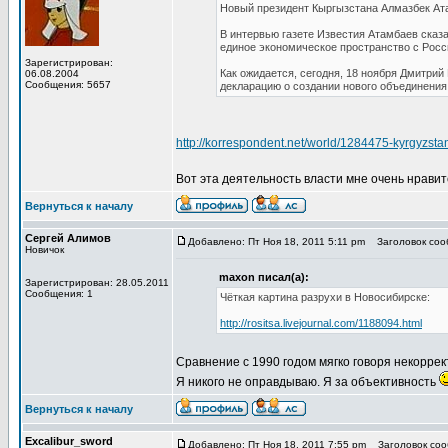
Новый президент Кыргызстана Алмазбек Ата
В интервью газете Известия Атамбаев сказа
единое экономическое пространство с Росс
Зарегистрирован:
Как ожидается, сегодня, 18 ноября Дмитри
06.08.2004
Сообщения: 5657
декларацию о создании нового объединения
http://korrespondent.net/world/1284475-kyrgyzst
Вот эта деятельность власти мне очень нравит
Вернуться к началу
Сергей Алимов
Добавлено: Пт Ноя 18, 2011 5:11 pm
Заголовок соо
Новичок
maxon писал(а):
Зарегистрирован: 28.05.2011
Сообщения: 1
Чёткая картина разрухи в Новосибирске:
http://rositsa.livejournal.com/1188094.html
Сравнение с 1990 годом мягко говоря некоррек
Я никого не оправдываю. Я за объективность
Вернуться к началу
Excalibur_sword
Добавлено: Пт Ноя 18, 2011 7:55 pm
Заголовок соо