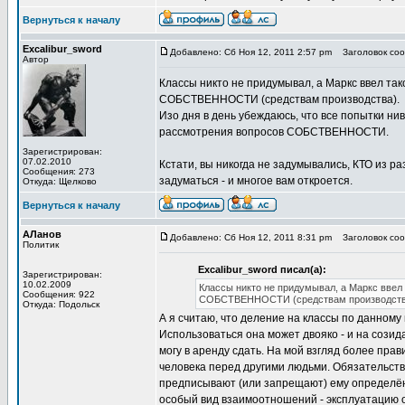
Вернуться к началу
Excalibur_sword
Добавлено: Сб Ноя 12, 2011 2:57 pm
Заголовок соо
Автор
Классы никто не придумывал, а Маркс ввел так
СОБСТВЕННОСТИ (средствам производства).
Изо дня в день убеждаюсь, что все попытки ни
рассмотрения вопросов СОБСТВЕННОСТИ.
Зарегистрирован:
07.02.2010
Кстати, вы никогда не задумывались, КТО из р
Сообщения: 273
задуматься - и многое вам откроется.
Откуда: Щелково
Вернуться к началу
АЛанов
Добавлено: Сб Ноя 12, 2011 8:31 pm
Заголовок соо
Политик
Excalibur_sword писал(а):
Зарегистрирован:
10.02.2009
Классы никто не придумывал, а Маркс ввел 
Сообщения: 922
СОБСТВЕННОСТИ (средствам производств
Откуда: Подольск
А я считаю, что деление на классы по данному 
Использоваться она может двояко - и на созида
могу в аренду сдать. На мой взгляд более пр
человека перед другими людьми. Обязательств
предписывают (или запрещают) ему определённ
особый вид взаимоотношений - эксплуатацию од