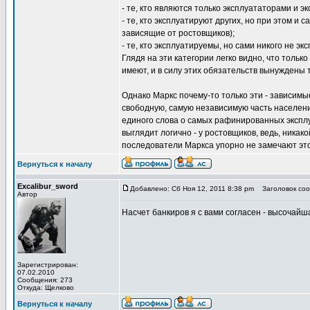
- те, кто являются только эксплуататорами и э
- те, кто эксплуатируют других, но при этом и
зависящие от ростовщиков);
- те, кто эксплуатируемы, но сами никого не э
Глядя на эти категории легко видно, что тольк
имеют, и в силу этих обязательств вынуждены
Однако Маркс почему-то только эти - зависимы
свободную, самую независимую часть населения 
единого слова о самых рафинированных эксплу
выглядит логично - у ростовщиков, ведь, никак
последователи Маркса упорно не замечают это
Вернуться к началу
Excalibur_sword
Добавлено: Сб Ноя 12, 2011 8:38 pm
Заголовок соо
Автор
Насчет банкиров я с вами согласен - высочайш
Зарегистрирован:
07.02.2010
Сообщения: 273
Откуда: Щелково
Вернуться к началу