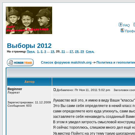
FAQ
Проф
Выборы 2012
На страницу
Пред.
1
,
2
,
3
...
19
,
20
,
21
...
27
,
28
,
29
След.
Список форумов malchish.org
->
Политика и геополити
Автор
Beginner
Добавлено: Пт Ноя 11, 2011 5:02 pm
Заголовок соо
Лауреат
Лукавство всё это, я имею в виду Ваши "классы"
Зарегистрирован: 11.12.2009
Это Вы сами себя определяете в некий класс п
Сообщения: 603
сами определяете кого куда упихнуть, сами в
заставляете себя ненавидеть созданный Вами 
В этом я увидел хитрость смысловой конструкц
Я сейчас тороплюсь, слишком много дел ещё н
Ув.мистер Пойнтс на эту тему такую шизгарную