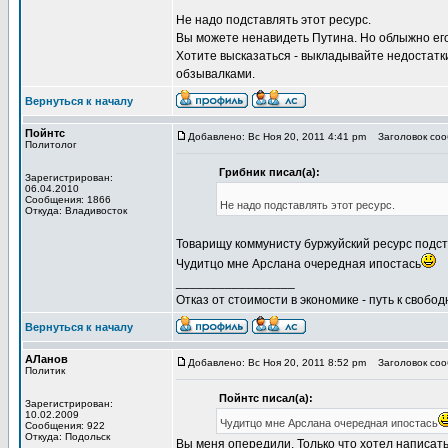
Не надо подставлять этот ресурс.
Вы можете ненавидеть Путина. Но облыжно его 
Хотите высказаться - выкладывайте недостатки
обзывалками.
Вернуться к началу
Пойнтс
Добавлено: Вс Ноя 20, 2011 4:41 pm
Заголовок соо
Политолог
Грибник писал(а):
Зарегистрирован:
06.04.2010
Сообщения: 1866
Не надо подставлять этот ресурс.
Откуда: Владивосток
Товарищу коммунисту буржуйский ресурс подста
Чудитцо мне Арслана очередная ипостась
_________________
Отказ от стоимости в экономике - путь к свобод
Вернуться к началу
АЛанов
Добавлено: Вс Ноя 20, 2011 8:52 pm
Заголовок соо
Политик
Пойнтс писал(а):
Зарегистрирован:
10.02.2009
Чудитцо мне Арслана очередная ипостась
Сообщения: 922
Откуда: Подольск
Вы меня опередили. Только что хотел написать