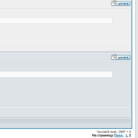
Часовой пояс: GMT + 3
На страницу
Пред.
1
,
2