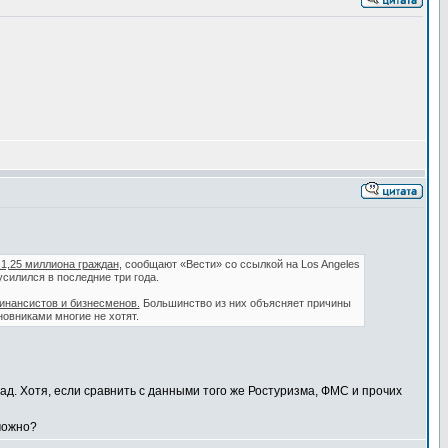
 1,25 миллиона граждан
, сообщают «Вести» со ссылкой на Los Angeles
силился в последние три года.
финансистов и бизнесменов.
Большинство из них объясняет причины
овниками многие не хотят.
ад. Хотя, если сравнить с данными того же Ростуризма, ФМС и прочих
 можно?