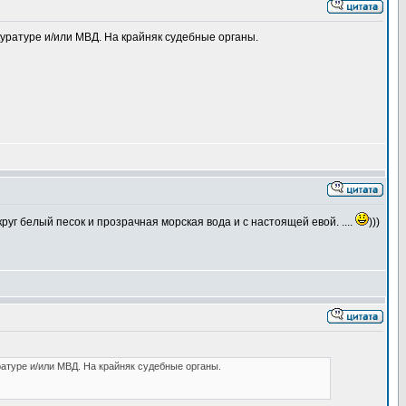
уратуре и/или МВД. На крайняк судебные органы.
руг белый песок и прозрачная морская вода и с настоящей евой. ....
)))
атуре и/или МВД. На крайняк судебные органы.