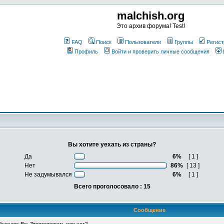
malchish.org
Это архив форума! Test!
FAQ
Поиск
Пользователи
Группы
Регист
Профиль
Войти и проверить личные сообщения
Вы хотите уехать из страны?
Да
6%
[ 1 ]
Нет
86%
[ 13 ]
Не задумывался
6%
[ 1 ]
Всего проголосовало : 15
Сообщение
щения: Re: Эмигрировать или нет?