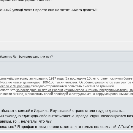
енный уклад! может просто они не хотят ничего делать!!!
щения: Re: Эмигрировать или нет?
сильнейшую волну эмиграции с 1917 года.
За последние 10 лет страну покинули более
 Россию навсегда покидают 100-150 тысяч человек. Особенно резко поток эмигрантов у
,
около 20% россиян
ежегодно отправляются попытать счастья за границей.
мечает, что
за последние 10 лет из России уехали около 30 тысяч предпринимателей, 
о вести бизнес, а рисковать своей свободой и сотрудничать с коррумпированными чин
тбывает с семьей в Израиль. Ему в нашей стране стало трудно дышать...
 ежегодно едит куда-либо пытать счастье, правда, сцуки, возвращаются наз
ицы, то ... нелегалы, что ль?
 легально? Я профан в этом, но мне кажется, что только нелегальный. А "там"