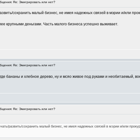
щения: Re: Эмигрировать или нет?
азвить/сохранить малый бизнес, не имея надежных связей в мэрии и/или прок
олее крупными деньгами. Часть малого бизнеса успешно выживает.
щения: Re: Эмигрировать или нет?
 где бананы и хлебное дерево, ну и мсяо живое под руками и необитаемый, вок
щения: Re: Эмигрировать или нет?
чать/развить/сохранить малый бизнес, не имея надежных связей в мэрии и/или прокур