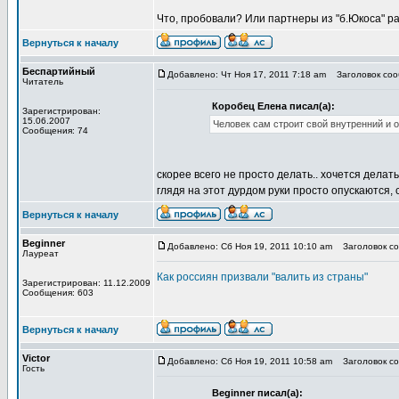
Что, пробовали? Или партнеры из "б.Юкоса" р
Вернуться к началу
Беспартийный
Добавлено: Чт Ноя 17, 2011 7:18 am
Заголовок сооб
Читатель
Коробец Елена писал(а):
Зарегистрирован:
15.06.2007
Человек сам строит свой внутренний и о
Сообщения: 74
скорее всего не просто делать.. хочется дела
глядя на этот дурдом руки просто опускаются, с
Вернуться к началу
Beginner
Добавлено: Сб Ноя 19, 2011 10:10 am
Заголовок со
Лауреат
Как россиян призвали "валить из страны"
Зарегистрирован: 11.12.2009
Сообщения: 603
Вернуться к началу
Victor
Добавлено: Сб Ноя 19, 2011 10:58 am
Заголовок со
Гость
Beginner писал(а):