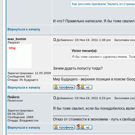
Как россиян призвали "валить из страны
И что? Правильно написали. Я бы тоже свалил
Вернуться к началу
was_bornin
Добавлено: Сб Ноя 19, 2011 1:38 pm
Заголовок сооб
Лауреат
Victor писал(а):
Я бы тоже свалил с удовольствием. Тол
Зачем дудеть попусту тогда?
Зарегистрирован: 11.05.2009
_________________
Сообщения: 641
Мир Будущего - верхняя позиция в поиске Goog
Откуда: Из Будущего
Вернуться к началу
Пойнтс
Добавлено: Сб Ноя 19, 2011 4:23 pm
Заголовок сооб
Политолог
Я бы тоже свалил, если бы понадобилось валит
Зарегистрирован:
_________________
06.04.2010
Сообщения: 1866
Отказ от стоимости в экономике - путь к свобод
Откуда: Владивосток
Вернуться к началу