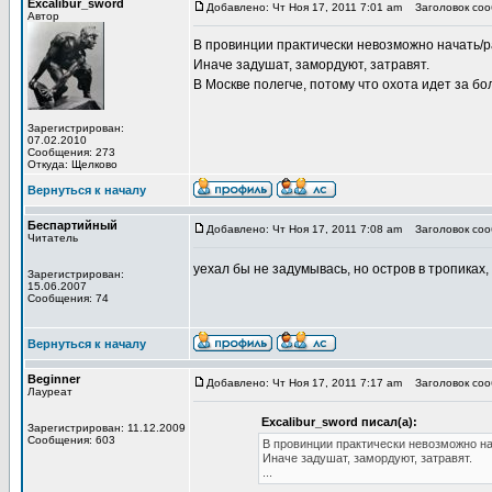
Excalibur_sword
Добавлено: Чт Ноя 17, 2011 7:01 am
Заголовок сооб
Автор
В провинции практически невозможно начать/р
Иначе задушат, замордуют, затравят.
В Москве полегче, потому что охота идет за б
Зарегистрирован:
07.02.2010
Сообщения: 273
Откуда: Щелково
Вернуться к началу
Беспартийный
Добавлено: Чт Ноя 17, 2011 7:08 am
Заголовок сооб
Читатель
уехал бы не задумывась, но остров в тропиках,
Зарегистрирован:
15.06.2007
Сообщения: 74
Вернуться к началу
Beginner
Добавлено: Чт Ноя 17, 2011 7:17 am
Заголовок сооб
Лауреат
Excalibur_sword писал(а):
Зарегистрирован: 11.12.2009
Сообщения: 603
В провинции практически невозможно на
Иначе задушат, замордуют, затравят.
...