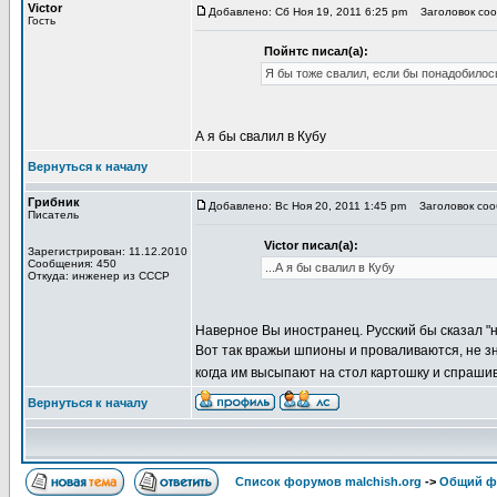
Victor
Добавлено: Сб Ноя 19, 2011 6:25 pm
Заголовок сооб
Гость
Пойнтс писал(а):
Я бы тоже свалил, если бы понадобилос
А я бы свалил в Кубу
Вернуться к началу
Грибник
Добавлено: Вс Ноя 20, 2011 1:45 pm
Заголовок сооб
Писатель
Victor писал(а):
Зарегистрирован: 11.12.2010
Сообщения: 450
...А я бы свалил в Кубу
Откуда: инженер из СССР
Наверное Вы иностранец. Русский бы сказал "н
Вот так вражьи шпионы и проваливаются, не зн
когда им высыпают на стол картошку и спраши
Вернуться к началу
Список форумов malchish.org
->
Общий ф