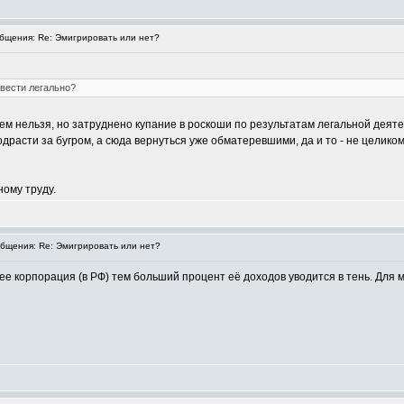
щения: Re: Эмигрировать или нет?
 вести легально?
сем нельзя, но затруднено купание в роскоши по результатам легальной деят
драсти за бугром, а сюда вернуться уже обматеревшими, да и то - не целиком
ному труду.
щения: Re: Эмигрировать или нет?
ее корпорация (в РФ) тем больший процент её доходов уводится в тень. Для м