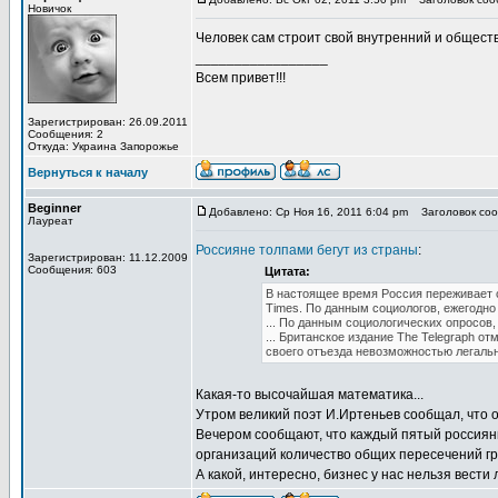
Новичок
Человек сам строит свой внутренний и обществ
_________________
Всем привет!!!
Зарегистрирован: 26.09.2011
Сообщения: 2
Откуда: Украина Запорожье
Вернуться к началу
Beginner
Добавлено: Ср Ноя 16, 2011 6:04 pm
Заголовок сооб
Лауреат
Россияне толпами бегут из страны
:
Зарегистрирован: 11.12.2009
Сообщения: 603
Цитата:
В настоящее время Россия переживает 
Times. По данным социологов, ежегодно
... По данным социологических опросов
... Британское издание The Telegraph от
своего отъезда невозможностью легальн
Какая-то высочайшая математика...
Утром великий поэт И.Иртеньев сообщал, что о
Вечером сообщают, что каждый пятый россиянин
организаций количество общих пересечений гран
А какой, интересно, бизнес у нас нельзя вести