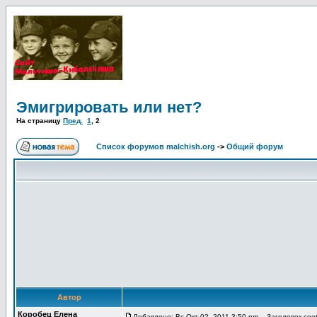
Эмигрировать или нет?
На страницу
Пред.
1
,
2
Список форумов malchish.org
->
Общий форум
Автор
Коробец Елена
Добавлено: Вс Окт 02, 2011 3:50 pm
Заголовок сооб