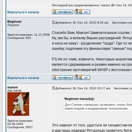
Последний раз редактировалось: maxon (Вт Сен 14, 201
Вернуться к началу
Beginner
Добавлено: Вт Сен 14, 2010 8:28 am
Заголовок сооб
Лауреат
Спасибо Вам, Максон! Замечательные ссылки. О
Зарегистрирован: 11.12.2009
Ну, как бы, в копилку Ваших рассуждений. Рот
Сообщения: 603
и носа не кажут - разделение "труда". Где-то 
ошибку, подложив эту финансовую "свинью" по
P.S.Не по теме, извините. Некоторые аналити
является сдерживание и размен именно на гра
обострение противоречий WASP с восточным г
Вернуться к началу
maxon
Добавлено: Вт Сен 14, 2010 10:17 am
Заголовок соо
Site Admin
Beginner писал(а):
Дэн Сяопин совершил, возможно, очень бол
инвестициям и модерновым технологиям.
Зарегистрирован:
06.08.2004
Это зависит от того, удасться ли троцкистам п
Сообщения: 5657
и дав лишь надежду Ротшильду захватить Китай