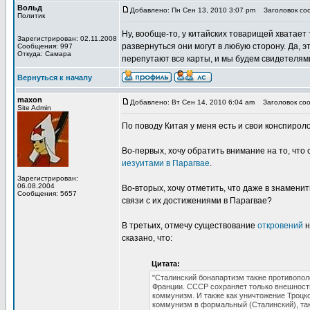
Вольд
Добавлено: Пн Сен 13, 2010 3:07 pm
Заголовок сооб
Политик
Ну, вообще-то, у китайских товарищей хватае
Зарегистрирован: 02.11.2008
развернуться они могут в любую сторону. Да, 
Сообщения: 997
Откуда: Самара
перепутают все карты, и мы будем свидетелям
Вернуться к началу
maxon
Добавлено: Вт Сен 14, 2010 6:04 am
Заголовок сооб
Site Admin
По поводу Китая у меня есть и свои конспиро
Во-первых, хочу обратить внимание на то, что 
иезуитами в Парагвае
.
Зарегистрирован:
06.08.2004
Во-вторых, хочу отметить, что даже в знамени
Сообщения: 5657
связи с их достижениями в Парагвае?
В третьих, отмечу существование
откровений
н
сказано, что:
Цитата:
"Сталинский бонапартизм также противопол
Франции. СССР сохраняет только внешност
коммунизм. И также как уничтожение Троцк
коммунизм в формальный (Сталинский), та