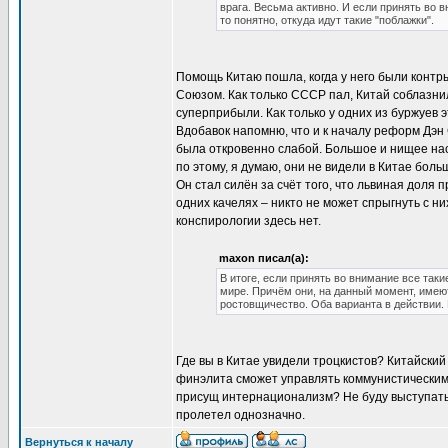
врага. Весьма активно. И если принять во
то понятно, откуда идут такие "поблажки".
Помощь Китаю пошла, когда у него были контр
Союзом. Как только СССР пал, Китай соблазни
суперприбыли. Как только у одних из буржуев э
Вдобавок напомню, что и к началу реформ Дэн 
была откровенно слабой. Большое и нищее на
по этому, я думаю, они не видели в Китае бол
Он стал силён за счёт того, что львиная доля
одних качелях – никто не может спрыгнуть с ни
конспирологии здесь нет.
maxon писал(а):
В итоге, если принять во внимание все таки
мире. Причём они, на данный момент, имеют
ростовщичество. Оба варианта в действии. 
Где вы в Китае увидели троцкистов? Китайский
финэлита сможет управлять коммунистическим 
присущ интернационализм? Не буду выступать п
пролетел однозначно.
Вернуться к началу