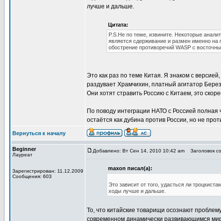
лучше и дальше.
Цитата:
P.S.Не по теме, извините. Некоторые анали
является сдерживание и размен именно на 
обострение противоречий WASP с восточны
Это как раз по теме Китая. Я знаком с версией
раздувает Храмчихин, платный агитатор Березо
Они хотят стравить Россию с Китаем, это скор
По поводу интеграции НАТО с Россией полная ч
остаётся как дубина против России, но не прот
Вернуться к началу
Beginner
Добавлено: Вт Сен 14, 2010 10:42 am
Заголовок соо
Лауреат
maxon писал(а):
Зарегистрирован: 11.12.2009
Сообщения: 603
Это зависит от того, удасться ли троцкиста
ходы лучше и дальше.
То, что китайские товарищи осознают проблем
современном динамически развивающимся мир