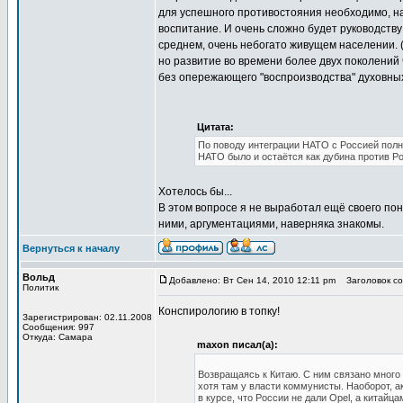
для успешного противостояния необходимо, на
воспитание. И очень сложно будет руководству
среднем, очень небогато живущем населении. 
но развитие во времени более двух поколений
без опережающего "воспроизводства" духовны
Цитата:
По поводу интеграции НАТО с Россией полн
НАТО было и остаётся как дубина против Ро
Хотелось бы...
В этом вопросе я не выработал ещё своего по
ними, аргументациями, наверняка знакомы.
Вернуться к началу
Вольд
Добавлено: Вт Сен 14, 2010 12:11 pm
Заголовок соо
Политик
Конспирологию в топку!
Зарегистрирован: 02.11.2008
Сообщения: 997
Откуда: Самара
maxon писал(а):
Возвращаясь к Китаю. С ним связано много 
хотя там у власти коммунисты. Наоборот, а
в курсе, что России не дали Opel, а китай