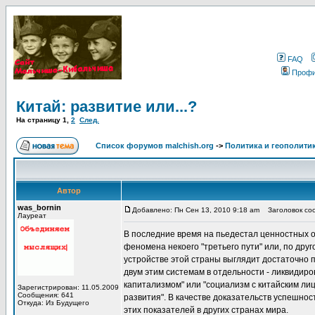
FAQ
Проф
Китай: развитие или...?
На страницу
1
,
2
След.
Список форумов malchish.org
->
Политика и геополити
Автор
was_bornin
Добавлено: Пн Сен 13, 2010 9:18 am
Заголовок сооб
Лауреат
В последние время на пьедестал ценностных 
феномена некоего "третьего пути" или, по дру
устройстве этой страны выглядит достаточно п
двум этим системам в отдельности - ликвидир
капитализмом" или "социализм с китайским лицо
Зарегистрирован: 11.05.2009
Сообщения: 641
развития". В качестве доказательств успешнос
Откуда: Из Будущего
этих показателей в других странах мира.