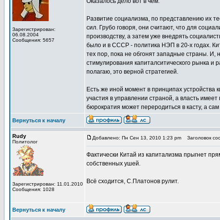
Оказалось дело вот в чём.
Развитие социализма, по представлению их те
сил. Грубо говоря, они считают, что для соци
Зарегистрирован:
06.08.2004
производству, а затем уже внедрять социалист
Сообщения: 5657
было и в СССР - политика НЭП в 20-х годах. К
тех пор, пока не обгонят западные страны. И,
стимулирования капиталситического рынка и р
полагаю, это верной стратегией.
Есть же иной момент в принципах устройства к
участия в управлении страной, а власть имеет
бюрократия может переродиться в касту, а сам
Вернуться к началу
Rudy
Добавлено: Пн Сен 13, 2010 1:23 pm
Заголовок сооб
Политолог
Фактически Китай из капитализма прыгнет пря
собственных ушей.
Всё сходится, С.Платонов рулит.
Зарегистрирован: 11.01.2010
Сообщения: 1028
Вернуться к началу