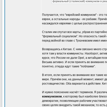
формальный (сталинский) коммунизм в реал
Получается, что "еврейский коммунизм" - это 
евреи, а остальные народы - их рабами. Причё
насаждался евреями с целью распространения 
Сталин им спутал все карты, убрав из партийн
"формальный социализм". Но опасность такой с
перед войной во главе с Тухачевским имел име
Возвращаясь к Китаю. С ним связано много стр
хотя там у власти коммунисты. Наоборот, актив
курсе, что России не дали Opel, а китайцам по
Весьма активно. И если принять во внимание 
понятно, откуда идут такие "поблажки".
В итоге, если принять во внимание все такие к
мире. Причём они, на данный момент, имеют дв
ростовщичество. Оба варианта в действии. Кит
И нужно пояснение насчёт терминов. Я различ
коммунизмом
, к которому был наиболее близ
демократии, позволяющие рабочим участвовать
своих целях внедрить такой механизм, то есть 