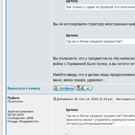
Цитата:
Как только у одних из буржуев это получило
Вы не исследовали структуру иностранных инв
Цитата:
Где вы в Китае увидели троцкистов?
Вы полагаете, что у троцкистов на лбу написа
войне с Германией было полно, а вы хотите чт
Имейте ввиду, что я делаю лишь предположения
меня, мягко говоря, удивляет...
Вернуться к началу
Пойнтс
Добавлено: Вт Сен 14, 2010 11:19 pm
Заголовок соо
Политолог
Цитата:
Зарегистрирован:
06.04.2010
Где вы в Китае увидели троцкистов? Китай
Сообщения: 1866
финэлита сможет управлять коммунистическ
Откуда: Владивосток
не присущ интернационализм?