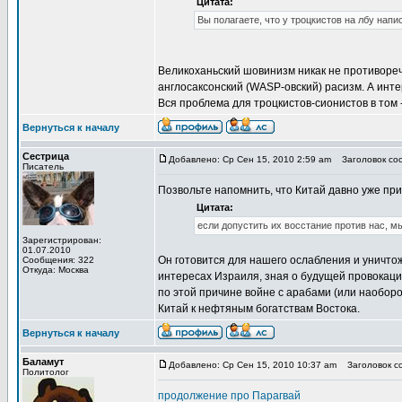
Цитата:
Вы полагаете, что у троцкистов на лбу нап
Великоханьский шовинизм никак не противоречи
англосаксонский (WASP-овский) расизм. А инт
Вся проблема для троцкистов-сионистов в том 
Вернуться к началу
Сестрица
Добавлено: Ср Сен 15, 2010 2:59 am
Заголовок сооб
Писатель
Позвольте напомнить, что Китай давно уже пр
Цитата:
если допустить их восстание против нас, 
Зарегистрирован:
01.07.2010
Он готовится для нашего ослабления и уничтож
Сообщения: 322
Откуда: Москва
интересах Израиля, зная о будущей провокац
по этой причине войне с арабами (или наобор
Китай к нефтяным богатствам Востока.
Вернуться к началу
Баламут
Добавлено: Ср Сен 15, 2010 10:37 am
Заголовок соо
Политолог
продолжение про Парагвай