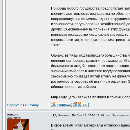
Природа любого государства предполагает вы
военную деятельность государства по обеспеч
направленную на взаимовыгодное сотрудничест
и законности, регулирование хозяйственной д
других. Обеспечением выполнения этих функц
понимать государство как сложную систему, то
вопрос развития, то его нужно рассматривать 
также.
Однако, взгляды подавляющего большинства л
явления как процесс развития государства. Оч
большинства людей с восторгом повторяющих м
экономический рост в качестве государственно
закономерно приведет Китай к тому же финалу
возможности говорить об истинном развитии. 
общественного устройства.
_________________
Мир Будущего - верхняя позиция в поиске Goog
Вернуться к началу
maxon
Добавлено: Пн Сен 13, 2010 12:16 pm
Заголовок соо
Site Admin
В своё время читал материалы китайских идеол