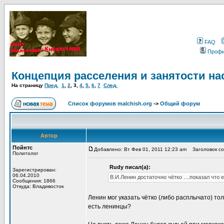
FAQ
Проф
Концепция расселения и занятости на
На страницу
Пред.
1
,
2
,
3
,
4
,
5
,
6
,
7
След.
Список форумов malchish.org
->
Общий форум
Автор
Пойнтс
Добавлено: Вт Фев 01, 2011 12:23 am
Заголовок соо
Политолог
Rudy писал(а):
Зарегистрирован:
06.04.2010
В.И.Ленин достаточно чётко ....показал что
Сообщения: 1866
Откуда: Владивосток
Ленин мог указать чётко (либо расплычато) то
есть ленинцы?