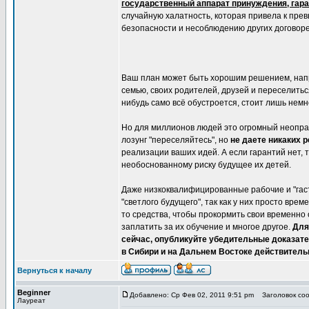
государственный аппарат принуждения, гара
случайную халатность, которая привела к пр
безопасности и несоблюдению других договорен
Ваш план может быть хорошим решением, напри
семью, своих родителей, друзей и переселиться
нибудь само всё обустроется, стоит лишь немн
Но для миллионов людей это огромный неоправ
лозунг "переселяйтесь", но
не даете никаких 
реализации ваших идей. А если гарантий нет, 
необоснованному риску будущее их детей.
Даже низкоквалифицированные рабочие и "гас
"светлого будущего", так как у них просто вре
то средства, чтобы прокормить свои временно 
заплатить за их обучение и многое другое.
Для
сейчас, опубликуйте убедительные доказате
в Сибири и на Дальнем Востоке действитель
Вернуться к началу
Beginner
Добавлено: Ср Фев 02, 2011 9:51 pm
Заголовок сооб
Лауреат