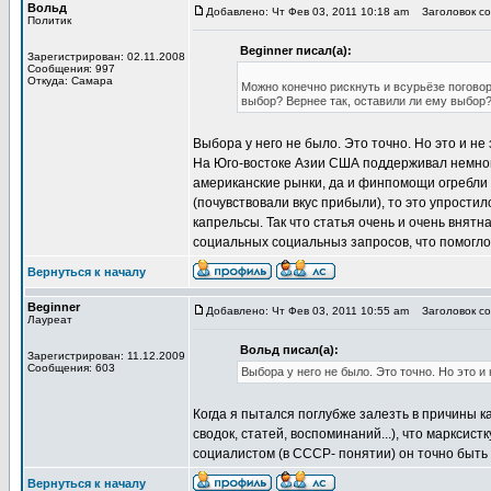
Вольд
Добавлено: Чт Фев 03, 2011 10:18 am
Заголовок соо
Политик
Beginner писал(а):
Зарегистрирован: 02.11.2008
Сообщения: 997
Откуда: Самара
Можно конечно рискнуть и всурьёзе поговор
выбор? Вернее так, оставили ли ему выбор?
Выбора у него не было. Это точно. Но это и н
На Юго-востоке Азии США поддерживал немноги
американские рынки, да и финпомощи огребли 
(почувствовали вкус прибыли), то это упрости
капрельсы. Так что статья очень и очень внят
социальных социальныз запросов, что помогло
Вернуться к началу
Beginner
Добавлено: Чт Фев 03, 2011 10:55 am
Заголовок соо
Лауреат
Вольд писал(а):
Зарегистрирован: 11.12.2009
Сообщения: 603
Выбора у него не было. Это точно. Но это 
Когда я пытался поглубже залезть в причины к
сводок, статей, воспоминаний...), что марксист
социалистом (в СССР- понятии) он точно быть 
Вернуться к началу