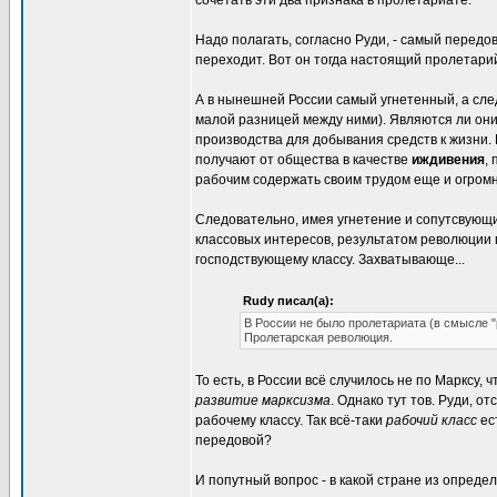
сочетать эти два признака в пролетариате.
Надо полагать, согласно Руди, - самый передов
переходит. Вот он тогда настоящий пролетарий
А в нынешней России самый угнетенный, а сле
малой разницей между ними). Являются ли они 
производства для добывания средств к жизни. И
получают от общества в качестве
иждивения
,
рабочим содержать своим трудом еще и огромн
Следовательно, имея угнетение и сопутсвующи
классовых интересов, результатом революции
господствующему классу. Захватывающе...
Rudy писал(а):
В России не было пролетариата (в смысле "
Пролетарская революция.
То есть, в России всё случилось не по Марксу,
развитие марксизма
. Однако тут тов. Руди, 
рабочему классу. Так всё-таки
рабочий класс
ес
передовой?
И попутный вопрос - в какой стране из опред