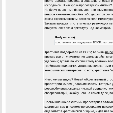
пролетариата, произошла социалистическая р
господином. В наскрозь пролетарской Англии?
Не будут ли данные факты достаточным основа
класса
- нежизнеспособна, ибо держится счита
союза с крестьянством, всем из себя мелкобур
Захватывающая гипотетическая революция пенс
они установят свою диктатуру над кормящими, 
Rudy писал(а):
крестьяне и они поддержали ВОСР... потому
Крестьяне поддержали не ВОСР, то бишь
не р
прежде всего - уничтожение сложившейся сис
удалении) гуляла по России к тому времени бо
требовала поддержки, устанавливалась там и т
экономических интересов. То есть, крестьяне 
И что же мы видим? Новый общественный стр
пролетарии, сиречь, рабочие классы, которые
революбельных странах никакой
социалистич
еврореволюций, какой у него на самом деле, п
Промышленно-развитиый пролетариат отлично з
кормиться сам
и поэтому не совершает никаки
еще живет в крестьянской общине, и для неё ж