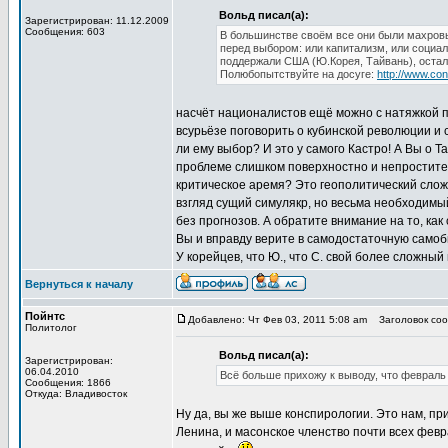
Вольд писал(а):
Зарегистрирован: 11.12.2009
Сообщения: 603
В большинстве своём все они были махровы
перед выбором: или капитализм, или социал
поддержали США (Ю.Корея, Тайвань), остал
Полюбопытствуйте на досуге:
http://www.con
насчёт националистов ещё можно с натяжкой п
всурьёзе поговорить о кубинской революции и 
ли ему выбор? И это у самого Кастро! А Вы о 
проблеме слишком поверхностно и непростите
критическое аремя? Это геополитический слож
взгляд сущий симулякр, но весьма необходимый
без прогнозов. А обратите внимание на то, как
Вы и вправду верите в самодостаточную само
У корейцев, что Ю., что С. свой более сложный
Вернуться к началу
Пойнтс
Добавлено: Чт Фев 03, 2011 5:08 am
Заголовок сооб
Политолог
Вольд писал(а):
Зарегистрирован:
06.04.2010
Всё больше прихожу к выводу, что февраль 
Сообщения: 1866
Откуда: Владивосток
Ну да, вы же выше конспирологии. Это нам, пр
Ленина, и масонское членство почти всех февра