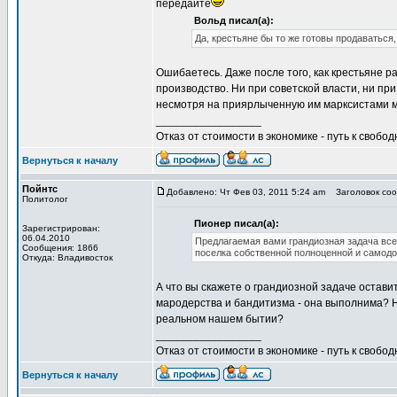
передайте
Вольд писал(а):
Да, крестьяне бы то же готовы продаваться,
Ошибаетесь. Даже после того, как крестьяне р
производство. Ни при советской власти, ни пр
несмотря на приярлыченную им марксистами м
_________________
Отказ от стоимости в экономике - путь к свобод
Вернуться к началу
Пойнтс
Добавлено: Чт Фев 03, 2011 5:24 am
Заголовок сооб
Политолог
Пионер писал(а):
Зарегистрирован:
06.04.2010
Предлагаемая вами грандиозная задача все
Сообщения: 1866
поселка собственной полноценной и самод
Откуда: Владивосток
А что вы скажете о грандиозной задаче остави
мародерства и бандитизма - она выполнима? Не
реальном нашем бытии?
_________________
Отказ от стоимости в экономике - путь к свобод
Вернуться к началу