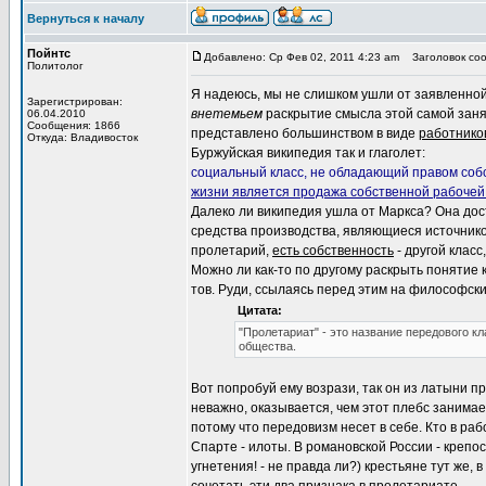
Вернуться к началу
Пойнтс
Добавлено: Ср Фев 02, 2011 4:23 am
Заголовок сооб
Политолог
Я надеюсь, мы не слишком ушли от заявленной
Зарегистрирован:
внетемьем
раскрытие смысла этой самой занято
06.04.2010
Сообщения: 1866
представлено большинством в виде
работнико
Откуда: Владивосток
Буржуйская википедия так и глаголет:
социальный класс, не обладающий правом собс
жизни является продажа собственной рабочей
Далеко ли википедия ушла от Маркса? Она дос
средства производства, являющиеся источнико
пролетарий,
есть собственность
- другой класс
Можно ли как-то по другому раскрыть понятие к
тов. Руди, ссылаясь перед этим на философск
Цитата:
"Пролетариат" - это название передового кл
общества.
Вот попробуй ему возрази, так он из латыни 
неважно, оказывается, чем этот плебс занимает
потому что передовизм несет в себе. Кто в р
Спарте - илоты. В романовской России - крепо
угнетения! - не правда ли?) крестьяне тут же, 