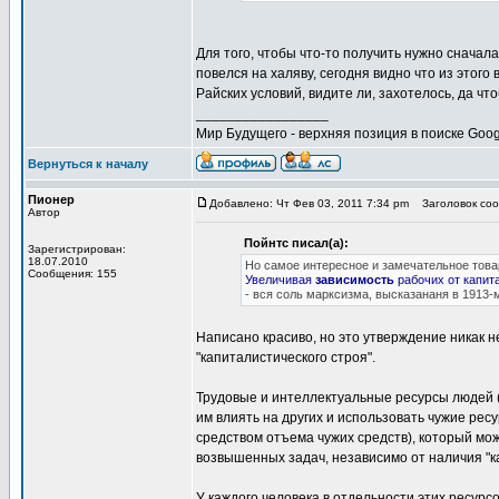
Для того, чтобы что-то получить нужно сначал
повелся на халяву, сегодня видно что из этого
Райских условий, видите ли, захотелось, да ч
_________________
Мир Будущего - верхняя позиция в поиске Goog
Вернуться к началу
Пионер
Добавлено: Чт Фев 03, 2011 7:34 pm
Заголовок сооб
Автор
Пойнтс писал(а):
Зарегистрирован:
18.07.2010
Но самое интересное и замечательное тов
Сообщения: 155
Увеличивая
зависимость
рабочих от капит
- вся соль марксизма, высказананя в 1913-м
Написано красиво, но это утверждение никак 
"капиталистического строя".
Трудовые и интеллектуальные ресурсы людей (а
им влиять на других и использовать чужие рес
средством отъема чужих средств), который мо
возвышенных задач, независимо от наличия "к
У каждого человека в отдельности этих ресурс