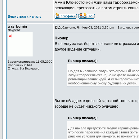
А уж в Юго-восточной Азии вами так обожаемой
революционерствовать, а потом строить социа
Вернуться к началу
was_bornin
Добавлено: Чт Фев 03, 2011 3:36 pm
Заголовок сооб
Лауреат
Пионер
Я не могу за вас бороться с вашими страхами 
другое видение ситуации.
Пионер писал(а):
Зарегистрирован: 11.05.2009
Сообщения: 641
Откуда: Из Будущего
Но для миллионов людей это огромный неопр
лозунг "переселяйтесь", но не даете никак
реализации ваших идей. А если гарантий нет
необоснованному риску будущее их детей.
Вы не обладаете цельной картиной того, что п
вообще не будет никакого будущего.
Пионер писал(а):
Для начала предложите людям гарантирован
что после переселения каждый станет жить
райские условия для каждого, то покажите 