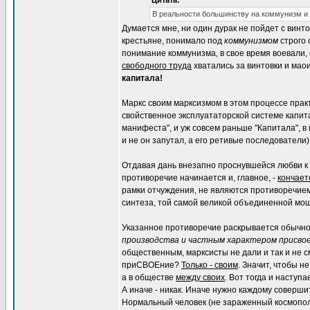
Цитата:
В реальности большинству на коммунизм и
Думается мне, ни один дурак не пойдет с винто
крестьяне, понимало под
коммунизмом
строго 
понимание коммунизма, в свое время воевали,
свободного труда
хватались за винтовки и мао
капитала!
Маркс своим марксизмом в этом процессе прак
свойственное эксплуататорской системе капит
манифеста", и уж совсем раньше "Капитала", в
и не он запутал, а его ретивые последователи)
Отдавая дань внезапно проснувшейся любви к п
противоречие начинается и, главное, -
кончает
рамки отчуждения, не являются противоречием
синтеза, той самой великой объединенной мощ
Указанное противоречие раскрывается обычн
производства и частным характером присво
общественным, марксисты не дали и так и не с
приСВОЕние?
Только - своим
. Значит, чтобы 
а в обществе
между своих
. Вот тогда и наступ
А иначе - никак. Иначе нужно каждому соверши
Нормальный человек (не зараженный космопол