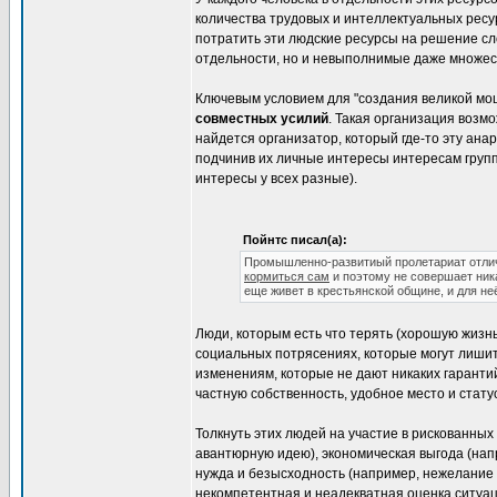
количества трудовых и интеллектуальных рес
потратить эти людские ресурсы на решение сл
отдельности, но и невыполнимые даже множес
Ключевым условием для "создания великой мо
совместных усилий
. Такая организация возм
найдется организатор, который где-то эту ан
подчинив их личные интересы интересам группы
интересы у всех разные).
Пойнтс писал(а):
Промышленно-развитиый пролетариат отлично
кормиться сам
и поэтому не совершает ни
еще живет в крестьянской общине, и для не
Люди, которым есть что терять (хорошую жизн
социальных потрясениях, которые могут лишит
изменениям, которые не дают никаких гаранти
частную собственность, удобное место и статус
Толкнуть этих людей на участие в рискованных
авантюрную идею), экономическая выгода (на
нужда и безысходность (например, нежелание
некомпетентная и неадекватная оценка ситуац