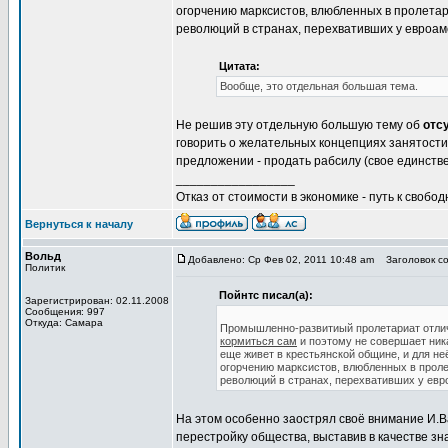
огорчению марксистов, влюбленных в пролетари
революций в странах, перехвативших у евроам
Цитата:
Вообще, это отдельная большая тема.
Не решив эту отдельную большую тему об
отс
говорить о желательных концепциях занятости
предложении - продать рабсилу (свое единств
_________________
Отказ от стоимости в экономике - путь к свобод
Вернуться к началу
Вольд
Добавлено: Ср Фев 02, 2011 10:48 am
Заголовок со
Политик
Пойнтс писал(а):
Зарегистрирован: 02.11.2008
Сообщения: 997
Откуда: Самара
Промышленно-развитиый пролетариат отлично
кормиться сам
и поэтому не совершает ни
еще живет в крестьянской общине, и для не
огорчению марксистов, влюбленных в пролет
революций в странах, перехвативших у евр
На этом особенно заострял своё внимание И.В
перестройку общества, выставив в качестве з