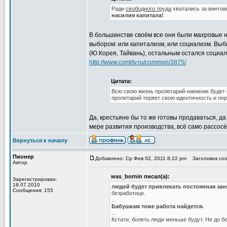
Ради
свободного труда
хватались за винтов
насилия капитала!
В большинстве своём все они были махровые н
выбором: или капитализм, или социализм. Выб
(Ю.Корея, Тайвань), остальным остался социал
http://www.contrtv.ru/common/3875/
Цитата:
Всю свою жизнь пролетарий-наемник будет 
пролетарий теряет свою идентичность и пер
Да, крестьяне бы то же готовы продаваться, да
мере развития производства, всё само рассос
Вернуться к началу
Пионер
Добавлено: Ср Фев 02, 2011 8:22 pm
Заголовок сооб
Автор
was_bornin писал(а):
Зарегистрирован:
18.07.2010
людей будет привлекать постоянная зан
Сообщения: 155
безработице.
...
Бабушкам тоже работа найдется.
...
Кстати, болеть люди меньше будут. Не до бо
...