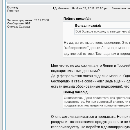
Вольд
Добавлено: Чт Фев 03, 2011 12:16 pm
Заголовок соо
Политик
Пойнтс писал(а):
Зарегистрирован: 02.11.2008
Сообщения: 997
Вольд писал(а):
Откуда: Самара
Всё больше прихожу к выводу, что ф
Ну да, вы же выше конспирологии. Это 
"кайзеровские" деньги Ленина, и масонс
сдутию всё готово. Так пацанам и пере
Мне что-то не доложили: а что Ленин и Троцкий
подозрительными деньгами?
Да, у февралистов масон сидел на масоне. Од
беспорядки в стане союзников? Ведь ещё ни од
есть (и весьма обоснованные подозрения), что
Вольд писал(а):
Ошибаетесь. Даже после того, как крестьян
производство. Ни при советской власти, ни
продаваться, несмотря на приярлыченную 
Очень хотели заниматься и продавать. Но при 
разруха и товаров взамен продукции почти не
каппроизводству. Но перейти в доминирующую 