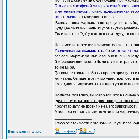
Но пусть даже Ленин будет судьей при марксиз
Только философский материализм Маркса ука
угнетенные классы. Только экономическая те
капитализма.
(подчеркнуто мною.
Разве Ленина-марксиста интересует что-либо, 
будущее за кем-нибудь из упомянутых
угнетен
Если на ответ "да" у вас не хватит духу, то на 
Но самое интересное и замечательное товар
Увеличивая
зависимость
рабочих от капитала
вся соль марксизма, высказананя в 1913-м году
Это заключение можно было отлить в граните, 
точке мира.
Тут вам не только любовь к пролетариату, но 
капитала. Овладеть этим могуществом, сесть н
объединяла марксистов высшего уровня посвящ
Помните, тов Rudy, вы говорили, что на смен
-
диалектически пролетариат соединятеся с ка
пролетариату не грозит из-за его зависимости 
Можно ли ставить точку на этом или марксизм
_________________
Отказ от стоимости в экономике - путь к свобод
Вернуться к началу