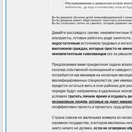
Обслуживанием и ремонтом кстати вполн
любопытно, да еще и коллективу польза буд
Вы бы доверили обучение детей неквалифицированной и неком
Вы бы доверили ремонт общественного транспорта неопытным и
Вы бы согласились лететь на самолёте, которым управляет н
Давайте рассуждать трезво: некомпетентные 
альтруисты, готовые работать ради занятости
недостаточным
источником трудовых и интелл
миллионов граждан, которые просто не име
некомпетентным самозванцам
(из-за умышле
Предлагаемая вами грандиозная задача всерос
поселка собственной полноценной и самодост
потребуется как минимум на несколько месяце
квалифицированных специалистов, уже имевших
придется остаться жить в этих районах для р
порядке будут направлены в удаленные неосво
условиях
тратить личное время и отдавать р
незнакомым людям, которые не дают никаких
неэффективно проесть и прокатать труд добро
Страна совсем не маленькая коммуна из нескол
огромное государство, в котором миллионы нез
никто ничего не должен,
если не оговорено об