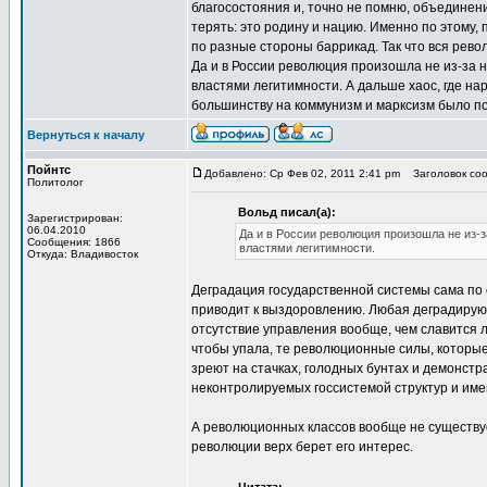
благосостояния и, точно не помню, объединен
терять: это родину и нацию. Именно по этому
по разные стороны баррикад. Так что вся рево
Да и в России революция произошла не из-за 
властями легитимности. А дальше хаос, где на
большинству на коммунизм и марксизм было п
Вернуться к началу
Пойнтс
Добавлено: Ср Фев 02, 2011 2:41 pm
Заголовок сооб
Политолог
Вольд писал(а):
Зарегистрирован:
06.04.2010
Да и в России революция произошла не из-з
Сообщения: 1866
властями легитимности.
Откуда: Владивосток
Деградация государственной системы сама по 
приводит к выздоровлению. Любая деградирующ
отсутствие управления вообще, чем славится
чтобы упала, те революционные силы, которы
зреют на стачках, голодных бунтах и демонст
неконтролируемых госсистемой структур и им
А революционных классов вообще не существуе
революции верх берет его интерес.