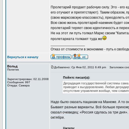
Пролетарий продает рабочую силу. Это - его е
его отучают и препятствуют). Таким образом, 
(свою марксовскую классовость), преодолеть 
Всю свою жизнь пролетарий-наемник будет сою
пролетарий теряет свою идентичность и перех
Не на этот ли путь толкал Маркс своим "Капита
пролетариата толкают туда же
_________________
Отказ от стоимости в экономике - путь к свобод
Вернуться к началу
Вольд
Добавлено: Ср Фев 02, 2011 6:49 pm
Заголовок сооб
Политик
Пойнтс писал(а):
Зарегистрирован: 02.11.2008
Сообщения: 997
Деградация государственной системы сама 
Откуда: Самара
приводит к выздоровлению. Любая деградир
отсутствие управления вообще, чем славит
Надо было сказать пацанам на Манеже. А то он
Бывают разные варианты. Всё больше прихожу к
сказал очевидец: «Россия сдулась за три дня».
октябре.
Цитата: