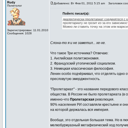
Rudy
Добавлено: Вт Фев 01, 2011 5:15 am
Заголовок сооб
Политолог
Пойнтс писал(а):
диалектически пролетариат соединятеся с 
пролетариату не грозит из-за его зависимос
Можно ли ставить точку на этом или маркс
Зарегистрирован: 11.01.2010
Сообщения: 1028
Слона-то я и не заметил... хе-хе.
Что такое Три источника? Отвечаю:
1. Английская политэкономия.
2. Французский утопический социализм.
3. Немецкая классическая философия.
Ленин особо подчёркивал, что отделять одно о
пресловутую эмерджентность.
"Пролетариат" - это название передового класс
общества. В России не было пролетариата (в с
именно-что
Пролетарская
революция.
90% населения РИ составляли крестьяне и он
на которой держалась вся империя.
Вообще, это отдельная большая тема. Но в люб
мелкобуржуазный метафизический ход получи