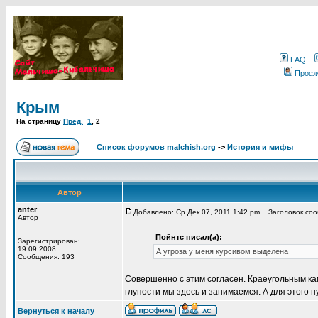
FAQ
Проф
Крым
На страницу
Пред.
1
,
2
Список форумов malchish.org
->
История и мифы
Автор
anter
Добавлено: Ср Дек 07, 2011 1:42 pm
Заголовок соо
Автор
Пойнтс писал(а):
Зарегистрирован:
19.09.2008
А угроза у меня курсивом выделена
Сообщения: 193
Совершенно с этим согласен. Краеугольным кам
глупости мы здесь и занимаемся. А для этого н
Вернуться к началу