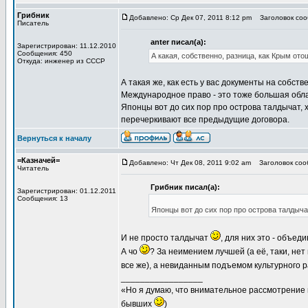
Грибник
Добавлено: Ср Дек 07, 2011 8:12 pm
Заголовок соо
Писатель
anter писал(а):
Зарегистрирован: 11.12.2010
Сообщения: 450
А какая, собственно, разница, как Крым от
Откуда: инженер из СССР
А такая же, как есть у вас документы на собств
Международное право - это тоже большая обла
Японцы вот до сих пор про острова талдычат, 
перечеркивают все предыдущие договора.
Вернуться к началу
=Казначей=
Добавлено: Чт Дек 08, 2011 9:02 am
Заголовок соо
Читатель
Грибник писал(а):
Зарегистрирован: 01.12.2011
Сообщения: 13
Японцы вот до сих пор про острова талдычат,
И не просто талдычат
, для них это - объе
А чо
? За неимением лучшей (а её, таки, нет
все же), а невиданным подъемом культурного р
_________________
«Но я думаю, что внимательное рассмотрение 
бывших
)