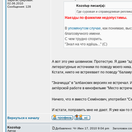
Зарегистрирован:
02.06.2010
Kozolup писал(а):
Сообщения: 128
Где суровая и справедливая реплик
Наезды по фамилии недопустимы.
В
упомянутом случае
, как понимаю, в
благозвучного имени.
С чем трудно спорить.
"Знал на что идёшь..." (С)
А вот это уже шовинизм. Протестую. Я даже "а
литературные источники по поводу моего ника.
Кстати, никто не встреевает по поводу "баламут
"Значицца" в "албанских версиях не встречал
актёрской работе в кинофильме "Место встречи
Ничего, что я вместо Семёнович, употребил "
И кстати, поправить мне не дают. Я уже как-то 
Вернуться к началу
Kozolup
Добавлено: Чт Июн 17, 2010 9:04 pm
Заголовок соо
Автор