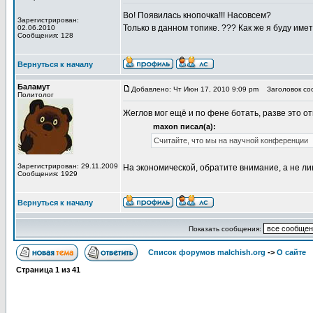
Во! Появилась кнопочка!!! Насовсем?
Зарегистрирован:
Только в данном топике. ??? Как же я буду име
02.06.2010
Сообщения: 128
Вернуться к началу
Баламут
Добавлено: Чт Июн 17, 2010 9:09 pm
Заголовок соо
Политолог
Жеглов мог ещё и по фене ботать, разве это
maxon писал(а):
Считайте, что мы на научной конференции
Зарегистрирован: 29.11.2009
На экономической, обратите внимание, а не ли
Сообщения: 1929
Вернуться к началу
Показать сообщения:
Список форумов malchish.org
->
О сайте
Страница
1
из
41