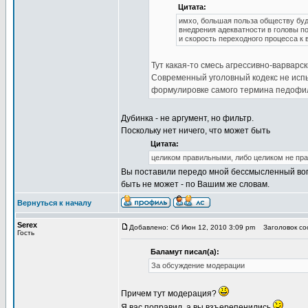
Цитата:
имхо, большая польза обществу бу
внедрения адекватности в головы п
и скорость переходного процесса к
Тут какая-то смесь агрессивно-варварс
Современный уголовный кодекс не испы
формулировке самого термина педофил.
Дубинка - не аргумент, но фильтр.
Поскольку нет ничего, что может быть
Цитата:
целиком правильными, либо целиком не пр
Вы поставили передо мной бессмысленный вопр
быть не может - по Вашим же словам.
Вернуться к началу
Serex
Добавлено: Сб Июн 12, 2010 3:09 pm
Заголовок соо
Гость
Баламут писал(а):
За обсуждение модерации
Причем тут модерация?
Я вас поправил, а вы взъерепенились