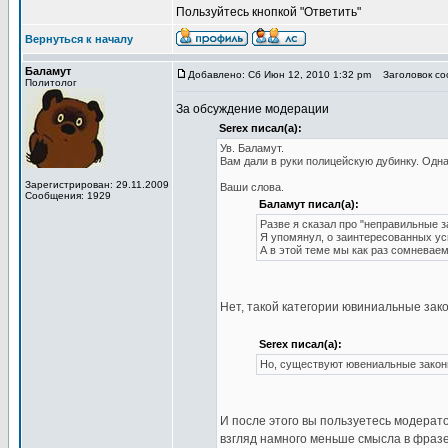
Пользуйтесь кнопкой "Ответить"
Вернуться к началу
Баламут
Добавлено: Сб Июн 12, 2010 1:32 pm
Заголовок соо
Политолог
За обсуждение модерации
Serex писал(а):
Ув. Баламут.
Вам дали в руки полицейскую дубинку. Однак
Зарегистрирован: 29.11.2009
Ваши слова.
Сообщения: 1929
Баламут писал(а):
Разве я сказал про "неправильные 
Я упомянул, о заинтересованных ус
А в этой теме мы как раз сомневае
Нет, такой категории ювиниальные зак
Serex писал(а):
Но, существуют ювениальные закон
И после этого вы пользуетесь модерат
взгляд намного меньше смысла в фраз