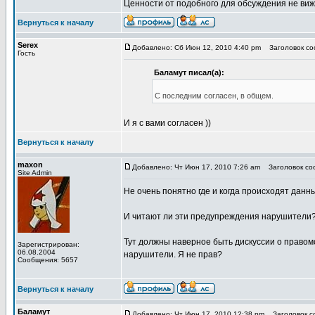
Ценности от подобного для обсуждения не виж
Вернуться к началу
Serex
Добавлено: Сб Июн 12, 2010 4:40 pm
Заголовок соо
Гость
Баламут писал(а):
С последним согласен, в общем.
И я с вами согласен ))
Вернуться к началу
maxon
Добавлено: Чт Июн 17, 2010 7:26 am
Заголовок соо
Site Admin
Не очень понятно где и когда происходят данн
И читают ли эти предупреждения нарушители?
Тут должны наверное быть дискуссии о правомо
Зарегистрирован:
06.08.2004
нарушители. Я не прав?
Сообщения: 5657
Вернуться к началу
Баламут
Добавлено: Чт Июн 17, 2010 12:38 pm
Заголовок со