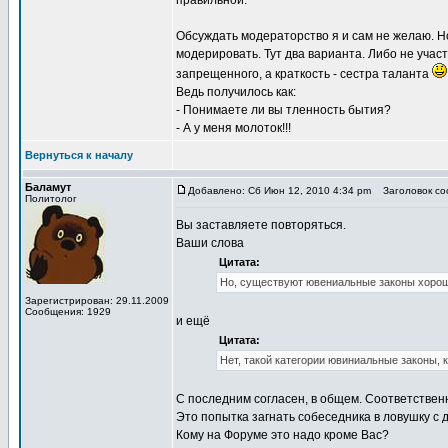
правильной.
Обсуждать модераторство я и сам не желаю. Но 
модерировать. Тут два варианта. Либо не участ
запрещенного, а краткость - сестра таланта
Ведь получилось как:
- Понимаете ли вы тленность бытия?
- А у меня молоток!!!
Вернуться к началу
Баламут
Добавлено: Сб Июн 12, 2010 4:34 pm
Заголовок соо
Политолог
Вы заставляете повторяться.
Ваши слова
Цитата:
Но, существуют ювениальные законы хорош
Зарегистрирован: 29.11.2009
Сообщения: 1929
и ещё
Цитата:
Нет, такой категории ювиниальные законы,
С последним согласен, в общем. Соответственн
Это попытка загнать собеседника в ловушку 
Кому на Форуме это надо кроме Вас?