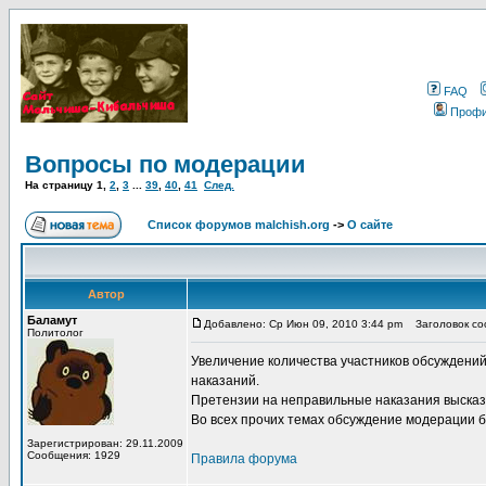
FAQ
Проф
Вопросы по модерации
На страницу
1
,
2
,
3
...
39
,
40
,
41
След.
Список форумов malchish.org
->
О сайте
Автор
Баламут
Добавлено: Ср Июн 09, 2010 3:44 pm
Заголовок со
Политолог
Увеличение количества участников обсуждений,
наказаний.
Претензии на неправильные наказания высказ
Во всех прочих темах обсуждение модерации б
Зарегистрирован: 29.11.2009
Сообщения: 1929
Правила форума