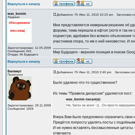
Вернуться к началу
was_bornin
Добавлено: Пт Июн 11, 2010 10:15 am
Заголовок со
Лауреат
Мне представляется неверным решение об уда
форума, тема перешла в офтоп (хотя я так не 
подчистую, вдобавок без всякого объяснения т
участников спора, то им о ней неизвестно. И о
_________________
Зарегистрирован: 11.05.2009
Сообщения: 641
Мир Будущего - верхняя позиция в поиске Goog
Откуда: Из Будущего
Вернуться к началу
Баламут
Добавлено: Пт Июн 11, 2010 2:40 pm
Заголовок соо
Политолог
Было удалено что-то существенное?
Из темы "Правила дискуссии" удаляется пост:
was_bornin писал(а):
Не, Serex не агент -)).. Он просто неразуме
Зарегистрирован: 29.11.2009
Сообщения: 1929
Вчера Вам было предложено ограничить свои 
Придётся попросту удалять посты с подобным
И не нужно вставлять бессмысленные цитаты -
отвечаете.